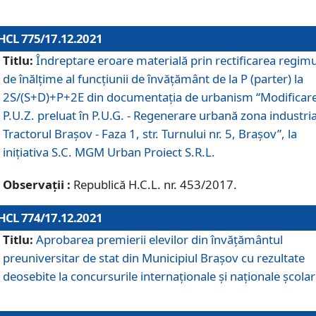
HCL 775/17.12.2021
Titlu:
Îndreptare eroare materială prin rectificarea regimu
de înălţime al funcţiunii de învăţământ de la P (parter) la
2S/(S+D)+P+2E din documentaţia de urbanism “Modificar
P.U.Z. preluat în P.U.G. - Regenerare urbană zona industria
Tractorul Braşov - Faza 1, str. Turnului nr. 5, Braşov”, la
iniţiativa S.C. MGM Urban Proiect S.R.L.
Observații :
Republică H.C.L. nr. 453/2017.
HCL 774/17.12.2021
Titlu:
Aprobarea premierii elevilor din învățământul
preuniversitar de stat din Municipiul Brașov cu rezultate
deosebite la concursurile internaționale și naționale școlar