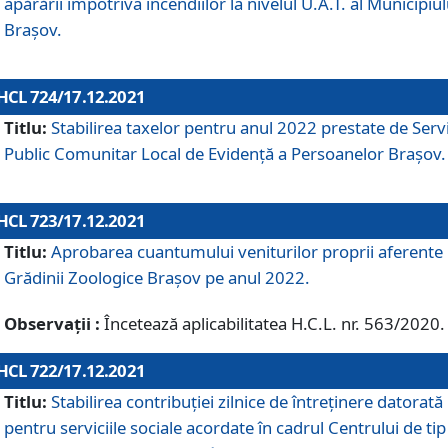
apărării împotriva incendiilor la nivelul U.A.T. al Municipiul
Brașov.
HCL 724/17.12.2021
Titlu:
Stabilirea taxelor pentru anul 2022 prestate de Servi
Public Comunitar Local de Evidență a Persoanelor Braşov.
HCL 723/17.12.2021
Titlu:
Aprobarea cuantumului veniturilor proprii aferente
Grădinii Zoologice Braşov pe anul 2022.
Observații :
Încetează aplicabilitatea H.C.L. nr. 563/2020.
HCL 722/17.12.2021
Titlu:
Stabilirea contribuţiei zilnice de întreținere datorată
pentru serviciile sociale acordate în cadrul Centrului de tip