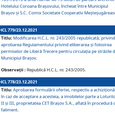
Hotelului Coroana Brașovului, încheiat între Municipiul
Braşov şi S.C. Comix Societate Cooperativ Meșteșugăreas
HCL 779/23.12.2021
Titlu:
Modificarea H.C.L. nr. 243/2005 republicată, privind
aprobarea Regulamentului privind eliberarea şi folosirea
permiselor de Liberă Trecere pentru circulația pe străzile 
Municipiul Braşov.
Observații :
Republică H.C.L. nr. 243/2005.
HCL 778/23.12.2021
Titlu:
Aprobarea formulării ofertei, respectiv a achiziționăr
în caz de acceptare a acesteia, a imobilelor parte a Loturilo
II și III, proprietatea CET Brașov S.A., aflată în procedură 
faliment.