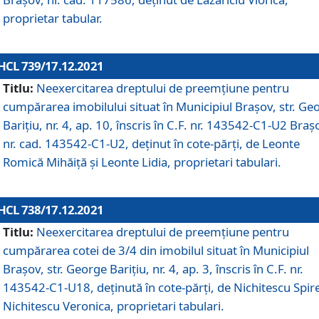
proprietar tabular.
HCL 739/17.12.2021
Titlu:
Neexercitarea dreptului de preemţiune pentru
cumpărarea imobilului situat în Municipiul Braşov, str. Ge
Barițiu, nr. 4, ap. 10, înscris în C.F. nr. 143542-C1-U2 Braș
nr. cad. 143542-C1-U2, deținut în cote-părți, de Leonte
Romică Mihăiță și Leonte Lidia, proprietari tabulari.
HCL 738/17.12.2021
Titlu:
Neexercitarea dreptului de preemţiune pentru
cumpărarea cotei de 3/4 din imobilul situat în Municipiul
Braşov, str. George Barițiu, nr. 4, ap. 3, înscris în C.F. nr.
143542-C1-U18, deținută în cote-părți, de Nichitescu Spire
Nichitescu Veronica, proprietari tabulari.