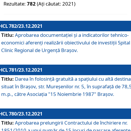
Rezultate:
782
(Ați căutat: 2021)
HCL 782/23.12.2021
Titlu:
Aprobarea documentației și a indicatorilor tehnico-
economici aferenți realizării obiectivului de investiții Spital
Clinic Regional de Urgență Brașov.
HCL 781/23.12.2021
Titlu:
Darea în folosinţă gratuită a spaţiului cu altă destina
situat în Braşov, str. Mureşenilor nr. 5, în suprafaţă de 78,
m.p., către Asociaţia "15 Noiembrie 1987" Braşov.
HCL 780/23.12.2021
Titlu:
Aprobarea prelungirii Contractului de închiriere nr.
1851/2010 a unui număr de 15 locuri de parcare aferente