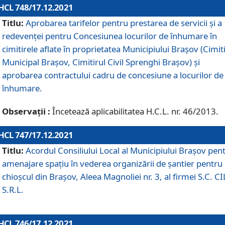
HCL 748/17.12.2021
Titlu:
Aprobarea tarifelor pentru prestarea de servicii şi a
redevenţei pentru Concesiunea locurilor de înhumare în
cimitirele aflate în proprietatea Municipiului Braşov (Cimit
Municipal Braşov, Cimitirul Civil Sprenghi Braşov) şi
aprobarea contractului cadru de concesiune a locurilor de
înhumare.
Observații :
Încetează aplicabilitatea H.C.L. nr. 46/2013.
HCL 747/17.12.2021
Titlu:
Acordul Consiliului Local al Municipiului Braşov pen
amenajare spațiu în vederea organizării de șantier pentru
chioșcul din Brașov, Aleea Magnoliei nr. 3, al firmei S.C. C
S.R.L.
HCL 746/17.12.2021