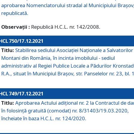
aprobarea Nomenclatorului stradal al Municipiului Braşov
republicată.
Observații :
Republică H.C.L. nr. 142/2008.
HCL 750/17.12.2021
Titlu:
Stabilirea sediului Asociației Naționale a Salvatorilor
Montani din România, în incinta imobilului - sediul
administrativ al Regiei Publice Locale a Pădurilor Kronstad
R.A., situat în Municipiul Braşov, str. Panselelor nr. 23, bl. 
HCL 749/17.12.2021
Titlu:
Aprobarea Actului adițional nr. 2 la Contractul de da
în folosință gratuită (comodat) nr. 8/31403/19.03.2020,
încheiate în baza H.C.L. nr. 124/2020.