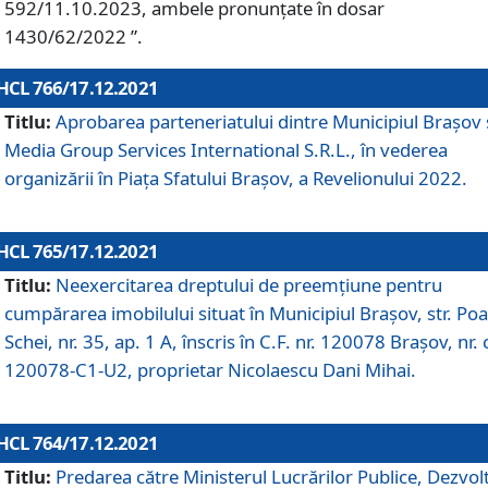
592/11.10.2023, ambele pronunțate în dosar
1430/62/2022 ”.
HCL 766/17.12.2021
Titlu:
Aprobarea parteneriatului dintre Municipiul Brașov 
Media Group Services International S.R.L., în vederea
organizării în Piața Sfatului Brașov, a Revelionului 2022.
HCL 765/17.12.2021
Titlu:
Neexercitarea dreptului de preemţiune pentru
cumpărarea imobilului situat în Municipiul Braşov, str. Poa
Schei, nr. 35, ap. 1 A, înscris în C.F. nr. 120078 Brașov, nr. 
120078-C1-U2, proprietar Nicolaescu Dani Mihai.
HCL 764/17.12.2021
Titlu:
Predarea către Ministerul Lucrărilor Publice, Dezvolt