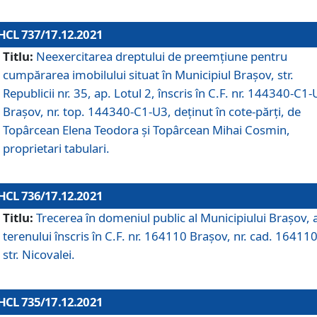
HCL 737/17.12.2021
Titlu:
Neexercitarea dreptului de preemţiune pentru
cumpărarea imobilului situat în Municipiul Braşov, str.
Republicii nr. 35, ap. Lotul 2, înscris în C.F. nr. 144340-C1
Brașov, nr. top. 144340-C1-U3, deținut în cote-părți, de
Topârcean Elena Teodora și Topârcean Mihai Cosmin,
proprietari tabulari.
HCL 736/17.12.2021
Titlu:
Trecerea în domeniul public al Municipiului Braşov, 
terenului înscris în C.F. nr. 164110 Brașov, nr. cad. 164110
str. Nicovalei.
HCL 735/17.12.2021