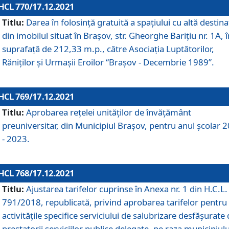
HCL 770/17.12.2021
Titlu:
Darea în folosinţă gratuită a spaţiului cu altă destina
din imobilul situat în Braşov, str. Gheorghe Bariţiu nr. 1A, î
suprafaţă de 212,33 m.p., către Asociaţia Luptătorilor,
Răniţilor şi Urmaşii Eroilor “Braşov - Decembrie 1989”.
HCL 769/17.12.2021
Titlu:
Aprobarea reţelei unităţilor de învăţământ
preuniversitar, din Municipiul Braşov, pentru anul şcolar 
- 2023.
HCL 768/17.12.2021
Titlu:
Ajustarea tarifelor cuprinse în Anexa nr. 1 din H.C.L. 
791/2018, republicată, privind aprobarea tarifelor pentru
activităţile specifice serviciului de salubrizare desfăşurate
prestatorii serviciilor publice delegate, pe raza municipiulu