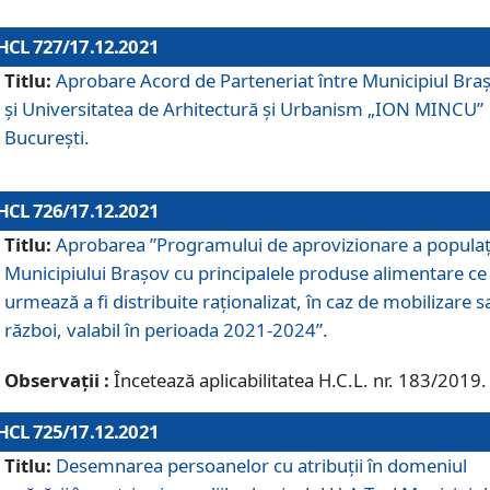
HCL 727/17.12.2021
Titlu:
Aprobare Acord de Parteneriat între Municipiul Bra
și Universitatea de Arhitectură și Urbanism „ION MINCU”
București.
HCL 726/17.12.2021
Titlu:
Aprobarea ”Programului de aprovizionare a populaț
Municipiului Braşov cu principalele produse alimentare ce
urmează a fi distribuite raționalizat, în caz de mobilizare s
război, valabil în perioada 2021-2024”.
Observații :
Încetează aplicabilitatea H.C.L. nr. 183/2019.
HCL 725/17.12.2021
Titlu:
Desemnarea persoanelor cu atribuții în domeniul