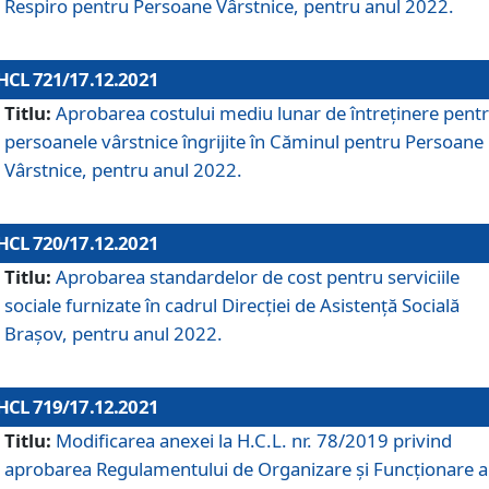
Respiro pentru Persoane Vârstnice, pentru anul 2022.
HCL 721/17.12.2021
Titlu:
Aprobarea costului mediu lunar de întreţinere pent
persoanele vârstnice îngrijite în Căminul pentru Persoane
Vârstnice, pentru anul 2022.
HCL 720/17.12.2021
Titlu:
Aprobarea standardelor de cost pentru serviciile
sociale furnizate în cadrul Direcției de Asistență Socială
Brașov, pentru anul 2022.
HCL 719/17.12.2021
Titlu:
Modificarea anexei la H.C.L. nr. 78/2019 privind
aprobarea Regulamentului de Organizare și Funcționare a