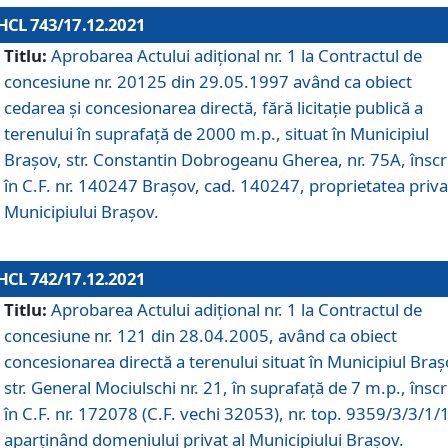
HCL 743/17.12.2021
Titlu:
Aprobarea Actului adiţional nr. 1 la Contractul de
concesiune nr. 20125 din 29.05.1997 având ca obiect
cedarea și concesionarea directă, fără licitație publică a
terenului în suprafață de 2000 m.p., situat în Municipiul
Brașov, str. Constantin Dobrogeanu Gherea, nr. 75A, înscr
în C.F. nr. 140247 Brașov, cad. 140247, proprietatea priva
Municipiului Brașov.
HCL 742/17.12.2021
Titlu:
Aprobarea Actului adiţional nr. 1 la Contractul de
concesiune nr. 121 din 28.04.2005, având ca obiect
concesionarea directă a terenului situat în Municipiul Braș
str. General Mociulschi nr. 21, în suprafață de 7 m.p., înscr
în C.F. nr. 172078 (C.F. vechi 32053), nr. top. 9359/3/3/1/
aparținând domeniului privat al Municipiului Brașov.