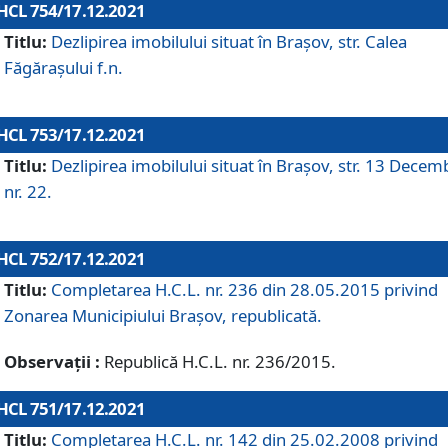
HCL 754/17.12.2021
Titlu:
Dezlipirea imobilului situat în Brașov, str. Calea
Făgărașului f.n.
HCL 753/17.12.2021
Titlu:
Dezlipirea imobilului situat în Brașov, str. 13 Decem
nr. 22.
HCL 752/17.12.2021
Titlu:
Completarea H.C.L. nr. 236 din 28.05.2015 privind
Zonarea Municipiului Braşov, republicată.
Observații :
Republică H.C.L. nr. 236/2015.
HCL 751/17.12.2021
Titlu:
Completarea H.C.L. nr. 142 din 25.02.2008 privind