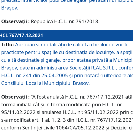
Braşov.
Observații :
Republică H.C.L. nr. 791/2018.
HCL 767/17.12.2021
Titlu:
Aprobarea modalității de calcul a chiriilor ce vor fi
practicate pentru spaţiile cu destinaţia de locuinţe, a spaţii
cu altă destinaţie şi garaje, proprietatea privată a Municipi
Braşov, date în administrarea Societăţii RIAL S.R.L., conf
H.C.L. nr. 241 din 25.04.2005 și prin hotărâri ulterioare al
Consiliului Local al Municipiului Braşov.
Observații :
”A fost anulată H.C.L. nr. 767/17.12.2021 atât
forma initială cât și în forma modificată prin H.C.L. nr.
95/11.02.2022 si anularea H.C.L. nr. 95/11.02.2022 prin 
s-a modificat art. 1 al. 1, 2, 3 din H.C.L. nr. 767/17.12.202
conform Sentinței civile 1064/CA/05.12.2022 și Deciziei ci