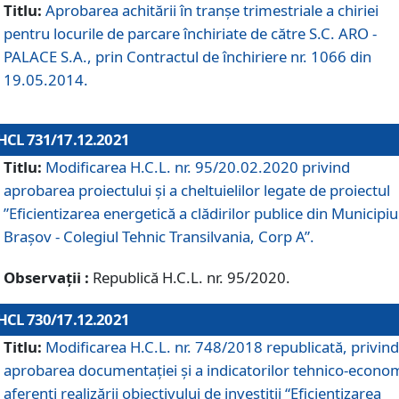
Titlu:
Aprobarea achitării în tranșe trimestriale a chiriei
pentru locurile de parcare închiriate de către S.C. ARO -
PALACE S.A., prin Contractul de închiriere nr. 1066 din
19.05.2014.
HCL 731/17.12.2021
Titlu:
Modificarea H.C.L. nr. 95/20.02.2020 privind
aprobarea proiectului și a cheltuielilor legate de proiectul
”Eficientizarea energetică a clădirilor publice din Municipiu
Brașov - Colegiul Tehnic Transilvania, Corp A”.
Observații :
Republică H.C.L. nr. 95/2020.
HCL 730/17.12.2021
Titlu:
Modificarea H.C.L. nr. 748/2018 republicată, privind
aprobarea documentației și a indicatorilor tehnico-econom
aferenți realizării obiectivului de investiții “Eficientizarea