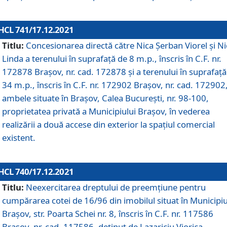
HCL 741/17.12.2021
Titlu:
Concesionarea directă către Nica Șerban Viorel și Ni
Linda a terenului în suprafață de 8 m.p., înscris în C.F. nr.
172878 Brașov, nr. cad. 172878 și a terenului în suprafață
34 m.p., înscris în C.F. nr. 172902 Brașov, nr. cad. 172902
ambele situate în Brașov, Calea București, nr. 98-100,
proprietatea privată a Municipiului Brașov, în vederea
realizării a două accese din exterior la spațiul comercial
existent.
HCL 740/17.12.2021
Titlu:
Neexercitarea dreptului de preemţiune pentru
cumpărarea cotei de 16/96 din imobilul situat în Municipiu
Braşov, str. Poarta Schei nr. 8, înscris în C.F. nr. 117586
Brașov, nr. cad. 117586, deținut de Lazariciu Viorica,