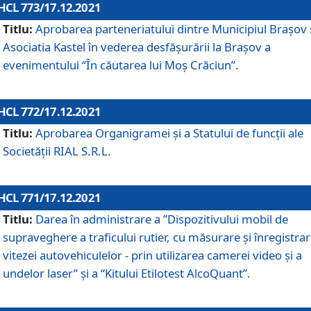
HCL 773/17.12.2021
Titlu:
Aprobarea parteneriatului dintre Municipiul Brașov 
Asociatia Kastel în vederea desfăşurării la Brașov a
evenimentului “În căutarea lui Moș Crăciun”.
HCL 772/17.12.2021
Titlu:
Aprobarea Organigramei şi a Statului de funcţii ale
Societăţii RIAL S.R.L.
HCL 771/17.12.2021
Titlu:
Darea în administrare a ”Dispozitivului mobil de
supraveghere a traficului rutier, cu măsurare și înregistrar
vitezei autovehiculelor - prin utilizarea camerei video și a
undelor laser” și a “Kitului Etilotest AlcoQuant”.