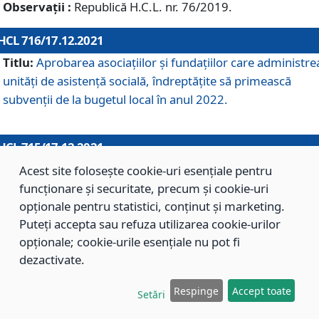
Observații :
Republică H.C.L. nr. 76/2019.
HCL 716/17.12.2021
Titlu:
Aprobarea asociaţiilor şi fundaţiilor care administre
unităţi de asistenţă socială, îndreptăţite să primească
subvenţii de la bugetul local în anul 2022.
HCL 715/17.12.2021
Titlu:
Aprobarea Planului de acţiuni sau lucrări de interes
Acest site folosește cookie-uri esențiale pentru
local pentru anul 2022.
funcționare și securitate, precum și cookie-uri
opționale pentru statistici, conținut și marketing.
Puteți accepta sau refuza utilizarea cookie-urilor
HCL 714/17.12.2021
opționale; cookie-urile esențiale nu pot fi
Titlu:
Modificarea Anexei la H.C.L. nr. 709/2020 privind
dezactivate.
aprobarea Regulamentului de Organizare şi Funcţionare a
Respinge
Accept toate
Direcţiei de Asistenţă Socială Braşov.
Setări