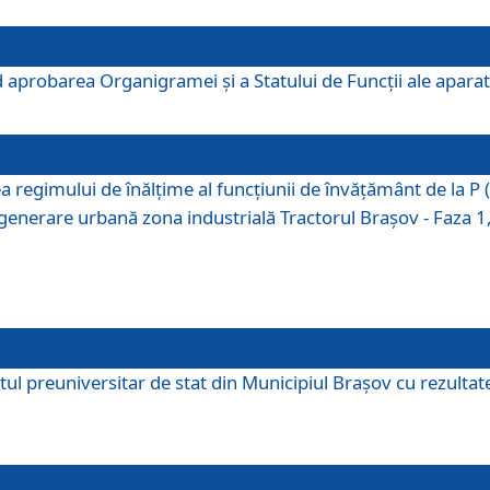
 aprobarea Organigramei şi a Statului de Funcţii ale aparatu
ea regimului de înălţime al funcţiunii de învăţământ de la 
generare urbană zona industrială Tractorul Braşov - Faza 1, s
ul preuniversitar de stat din Municipiul Brașov cu rezultate