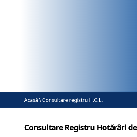
Acasă
\
Consultare registru H.C.L.
Consultare Registru Hotărâri de