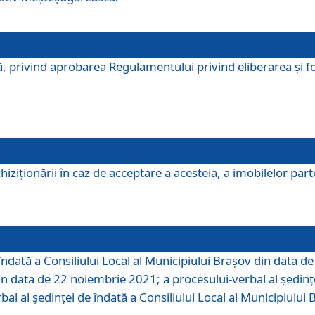
, privind aprobarea Regulamentului privind eliberarea şi fo
iziționării în caz de acceptare a acesteia, a imobilelor parte 
îndată a Consiliului Local al Municipiului Braşov din data d
din data de 22 noiembrie 2021; a procesului-verbal al şedinţe
bal al şedinţei de îndată a Consiliului Local al Municipiulu