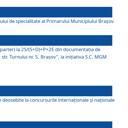
lui de specialitate al Primarului Municipiului Braşov.
P (parter) la 2S/(S+D)+P+2E din documentaţia de
tr. Turnului nr. 5, Braşov”, la iniţiativa S.C. MGM
 deosebite la concursurile internaționale și naționale