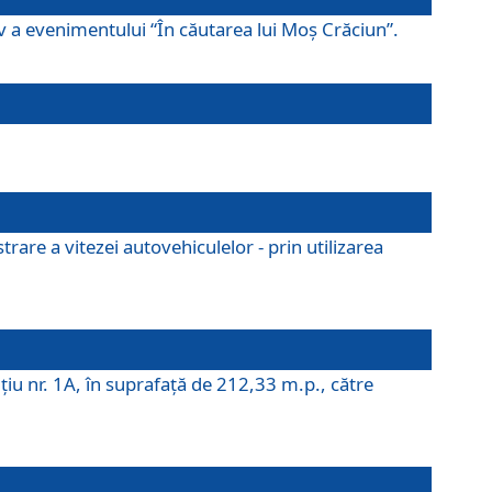
ov a evenimentului “În căutarea lui Moș Crăciun”.
rare a vitezei autovehiculelor - prin utilizarea
iţiu nr. 1A, în suprafaţă de 212,33 m.p., către