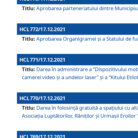
Titlu:
Aprobarea parteneriatului dintre Municipiul
HCL 772/17.12.2021
Titlu:
Aprobarea Organigramei şi a Statului de func
HCL 771/17.12.2021
Titlu:
Darea în administrare a ”Dispozitivului mobil
camerei video și a undelor laser” și a “Kitului Etil
HCL 770/17.12.2021
Titlu:
Darea în folosinţă gratuită a spaţiului cu al
Asociaţia Luptătorilor, Răniţilor şi Urmaşii Eroil
HCL 769/17.12.2021