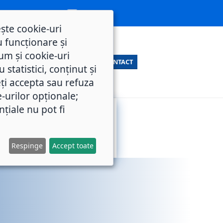
ește cookie-uri
 funcționare și
um și cookie-uri
CONTACT
statistici, conținut și
ți accepta sau refuza
e-urilor opționale;
nțiale nu pot fi
SERVICII
M.O.L.
PUBLICE
Respinge
Accept toate