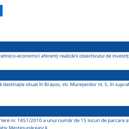
ehnico-economici aferenți realizării obiectivului de investiț
tă destinaţie situat în Braşov, str. Mureşenilor nr. 5, în su
riere nr. 1851/2010 a unui număr de 15 locuri de parcare a
rativ Meșteșugărească.