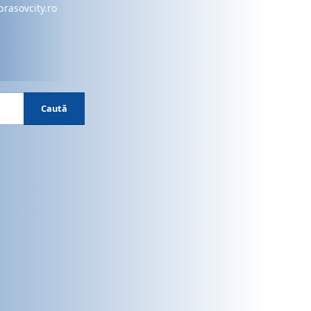
brasovcity.ro
Caută