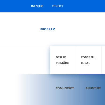
ANUNȚURI
CONTACT
PROGRAM
DESPRE
CONSILIUL
PRIMĂRIE
LOCAL
COMUNITATE
ANUNȚURI