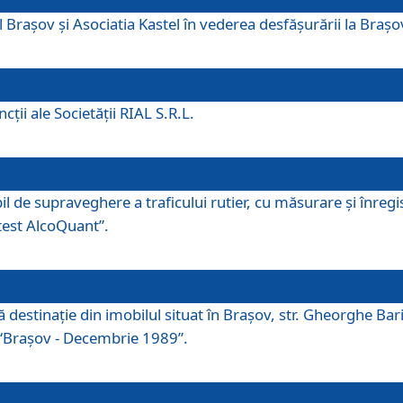
 Brașov și Asociatia Kastel în vederea desfăşurării la Braș
ţii ale Societăţii RIAL S.R.L.
 de supraveghere a traficului rutier, cu măsurare și înregist
otest AlcoQuant”.
tă destinaţie din imobilul situat în Braşov, str. Gheorghe Bar
or “Braşov - Decembrie 1989”.