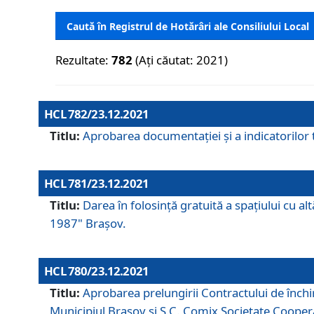
Caută în Registrul de Hotărâri ale Consiliului Local
Rezultate:
782
(Ați căutat: 2021)
HCL 782/23.12.2021
Titlu:
Aprobarea documentației și a indicatorilor t
HCL 781/23.12.2021
Titlu:
Darea în folosinţă gratuită a spaţiului cu al
1987" Braşov.
HCL 780/23.12.2021
Titlu:
Aprobarea prelungirii Contractului de închi
Municipiul Braşov şi S.C. Comix Societate Coope