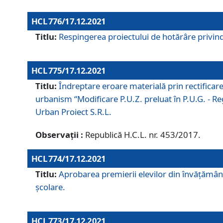
HCL 776/17.12.2021
Titlu:
Respingerea proiectului de hotărâre privind
HCL 775/17.12.2021
Titlu:
Îndreptare eroare materială prin rectificar
urbanism “Modificare P.U.Z. preluat în P.U.G. - Re
Urban Proiect S.R.L.
Observații :
Republică H.C.L. nr. 453/2017.
HCL 774/17.12.2021
Titlu:
Aprobarea premierii elevilor din învățământ
școlare.
HCL 773/17.12.2021