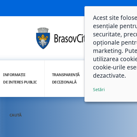
Acest site folos
esențiale pentru
securitate, prec
opționale pentru 
marketing. Pute
utilizarea cooki
cookie-urile ese
dezactivate.
INFORMAȚII
TRANSPARENȚĂ
INTEGRITATE
DE INTERES PUBLIC
DECIZIONALĂ
INSTITUȚIONALĂ
Setări
CAUTĂ