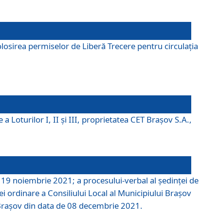
losirea permiselor de Liberă Trecere pentru circulația
a Loturilor I, II și III, proprietatea CET Brașov S.A.,
e 19 noiembrie 2021; a procesului-verbal al şedinţei de
i ordinare a Consiliului Local al Municipiului Braşov
i Braşov din data de 08 decembrie 2021.