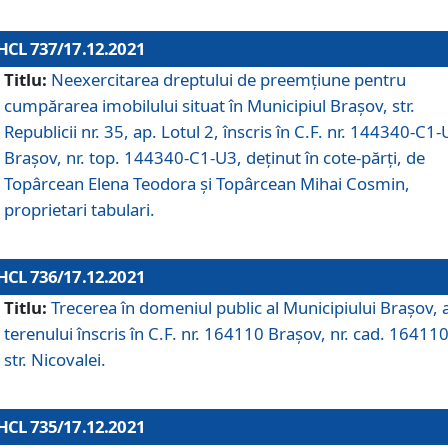
HCL 737/17.12.2021
Titlu:
Neexercitarea dreptului de preemţiune pentru
cumpărarea imobilului situat în Municipiul Braşov, str.
Republicii nr. 35, ap. Lotul 2, înscris în C.F. nr. 144340-C1
Brașov, nr. top. 144340-C1-U3, deținut în cote-părți, de
Topârcean Elena Teodora și Topârcean Mihai Cosmin,
proprietari tabulari.
HCL 736/17.12.2021
Titlu:
Trecerea în domeniul public al Municipiului Braşov, 
terenului înscris în C.F. nr. 164110 Brașov, nr. cad. 164110
str. Nicovalei.
HCL 735/17.12.2021