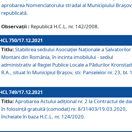
aprobarea Nomenclatorului stradal al Municipiului Braşov
republicată.
Observații :
Republică H.C.L. nr. 142/2008.
HCL 750/17.12.2021
Titlu:
Stabilirea sediului Asociației Naționale a Salvatorilor
Montani din România, în incinta imobilului - sediul
administrativ al Regiei Publice Locale a Pădurilor Kronstad
R.A., situat în Municipiul Braşov, str. Panselelor nr. 23, bl. 
HCL 749/17.12.2021
Titlu:
Aprobarea Actului adițional nr. 2 la Contractul de da
în folosință gratuită (comodat) nr. 8/31403/19.03.2020,
încheiate în baza H.C.L. nr. 124/2020.