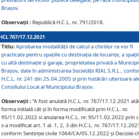
Braşov.
Observații :
Republică H.C.L. nr. 791/2018.
HCL 767/17.12.2021
Titlu:
Aprobarea modalității de calcul a chiriilor ce vor fi
practicate pentru spaţiile cu destinaţia de locuinţe, a spaţii
cu altă destinaţie şi garaje, proprietatea privată a Municipi
Braşov, date în administrarea Societăţii RIAL S.R.L., conf
H.C.L. nr. 241 din 25.04.2005 și prin hotărâri ulterioare al
Consiliului Local al Municipiului Braşov.
Observații :
”A fost anulată H.C.L. nr. 767/17.12.2021 atât
forma initială cât și în forma modificată prin H.C.L. nr.
95/11.02.2022 si anularea H.C.L. nr. 95/11.02.2022 prin 
s-a modificat art. 1 al. 1, 2, 3 din H.C.L. nr. 767/17.12.202
conform Sentinței civile 1064/CA/05.12.2022 și Deciziei ci