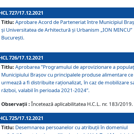
HCL 727/17.12.2021
Titlu:
Aprobare Acord de Parteneriat între Municipiul Bra
și Universitatea de Arhitectură și Urbanism „ION MINCU”
București.
HCL 726/17.12.2021
Titlu:
Aprobarea ”Programului de aprovizionare a populaț
Municipiului Braşov cu principalele produse alimentare ce
urmează a fi distribuite raționalizat, în caz de mobilizare s
război, valabil în perioada 2021-2024”.
Observații :
Încetează aplicabilitatea H.C.L. nr. 183/2019.
HCL 725/17.12.2021
Titlu:
Desemnarea persoanelor cu atribuții în domeniul