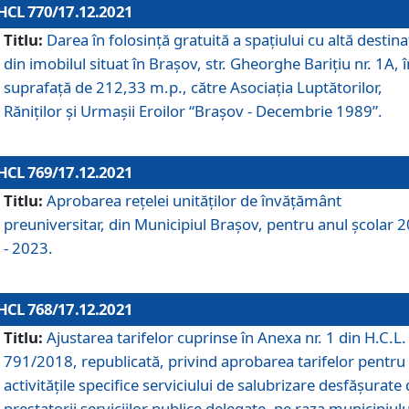
HCL 770/17.12.2021
Titlu:
Darea în folosinţă gratuită a spaţiului cu altă destina
din imobilul situat în Braşov, str. Gheorghe Bariţiu nr. 1A, î
suprafaţă de 212,33 m.p., către Asociaţia Luptătorilor,
Răniţilor şi Urmaşii Eroilor “Braşov - Decembrie 1989”.
HCL 769/17.12.2021
Titlu:
Aprobarea reţelei unităţilor de învăţământ
preuniversitar, din Municipiul Braşov, pentru anul şcolar 
- 2023.
HCL 768/17.12.2021
Titlu:
Ajustarea tarifelor cuprinse în Anexa nr. 1 din H.C.L. 
791/2018, republicată, privind aprobarea tarifelor pentru
activităţile specifice serviciului de salubrizare desfăşurate
prestatorii serviciilor publice delegate, pe raza municipiulu