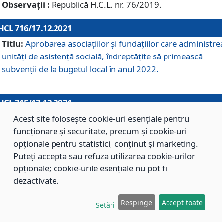
Observații :
Republică H.C.L. nr. 76/2019.
HCL 716/17.12.2021
Titlu:
Aprobarea asociaţiilor şi fundaţiilor care administre
unităţi de asistenţă socială, îndreptăţite să primească
subvenţii de la bugetul local în anul 2022.
HCL 715/17.12.2021
Titlu:
Aprobarea Planului de acţiuni sau lucrări de interes
Acest site folosește cookie-uri esențiale pentru
local pentru anul 2022.
funcționare și securitate, precum și cookie-uri
opționale pentru statistici, conținut și marketing.
Puteți accepta sau refuza utilizarea cookie-urilor
HCL 714/17.12.2021
opționale; cookie-urile esențiale nu pot fi
Titlu:
Modificarea Anexei la H.C.L. nr. 709/2020 privind
dezactivate.
aprobarea Regulamentului de Organizare şi Funcţionare a
Respinge
Accept toate
Direcţiei de Asistenţă Socială Braşov.
Setări