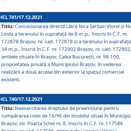
HCL 741/17.12.2021
Titlu:
Concesionarea directă către Nica Șerban Viorel și Ni
Linda a terenului în suprafață de 8 m.p., înscris în C.F. nr.
172878 Brașov, nr. cad. 172878 și a terenului în suprafață
34 m.p., înscris în C.F. nr. 172902 Brașov, nr. cad. 172902
ambele situate în Brașov, Calea București, nr. 98-100,
proprietatea privată a Municipiului Brașov, în vederea
realizării a două accese din exterior la spațiul comercial
existent.
HCL 740/17.12.2021
Titlu:
Neexercitarea dreptului de preemţiune pentru
cumpărarea cotei de 16/96 din imobilul situat în Municipiu
Braşov, str. Poarta Schei nr. 8, înscris în C.F. nr. 117586
Brașov, nr. cad. 117586, deținut de Lazariciu Viorica,