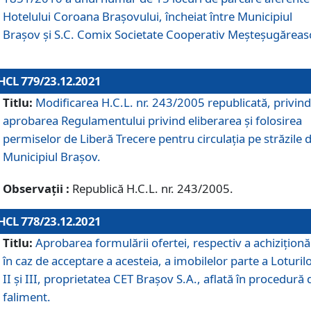
Hotelului Coroana Brașovului, încheiat între Municipiul
Braşov şi S.C. Comix Societate Cooperativ Meșteșugăreas
HCL 779/23.12.2021
Titlu:
Modificarea H.C.L. nr. 243/2005 republicată, privind
aprobarea Regulamentului privind eliberarea şi folosirea
permiselor de Liberă Trecere pentru circulația pe străzile 
Municipiul Braşov.
Observații :
Republică H.C.L. nr. 243/2005.
HCL 778/23.12.2021
Titlu:
Aprobarea formulării ofertei, respectiv a achiziționăr
în caz de acceptare a acesteia, a imobilelor parte a Loturilo
II și III, proprietatea CET Brașov S.A., aflată în procedură 
faliment.