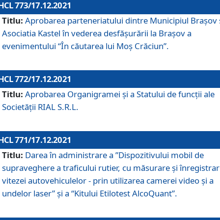
HCL 773/17.12.2021
Titlu:
Aprobarea parteneriatului dintre Municipiul Brașov 
Asociatia Kastel în vederea desfăşurării la Brașov a
evenimentului “În căutarea lui Moș Crăciun”.
HCL 772/17.12.2021
Titlu:
Aprobarea Organigramei şi a Statului de funcţii ale
Societăţii RIAL S.R.L.
HCL 771/17.12.2021
Titlu:
Darea în administrare a ”Dispozitivului mobil de
supraveghere a traficului rutier, cu măsurare și înregistrar
vitezei autovehiculelor - prin utilizarea camerei video și a
undelor laser” și a “Kitului Etilotest AlcoQuant”.