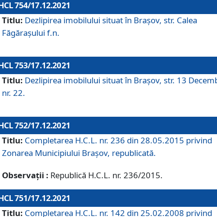
HCL 754/17.12.2021
Titlu:
Dezlipirea imobilului situat în Brașov, str. Calea
Făgărașului f.n.
HCL 753/17.12.2021
Titlu:
Dezlipirea imobilului situat în Brașov, str. 13 Decem
nr. 22.
HCL 752/17.12.2021
Titlu:
Completarea H.C.L. nr. 236 din 28.05.2015 privind
Zonarea Municipiului Braşov, republicată.
Observații :
Republică H.C.L. nr. 236/2015.
HCL 751/17.12.2021
Titlu:
Completarea H.C.L. nr. 142 din 25.02.2008 privind