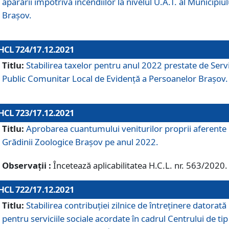
apărării împotriva incendiilor la nivelul U.A.T. al Municipiul
Brașov.
HCL 724/17.12.2021
Titlu:
Stabilirea taxelor pentru anul 2022 prestate de Servi
Public Comunitar Local de Evidență a Persoanelor Braşov.
HCL 723/17.12.2021
Titlu:
Aprobarea cuantumului veniturilor proprii aferente
Grădinii Zoologice Braşov pe anul 2022.
Observații :
Încetează aplicabilitatea H.C.L. nr. 563/2020.
HCL 722/17.12.2021
Titlu:
Stabilirea contribuţiei zilnice de întreținere datorată
pentru serviciile sociale acordate în cadrul Centrului de tip