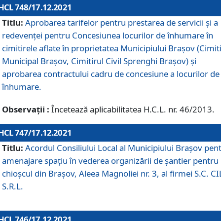
HCL 748/17.12.2021
Titlu:
Aprobarea tarifelor pentru prestarea de servicii şi a
redevenţei pentru Concesiunea locurilor de înhumare în
cimitirele aflate în proprietatea Municipiului Braşov (Cimit
Municipal Braşov, Cimitirul Civil Sprenghi Braşov) şi
aprobarea contractului cadru de concesiune a locurilor de
înhumare.
Observații :
Încetează aplicabilitatea H.C.L. nr. 46/2013.
HCL 747/17.12.2021
Titlu:
Acordul Consiliului Local al Municipiului Braşov pen
amenajare spațiu în vederea organizării de șantier pentru
chioșcul din Brașov, Aleea Magnoliei nr. 3, al firmei S.C. C
S.R.L.
HCL 746/17.12.2021