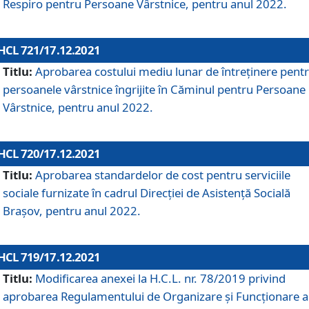
Respiro pentru Persoane Vârstnice, pentru anul 2022.
HCL 721/17.12.2021
Titlu:
Aprobarea costului mediu lunar de întreţinere pent
persoanele vârstnice îngrijite în Căminul pentru Persoane
Vârstnice, pentru anul 2022.
HCL 720/17.12.2021
Titlu:
Aprobarea standardelor de cost pentru serviciile
sociale furnizate în cadrul Direcției de Asistență Socială
Brașov, pentru anul 2022.
HCL 719/17.12.2021
Titlu:
Modificarea anexei la H.C.L. nr. 78/2019 privind
aprobarea Regulamentului de Organizare și Funcționare a