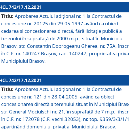
HCL 743/17.12.2021
Titlu:
Aprobarea Actului adiţional nr. 1 la Contractul de
concesiune nr. 20125 din 29.05.1997 având ca obiect
cedarea și concesionarea directă, fără licitație publică a
terenului în suprafață de 2000 m.p., situat în Municipiul
Brașov, str. Constantin Dobrogeanu Gherea, nr. 75A, înscr
în C.F. nr. 140247 Brașov, cad. 140247, proprietatea priva
Municipiului Brașov.
HCL 742/17.12.2021
Titlu:
Aprobarea Actului adiţional nr. 1 la Contractul de
concesiune nr. 121 din 28.04.2005, având ca obiect
concesionarea directă a terenului situat în Municipiul Braș
str. General Mociulschi nr. 21, în suprafață de 7 m.p., înscr
în C.F. nr. 172078 (C.F. vechi 32053), nr. top. 9359/3/3/1/
aparținând domeniului privat al Municipiului Brașov.