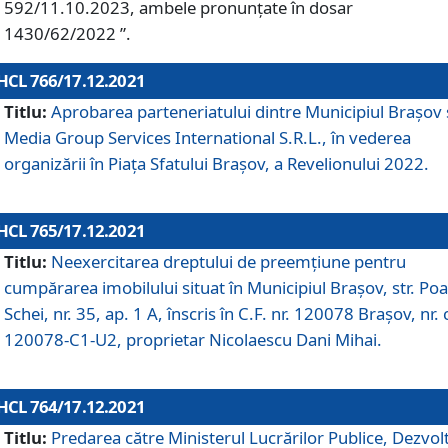
592/11.10.2023, ambele pronunțate în dosar
1430/62/2022 ”.
HCL 766/17.12.2021
Titlu:
Aprobarea parteneriatului dintre Municipiul Brașov 
Media Group Services International S.R.L., în vederea
organizării în Piața Sfatului Brașov, a Revelionului 2022.
HCL 765/17.12.2021
Titlu:
Neexercitarea dreptului de preemţiune pentru
cumpărarea imobilului situat în Municipiul Braşov, str. Poa
Schei, nr. 35, ap. 1 A, înscris în C.F. nr. 120078 Brașov, nr. 
120078-C1-U2, proprietar Nicolaescu Dani Mihai.
HCL 764/17.12.2021
Titlu:
Predarea către Ministerul Lucrărilor Publice, Dezvolt