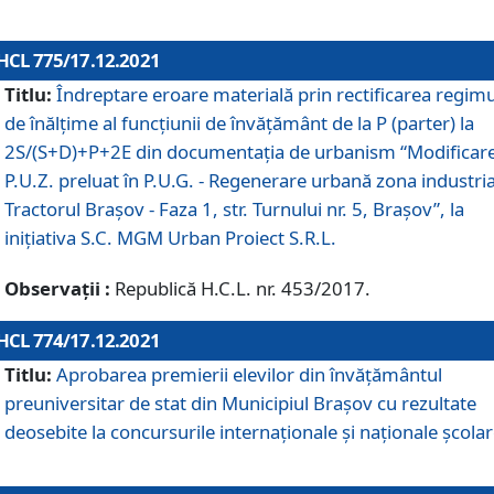
HCL 775/17.12.2021
Titlu:
Îndreptare eroare materială prin rectificarea regimu
de înălţime al funcţiunii de învăţământ de la P (parter) la
2S/(S+D)+P+2E din documentaţia de urbanism “Modificar
P.U.Z. preluat în P.U.G. - Regenerare urbană zona industria
Tractorul Braşov - Faza 1, str. Turnului nr. 5, Braşov”, la
iniţiativa S.C. MGM Urban Proiect S.R.L.
Observații :
Republică H.C.L. nr. 453/2017.
HCL 774/17.12.2021
Titlu:
Aprobarea premierii elevilor din învățământul
preuniversitar de stat din Municipiul Brașov cu rezultate
deosebite la concursurile internaționale și naționale școlar