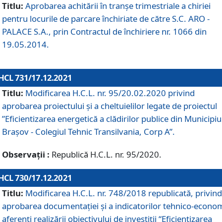
Titlu:
Aprobarea achitării în tranșe trimestriale a chiriei
pentru locurile de parcare închiriate de către S.C. ARO -
PALACE S.A., prin Contractul de închiriere nr. 1066 din
19.05.2014.
HCL 731/17.12.2021
Titlu:
Modificarea H.C.L. nr. 95/20.02.2020 privind
aprobarea proiectului și a cheltuielilor legate de proiectul
”Eficientizarea energetică a clădirilor publice din Municipiu
Brașov - Colegiul Tehnic Transilvania, Corp A”.
Observații :
Republică H.C.L. nr. 95/2020.
HCL 730/17.12.2021
Titlu:
Modificarea H.C.L. nr. 748/2018 republicată, privind
aprobarea documentației și a indicatorilor tehnico-econom
aferenți realizării obiectivului de investiții “Eficientizarea