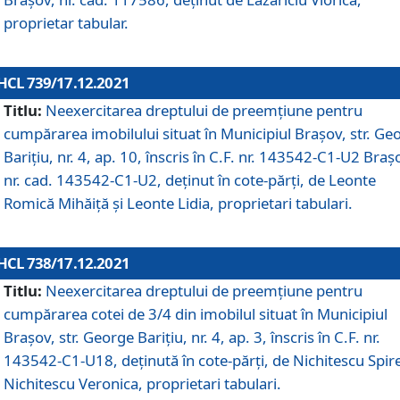
proprietar tabular.
HCL 739/17.12.2021
Titlu:
Neexercitarea dreptului de preemţiune pentru
cumpărarea imobilului situat în Municipiul Braşov, str. Ge
Barițiu, nr. 4, ap. 10, înscris în C.F. nr. 143542-C1-U2 Braș
nr. cad. 143542-C1-U2, deținut în cote-părți, de Leonte
Romică Mihăiță și Leonte Lidia, proprietari tabulari.
HCL 738/17.12.2021
Titlu:
Neexercitarea dreptului de preemţiune pentru
cumpărarea cotei de 3/4 din imobilul situat în Municipiul
Braşov, str. George Barițiu, nr. 4, ap. 3, înscris în C.F. nr.
143542-C1-U18, deținută în cote-părți, de Nichitescu Spire
Nichitescu Veronica, proprietari tabulari.