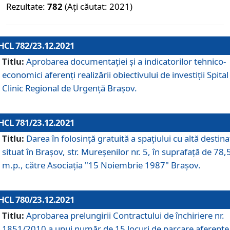
Rezultate:
782
(Ați căutat: 2021)
HCL 782/23.12.2021
Titlu:
Aprobarea documentației și a indicatorilor tehnico-
economici aferenți realizării obiectivului de investiții Spital
Clinic Regional de Urgență Brașov.
HCL 781/23.12.2021
Titlu:
Darea în folosinţă gratuită a spaţiului cu altă destina
situat în Braşov, str. Mureşenilor nr. 5, în suprafaţă de 78,
m.p., către Asociaţia "15 Noiembrie 1987" Braşov.
HCL 780/23.12.2021
Titlu:
Aprobarea prelungirii Contractului de închiriere nr.
1851/2010 a unui număr de 15 locuri de parcare aferente