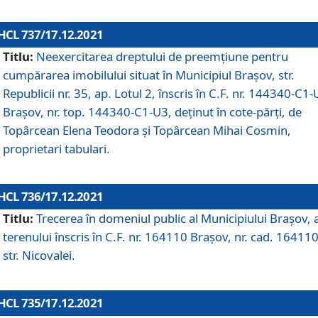
HCL 737/17.12.2021
Titlu:
Neexercitarea dreptului de preemţiune pentru
cumpărarea imobilului situat în Municipiul Braşov, str.
Republicii nr. 35, ap. Lotul 2, înscris în C.F. nr. 144340-C1
Brașov, nr. top. 144340-C1-U3, deținut în cote-părți, de
Topârcean Elena Teodora și Topârcean Mihai Cosmin,
proprietari tabulari.
HCL 736/17.12.2021
Titlu:
Trecerea în domeniul public al Municipiului Braşov, 
terenului înscris în C.F. nr. 164110 Brașov, nr. cad. 164110
str. Nicovalei.
HCL 735/17.12.2021