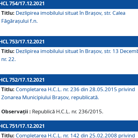
HCL 754/17.12.2021
Titlu:
Dezlipirea imobilului situat în Brașov, str. Calea
Făgărașului f.n.
HCL 753/17.12.2021
Titlu:
Dezlipirea imobilului situat în Brașov, str. 13 Decem
nr. 22.
HCL 752/17.12.2021
Titlu:
Completarea H.C.L. nr. 236 din 28.05.2015 privind
Zonarea Municipiului Braşov, republicată.
Observații :
Republică H.C.L. nr. 236/2015.
HCL 751/17.12.2021
Titlu:
Completarea H.C.L. nr. 142 din 25.02.2008 privind