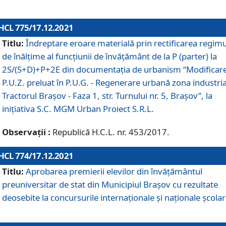
HCL 775/17.12.2021
Titlu:
Îndreptare eroare materială prin rectificarea regimu
de înălţime al funcţiunii de învăţământ de la P (parter) la
2S/(S+D)+P+2E din documentaţia de urbanism “Modificar
P.U.Z. preluat în P.U.G. - Regenerare urbană zona industria
Tractorul Braşov - Faza 1, str. Turnului nr. 5, Braşov”, la
iniţiativa S.C. MGM Urban Proiect S.R.L.
Observații :
Republică H.C.L. nr. 453/2017.
HCL 774/17.12.2021
Titlu:
Aprobarea premierii elevilor din învățământul
preuniversitar de stat din Municipiul Brașov cu rezultate
deosebite la concursurile internaționale și naționale școlar