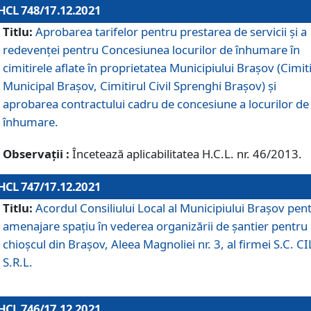
HCL 748/17.12.2021
Titlu:
Aprobarea tarifelor pentru prestarea de servicii şi a
redevenţei pentru Concesiunea locurilor de înhumare în
cimitirele aflate în proprietatea Municipiului Braşov (Cimit
Municipal Braşov, Cimitirul Civil Sprenghi Braşov) şi
aprobarea contractului cadru de concesiune a locurilor de
înhumare.
Observații :
Încetează aplicabilitatea H.C.L. nr. 46/2013.
HCL 747/17.12.2021
Titlu:
Acordul Consiliului Local al Municipiului Braşov pen
amenajare spațiu în vederea organizării de șantier pentru
chioșcul din Brașov, Aleea Magnoliei nr. 3, al firmei S.C. C
S.R.L.
HCL 746/17.12.2021