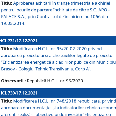
Titlu:
Aprobarea achitării în tranșe trimestriale a chiriei
pentru locurile de parcare închiriate de către S.C. ARO -
PALACE S.A., prin Contractul de închiriere nr. 1066 din
19.05.2014.
HCL 731/17.12.2021
Titlu:
Modificarea H.C.L. nr. 95/20.02.2020 privind
aprobarea proiectului și a cheltuielilor legate de proiectul
”Eficientizarea energetică a clădirilor publice din Municipiu
Brașov - Colegiul Tehnic Transilvania, Corp A”.
Observații :
Republică H.C.L. nr. 95/2020.
HCL 730/17.12.2021
Titlu:
Modificarea H.C.L. nr. 748/2018 republicată, privind
aprobarea documentației și a indicatorilor tehnico-econom
aferenți realizării obiectivului de investiții “Eficientizarea