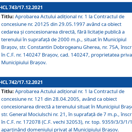
HCL 743/17.12.2021
Titlu:
Aprobarea Actului adiţional nr. 1 la Contractul de
concesiune nr. 20125 din 29.05.1997 având ca obiect
cedarea și concesionarea directă, fără licitație publică a
terenului în suprafață de 2000 m.p., situat în Municipiul
Brașov, str. Constantin Dobrogeanu Gherea, nr. 75A, înscr
în C.F. nr. 140247 Brașov, cad. 140247, proprietatea priva
Municipiului Brașov.
HCL 742/17.12.2021
Titlu:
Aprobarea Actului adiţional nr. 1 la Contractul de
concesiune nr. 121 din 28.04.2005, având ca obiect
concesionarea directă a terenului situat în Municipiul Braș
str. General Mociulschi nr. 21, în suprafață de 7 m.p., înscr
în C.F. nr. 172078 (C.F. vechi 32053), nr. top. 9359/3/3/1/
aparținând domeniului privat al Municipiului Brașov.