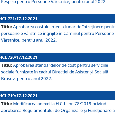
Respiro pentru Persoane Vârstnice, pentru anul 2022.
HCL 721/17.12.2021
Titlu:
Aprobarea costului mediu lunar de întreţinere pent
persoanele vârstnice îngrijite în Căminul pentru Persoane
Vârstnice, pentru anul 2022.
HCL 720/17.12.2021
Titlu:
Aprobarea standardelor de cost pentru serviciile
sociale furnizate în cadrul Direcției de Asistență Socială
Brașov, pentru anul 2022.
HCL 719/17.12.2021
Titlu:
Modificarea anexei la H.C.L. nr. 78/2019 privind
aprobarea Regulamentului de Organizare și Funcționare a