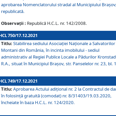
aprobarea Nomenclatorului stradal al Municipiului Braşov
republicată.
Observații :
Republică H.C.L. nr. 142/2008.
HCL 750/17.12.2021
Titlu:
Stabilirea sediului Asociației Naționale a Salvatorilor
Montani din România, în incinta imobilului - sediul
administrativ al Regiei Publice Locale a Pădurilor Kronstad
R.A., situat în Municipiul Braşov, str. Panselelor nr. 23, bl. 
HCL 749/17.12.2021
Titlu:
Aprobarea Actului adițional nr. 2 la Contractul de da
în folosință gratuită (comodat) nr. 8/31403/19.03.2020,
încheiate în baza H.C.L. nr. 124/2020.