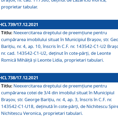
proprietar tabular.
HCL 739/17.12.2021
Titlu:
Neexercitarea dreptului de preemţiune pentru
cumpărarea imobilului situat în Municipiul Braşov, str. Ge
Barițiu, nr. 4, ap. 10, înscris în C.F. nr. 143542-C1-U2 Braș
nr. cad. 143542-C1-U2, deținut în cote-părți, de Leonte
Romică Mihăiță și Leonte Lidia, proprietari tabulari.
HCL 738/17.12.2021
Titlu:
Neexercitarea dreptului de preemţiune pentru
cumpărarea cotei de 3/4 din imobilul situat în Municipiul
Braşov, str. George Barițiu, nr. 4, ap. 3, înscris în C.F. nr.
143542-C1-U18, deținută în cote-părți, de Nichitescu Spire
Nichitescu Veronica, proprietari tabulari.