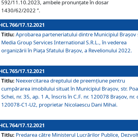
592/11.10.2023, ambele pronunțate în dosar
1430/62/2022 ”.
HCL 766/17.12.2021
Titlu:
Aprobarea parteneriatului dintre Municipiul Brașov 
Media Group Services International S.R.L., în vederea
organizării în Piața Sfatului Brașov, a Revelionului 2022.
HCL 765/17.12.2021
Titlu:
Neexercitarea dreptului de preemţiune pentru
cumpărarea imobilului situat în Municipiul Braşov, str. Poa
Schei, nr. 35, ap. 1 A, înscris în C.F. nr. 120078 Brașov, nr. 
120078-C1-U2, proprietar Nicolaescu Dani Mihai.
HCL 764/17.12.2021
Titlu:
Predarea către Ministerul Lucrărilor Publice, Dezvolt