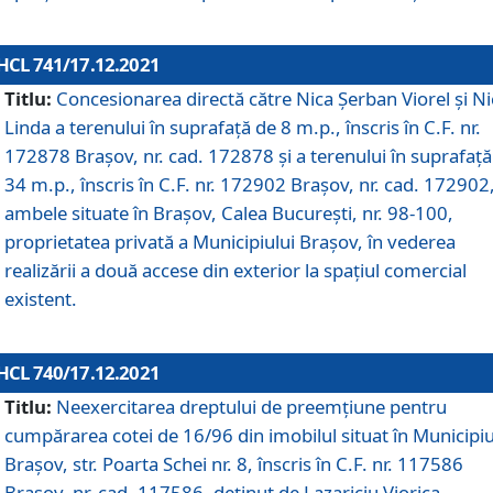
HCL 741/17.12.2021
Titlu:
Concesionarea directă către Nica Șerban Viorel și Ni
Linda a terenului în suprafață de 8 m.p., înscris în C.F. nr.
172878 Brașov, nr. cad. 172878 și a terenului în suprafață
34 m.p., înscris în C.F. nr. 172902 Brașov, nr. cad. 172902
ambele situate în Brașov, Calea București, nr. 98-100,
proprietatea privată a Municipiului Brașov, în vederea
realizării a două accese din exterior la spațiul comercial
existent.
HCL 740/17.12.2021
Titlu:
Neexercitarea dreptului de preemţiune pentru
cumpărarea cotei de 16/96 din imobilul situat în Municipiu
Braşov, str. Poarta Schei nr. 8, înscris în C.F. nr. 117586
Brașov, nr. cad. 117586, deținut de Lazariciu Viorica,