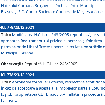
Hotelului Coroana Brașovului, încheiat între Municipiul
Braşov şi S.C. Comix Societate Cooperativ Meșteșugăreas
HCL 779/23.12.2021
Titlu:
Modificarea H.C.L. nr. 243/2005 republicată, privind
aprobarea Regulamentului privind eliberarea şi folosirea
permiselor de Liberă Trecere pentru circulația pe străzile 
Municipiul Braşov.
Observații :
Republică H.C.L. nr. 243/2005.
HCL 778/23.12.2021
Titlu:
Aprobarea formulării ofertei, respectiv a achiziționăr
în caz de acceptare a acesteia, a imobilelor parte a Loturilo
II și III, proprietatea CET Brașov S.A., aflată în procedură 
faliment.