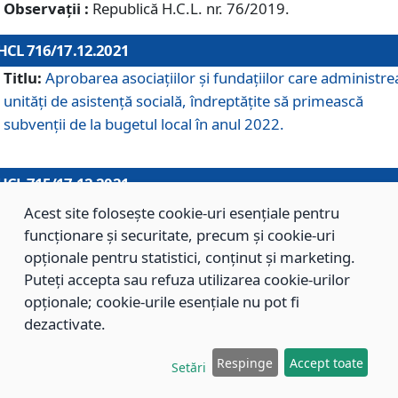
Observații :
Republică H.C.L. nr. 76/2019.
HCL 716/17.12.2021
Titlu:
Aprobarea asociaţiilor şi fundaţiilor care administre
unităţi de asistenţă socială, îndreptăţite să primească
subvenţii de la bugetul local în anul 2022.
HCL 715/17.12.2021
Titlu:
Aprobarea Planului de acţiuni sau lucrări de interes
Acest site folosește cookie-uri esențiale pentru
local pentru anul 2022.
funcționare și securitate, precum și cookie-uri
opționale pentru statistici, conținut și marketing.
Puteți accepta sau refuza utilizarea cookie-urilor
HCL 714/17.12.2021
opționale; cookie-urile esențiale nu pot fi
Titlu:
Modificarea Anexei la H.C.L. nr. 709/2020 privind
dezactivate.
aprobarea Regulamentului de Organizare şi Funcţionare a
Respinge
Accept toate
Direcţiei de Asistenţă Socială Braşov.
Setări