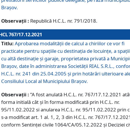
Braşov.
Observații :
Republică H.C.L. nr. 791/2018.
HCL 767/17.12.2021
Titlu:
Aprobarea modalității de calcul a chiriilor ce vor fi
practicate pentru spaţiile cu destinaţia de locuinţe, a spaţii
cu altă destinaţie şi garaje, proprietatea privată a Municipi
Braşov, date în administrarea Societăţii RIAL S.R.L., conf
H.C.L. nr. 241 din 25.04.2005 și prin hotărâri ulterioare al
Consiliului Local al Municipiului Braşov.
Observații :
”A fost anulată H.C.L. nr. 767/17.12.2021 atât
forma initială cât și în forma modificată prin H.C.L. nr.
95/11.02.2022 si anularea H.C.L. nr. 95/11.02.2022 prin 
s-a modificat art. 1 al. 1, 2, 3 din H.C.L. nr. 767/17.12.202
conform Sentinței civile 1064/CA/05.12.2022 și Deciziei ci