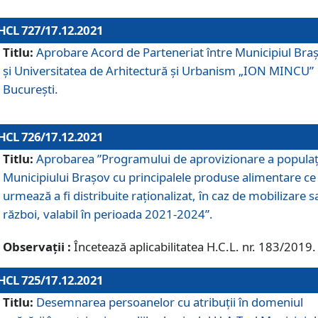
HCL 727/17.12.2021
Titlu:
Aprobare Acord de Parteneriat între Municipiul Bra
și Universitatea de Arhitectură și Urbanism „ION MINCU”
București.
HCL 726/17.12.2021
Titlu:
Aprobarea ”Programului de aprovizionare a populaț
Municipiului Braşov cu principalele produse alimentare ce
urmează a fi distribuite raționalizat, în caz de mobilizare s
război, valabil în perioada 2021-2024”.
Observații :
Încetează aplicabilitatea H.C.L. nr. 183/2019.
HCL 725/17.12.2021
Titlu:
Desemnarea persoanelor cu atribuții în domeniul