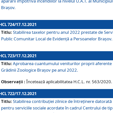
apărării împotriva incendiilor la nivelul U.A.T. al Municipiul
Brașov.
HCL 724/17.12.2021
Titlu:
Stabilirea taxelor pentru anul 2022 prestate de Servi
Public Comunitar Local de Evidență a Persoanelor Braşov.
HCL 723/17.12.2021
Titlu:
Aprobarea cuantumului veniturilor proprii aferente
Grădinii Zoologice Braşov pe anul 2022.
Observații :
Încetează aplicabilitatea H.C.L. nr. 563/2020.
HCL 722/17.12.2021
Titlu:
Stabilirea contribuţiei zilnice de întreținere datorată
pentru serviciile sociale acordate în cadrul Centrului de tip