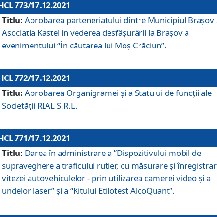
HCL 773/17.12.2021
Titlu:
Aprobarea parteneriatului dintre Municipiul Brașov 
Asociatia Kastel în vederea desfăşurării la Brașov a
evenimentului “În căutarea lui Moș Crăciun”.
HCL 772/17.12.2021
Titlu:
Aprobarea Organigramei şi a Statului de funcţii ale
Societăţii RIAL S.R.L.
HCL 771/17.12.2021
Titlu:
Darea în administrare a ”Dispozitivului mobil de
supraveghere a traficului rutier, cu măsurare și înregistrar
vitezei autovehiculelor - prin utilizarea camerei video și a
undelor laser” și a “Kitului Etilotest AlcoQuant”.