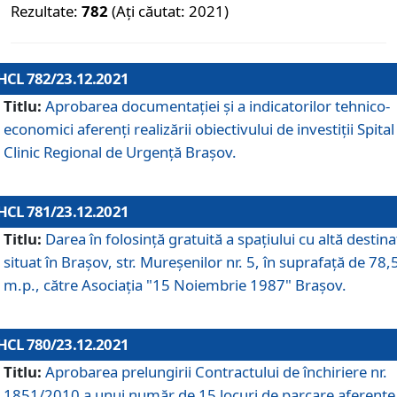
Rezultate:
782
(Ați căutat: 2021)
HCL 782/23.12.2021
Titlu:
Aprobarea documentației și a indicatorilor tehnico-
economici aferenți realizării obiectivului de investiții Spital
Clinic Regional de Urgență Brașov.
HCL 781/23.12.2021
Titlu:
Darea în folosinţă gratuită a spaţiului cu altă destina
situat în Braşov, str. Mureşenilor nr. 5, în suprafaţă de 78,
m.p., către Asociaţia "15 Noiembrie 1987" Braşov.
HCL 780/23.12.2021
Titlu:
Aprobarea prelungirii Contractului de închiriere nr.
1851/2010 a unui număr de 15 locuri de parcare aferente