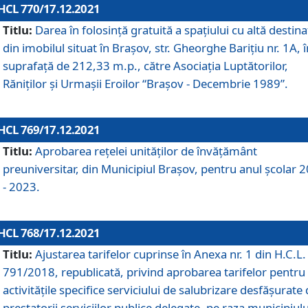
HCL 770/17.12.2021
Titlu:
Darea în folosinţă gratuită a spaţiului cu altă destina
din imobilul situat în Braşov, str. Gheorghe Bariţiu nr. 1A, î
suprafaţă de 212,33 m.p., către Asociaţia Luptătorilor,
Răniţilor şi Urmaşii Eroilor “Braşov - Decembrie 1989”.
HCL 769/17.12.2021
Titlu:
Aprobarea reţelei unităţilor de învăţământ
preuniversitar, din Municipiul Braşov, pentru anul şcolar 
- 2023.
HCL 768/17.12.2021
Titlu:
Ajustarea tarifelor cuprinse în Anexa nr. 1 din H.C.L. 
791/2018, republicată, privind aprobarea tarifelor pentru
activităţile specifice serviciului de salubrizare desfăşurate
prestatorii serviciilor publice delegate, pe raza municipiulu