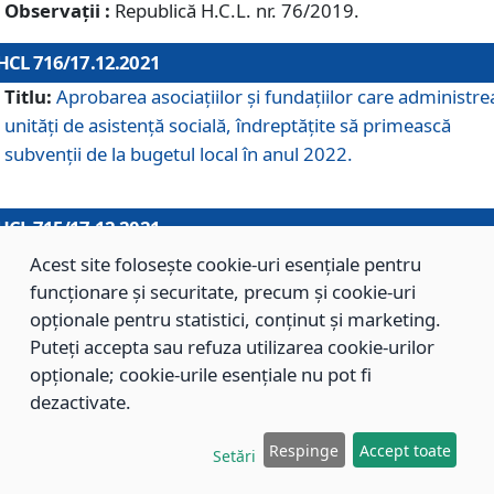
Observații :
Republică H.C.L. nr. 76/2019.
HCL 716/17.12.2021
Titlu:
Aprobarea asociaţiilor şi fundaţiilor care administre
unităţi de asistenţă socială, îndreptăţite să primească
subvenţii de la bugetul local în anul 2022.
HCL 715/17.12.2021
Titlu:
Aprobarea Planului de acţiuni sau lucrări de interes
Acest site folosește cookie-uri esențiale pentru
local pentru anul 2022.
funcționare și securitate, precum și cookie-uri
opționale pentru statistici, conținut și marketing.
Puteți accepta sau refuza utilizarea cookie-urilor
HCL 714/17.12.2021
opționale; cookie-urile esențiale nu pot fi
Titlu:
Modificarea Anexei la H.C.L. nr. 709/2020 privind
dezactivate.
aprobarea Regulamentului de Organizare şi Funcţionare a
Respinge
Accept toate
Direcţiei de Asistenţă Socială Braşov.
Setări