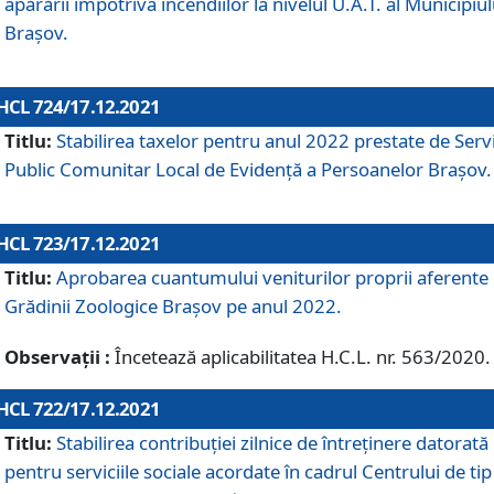
apărării împotriva incendiilor la nivelul U.A.T. al Municipiul
Brașov.
HCL 724/17.12.2021
Titlu:
Stabilirea taxelor pentru anul 2022 prestate de Servi
Public Comunitar Local de Evidență a Persoanelor Braşov.
HCL 723/17.12.2021
Titlu:
Aprobarea cuantumului veniturilor proprii aferente
Grădinii Zoologice Braşov pe anul 2022.
Observații :
Încetează aplicabilitatea H.C.L. nr. 563/2020.
HCL 722/17.12.2021
Titlu:
Stabilirea contribuţiei zilnice de întreținere datorată
pentru serviciile sociale acordate în cadrul Centrului de tip