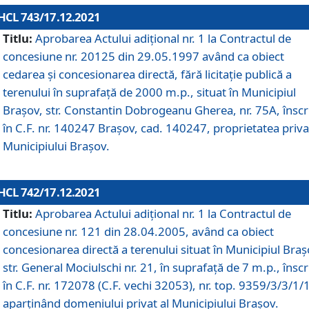
HCL 743/17.12.2021
Titlu:
Aprobarea Actului adiţional nr. 1 la Contractul de
concesiune nr. 20125 din 29.05.1997 având ca obiect
cedarea și concesionarea directă, fără licitație publică a
terenului în suprafață de 2000 m.p., situat în Municipiul
Brașov, str. Constantin Dobrogeanu Gherea, nr. 75A, înscr
în C.F. nr. 140247 Brașov, cad. 140247, proprietatea priva
Municipiului Brașov.
HCL 742/17.12.2021
Titlu:
Aprobarea Actului adiţional nr. 1 la Contractul de
concesiune nr. 121 din 28.04.2005, având ca obiect
concesionarea directă a terenului situat în Municipiul Braș
str. General Mociulschi nr. 21, în suprafață de 7 m.p., înscr
în C.F. nr. 172078 (C.F. vechi 32053), nr. top. 9359/3/3/1/
aparținând domeniului privat al Municipiului Brașov.