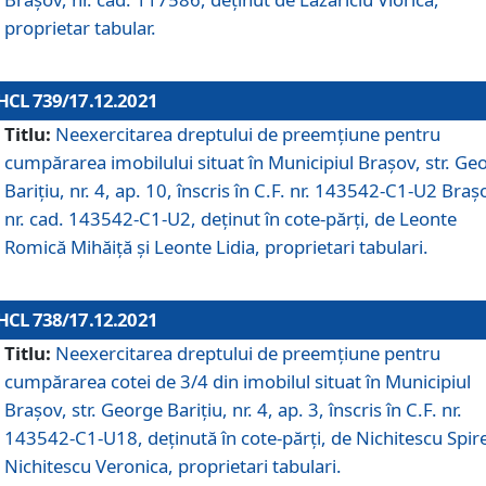
proprietar tabular.
HCL 739/17.12.2021
Titlu:
Neexercitarea dreptului de preemţiune pentru
cumpărarea imobilului situat în Municipiul Braşov, str. Ge
Barițiu, nr. 4, ap. 10, înscris în C.F. nr. 143542-C1-U2 Braș
nr. cad. 143542-C1-U2, deținut în cote-părți, de Leonte
Romică Mihăiță și Leonte Lidia, proprietari tabulari.
HCL 738/17.12.2021
Titlu:
Neexercitarea dreptului de preemţiune pentru
cumpărarea cotei de 3/4 din imobilul situat în Municipiul
Braşov, str. George Barițiu, nr. 4, ap. 3, înscris în C.F. nr.
143542-C1-U18, deținută în cote-părți, de Nichitescu Spire
Nichitescu Veronica, proprietari tabulari.