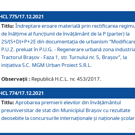
HCL 775/17.12.2021
Titlu:
Îndreptare eroare materială prin rectificarea regimu
de înălţime al funcţiunii de învăţământ de la P (parter) la
2S/(S+D)+P+2E din documentaţia de urbanism “Modificar
P.U.Z. preluat în P.U.G. - Regenerare urbană zona industria
Tractorul Braşov - Faza 1, str. Turnului nr. 5, Braşov”, la
iniţiativa S.C. MGM Urban Proiect S.R.L.
Observații :
Republică H.C.L. nr. 453/2017.
HCL 774/17.12.2021
Titlu:
Aprobarea premierii elevilor din învățământul
preuniversitar de stat din Municipiul Brașov cu rezultate
deosebite la concursurile internaționale și naționale școlar