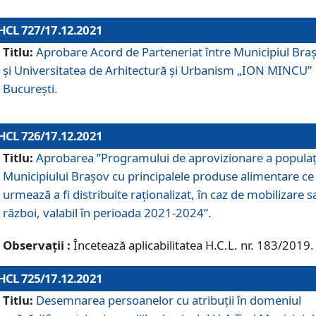
HCL 727/17.12.2021
Titlu:
Aprobare Acord de Parteneriat între Municipiul Bra
și Universitatea de Arhitectură și Urbanism „ION MINCU”
București.
HCL 726/17.12.2021
Titlu:
Aprobarea ”Programului de aprovizionare a populaț
Municipiului Braşov cu principalele produse alimentare ce
urmează a fi distribuite raționalizat, în caz de mobilizare s
război, valabil în perioada 2021-2024”.
Observații :
Încetează aplicabilitatea H.C.L. nr. 183/2019.
HCL 725/17.12.2021
Titlu:
Desemnarea persoanelor cu atribuții în domeniul