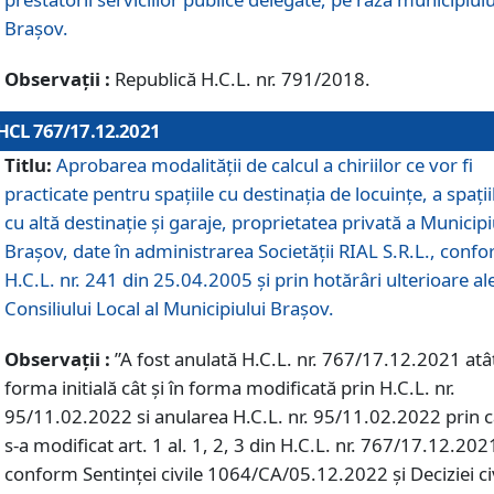
Braşov.
Observații :
Republică H.C.L. nr. 791/2018.
HCL 767/17.12.2021
Titlu:
Aprobarea modalității de calcul a chiriilor ce vor fi
practicate pentru spaţiile cu destinaţia de locuinţe, a spaţii
cu altă destinaţie şi garaje, proprietatea privată a Municipi
Braşov, date în administrarea Societăţii RIAL S.R.L., conf
H.C.L. nr. 241 din 25.04.2005 și prin hotărâri ulterioare al
Consiliului Local al Municipiului Braşov.
Observații :
”A fost anulată H.C.L. nr. 767/17.12.2021 atât
forma initială cât și în forma modificată prin H.C.L. nr.
95/11.02.2022 si anularea H.C.L. nr. 95/11.02.2022 prin 
s-a modificat art. 1 al. 1, 2, 3 din H.C.L. nr. 767/17.12.202
conform Sentinței civile 1064/CA/05.12.2022 și Deciziei ci