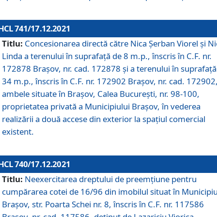
HCL 741/17.12.2021
Titlu:
Concesionarea directă către Nica Șerban Viorel și Ni
Linda a terenului în suprafață de 8 m.p., înscris în C.F. nr.
172878 Brașov, nr. cad. 172878 și a terenului în suprafață
34 m.p., înscris în C.F. nr. 172902 Brașov, nr. cad. 172902
ambele situate în Brașov, Calea București, nr. 98-100,
proprietatea privată a Municipiului Brașov, în vederea
realizării a două accese din exterior la spațiul comercial
existent.
HCL 740/17.12.2021
Titlu:
Neexercitarea dreptului de preemţiune pentru
cumpărarea cotei de 16/96 din imobilul situat în Municipiu
Braşov, str. Poarta Schei nr. 8, înscris în C.F. nr. 117586
Brașov, nr. cad. 117586, deținut de Lazariciu Viorica,