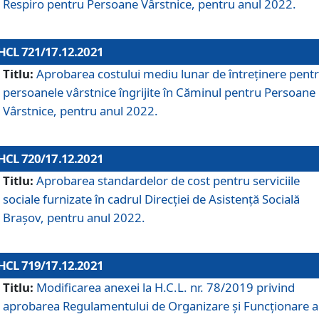
Respiro pentru Persoane Vârstnice, pentru anul 2022.
HCL 721/17.12.2021
Titlu:
Aprobarea costului mediu lunar de întreţinere pent
persoanele vârstnice îngrijite în Căminul pentru Persoane
Vârstnice, pentru anul 2022.
HCL 720/17.12.2021
Titlu:
Aprobarea standardelor de cost pentru serviciile
sociale furnizate în cadrul Direcției de Asistență Socială
Brașov, pentru anul 2022.
HCL 719/17.12.2021
Titlu:
Modificarea anexei la H.C.L. nr. 78/2019 privind
aprobarea Regulamentului de Organizare și Funcționare a