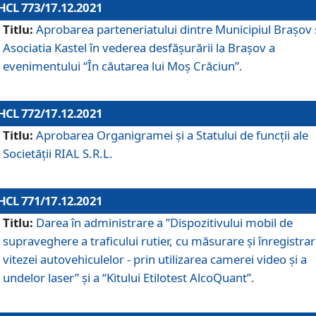
HCL 773/17.12.2021
Titlu:
Aprobarea parteneriatului dintre Municipiul Brașov 
Asociatia Kastel în vederea desfăşurării la Brașov a
evenimentului “În căutarea lui Moș Crăciun”.
HCL 772/17.12.2021
Titlu:
Aprobarea Organigramei şi a Statului de funcţii ale
Societăţii RIAL S.R.L.
HCL 771/17.12.2021
Titlu:
Darea în administrare a ”Dispozitivului mobil de
supraveghere a traficului rutier, cu măsurare și înregistrar
vitezei autovehiculelor - prin utilizarea camerei video și a
undelor laser” și a “Kitului Etilotest AlcoQuant”.