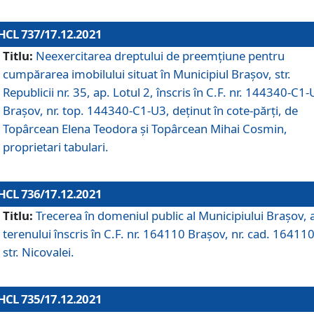
HCL 737/17.12.2021
Titlu:
Neexercitarea dreptului de preemţiune pentru
cumpărarea imobilului situat în Municipiul Braşov, str.
Republicii nr. 35, ap. Lotul 2, înscris în C.F. nr. 144340-C1
Brașov, nr. top. 144340-C1-U3, deținut în cote-părți, de
Topârcean Elena Teodora și Topârcean Mihai Cosmin,
proprietari tabulari.
HCL 736/17.12.2021
Titlu:
Trecerea în domeniul public al Municipiului Braşov, 
terenului înscris în C.F. nr. 164110 Brașov, nr. cad. 164110
str. Nicovalei.
HCL 735/17.12.2021