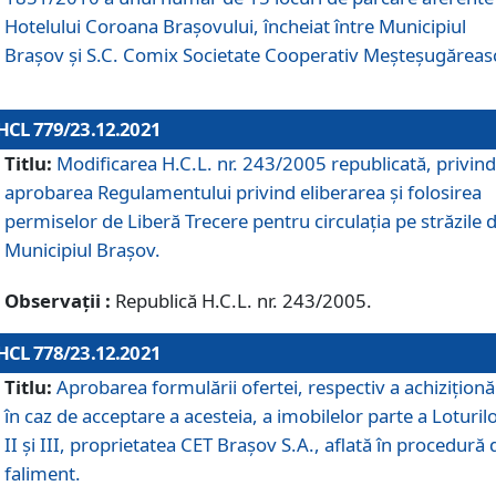
Hotelului Coroana Brașovului, încheiat între Municipiul
Braşov şi S.C. Comix Societate Cooperativ Meșteșugăreas
HCL 779/23.12.2021
Titlu:
Modificarea H.C.L. nr. 243/2005 republicată, privind
aprobarea Regulamentului privind eliberarea şi folosirea
permiselor de Liberă Trecere pentru circulația pe străzile 
Municipiul Braşov.
Observații :
Republică H.C.L. nr. 243/2005.
HCL 778/23.12.2021
Titlu:
Aprobarea formulării ofertei, respectiv a achiziționăr
în caz de acceptare a acesteia, a imobilelor parte a Loturilo
II și III, proprietatea CET Brașov S.A., aflată în procedură 
faliment.