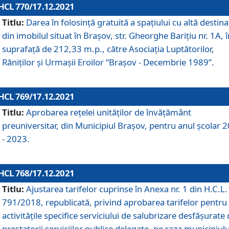
HCL 770/17.12.2021
Titlu:
Darea în folosinţă gratuită a spaţiului cu altă destina
din imobilul situat în Braşov, str. Gheorghe Bariţiu nr. 1A, î
suprafaţă de 212,33 m.p., către Asociaţia Luptătorilor,
Răniţilor şi Urmaşii Eroilor “Braşov - Decembrie 1989”.
HCL 769/17.12.2021
Titlu:
Aprobarea reţelei unităţilor de învăţământ
preuniversitar, din Municipiul Braşov, pentru anul şcolar 
- 2023.
HCL 768/17.12.2021
Titlu:
Ajustarea tarifelor cuprinse în Anexa nr. 1 din H.C.L. 
791/2018, republicată, privind aprobarea tarifelor pentru
activităţile specifice serviciului de salubrizare desfăşurate
prestatorii serviciilor publice delegate, pe raza municipiulu