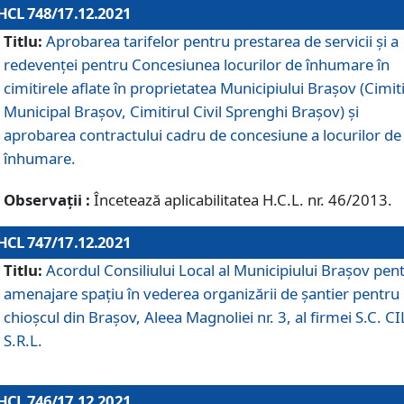
HCL 748/17.12.2021
Titlu:
Aprobarea tarifelor pentru prestarea de servicii şi a
redevenţei pentru Concesiunea locurilor de înhumare în
cimitirele aflate în proprietatea Municipiului Braşov (Cimit
Municipal Braşov, Cimitirul Civil Sprenghi Braşov) şi
aprobarea contractului cadru de concesiune a locurilor de
înhumare.
Observații :
Încetează aplicabilitatea H.C.L. nr. 46/2013.
HCL 747/17.12.2021
Titlu:
Acordul Consiliului Local al Municipiului Braşov pen
amenajare spațiu în vederea organizării de șantier pentru
chioșcul din Brașov, Aleea Magnoliei nr. 3, al firmei S.C. C
S.R.L.
HCL 746/17.12.2021