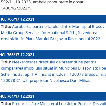
592/11.10.2023, ambele pronunțate în dosar
1430/62/2022 ”.
HCL 766/17.12.2021
Titlu:
Aprobarea parteneriatului dintre Municipiul Brașov 
Media Group Services International S.R.L., în vederea
organizării în Piața Sfatului Brașov, a Revelionului 2022.
HCL 765/17.12.2021
Titlu:
Neexercitarea dreptului de preemţiune pentru
cumpărarea imobilului situat în Municipiul Braşov, str. Poa
Schei, nr. 35, ap. 1 A, înscris în C.F. nr. 120078 Brașov, nr. 
120078-C1-U2, proprietar Nicolaescu Dani Mihai.
HCL 764/17.12.2021
Titlu:
Predarea către Ministerul Lucrărilor Publice, Dezvolt