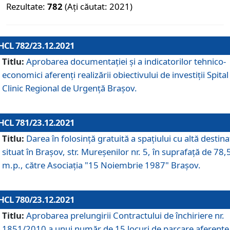
Rezultate:
782
(Ați căutat: 2021)
HCL 782/23.12.2021
Titlu:
Aprobarea documentației și a indicatorilor tehnico-
economici aferenți realizării obiectivului de investiții Spital
Clinic Regional de Urgență Brașov.
HCL 781/23.12.2021
Titlu:
Darea în folosinţă gratuită a spaţiului cu altă destina
situat în Braşov, str. Mureşenilor nr. 5, în suprafaţă de 78,
m.p., către Asociaţia "15 Noiembrie 1987" Braşov.
HCL 780/23.12.2021
Titlu:
Aprobarea prelungirii Contractului de închiriere nr.
1851/2010 a unui număr de 15 locuri de parcare aferente