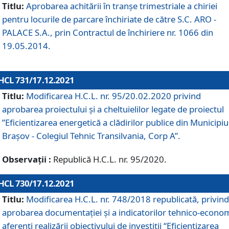
Titlu:
Aprobarea achitării în tranșe trimestriale a chiriei
pentru locurile de parcare închiriate de către S.C. ARO -
PALACE S.A., prin Contractul de închiriere nr. 1066 din
19.05.2014.
HCL 731/17.12.2021
Titlu:
Modificarea H.C.L. nr. 95/20.02.2020 privind
aprobarea proiectului și a cheltuielilor legate de proiectul
”Eficientizarea energetică a clădirilor publice din Municipiu
Brașov - Colegiul Tehnic Transilvania, Corp A”.
Observații :
Republică H.C.L. nr. 95/2020.
HCL 730/17.12.2021
Titlu:
Modificarea H.C.L. nr. 748/2018 republicată, privind
aprobarea documentației și a indicatorilor tehnico-econom
aferenți realizării obiectivului de investiții “Eficientizarea