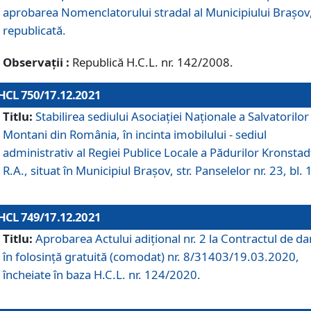
aprobarea Nomenclatorului stradal al Municipiului Braşov
republicată.
Observații :
Republică H.C.L. nr. 142/2008.
HCL 750/17.12.2021
Titlu:
Stabilirea sediului Asociației Naționale a Salvatorilor
Montani din România, în incinta imobilului - sediul
administrativ al Regiei Publice Locale a Pădurilor Kronstad
R.A., situat în Municipiul Braşov, str. Panselelor nr. 23, bl. 
HCL 749/17.12.2021
Titlu:
Aprobarea Actului adițional nr. 2 la Contractul de da
în folosință gratuită (comodat) nr. 8/31403/19.03.2020,
încheiate în baza H.C.L. nr. 124/2020.