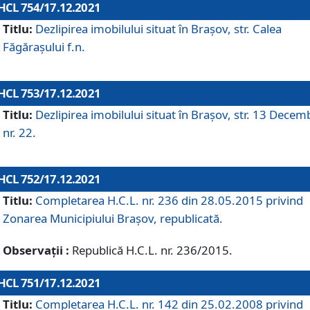
HCL 754/17.12.2021
Titlu:
Dezlipirea imobilului situat în Brașov, str. Calea
Făgărașului f.n.
HCL 753/17.12.2021
Titlu:
Dezlipirea imobilului situat în Brașov, str. 13 Decem
nr. 22.
HCL 752/17.12.2021
Titlu:
Completarea H.C.L. nr. 236 din 28.05.2015 privind
Zonarea Municipiului Braşov, republicată.
Observații :
Republică H.C.L. nr. 236/2015.
HCL 751/17.12.2021
Titlu:
Completarea H.C.L. nr. 142 din 25.02.2008 privind