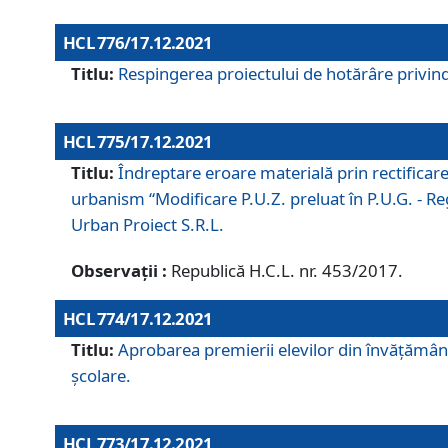
HCL 776/17.12.2021
Titlu:
Respingerea proiectului de hotărâre privind
HCL 775/17.12.2021
Titlu:
Îndreptare eroare materială prin rectificar
urbanism “Modificare P.U.Z. preluat în P.U.G. - Re
Urban Proiect S.R.L.
Observații :
Republică H.C.L. nr. 453/2017.
HCL 774/17.12.2021
Titlu:
Aprobarea premierii elevilor din învățământ
școlare.
HCL 773/17.12.2021