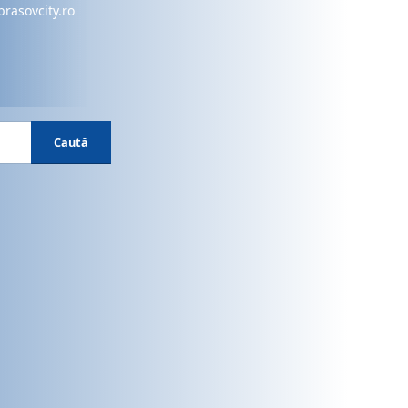
brasovcity.ro
Caută