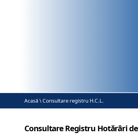
Acasă
\
Consultare registru H.C.L.
Consultare Registru Hotărâri de