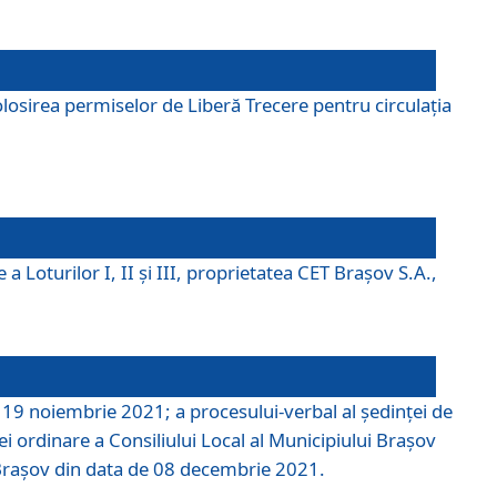
losirea permiselor de Liberă Trecere pentru circulația
a Loturilor I, II și III, proprietatea CET Brașov S.A.,
e 19 noiembrie 2021; a procesului-verbal al şedinţei de
i ordinare a Consiliului Local al Municipiului Braşov
i Braşov din data de 08 decembrie 2021.