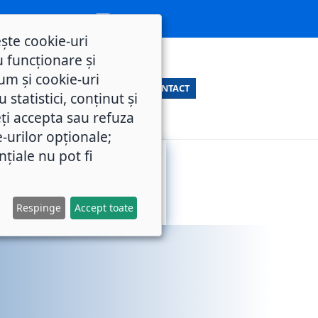
ește cookie-uri
 funcționare și
um și cookie-uri
CONTACT
statistici, conținut și
ți accepta sau refuza
e-urilor opționale;
nțiale nu pot fi
SERVICII
M.O.L.
PUBLICE
Respinge
Accept toate