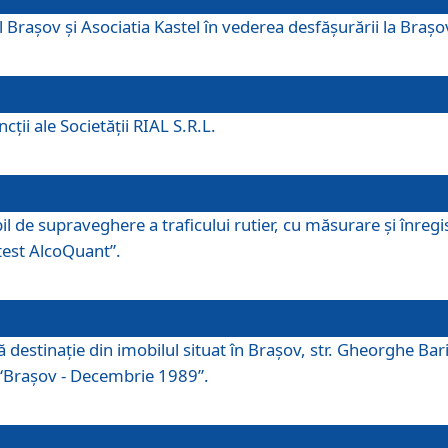
 Brașov și Asociatia Kastel în vederea desfăşurării la Braș
ţii ale Societăţii RIAL S.R.L.
 de supraveghere a traficului rutier, cu măsurare și înregist
otest AlcoQuant”.
tă destinaţie din imobilul situat în Braşov, str. Gheorghe Bar
or “Braşov - Decembrie 1989”.