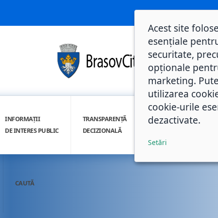
Acest site folos
esențiale pentru
securitate, prec
opționale pentru 
marketing. Pute
utilizarea cooki
cookie-urile ese
dezactivate.
INFORMAȚII
TRANSPARENȚĂ
INTEGRITATE
DE INTERES PUBLIC
DECIZIONALĂ
INSTITUȚIONALĂ
Setări
CAUTĂ