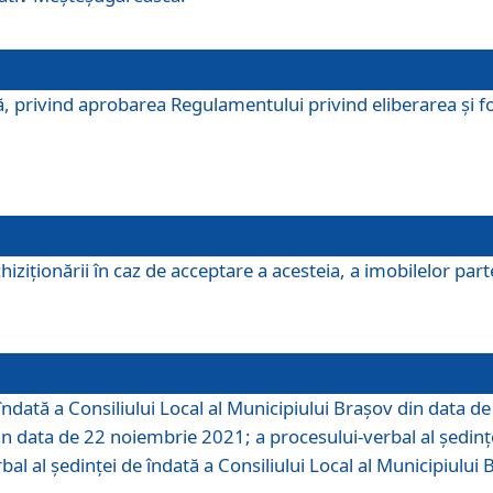
, privind aprobarea Regulamentului privind eliberarea şi fo
iziționării în caz de acceptare a acesteia, a imobilelor parte 
îndată a Consiliului Local al Municipiului Braşov din data d
din data de 22 noiembrie 2021; a procesului-verbal al şedinţe
bal al şedinţei de îndată a Consiliului Local al Municipiulu