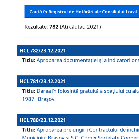
Caută în Registrul de Hotărâri ale Consiliului Local
Rezultate:
782
(Ați căutat: 2021)
HCL 782/23.12.2021
Titlu:
Aprobarea documentației și a indicatorilor t
HCL 781/23.12.2021
Titlu:
Darea în folosinţă gratuită a spaţiului cu al
1987" Braşov.
HCL 780/23.12.2021
Titlu:
Aprobarea prelungirii Contractului de închi
Municipiul Braşov şi S.C. Comix Societate Coope