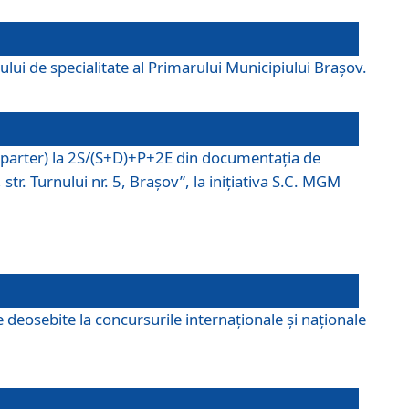
lui de specialitate al Primarului Municipiului Braşov.
P (parter) la 2S/(S+D)+P+2E din documentaţia de
tr. Turnului nr. 5, Braşov”, la iniţiativa S.C. MGM
 deosebite la concursurile internaționale și naționale