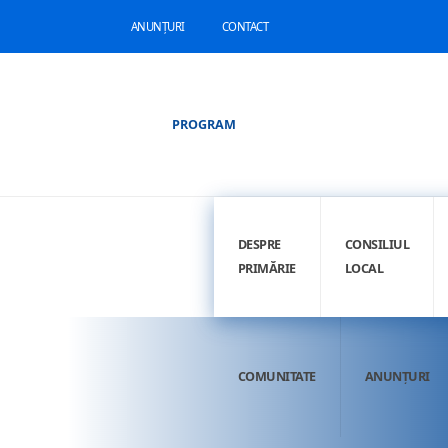
ANUNȚURI
CONTACT
PROGRAM
DESPRE
CONSILIUL
PRIMĂRIE
LOCAL
COMUNITATE
ANUNȚURI