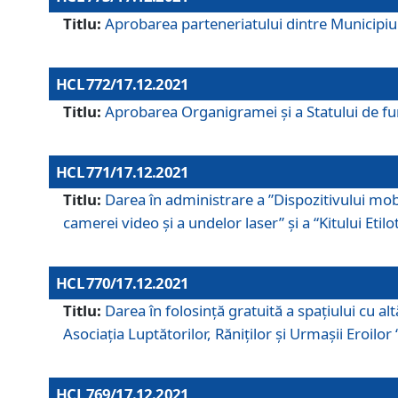
Titlu:
Aprobarea parteneriatului dintre Municipiul
HCL 772/17.12.2021
Titlu:
Aprobarea Organigramei şi a Statului de func
HCL 771/17.12.2021
Titlu:
Darea în administrare a ”Dispozitivului mobil
camerei video și a undelor laser” și a “Kitului Etil
HCL 770/17.12.2021
Titlu:
Darea în folosinţă gratuită a spaţiului cu al
Asociaţia Luptătorilor, Răniţilor şi Urmaşii Eroil
HCL 769/17.12.2021