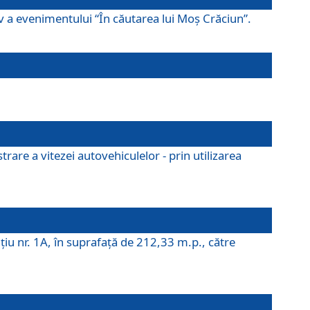
ov a evenimentului “În căutarea lui Moș Crăciun”.
rare a vitezei autovehiculelor - prin utilizarea
iţiu nr. 1A, în suprafaţă de 212,33 m.p., către