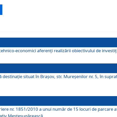
ehnico-economici aferenți realizării obiectivului de investiț
tă destinaţie situat în Braşov, str. Mureşenilor nr. 5, în su
riere nr. 1851/2010 a unui număr de 15 locuri de parcare a
rativ Meșteșugărească.