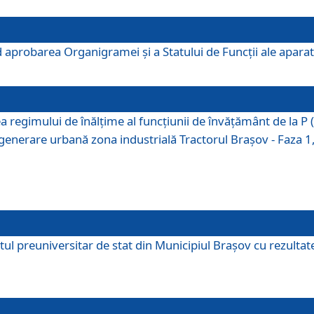
 aprobarea Organigramei şi a Statului de Funcţii ale aparatu
ea regimului de înălţime al funcţiunii de învăţământ de la 
generare urbană zona industrială Tractorul Braşov - Faza 1, s
ul preuniversitar de stat din Municipiul Brașov cu rezultate