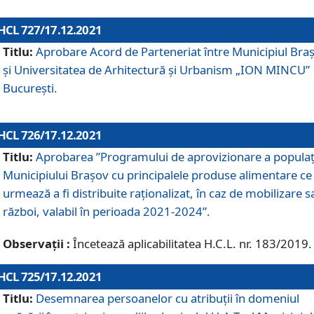
HCL 727/17.12.2021
Titlu:
Aprobare Acord de Parteneriat între Municipiul Bra
și Universitatea de Arhitectură și Urbanism „ION MINCU”
București.
HCL 726/17.12.2021
Titlu:
Aprobarea ”Programului de aprovizionare a populaț
Municipiului Braşov cu principalele produse alimentare ce
urmează a fi distribuite raționalizat, în caz de mobilizare s
război, valabil în perioada 2021-2024”.
Observații :
Încetează aplicabilitatea H.C.L. nr. 183/2019.
HCL 725/17.12.2021
Titlu:
Desemnarea persoanelor cu atribuții în domeniul