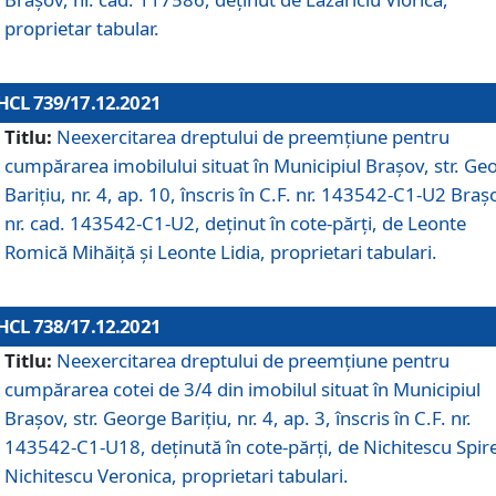
proprietar tabular.
HCL 739/17.12.2021
Titlu:
Neexercitarea dreptului de preemţiune pentru
cumpărarea imobilului situat în Municipiul Braşov, str. Ge
Barițiu, nr. 4, ap. 10, înscris în C.F. nr. 143542-C1-U2 Braș
nr. cad. 143542-C1-U2, deținut în cote-părți, de Leonte
Romică Mihăiță și Leonte Lidia, proprietari tabulari.
HCL 738/17.12.2021
Titlu:
Neexercitarea dreptului de preemţiune pentru
cumpărarea cotei de 3/4 din imobilul situat în Municipiul
Braşov, str. George Barițiu, nr. 4, ap. 3, înscris în C.F. nr.
143542-C1-U18, deținută în cote-părți, de Nichitescu Spire
Nichitescu Veronica, proprietari tabulari.