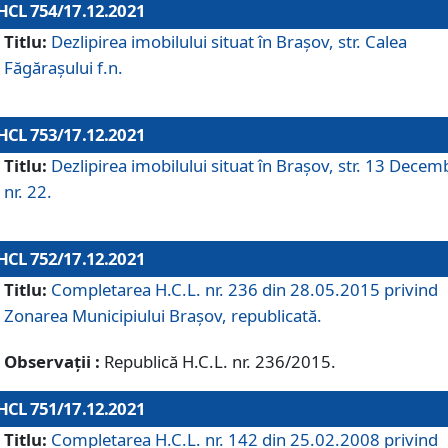
HCL 754/17.12.2021
Titlu:
Dezlipirea imobilului situat în Brașov, str. Calea
Făgărașului f.n.
HCL 753/17.12.2021
Titlu:
Dezlipirea imobilului situat în Brașov, str. 13 Decem
nr. 22.
HCL 752/17.12.2021
Titlu:
Completarea H.C.L. nr. 236 din 28.05.2015 privind
Zonarea Municipiului Braşov, republicată.
Observații :
Republică H.C.L. nr. 236/2015.
HCL 751/17.12.2021
Titlu:
Completarea H.C.L. nr. 142 din 25.02.2008 privind