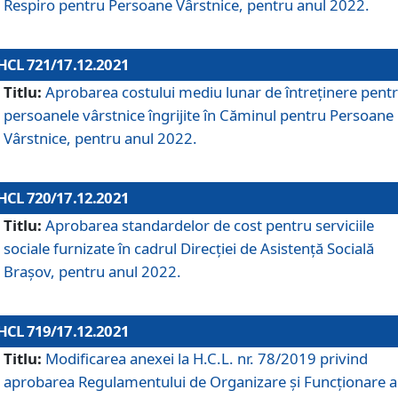
Respiro pentru Persoane Vârstnice, pentru anul 2022.
HCL 721/17.12.2021
Titlu:
Aprobarea costului mediu lunar de întreţinere pent
persoanele vârstnice îngrijite în Căminul pentru Persoane
Vârstnice, pentru anul 2022.
HCL 720/17.12.2021
Titlu:
Aprobarea standardelor de cost pentru serviciile
sociale furnizate în cadrul Direcției de Asistență Socială
Brașov, pentru anul 2022.
HCL 719/17.12.2021
Titlu:
Modificarea anexei la H.C.L. nr. 78/2019 privind
aprobarea Regulamentului de Organizare și Funcționare a