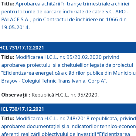
Titlu:
Aprobarea achitării în tranșe trimestriale a chiriei
pentru locurile de parcare închiriate de către S.C. ARO -
PALACE S.A., prin Contractul de închiriere nr. 1066 din
19.05.2014.
HCL 731/17.12.2021
Titlu:
Modificarea H.C.L. nr. 95/20.02.2020 privind
aprobarea proiectului și a cheltuielilor legate de proiectul
”Eficientizarea energetică a clădirilor publice din Municipiu
Brașov - Colegiul Tehnic Transilvania, Corp A”.
Observații :
Republică H.C.L. nr. 95/2020.
HCL 730/17.12.2021
Titlu:
Modificarea H.C.L. nr. 748/2018 republicată, privind
aprobarea documentației și a indicatorilor tehnico-econom
aferenți realizării obiectivului de investiții “Eficientizarea