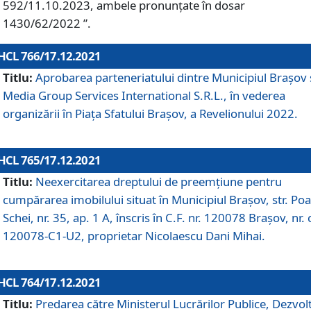
592/11.10.2023, ambele pronunțate în dosar
1430/62/2022 ”.
HCL 766/17.12.2021
Titlu:
Aprobarea parteneriatului dintre Municipiul Brașov 
Media Group Services International S.R.L., în vederea
organizării în Piața Sfatului Brașov, a Revelionului 2022.
HCL 765/17.12.2021
Titlu:
Neexercitarea dreptului de preemţiune pentru
cumpărarea imobilului situat în Municipiul Braşov, str. Poa
Schei, nr. 35, ap. 1 A, înscris în C.F. nr. 120078 Brașov, nr. 
120078-C1-U2, proprietar Nicolaescu Dani Mihai.
HCL 764/17.12.2021
Titlu:
Predarea către Ministerul Lucrărilor Publice, Dezvolt