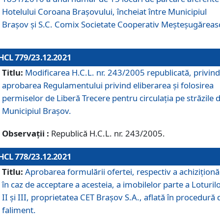
Hotelului Coroana Brașovului, încheiat între Municipiul
Braşov şi S.C. Comix Societate Cooperativ Meșteșugăreas
HCL 779/23.12.2021
Titlu:
Modificarea H.C.L. nr. 243/2005 republicată, privind
aprobarea Regulamentului privind eliberarea şi folosirea
permiselor de Liberă Trecere pentru circulația pe străzile 
Municipiul Braşov.
Observații :
Republică H.C.L. nr. 243/2005.
HCL 778/23.12.2021
Titlu:
Aprobarea formulării ofertei, respectiv a achiziționăr
în caz de acceptare a acesteia, a imobilelor parte a Loturilo
II și III, proprietatea CET Brașov S.A., aflată în procedură 
faliment.