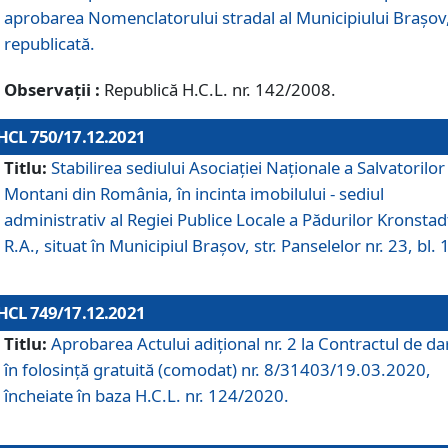
aprobarea Nomenclatorului stradal al Municipiului Braşov
republicată.
Observații :
Republică H.C.L. nr. 142/2008.
HCL 750/17.12.2021
Titlu:
Stabilirea sediului Asociației Naționale a Salvatorilor
Montani din România, în incinta imobilului - sediul
administrativ al Regiei Publice Locale a Pădurilor Kronstad
R.A., situat în Municipiul Braşov, str. Panselelor nr. 23, bl. 
HCL 749/17.12.2021
Titlu:
Aprobarea Actului adițional nr. 2 la Contractul de da
în folosință gratuită (comodat) nr. 8/31403/19.03.2020,
încheiate în baza H.C.L. nr. 124/2020.