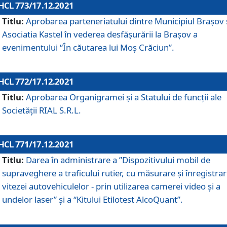
HCL 773/17.12.2021
Titlu:
Aprobarea parteneriatului dintre Municipiul Brașov 
Asociatia Kastel în vederea desfăşurării la Brașov a
evenimentului “În căutarea lui Moș Crăciun”.
HCL 772/17.12.2021
Titlu:
Aprobarea Organigramei şi a Statului de funcţii ale
Societăţii RIAL S.R.L.
HCL 771/17.12.2021
Titlu:
Darea în administrare a ”Dispozitivului mobil de
supraveghere a traficului rutier, cu măsurare și înregistrar
vitezei autovehiculelor - prin utilizarea camerei video și a
undelor laser” și a “Kitului Etilotest AlcoQuant”.