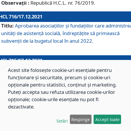
Observații :
Republică H.C.L. nr. 76/2019.
HCL 716/17.12.2021
Titlu:
Aprobarea asociaţiilor şi fundaţiilor care administre
unităţi de asistenţă socială, îndreptăţite să primească
subvenţii de la bugetul local în anul 2022.
HCL 715/17.12.2021
Titlu:
Aprobarea Planului de acţiuni sau lucrări de interes
Acest site folosește cookie-uri esențiale pentru
local pentru anul 2022.
funcționare și securitate, precum și cookie-uri
opționale pentru statistici, conținut și marketing.
Puteți accepta sau refuza utilizarea cookie-urilor
HCL 714/17.12.2021
opționale; cookie-urile esențiale nu pot fi
Titlu:
Modificarea Anexei la H.C.L. nr. 709/2020 privind
dezactivate.
aprobarea Regulamentului de Organizare şi Funcţionare a
Respinge
Accept toate
Direcţiei de Asistenţă Socială Braşov.
Setări