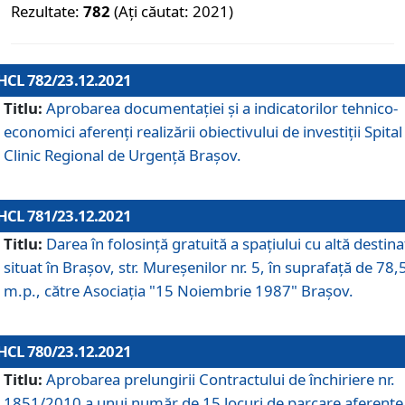
Rezultate:
782
(Ați căutat: 2021)
HCL 782/23.12.2021
Titlu:
Aprobarea documentației și a indicatorilor tehnico-
economici aferenți realizării obiectivului de investiții Spital
Clinic Regional de Urgență Brașov.
HCL 781/23.12.2021
Titlu:
Darea în folosinţă gratuită a spaţiului cu altă destina
situat în Braşov, str. Mureşenilor nr. 5, în suprafaţă de 78,
m.p., către Asociaţia "15 Noiembrie 1987" Braşov.
HCL 780/23.12.2021
Titlu:
Aprobarea prelungirii Contractului de închiriere nr.
1851/2010 a unui număr de 15 locuri de parcare aferente