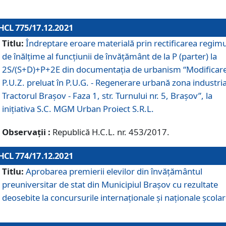
HCL 775/17.12.2021
Titlu:
Îndreptare eroare materială prin rectificarea regimu
de înălţime al funcţiunii de învăţământ de la P (parter) la
2S/(S+D)+P+2E din documentaţia de urbanism “Modificar
P.U.Z. preluat în P.U.G. - Regenerare urbană zona industria
Tractorul Braşov - Faza 1, str. Turnului nr. 5, Braşov”, la
iniţiativa S.C. MGM Urban Proiect S.R.L.
Observații :
Republică H.C.L. nr. 453/2017.
HCL 774/17.12.2021
Titlu:
Aprobarea premierii elevilor din învățământul
preuniversitar de stat din Municipiul Brașov cu rezultate
deosebite la concursurile internaționale și naționale școlar