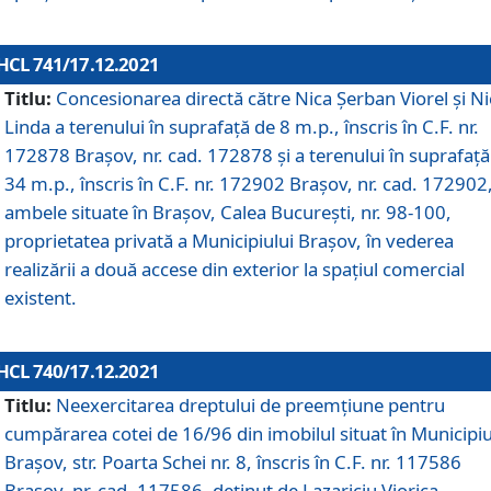
HCL 741/17.12.2021
Titlu:
Concesionarea directă către Nica Șerban Viorel și Ni
Linda a terenului în suprafață de 8 m.p., înscris în C.F. nr.
172878 Brașov, nr. cad. 172878 și a terenului în suprafață
34 m.p., înscris în C.F. nr. 172902 Brașov, nr. cad. 172902
ambele situate în Brașov, Calea București, nr. 98-100,
proprietatea privată a Municipiului Brașov, în vederea
realizării a două accese din exterior la spațiul comercial
existent.
HCL 740/17.12.2021
Titlu:
Neexercitarea dreptului de preemţiune pentru
cumpărarea cotei de 16/96 din imobilul situat în Municipiu
Braşov, str. Poarta Schei nr. 8, înscris în C.F. nr. 117586
Brașov, nr. cad. 117586, deținut de Lazariciu Viorica,