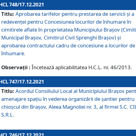
HCL 748/17.12.2021
Titlu:
Aprobarea tarifelor pentru prestarea de servicii şi a
redevenţei pentru Concesiunea locurilor de înhumare în
cimitirele aflate în proprietatea Municipiului Braşov (Cimit
Municipal Braşov, Cimitirul Civil Sprenghi Braşov) şi
aprobarea contractului cadru de concesiune a locurilor de
înhumare.
Observații :
Încetează aplicabilitatea H.C.L. nr. 46/2013.
HCL 747/17.12.2021
Titlu:
Acordul Consiliului Local al Municipiului Braşov pen
amenajare spațiu în vederea organizării de șantier pentru
chioșcul din Brașov, Aleea Magnoliei nr. 3, al firmei S.C. C
S.R.L.
HCL 746/17.12.2021