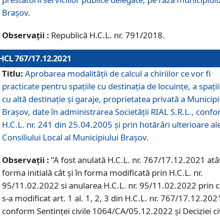
Braşov.
Observații :
Republică H.C.L. nr. 791/2018.
HCL 767/17.12.2021
Titlu:
Aprobarea modalității de calcul a chiriilor ce vor fi
practicate pentru spaţiile cu destinaţia de locuinţe, a spaţii
cu altă destinaţie şi garaje, proprietatea privată a Municipi
Braşov, date în administrarea Societăţii RIAL S.R.L., conf
H.C.L. nr. 241 din 25.04.2005 și prin hotărâri ulterioare al
Consiliului Local al Municipiului Braşov.
Observații :
”A fost anulată H.C.L. nr. 767/17.12.2021 atât
forma initială cât și în forma modificată prin H.C.L. nr.
95/11.02.2022 si anularea H.C.L. nr. 95/11.02.2022 prin 
s-a modificat art. 1 al. 1, 2, 3 din H.C.L. nr. 767/17.12.202
conform Sentinței civile 1064/CA/05.12.2022 și Deciziei ci