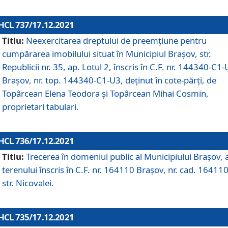
HCL 737/17.12.2021
Titlu:
Neexercitarea dreptului de preemţiune pentru
cumpărarea imobilului situat în Municipiul Braşov, str.
Republicii nr. 35, ap. Lotul 2, înscris în C.F. nr. 144340-C1
Brașov, nr. top. 144340-C1-U3, deținut în cote-părți, de
Topârcean Elena Teodora și Topârcean Mihai Cosmin,
proprietari tabulari.
HCL 736/17.12.2021
Titlu:
Trecerea în domeniul public al Municipiului Braşov, 
terenului înscris în C.F. nr. 164110 Brașov, nr. cad. 164110
str. Nicovalei.
HCL 735/17.12.2021