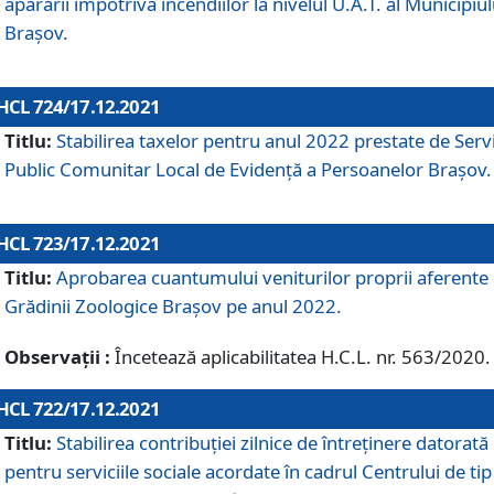
apărării împotriva incendiilor la nivelul U.A.T. al Municipiul
Brașov.
HCL 724/17.12.2021
Titlu:
Stabilirea taxelor pentru anul 2022 prestate de Servi
Public Comunitar Local de Evidență a Persoanelor Braşov.
HCL 723/17.12.2021
Titlu:
Aprobarea cuantumului veniturilor proprii aferente
Grădinii Zoologice Braşov pe anul 2022.
Observații :
Încetează aplicabilitatea H.C.L. nr. 563/2020.
HCL 722/17.12.2021
Titlu:
Stabilirea contribuţiei zilnice de întreținere datorată
pentru serviciile sociale acordate în cadrul Centrului de tip