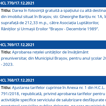
HCL 770/17.12.2021
Titlu:
Darea în folosinţă gratuită a spaţiului cu altă destina
din imobilul situat în Braşov, str. Gheorghe Bariţiu nr. 1A, î
suprafaţă de 212,33 m.p., către Asociaţia Luptătorilor,
Răniţilor şi Urmaşii Eroilor “Braşov - Decembrie 1989”.
HCL 769/17.12.2021
Titlu:
Aprobarea reţelei unităţilor de învăţământ
preuniversitar, din Municipiul Braşov, pentru anul şcolar 
- 2023.
HCL 768/17.12.2021
Titlu:
Ajustarea tarifelor cuprinse în Anexa nr. 1 din H.C.L. 
791/2018, republicată, privind aprobarea tarifelor pentru
activităţile specifice serviciului de salubrizare desfăşurate
prestatorii serviciilor publice delegate, pe raza municipiulu