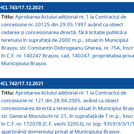
HCL 743/17.12.2021
Titlu:
Aprobarea Actului adiţional nr. 1 la Contractul de
concesiune nr. 20125 din 29.05.1997 având ca obiect
cedarea și concesionarea directă, fără licitație publică a
terenului în suprafață de 2000 m.p., situat în Municipiul
Brașov, str. Constantin Dobrogeanu Gherea, nr. 75A, înscr
în C.F. nr. 140247 Brașov, cad. 140247, proprietatea priva
Municipiului Brașov.
HCL 742/17.12.2021
Titlu:
Aprobarea Actului adiţional nr. 1 la Contractul de
concesiune nr. 121 din 28.04.2005, având ca obiect
concesionarea directă a terenului situat în Municipiul Braș
str. General Mociulschi nr. 21, în suprafață de 7 m.p., înscr
în C.F. nr. 172078 (C.F. vechi 32053), nr. top. 9359/3/3/1/
aparținând domeniului privat al Municipiului Brașov.