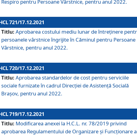
Respiro pentru Persoane Vârstnice, pentru anul 2022.
HCL 721/17.12.2021
Titlu:
Aprobarea costului mediu lunar de întreţinere pent
persoanele vârstnice îngrijite în Căminul pentru Persoane
Vârstnice, pentru anul 2022.
HCL 720/17.12.2021
Titlu:
Aprobarea standardelor de cost pentru serviciile
sociale furnizate în cadrul Direcției de Asistență Socială
Brașov, pentru anul 2022.
HCL 719/17.12.2021
Titlu:
Modificarea anexei la H.C.L. nr. 78/2019 privind
aprobarea Regulamentului de Organizare și Funcționare a