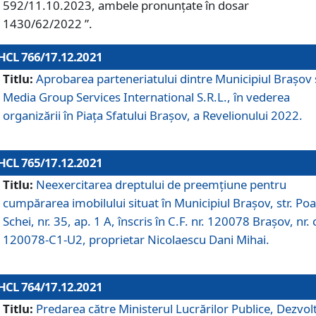
592/11.10.2023, ambele pronunțate în dosar
1430/62/2022 ”.
HCL 766/17.12.2021
Titlu:
Aprobarea parteneriatului dintre Municipiul Brașov 
Media Group Services International S.R.L., în vederea
organizării în Piața Sfatului Brașov, a Revelionului 2022.
HCL 765/17.12.2021
Titlu:
Neexercitarea dreptului de preemţiune pentru
cumpărarea imobilului situat în Municipiul Braşov, str. Poa
Schei, nr. 35, ap. 1 A, înscris în C.F. nr. 120078 Brașov, nr. 
120078-C1-U2, proprietar Nicolaescu Dani Mihai.
HCL 764/17.12.2021
Titlu:
Predarea către Ministerul Lucrărilor Publice, Dezvolt