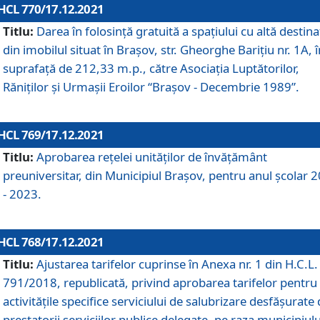
HCL 770/17.12.2021
Titlu:
Darea în folosinţă gratuită a spaţiului cu altă destina
din imobilul situat în Braşov, str. Gheorghe Bariţiu nr. 1A, î
suprafaţă de 212,33 m.p., către Asociaţia Luptătorilor,
Răniţilor şi Urmaşii Eroilor “Braşov - Decembrie 1989”.
HCL 769/17.12.2021
Titlu:
Aprobarea reţelei unităţilor de învăţământ
preuniversitar, din Municipiul Braşov, pentru anul şcolar 
- 2023.
HCL 768/17.12.2021
Titlu:
Ajustarea tarifelor cuprinse în Anexa nr. 1 din H.C.L. 
791/2018, republicată, privind aprobarea tarifelor pentru
activităţile specifice serviciului de salubrizare desfăşurate
prestatorii serviciilor publice delegate, pe raza municipiulu