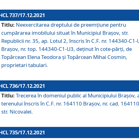
HCL 737/17.12.2021
Titlu:
Neexercitarea dreptului de preemţiune pentru
cumpărarea imobilului situat în Municipiul Braşov, str.
Republicii nr. 35, ap. Lotul 2, înscris în C.F. nr. 144340-C1
Brașov, nr. top. 144340-C1-U3, deținut în cote-părți, de
Topârcean Elena Teodora și Topârcean Mihai Cosmin,
proprietari tabulari.
HCL 736/17.12.2021
Titlu:
Trecerea în domeniul public al Municipiului Braşov, 
terenului înscris în C.F. nr. 164110 Brașov, nr. cad. 164110
str. Nicovalei.
HCL 735/17.12.2021