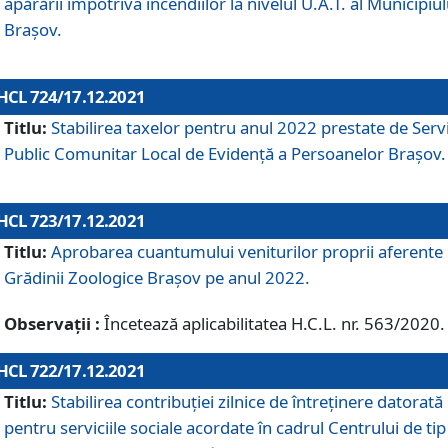
apărării împotriva incendiilor la nivelul U.A.T. al Municipiul
Brașov.
HCL 724/17.12.2021
Titlu:
Stabilirea taxelor pentru anul 2022 prestate de Servi
Public Comunitar Local de Evidență a Persoanelor Braşov.
HCL 723/17.12.2021
Titlu:
Aprobarea cuantumului veniturilor proprii aferente
Grădinii Zoologice Braşov pe anul 2022.
Observații :
Încetează aplicabilitatea H.C.L. nr. 563/2020.
HCL 722/17.12.2021
Titlu:
Stabilirea contribuţiei zilnice de întreținere datorată
pentru serviciile sociale acordate în cadrul Centrului de tip