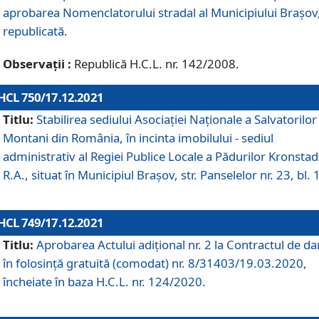
aprobarea Nomenclatorului stradal al Municipiului Braşov
republicată.
Observații :
Republică H.C.L. nr. 142/2008.
HCL 750/17.12.2021
Titlu:
Stabilirea sediului Asociației Naționale a Salvatorilor
Montani din România, în incinta imobilului - sediul
administrativ al Regiei Publice Locale a Pădurilor Kronstad
R.A., situat în Municipiul Braşov, str. Panselelor nr. 23, bl. 
HCL 749/17.12.2021
Titlu:
Aprobarea Actului adițional nr. 2 la Contractul de da
în folosință gratuită (comodat) nr. 8/31403/19.03.2020,
încheiate în baza H.C.L. nr. 124/2020.