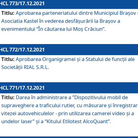
HCL 773/17.12.2021
Titlu:
Aprobarea parteneriatului dintre Municipiul Brașov 
Asociatia Kastel în vederea desfăşurării la Brașov a
evenimentului “În căutarea lui Moș Crăciun”.
HCL 772/17.12.2021
Titlu:
Aprobarea Organigramei şi a Statului de funcţii ale
Societăţii RIAL S.R.L.
HCL 771/17.12.2021
Titlu:
Darea în administrare a ”Dispozitivului mobil de
supraveghere a traficului rutier, cu măsurare și înregistrar
vitezei autovehiculelor - prin utilizarea camerei video și a
undelor laser” și a “Kitului Etilotest AlcoQuant”.