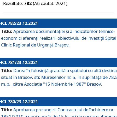
Rezultate:
782
(Ați căutat: 2021)
HCL 782/23.12.2021
Titlu:
Aprobarea documentației și a indicatorilor tehnico-
economici aferenți realizării obiectivului de investiții Spital
Clinic Regional de Urgență Brașov.
HCL 781/23.12.2021
Titlu:
Darea în folosinţă gratuită a spaţiului cu altă destina
situat în Braşov, str. Mureşenilor nr. 5, în suprafaţă de 78,
m.p., către Asociaţia "15 Noiembrie 1987" Braşov.
HCL 780/23.12.2021
Titlu:
Aprobarea prelungirii Contractului de închiriere nr.
1851/2010 a unui număr de 15 locuri de parcare aferente