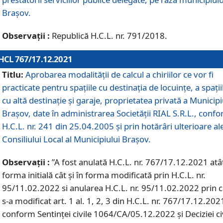
Braşov.
Observații :
Republică H.C.L. nr. 791/2018.
HCL 767/17.12.2021
Titlu:
Aprobarea modalității de calcul a chiriilor ce vor fi
practicate pentru spaţiile cu destinaţia de locuinţe, a spaţii
cu altă destinaţie şi garaje, proprietatea privată a Municipi
Braşov, date în administrarea Societăţii RIAL S.R.L., conf
H.C.L. nr. 241 din 25.04.2005 și prin hotărâri ulterioare al
Consiliului Local al Municipiului Braşov.
Observații :
”A fost anulată H.C.L. nr. 767/17.12.2021 atât
forma initială cât și în forma modificată prin H.C.L. nr.
95/11.02.2022 si anularea H.C.L. nr. 95/11.02.2022 prin 
s-a modificat art. 1 al. 1, 2, 3 din H.C.L. nr. 767/17.12.202
conform Sentinței civile 1064/CA/05.12.2022 și Deciziei ci