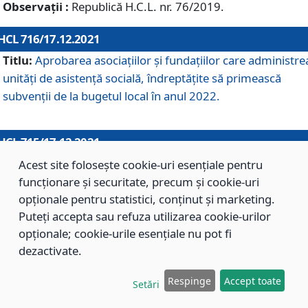
Observații :
Republică H.C.L. nr. 76/2019.
HCL 716/17.12.2021
Titlu:
Aprobarea asociaţiilor şi fundaţiilor care administre
unităţi de asistenţă socială, îndreptăţite să primească
subvenţii de la bugetul local în anul 2022.
HCL 715/17.12.2021
Titlu:
Aprobarea Planului de acţiuni sau lucrări de interes
Acest site folosește cookie-uri esențiale pentru
local pentru anul 2022.
funcționare și securitate, precum și cookie-uri
opționale pentru statistici, conținut și marketing.
Puteți accepta sau refuza utilizarea cookie-urilor
HCL 714/17.12.2021
opționale; cookie-urile esențiale nu pot fi
Titlu:
Modificarea Anexei la H.C.L. nr. 709/2020 privind
dezactivate.
aprobarea Regulamentului de Organizare şi Funcţionare a
Respinge
Accept toate
Direcţiei de Asistenţă Socială Braşov.
Setări