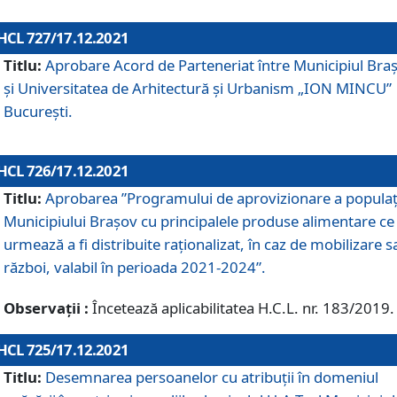
HCL 727/17.12.2021
Titlu:
Aprobare Acord de Parteneriat între Municipiul Bra
și Universitatea de Arhitectură și Urbanism „ION MINCU”
București.
HCL 726/17.12.2021
Titlu:
Aprobarea ”Programului de aprovizionare a populaț
Municipiului Braşov cu principalele produse alimentare ce
urmează a fi distribuite raționalizat, în caz de mobilizare s
război, valabil în perioada 2021-2024”.
Observații :
Încetează aplicabilitatea H.C.L. nr. 183/2019.
HCL 725/17.12.2021
Titlu:
Desemnarea persoanelor cu atribuții în domeniul