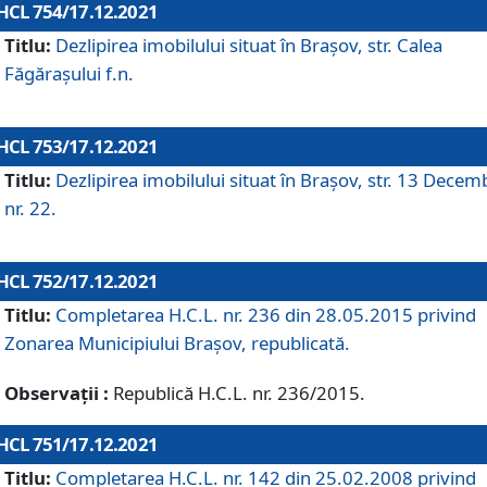
HCL 754/17.12.2021
Titlu:
Dezlipirea imobilului situat în Brașov, str. Calea
Făgărașului f.n.
HCL 753/17.12.2021
Titlu:
Dezlipirea imobilului situat în Brașov, str. 13 Decem
nr. 22.
HCL 752/17.12.2021
Titlu:
Completarea H.C.L. nr. 236 din 28.05.2015 privind
Zonarea Municipiului Braşov, republicată.
Observații :
Republică H.C.L. nr. 236/2015.
HCL 751/17.12.2021
Titlu:
Completarea H.C.L. nr. 142 din 25.02.2008 privind