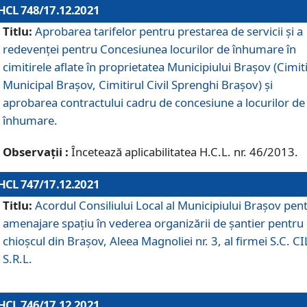
HCL 748/17.12.2021
Titlu:
Aprobarea tarifelor pentru prestarea de servicii şi a
redevenţei pentru Concesiunea locurilor de înhumare în
cimitirele aflate în proprietatea Municipiului Braşov (Cimit
Municipal Braşov, Cimitirul Civil Sprenghi Braşov) şi
aprobarea contractului cadru de concesiune a locurilor de
înhumare.
Observații :
Încetează aplicabilitatea H.C.L. nr. 46/2013.
HCL 747/17.12.2021
Titlu:
Acordul Consiliului Local al Municipiului Braşov pen
amenajare spațiu în vederea organizării de șantier pentru
chioșcul din Brașov, Aleea Magnoliei nr. 3, al firmei S.C. C
S.R.L.
HCL 746/17.12.2021