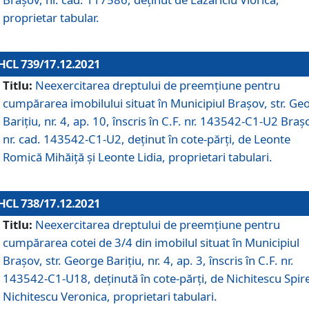
proprietar tabular.
HCL 739/17.12.2021
Titlu:
Neexercitarea dreptului de preemţiune pentru
cumpărarea imobilului situat în Municipiul Braşov, str. Ge
Barițiu, nr. 4, ap. 10, înscris în C.F. nr. 143542-C1-U2 Braș
nr. cad. 143542-C1-U2, deținut în cote-părți, de Leonte
Romică Mihăiță și Leonte Lidia, proprietari tabulari.
HCL 738/17.12.2021
Titlu:
Neexercitarea dreptului de preemţiune pentru
cumpărarea cotei de 3/4 din imobilul situat în Municipiul
Braşov, str. George Barițiu, nr. 4, ap. 3, înscris în C.F. nr.
143542-C1-U18, deținută în cote-părți, de Nichitescu Spire
Nichitescu Veronica, proprietari tabulari.