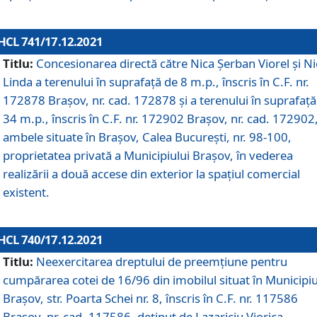
HCL 741/17.12.2021
Titlu:
Concesionarea directă către Nica Șerban Viorel și Ni
Linda a terenului în suprafață de 8 m.p., înscris în C.F. nr.
172878 Brașov, nr. cad. 172878 și a terenului în suprafață
34 m.p., înscris în C.F. nr. 172902 Brașov, nr. cad. 172902
ambele situate în Brașov, Calea București, nr. 98-100,
proprietatea privată a Municipiului Brașov, în vederea
realizării a două accese din exterior la spațiul comercial
existent.
HCL 740/17.12.2021
Titlu:
Neexercitarea dreptului de preemţiune pentru
cumpărarea cotei de 16/96 din imobilul situat în Municipiu
Braşov, str. Poarta Schei nr. 8, înscris în C.F. nr. 117586
Brașov, nr. cad. 117586, deținut de Lazariciu Viorica,