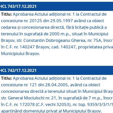
HCL 743/17.12.2021
Titlu:
Aprobarea Actului adiţional nr. 1 la Contractul de
concesiune nr. 20125 din 29.05.1997 având ca obiect
cedarea și concesionarea directă, fără licitație publică a
terenului în suprafață de 2000 m.p., situat în Municipiul
Brașov, str. Constantin Dobrogeanu Gherea, nr. 75A, înscr
în C.F. nr. 140247 Brașov, cad. 140247, proprietatea priva
Municipiului Brașov.
HCL 742/17.12.2021
Titlu:
Aprobarea Actului adiţional nr. 1 la Contractul de
concesiune nr. 121 din 28.04.2005, având ca obiect
concesionarea directă a terenului situat în Municipiul Braș
str. General Mociulschi nr. 21, în suprafață de 7 m.p., înscr
în C.F. nr. 172078 (C.F. vechi 32053), nr. top. 9359/3/3/1/
aparținând domeniului privat al Municipiului Brașov.