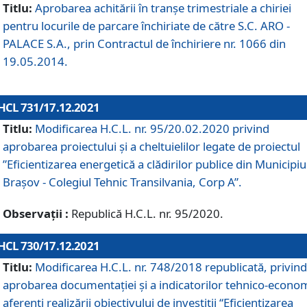
Titlu:
Aprobarea achitării în tranșe trimestriale a chiriei
pentru locurile de parcare închiriate de către S.C. ARO -
PALACE S.A., prin Contractul de închiriere nr. 1066 din
19.05.2014.
HCL 731/17.12.2021
Titlu:
Modificarea H.C.L. nr. 95/20.02.2020 privind
aprobarea proiectului și a cheltuielilor legate de proiectul
”Eficientizarea energetică a clădirilor publice din Municipiu
Brașov - Colegiul Tehnic Transilvania, Corp A”.
Observații :
Republică H.C.L. nr. 95/2020.
HCL 730/17.12.2021
Titlu:
Modificarea H.C.L. nr. 748/2018 republicată, privind
aprobarea documentației și a indicatorilor tehnico-econom
aferenți realizării obiectivului de investiții “Eficientizarea