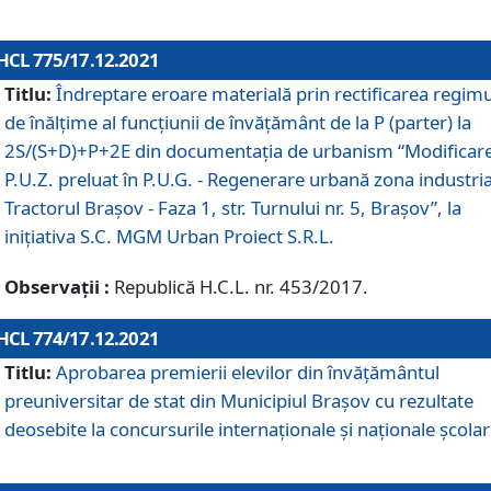
HCL 775/17.12.2021
Titlu:
Îndreptare eroare materială prin rectificarea regimu
de înălţime al funcţiunii de învăţământ de la P (parter) la
2S/(S+D)+P+2E din documentaţia de urbanism “Modificar
P.U.Z. preluat în P.U.G. - Regenerare urbană zona industria
Tractorul Braşov - Faza 1, str. Turnului nr. 5, Braşov”, la
iniţiativa S.C. MGM Urban Proiect S.R.L.
Observații :
Republică H.C.L. nr. 453/2017.
HCL 774/17.12.2021
Titlu:
Aprobarea premierii elevilor din învățământul
preuniversitar de stat din Municipiul Brașov cu rezultate
deosebite la concursurile internaționale și naționale școlar