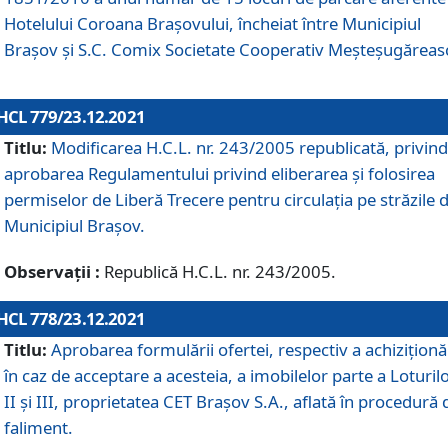
Hotelului Coroana Brașovului, încheiat între Municipiul
Braşov şi S.C. Comix Societate Cooperativ Meșteșugăreas
HCL 779/23.12.2021
Titlu:
Modificarea H.C.L. nr. 243/2005 republicată, privind
aprobarea Regulamentului privind eliberarea şi folosirea
permiselor de Liberă Trecere pentru circulația pe străzile 
Municipiul Braşov.
Observații :
Republică H.C.L. nr. 243/2005.
HCL 778/23.12.2021
Titlu:
Aprobarea formulării ofertei, respectiv a achiziționăr
în caz de acceptare a acesteia, a imobilelor parte a Loturilo
II și III, proprietatea CET Brașov S.A., aflată în procedură 
faliment.