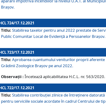
apărării împotriva incendiilor la nivelul U.A.T. al Municipiul
Brașov.
HCL 724/17.12.2021
Titlu:
Stabilirea taxelor pentru anul 2022 prestate de Servi
Public Comunitar Local de Evidență a Persoanelor Braşov.
HCL 723/17.12.2021
Titlu:
Aprobarea cuantumului veniturilor proprii aferente
Grădinii Zoologice Braşov pe anul 2022.
Observații :
Încetează aplicabilitatea H.C.L. nr. 563/2020.
HCL 722/17.12.2021
Titlu:
Stabilirea contribuţiei zilnice de întreținere datorată
pentru serviciile sociale acordate în cadrul Centrului de tip