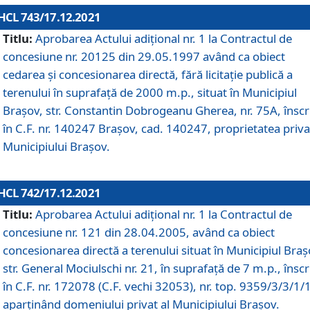
HCL 743/17.12.2021
Titlu:
Aprobarea Actului adiţional nr. 1 la Contractul de
concesiune nr. 20125 din 29.05.1997 având ca obiect
cedarea și concesionarea directă, fără licitație publică a
terenului în suprafață de 2000 m.p., situat în Municipiul
Brașov, str. Constantin Dobrogeanu Gherea, nr. 75A, înscr
în C.F. nr. 140247 Brașov, cad. 140247, proprietatea priva
Municipiului Brașov.
HCL 742/17.12.2021
Titlu:
Aprobarea Actului adiţional nr. 1 la Contractul de
concesiune nr. 121 din 28.04.2005, având ca obiect
concesionarea directă a terenului situat în Municipiul Braș
str. General Mociulschi nr. 21, în suprafață de 7 m.p., înscr
în C.F. nr. 172078 (C.F. vechi 32053), nr. top. 9359/3/3/1/
aparținând domeniului privat al Municipiului Brașov.