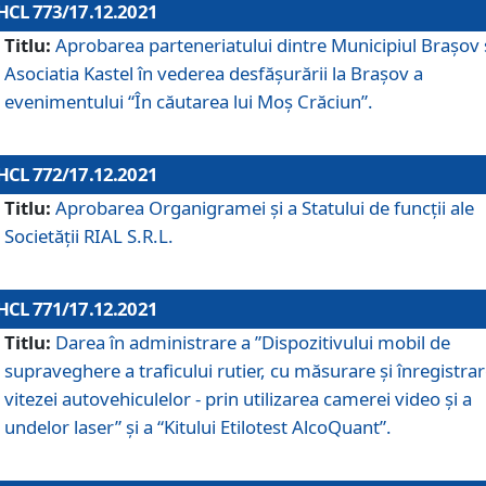
HCL 773/17.12.2021
Titlu:
Aprobarea parteneriatului dintre Municipiul Brașov 
Asociatia Kastel în vederea desfăşurării la Brașov a
evenimentului “În căutarea lui Moș Crăciun”.
HCL 772/17.12.2021
Titlu:
Aprobarea Organigramei şi a Statului de funcţii ale
Societăţii RIAL S.R.L.
HCL 771/17.12.2021
Titlu:
Darea în administrare a ”Dispozitivului mobil de
supraveghere a traficului rutier, cu măsurare și înregistrar
vitezei autovehiculelor - prin utilizarea camerei video și a
undelor laser” și a “Kitului Etilotest AlcoQuant”.