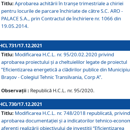
Titlu:
Aprobarea achitării în tranșe trimestriale a chiriei
pentru locurile de parcare închiriate de către S.C. ARO -
PALACE S.A., prin Contractul de închiriere nr. 1066 din
19.05.2014.
HCL 731/17.12.2021
Titlu:
Modificarea H.C.L. nr. 95/20.02.2020 privind
aprobarea proiectului și a cheltuielilor legate de proiectul
”Eficientizarea energetică a clădirilor publice din Municipiu
Brașov - Colegiul Tehnic Transilvania, Corp A”.
Observații :
Republică H.C.L. nr. 95/2020.
HCL 730/17.12.2021
Titlu:
Modificarea H.C.L. nr. 748/2018 republicată, privind
aprobarea documentației și a indicatorilor tehnico-econom
aferenți realizării obiectivului de investiții “Eficientizarea