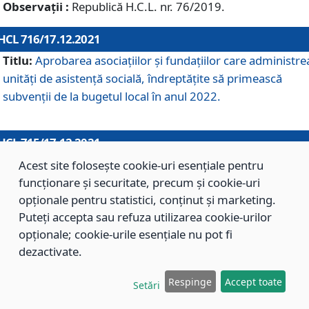
Observații :
Republică H.C.L. nr. 76/2019.
HCL 716/17.12.2021
Titlu:
Aprobarea asociaţiilor şi fundaţiilor care administre
unităţi de asistenţă socială, îndreptăţite să primească
subvenţii de la bugetul local în anul 2022.
HCL 715/17.12.2021
Titlu:
Aprobarea Planului de acţiuni sau lucrări de interes
Acest site folosește cookie-uri esențiale pentru
local pentru anul 2022.
funcționare și securitate, precum și cookie-uri
opționale pentru statistici, conținut și marketing.
Puteți accepta sau refuza utilizarea cookie-urilor
HCL 714/17.12.2021
opționale; cookie-urile esențiale nu pot fi
Titlu:
Modificarea Anexei la H.C.L. nr. 709/2020 privind
dezactivate.
aprobarea Regulamentului de Organizare şi Funcţionare a
Respinge
Accept toate
Direcţiei de Asistenţă Socială Braşov.
Setări