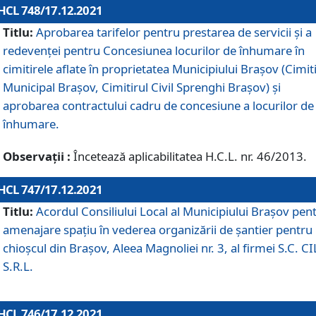
HCL 748/17.12.2021
Titlu:
Aprobarea tarifelor pentru prestarea de servicii şi a
redevenţei pentru Concesiunea locurilor de înhumare în
cimitirele aflate în proprietatea Municipiului Braşov (Cimit
Municipal Braşov, Cimitirul Civil Sprenghi Braşov) şi
aprobarea contractului cadru de concesiune a locurilor de
înhumare.
Observații :
Încetează aplicabilitatea H.C.L. nr. 46/2013.
HCL 747/17.12.2021
Titlu:
Acordul Consiliului Local al Municipiului Braşov pen
amenajare spațiu în vederea organizării de șantier pentru
chioșcul din Brașov, Aleea Magnoliei nr. 3, al firmei S.C. C
S.R.L.
HCL 746/17.12.2021