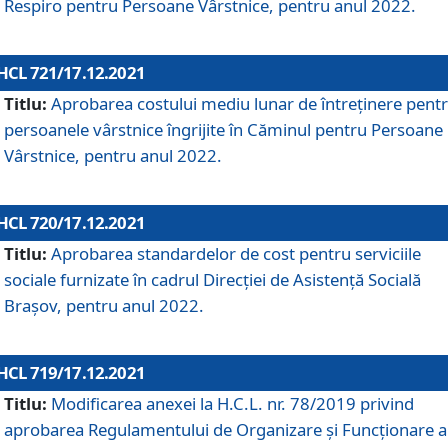
Respiro pentru Persoane Vârstnice, pentru anul 2022.
HCL 721/17.12.2021
Titlu:
Aprobarea costului mediu lunar de întreţinere pent
persoanele vârstnice îngrijite în Căminul pentru Persoane
Vârstnice, pentru anul 2022.
HCL 720/17.12.2021
Titlu:
Aprobarea standardelor de cost pentru serviciile
sociale furnizate în cadrul Direcției de Asistență Socială
Brașov, pentru anul 2022.
HCL 719/17.12.2021
Titlu:
Modificarea anexei la H.C.L. nr. 78/2019 privind
aprobarea Regulamentului de Organizare și Funcționare a