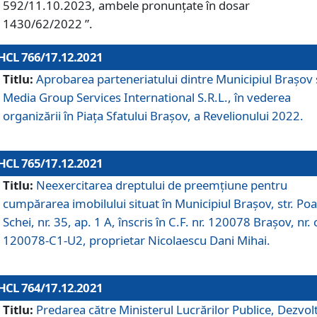
592/11.10.2023, ambele pronunțate în dosar
1430/62/2022 ”.
HCL 766/17.12.2021
Titlu:
Aprobarea parteneriatului dintre Municipiul Brașov 
Media Group Services International S.R.L., în vederea
organizării în Piața Sfatului Brașov, a Revelionului 2022.
HCL 765/17.12.2021
Titlu:
Neexercitarea dreptului de preemţiune pentru
cumpărarea imobilului situat în Municipiul Braşov, str. Poa
Schei, nr. 35, ap. 1 A, înscris în C.F. nr. 120078 Brașov, nr. 
120078-C1-U2, proprietar Nicolaescu Dani Mihai.
HCL 764/17.12.2021
Titlu:
Predarea către Ministerul Lucrărilor Publice, Dezvolt