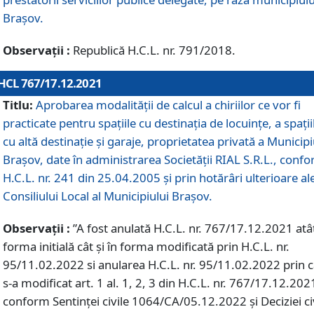
Braşov.
Observații :
Republică H.C.L. nr. 791/2018.
HCL 767/17.12.2021
Titlu:
Aprobarea modalității de calcul a chiriilor ce vor fi
practicate pentru spaţiile cu destinaţia de locuinţe, a spaţii
cu altă destinaţie şi garaje, proprietatea privată a Municipi
Braşov, date în administrarea Societăţii RIAL S.R.L., conf
H.C.L. nr. 241 din 25.04.2005 și prin hotărâri ulterioare al
Consiliului Local al Municipiului Braşov.
Observații :
”A fost anulată H.C.L. nr. 767/17.12.2021 atât
forma initială cât și în forma modificată prin H.C.L. nr.
95/11.02.2022 si anularea H.C.L. nr. 95/11.02.2022 prin 
s-a modificat art. 1 al. 1, 2, 3 din H.C.L. nr. 767/17.12.202
conform Sentinței civile 1064/CA/05.12.2022 și Deciziei ci