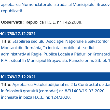
aprobarea Nomenclatorului stradal al Municipiului Braşov
republicată.
Observații :
Republică H.C.L. nr. 142/2008.
HCL 750/17.12.2021
Titlu:
Stabilirea sediului Asociației Naționale a Salvatorilor
Montani din România, în incinta imobilului - sediul
administrativ al Regiei Publice Locale a Pădurilor Kronstad
R.A., situat în Municipiul Braşov, str. Panselelor nr. 23, bl. 
HCL 749/17.12.2021
Titlu:
Aprobarea Actului adițional nr. 2 la Contractul de da
în folosință gratuită (comodat) nr. 8/31403/19.03.2020,
încheiate în baza H.C.L. nr. 124/2020.