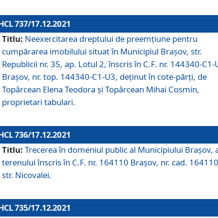
HCL 737/17.12.2021
Titlu:
Neexercitarea dreptului de preemţiune pentru
cumpărarea imobilului situat în Municipiul Braşov, str.
Republicii nr. 35, ap. Lotul 2, înscris în C.F. nr. 144340-C1
Brașov, nr. top. 144340-C1-U3, deținut în cote-părți, de
Topârcean Elena Teodora și Topârcean Mihai Cosmin,
proprietari tabulari.
HCL 736/17.12.2021
Titlu:
Trecerea în domeniul public al Municipiului Braşov, 
terenului înscris în C.F. nr. 164110 Brașov, nr. cad. 164110
str. Nicovalei.
HCL 735/17.12.2021