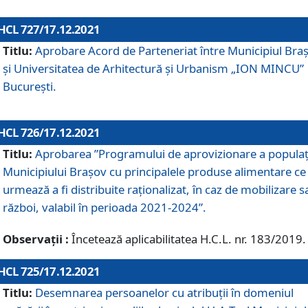
HCL 727/17.12.2021
Titlu:
Aprobare Acord de Parteneriat între Municipiul Bra
și Universitatea de Arhitectură și Urbanism „ION MINCU”
București.
HCL 726/17.12.2021
Titlu:
Aprobarea ”Programului de aprovizionare a populaț
Municipiului Braşov cu principalele produse alimentare ce
urmează a fi distribuite raționalizat, în caz de mobilizare s
război, valabil în perioada 2021-2024”.
Observații :
Încetează aplicabilitatea H.C.L. nr. 183/2019.
HCL 725/17.12.2021
Titlu:
Desemnarea persoanelor cu atribuții în domeniul