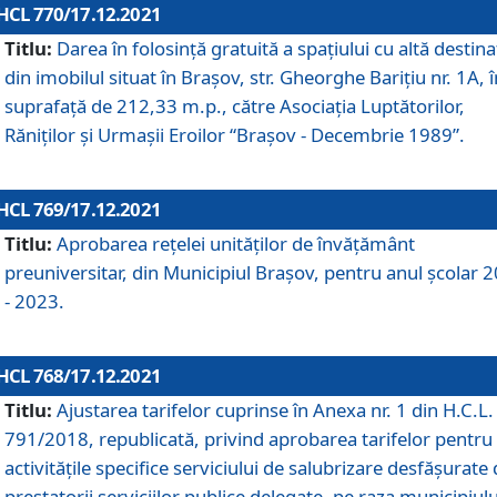
HCL 770/17.12.2021
Titlu:
Darea în folosinţă gratuită a spaţiului cu altă destina
din imobilul situat în Braşov, str. Gheorghe Bariţiu nr. 1A, î
suprafaţă de 212,33 m.p., către Asociaţia Luptătorilor,
Răniţilor şi Urmaşii Eroilor “Braşov - Decembrie 1989”.
HCL 769/17.12.2021
Titlu:
Aprobarea reţelei unităţilor de învăţământ
preuniversitar, din Municipiul Braşov, pentru anul şcolar 
- 2023.
HCL 768/17.12.2021
Titlu:
Ajustarea tarifelor cuprinse în Anexa nr. 1 din H.C.L. 
791/2018, republicată, privind aprobarea tarifelor pentru
activităţile specifice serviciului de salubrizare desfăşurate
prestatorii serviciilor publice delegate, pe raza municipiulu