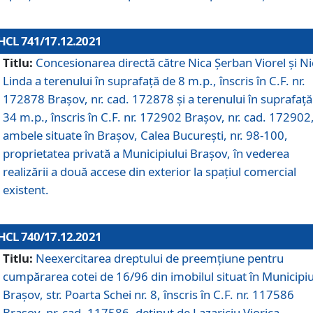
HCL 741/17.12.2021
Titlu:
Concesionarea directă către Nica Șerban Viorel și Ni
Linda a terenului în suprafață de 8 m.p., înscris în C.F. nr.
172878 Brașov, nr. cad. 172878 și a terenului în suprafață
34 m.p., înscris în C.F. nr. 172902 Brașov, nr. cad. 172902
ambele situate în Brașov, Calea București, nr. 98-100,
proprietatea privată a Municipiului Brașov, în vederea
realizării a două accese din exterior la spațiul comercial
existent.
HCL 740/17.12.2021
Titlu:
Neexercitarea dreptului de preemţiune pentru
cumpărarea cotei de 16/96 din imobilul situat în Municipiu
Braşov, str. Poarta Schei nr. 8, înscris în C.F. nr. 117586
Brașov, nr. cad. 117586, deținut de Lazariciu Viorica,