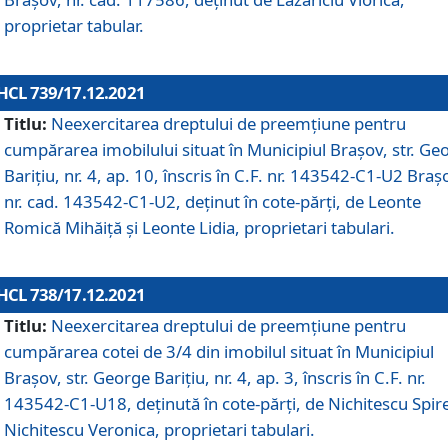
proprietar tabular.
HCL 739/17.12.2021
Titlu:
Neexercitarea dreptului de preemţiune pentru
cumpărarea imobilului situat în Municipiul Braşov, str. Ge
Barițiu, nr. 4, ap. 10, înscris în C.F. nr. 143542-C1-U2 Braș
nr. cad. 143542-C1-U2, deținut în cote-părți, de Leonte
Romică Mihăiță și Leonte Lidia, proprietari tabulari.
HCL 738/17.12.2021
Titlu:
Neexercitarea dreptului de preemţiune pentru
cumpărarea cotei de 3/4 din imobilul situat în Municipiul
Braşov, str. George Barițiu, nr. 4, ap. 3, înscris în C.F. nr.
143542-C1-U18, deținută în cote-părți, de Nichitescu Spire
Nichitescu Veronica, proprietari tabulari.