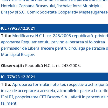
Hotelului Coroana Brașovului, încheiat între Municipiul
Braşov şi S.C. Comix Societate Cooperativ Meșteșugăreas
HCL 779/23.12.2021
Titlu:
Modificarea H.C.L. nr. 243/2005 republicată, privind
aprobarea Regulamentului privind eliberarea şi folosirea
permiselor de Liberă Trecere pentru circulația pe străzile 
Municipiul Braşov.
Observații :
Republică H.C.L. nr. 243/2005.
HCL 778/23.12.2021
Titlu:
Aprobarea formulării ofertei, respectiv a achiziționăr
în caz de acceptare a acesteia, a imobilelor parte a Loturilo
II și III, proprietatea CET Brașov S.A., aflată în procedură 
faliment.