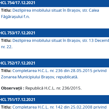
HCL 754/17.12.2021
Titlu:
Dezlipirea imobilului situat în Brașov, str. Calea
Făgărașului f.n.
HCL 753/17.12.2021
Titlu:
Dezlipirea imobilului situat în Brașov, str. 13 Decem
nr. 22.
HCL 752/17.12.2021
Titlu:
Completarea H.C.L. nr. 236 din 28.05.2015 privind
Zonarea Municipiului Braşov, republicată.
Observații :
Republică H.C.L. nr. 236/2015.
HCL 751/17.12.2021
Titlu:
Completarea H.C.L. nr. 142 din 25.02.2008 privind