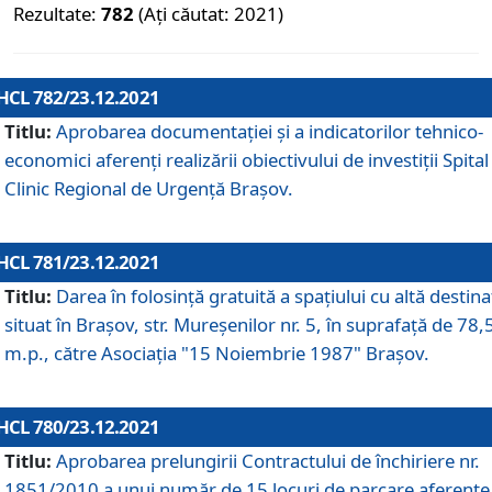
Rezultate:
782
(Ați căutat: 2021)
HCL 782/23.12.2021
Titlu:
Aprobarea documentației și a indicatorilor tehnico-
economici aferenți realizării obiectivului de investiții Spital
Clinic Regional de Urgență Brașov.
HCL 781/23.12.2021
Titlu:
Darea în folosinţă gratuită a spaţiului cu altă destina
situat în Braşov, str. Mureşenilor nr. 5, în suprafaţă de 78,
m.p., către Asociaţia "15 Noiembrie 1987" Braşov.
HCL 780/23.12.2021
Titlu:
Aprobarea prelungirii Contractului de închiriere nr.
1851/2010 a unui număr de 15 locuri de parcare aferente