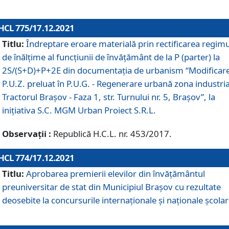
HCL 775/17.12.2021
Titlu:
Îndreptare eroare materială prin rectificarea regimu
de înălţime al funcţiunii de învăţământ de la P (parter) la
2S/(S+D)+P+2E din documentaţia de urbanism “Modificar
P.U.Z. preluat în P.U.G. - Regenerare urbană zona industria
Tractorul Braşov - Faza 1, str. Turnului nr. 5, Braşov”, la
iniţiativa S.C. MGM Urban Proiect S.R.L.
Observații :
Republică H.C.L. nr. 453/2017.
HCL 774/17.12.2021
Titlu:
Aprobarea premierii elevilor din învățământul
preuniversitar de stat din Municipiul Brașov cu rezultate
deosebite la concursurile internaționale și naționale școlar