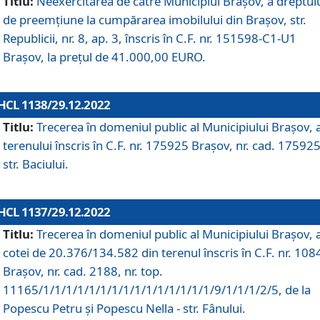
Titlu:
Neexercitarea de către Municipiul Brașov, a dreptul
de preemțiune la cumpărarea imobilului din Brașov, str.
Republicii, nr. 8, ap. 3, înscris în C.F. nr. 151598-C1-U1
Brașov, la prețul de 41.000,00 EURO.
HCL 1138/29.12.2022
Titlu:
Trecerea în domeniul public al Municipiului Braşov, 
terenului înscris în C.F. nr. 175925 Brașov, nr. cad. 175925
str. Baciului.
HCL 1137/29.12.2022
Titlu:
Trecerea în domeniul public al Municipiului Braşov, 
cotei de 20.376/134.582 din terenul înscris în C.F. nr. 10
Brașov, nr. cad. 2188, nr. top.
11165/1/1/1/1/1/1/1/1/1/1/1/1/1/1/1/9/1/1/1/2/5, de la
Popescu Petru și Popescu Nella - str. Fânului.