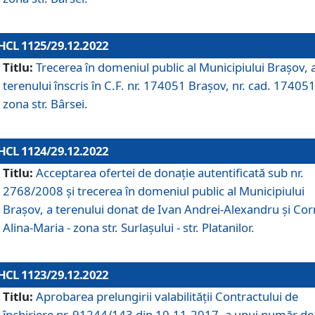
HCL 1125/29.12.2022
Titlu:
Trecerea în domeniul public al Municipiului Braşov, 
terenului înscris în C.F. nr. 174051 Brașov, nr. cad. 174051
zona str. Bârsei.
HCL 1124/29.12.2022
Titlu:
Acceptarea ofertei de donaţie autentificată sub nr.
2768/2008 şi trecerea în domeniul public al Municipiului
Braşov, a terenului donat de Ivan Andrei-Alexandru și Co
Alina-Maria - zona str. Surlașului - str. Platanilor.
HCL 1123/29.12.2022
Titlu:
Aprobarea prelungirii valabilității Contractului de
închiriere nr. 91244/143 din 10.11.2017, a unui număr de