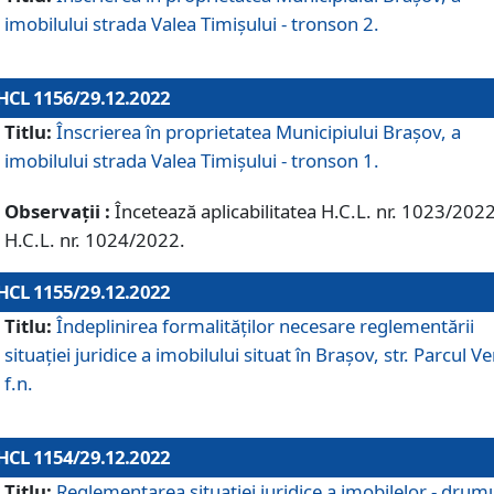
imobilului strada Valea Timișului - tronson 2.
HCL 1156/29.12.2022
Titlu:
Înscrierea în proprietatea Municipiului Brașov, a
imobilului strada Valea Timișului - tronson 1.
Observații :
Încetează aplicabilitatea H.C.L. nr. 1023/2022
H.C.L. nr. 1024/2022.
HCL 1155/29.12.2022
Titlu:
Îndeplinirea formalităților necesare reglementării
situației juridice a imobilului situat în Brașov, str. Parcul V
f.n.
HCL 1154/29.12.2022
Titlu:
Reglementarea situației juridice a imobilelor - drum