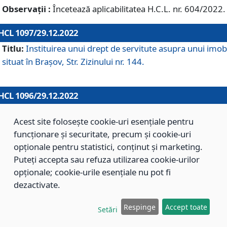
Observații :
Încetează aplicabilitatea H.C.L. nr. 604/2022.
HCL 1097/29.12.2022
Titlu:
Instituirea unui drept de servitute asupra unui imob
situat în Brașov, Str. Zizinului nr. 144.
HCL 1096/29.12.2022
Titlu:
Ajustarea tarifelor cuprinse în Anexa nr. 1 din H.C.L. 
Acest site folosește cookie-uri esențiale pentru
791/2018, republicată, privind aprobarea tarifelor pentru
funcționare și securitate, precum și cookie-uri
activitățile specifice serviciului de salubrizare desfășurate
opționale pentru statistici, conținut și marketing.
prestatorii serviciilor publice delegate, pe raza Municipiulu
Puteți accepta sau refuza utilizarea cookie-urilor
Brașov.
opționale; cookie-urile esențiale nu pot fi
dezactivate.
Observații :
Republică H.C.L. nr. 791/2018.
Respinge
Accept toate
Setări
HCL 1095/29.12.2022
Titlu:
Asocierea UAT Brașov cu Ministerul Mediului, Apelor