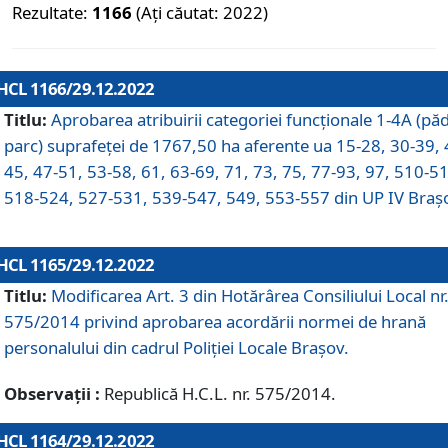
Rezultate:
1166
(Ați căutat: 2022)
HCL 1166/29.12.2022
Titlu:
Aprobarea atribuirii categoriei funcționale 1-4A (pă
parc) suprafeței de 1767,50 ha aferente ua 15-28, 30-39, 
45, 47-51, 53-58, 61, 63-69, 71, 73, 75, 77-93, 97, 510-5
518-524, 527-531, 539-547, 549, 553-557 din UP IV Braș
HCL 1165/29.12.2022
Titlu:
Modificarea Art. 3 din Hotărârea Consiliului Local nr
575/2014 privind aprobarea acordării normei de hrană
personalului din cadrul Poliţiei Locale Braşov.
Observații :
Republică H.C.L. nr. 575/2014.
HCL 1164/29.12.2022