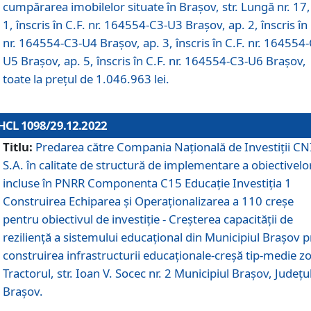
cumpărarea imobilelor situate în Brașov, str. Lungă nr. 17,
1, înscris în C.F. nr. 164554-C3-U3 Brașov, ap. 2, înscris în 
nr. 164554-C3-U4 Brașov, ap. 3, înscris în C.F. nr. 164554
U5 Brașov, ap. 5, înscris în C.F. nr. 164554-C3-U6 Brașov,
toate la prețul de 1.046.963 lei.
HCL 1098/29.12.2022
Titlu:
Predarea către Compania Națională de Investiții CN
S.A. în calitate de structură de implementare a obiectivelo
incluse în PNRR Componenta C15 Educație Investiția 1
Construirea Echiparea și Operaționalizarea a 110 creșe
pentru obiectivul de investiție - Creșterea capacității de
reziliență a sistemului educațional din Municipiul Brașov p
construirea infrastructurii educaționale-creșă tip-medie z
Tractorul, str. Ioan V. Socec nr. 2 Municipiul Brașov, Județu
Brașov.