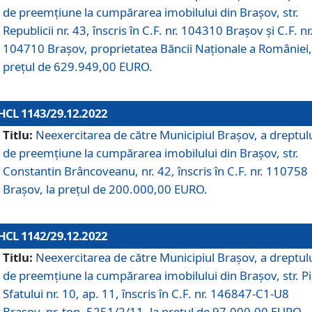
de preemțiune la cumpărarea imobilului din Brașov, str.
Republicii nr. 43, înscris în C.F. nr. 104310 Brașov și C.F. nr
104710 Brașov, proprietatea Băncii Naționale a României,
prețul de 629.949,00 EURO.
HCL 1143/29.12.2022
Titlu:
Neexercitarea de către Municipiul Brașov, a dreptul
de preemțiune la cumpărarea imobilului din Brașov, str.
Constantin Brâncoveanu, nr. 42, înscris în C.F. nr. 110758
Brașov, la prețul de 200.000,00 EURO.
HCL 1142/29.12.2022
Titlu:
Neexercitarea de către Municipiul Brașov, a dreptul
de preemțiune la cumpărarea imobilului din Brașov, str. P
Sfatului nr. 10, ap. 11, înscris în C.F. nr. 146847-C1-U8
Brașov, nr. top. 5251/2/11, la prețul de 97.000,00 EURO.