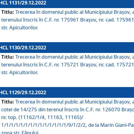
HCL 1131/29.12.2022
Titlu:
Trecerea în domeniul public al Municipiului Braşov, 
terenului înscris în C.F. nr. 175961 Brașov, nr. cad. 175961
str. Apicultorilor.
HCL 1130/29.12.2022
Titlu:
Trecerea în domeniul public al Municipiului Braşov, 
terenului înscris în C.F. nr. 175721 Brașov, nr. cad. 175721
str. Apicultorilor.
HCL 1129/29.12.2022
Titlu:
Trecerea în domeniul public al Municipiului Braşov, 
cotei de 14/275 din terenul înscris în C.F. nr. 126070 Braș
nr. top. (11162/1/4, 11163, 11165)/
1/1/1/1/1/1/1/1/1/1/1/1/1/1/9/1/2/2, de la Marin Giani-Pau
zona str. Fânului.