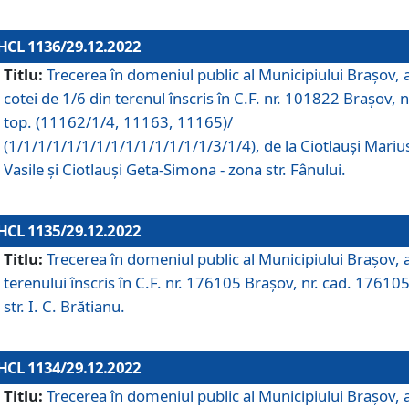
HCL 1136/29.12.2022
Titlu:
Trecerea în domeniul public al Municipiului Braşov, 
cotei de 1/6 din terenul înscris în C.F. nr. 101822 Brașov, n
top. (11162/1/4, 11163, 11165)/
(1/1/1/1/1/1/1/1/1/1/1/1/1/1/3/1/4), de la Ciotlauși Mariu
Vasile și Ciotlauși Geta-Simona - zona str. Fânului.
HCL 1135/29.12.2022
Titlu:
Trecerea în domeniul public al Municipiului Braşov, 
terenului înscris în C.F. nr. 176105 Brașov, nr. cad. 176105
str. I. C. Brătianu.
HCL 1134/29.12.2022
Titlu:
Trecerea în domeniul public al Municipiului Braşov, 