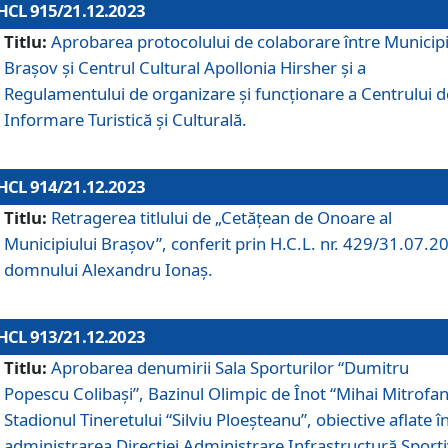
HCL 915/21.12.2023
Titlu:
Aprobarea protocolului de colaborare între Municipi
Brașov și Centrul Cultural Apollonia Hirsher și a
Regulamentului de organizare și funcționare a Centrului d
Informare Turistică și Culturală.
HCL 914/21.12.2023
Titlu:
Retragerea titlului de „Cetățean de Onoare al
Municipiului Brașov”, conferit prin H.C.L. nr. 429/31.07.2
domnului Alexandru Ionaș.
HCL 913/21.12.2023
Titlu:
Aprobarea denumirii Sala Sporturilor “Dumitru
Popescu Colibași”, Bazinul Olimpic de Înot “Mihai Mitrofan
Stadionul Tineretului “Silviu Ploeșteanu”, obiective aflate î
administrarea Direcției Administrare Infrastructură Sport