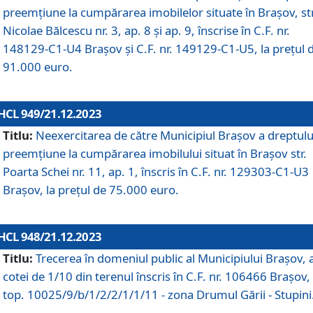
preemțiune la cumpărarea imobilelor situate în Brașov, str
Nicolae Bălcescu nr. 3, ap. 8 și ap. 9, înscrise în C.F. nr.
148129-C1-U4 Brașov și C.F. nr. 149129-C1-U5, la prețul 
91.000 euro.
HCL 949/21.12.2023
Titlu:
Neexercitarea de către Municipiul Brașov a dreptulu
preemțiune la cumpărarea imobilului situat în Brașov str.
Poarta Schei nr. 11, ap. 1, înscris în C.F. nr. 129303-C1-U3
Brașov, la prețul de 75.000 euro.
HCL 948/21.12.2023
Titlu:
Trecerea în domeniul public al Municipiului Braşov, 
cotei de 1/10 din terenul înscris în C.F. nr. 106466 Brașov, 
top. 10025/9/b/1/2/2/1/1/11 - zona Drumul Gării - Stupini