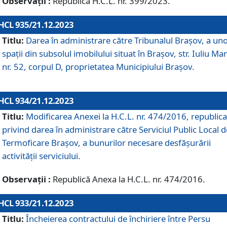
Observații :
Republică H.C.L. nr. 399/2023.
HCL 935/21.12.2023
Titlu:
Darea în administrare către Tribunalul Brașov, a un
spații din subsolul imobilului situat în Brașov, str. Iuliu Ma
nr. 52, corpul D, proprietatea Municipiului Brașov.
HCL 934/21.12.2023
Titlu:
Modificarea Anexei la H.C.L. nr. 474/2016, republica
privind darea în administrare către Serviciul Public Local d
Termoficare Braşov, a bunurilor necesare desfăşurării
activităţii serviciului.
Observații :
Republică Anexa la H.C.L. nr. 474/2016.
HCL 933/21.12.2023
Titlu:
Încheierea contractului de închiriere între Persu