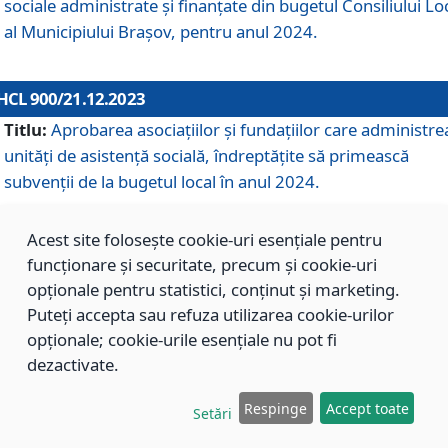
sociale administrate și finanțate din bugetul Consiliului Lo
al Municipiului Brașov, pentru anul 2024.
HCL 900/21.12.2023
Titlu:
Aprobarea asociațiilor şi fundațiilor care administre
unități de asistenţă socială, îndreptăţite să primească
subvenţii de la bugetul local în anul 2024.
Acest site folosește cookie-uri esențiale pentru
HCL 899/21.12.2023
funcționare și securitate, precum și cookie-uri
Titlu:
Aprobarea standardelor de cost pentru serviciile
opționale pentru statistici, conținut și marketing.
sociale furnizate în cadrul Direcției de Asistență Socială
Puteți accepta sau refuza utilizarea cookie-urilor
Brașov, pentru anul 2024.
opționale; cookie-urile esențiale nu pot fi
dezactivate.
HCL 898/21.12.2023
Respinge
Accept toate
Setări
Titlu:
Modificarea Anexei la H.C.L. nr. 91 din 09.02.2018,