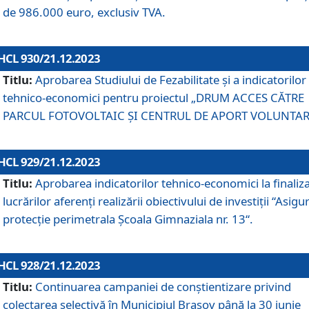
de 986.000 euro, exclusiv TVA.
HCL 930/21.12.2023
Titlu:
Aprobarea Studiului de Fezabilitate și a indicatorilor
tehnico-economici pentru proiectul „DRUM ACCES CĂTRE
PARCUL FOTOVOLTAIC ȘI CENTRUL DE APORT VOLUNTAR
HCL 929/21.12.2023
Titlu:
Aprobarea indicatorilor tehnico-economici la finaliz
lucrărilor aferenți realizării obiectivului de investiții “Asigu
protecție perimetrala Școala Gimnaziala nr. 13“.
HCL 928/21.12.2023
Titlu:
Continuarea campaniei de conștientizare privind
colectarea selectivă în Municipiul Braşov până la 30 iunie