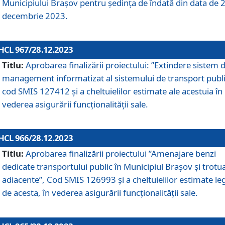
Municipiului Braşov pentru ședința de îndată din data de 
decembrie 2023.
HCL 967/28.12.2023
Titlu:
Aprobarea finalizării proiectului: ”Extindere sistem 
management informatizat al sistemului de transport publi
cod SMIS 127412 și a cheltuielilor estimate ale acestuia în
vederea asigurării funcționalității sale.
HCL 966/28.12.2023
Titlu:
Aprobarea finalizării proiectului ”Amenajare benzi
dedicate transportului public în Municipiul Brașov şi trotu
adiacente”, Cod SMIS 126993 și a cheltuielilor estimate le
de acesta, în vederea asigurării funcționalității sale.