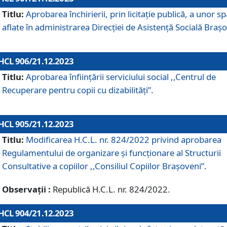
Titlu:
Aprobarea închirierii, prin licitație publică, a unor sp
aflate în administrarea Direcției de Asistență Socială Brașo
HCL 906/21.12.2023
Titlu:
Aprobarea înființării serviciului social ,,Centrul de
Recuperare pentru copii cu dizabilități”.
HCL 905/21.12.2023
Titlu:
Modificarea H.C.L. nr. 824/2022 privind aprobarea
Regulamentului de organizare şi funcţionare al Structurii
Consultative a copiilor ,,Consiliul Copiilor Braşoveni”.
Observații :
Republică H.C.L. nr. 824/2022.
HCL 904/21.12.2023