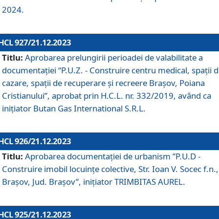
2024.
HCL 927/21.12.2023
Titlu:
Aprobarea prelungirii perioadei de valabilitate a
documentaţiei “P.U.Z. - Construire centru medical, spații 
cazare, spații de recuperare și recreere Brașov, Poiana
Cristianului”, aprobat prin H.C.L. nr. 332/2019, având ca
inițiator Butan Gas International S.R.L.
HCL 926/21.12.2023
Titlu:
Aprobarea documentaţiei de urbanism ”P.U.D -
Construire imobil locuințe colective, Str. Ioan V. Socec f.n.,
Brașov, Jud. Brașov”, inițiator TRIMBITAS AUREL.
HCL 925/21.12.2023