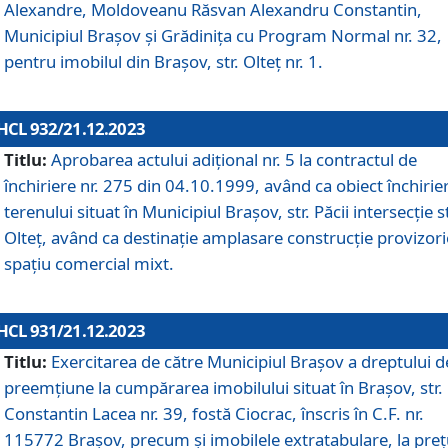
Alexandre, Moldoveanu Răsvan Alexandru Constantin,
Municipiul Braşov şi Grădinița cu Program Normal nr. 32,
pentru imobilul din Brașov, str. Olteț nr. 1.
HCL 932/21.12.2023
Titlu:
Aprobarea actului adițional nr. 5 la contractul de
închiriere nr. 275 din 04.10.1999, având ca obiect închirie
terenului situat în Municipiul Brașov, str. Păcii intersecție st
Olteț, având ca destinație amplasare construcție provizori
spațiu comercial mixt.
HCL 931/21.12.2023
Titlu:
Exercitarea de către Municipiul Brașov a dreptului d
preemțiune la cumpărarea imobilului situat în Brașov, str.
Constantin Lacea nr. 39, fostă Ciocrac, înscris în C.F. nr.
115772 Brașov, precum și imobilele extratabulare, la preț