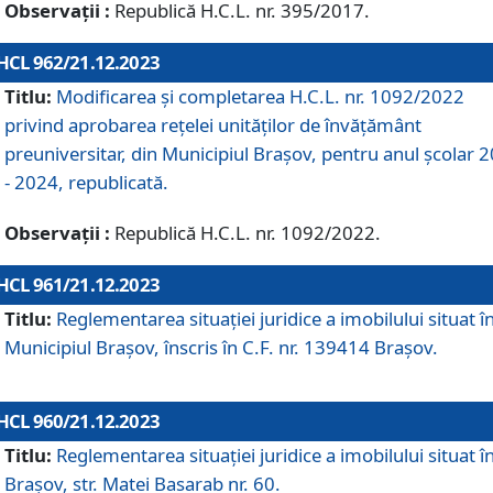
Observații :
Republică H.C.L. nr. 395/2017.
HCL 962/21.12.2023
Titlu:
Modificarea și completarea H.C.L. nr. 1092/2022
privind aprobarea rețelei unităților de învăţământ
preuniversitar, din Municipiul Braşov, pentru anul școlar 
- 2024, republicată.
Observații :
Republică H.C.L. nr. 1092/2022.
HCL 961/21.12.2023
Titlu:
Reglementarea situației juridice a imobilului situat î
Municipiul Brașov, înscris în C.F. nr. 139414 Brașov.
HCL 960/21.12.2023
Titlu:
Reglementarea situației juridice a imobilului situat î
Brașov, str. Matei Basarab nr. 60.