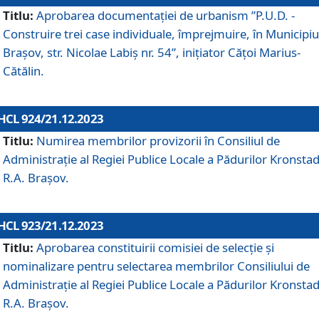
Titlu:
Aprobarea documentaţiei de urbanism ”P.U.D. -
Construire trei case individuale, împrejmuire, în Municipiu
Brașov, str. Nicolae Labiș nr. 54”, inițiator Cățoi Marius-
Cătălin.
HCL 924/21.12.2023
Titlu:
Numirea membrilor provizorii în Consiliul de
Administraţie al Regiei Publice Locale a Pădurilor Kronstad
R.A. Brașov.
HCL 923/21.12.2023
Titlu:
Aprobarea constituirii comisiei de selecție și
nominalizare pentru selectarea membrilor Consiliului de
Administrație al Regiei Publice Locale a Pădurilor Kronstad
R.A. Brașov.