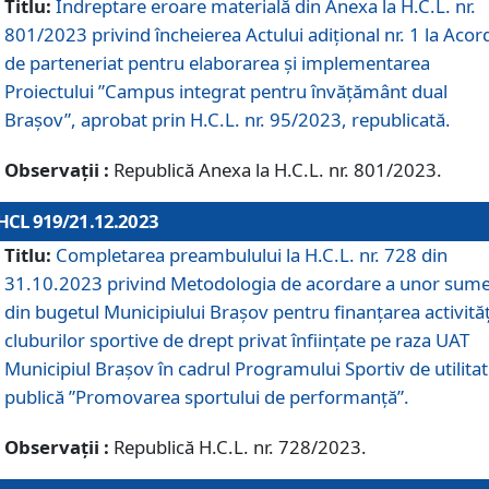
Titlu:
Îndreptare eroare materială din Anexa la H.C.L. nr.
801/2023 privind încheierea Actului adițional nr. 1 la Acor
de parteneriat pentru elaborarea și implementarea
Proiectului ”Campus integrat pentru învățământ dual
Brașov”, aprobat prin H.C.L. nr. 95/2023, republicată.
Observații :
Republică Anexa la H.C.L. nr. 801/2023.
HCL 919/21.12.2023
Titlu:
Completarea preambulului la H.C.L. nr. 728 din
31.10.2023 privind Metodologia de acordare a unor sum
din bugetul Municipiului Brașov pentru finanțarea activităț
cluburilor sportive de drept privat înființate pe raza UAT
Municipiul Brașov în cadrul Programului Sportiv de utilita
publică ”Promovarea sportului de performanță”.
Observații :
Republică H.C.L. nr. 728/2023.