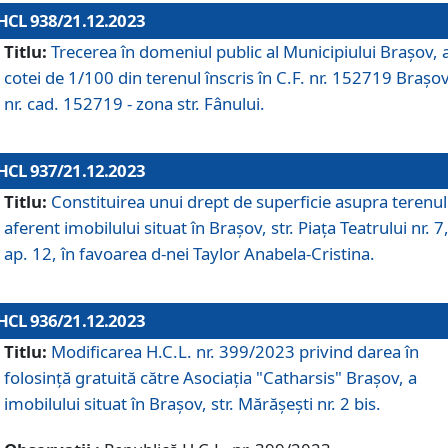
HCL 938/21.12.2023
Titlu:
Trecerea în domeniul public al Municipiului Braşov, 
cotei de 1/100 din terenul înscris în C.F. nr. 152719 Brașov
nr. cad. 152719 - zona str. Fânului.
HCL 937/21.12.2023
Titlu:
Constituirea unui drept de superficie asupra terenul
aferent imobilului situat în Brașov, str. Piața Teatrului nr. 7
ap. 12, în favoarea d-nei Taylor Anabela-Cristina.
HCL 936/21.12.2023
Titlu:
Modificarea H.C.L. nr. 399/2023 privind darea în
folosinţă gratuită către Asociaţia "Catharsis" Brașov, a
imobilului situat în Braşov, str. Mărăşeşti nr. 2 bis.