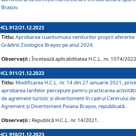
Brașov.
HCL 912/21.12.2023
Titlu:
Aprobarea cuantumului veniturilor proprii aferente
Grădinii Zoologice Braşov pe anul 2024.
Observații :
Încetează aplicabilitatea H.C.L. nr. 1074/2022
HCL 911/21.12.2023
Titlu:
Modificarea H.C.L. nr. 14 din 27 ianuarie 2021, priv
aprobarea tarifelor percepute pentru practicarea activități
de agrement turistic și divertisment în cadrul Centrului de
Agrement și Divertisment Poiana Brașov, republicată.
Observații :
Republică H.C.L. nr. 14/2021.
HCL 910/21.12.2023