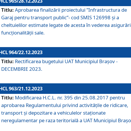
HCL 965/28.12.2023
Titlu:
Aprobarea finalizării proiectului ”Infrastructura de
Garaj pentru transport public”- cod SMIS 126998 și a
cheltuielilor estimate legate de acesta în vederea asigurări
funcționalității sale.
HCL 964/22.12.2023
Titlu:
Rectificarea bugetului UAT Municipiul Braşov -
DECEMBRIE 2023.
HCL 963/21.12.2023
Titlu:
Modificarea H.C.L. nr. 395 din 25.08.2017 pentru
aprobarea Regulamentului privind activitățile de ridicare,
transport şi depozitare a vehiculelor staționate
neregulamentar pe raza teritorială a UAT Municipiul Braşo