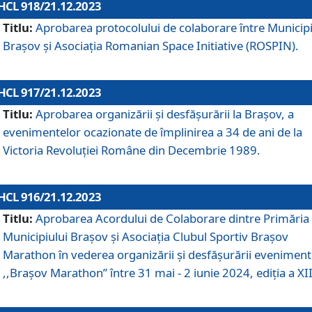
HCL 918/21.12.2023
Titlu:
Aprobarea protocolului de colaborare între Municipi
Brașov și Asociația Romanian Space Initiative (ROSPIN).
HCL 917/21.12.2023
Titlu:
Aprobarea organizării şi desfăşurării la Braşov, a
evenimentelor ocazionate de împlinirea a 34 de ani de la
Victoria Revoluţiei Române din Decembrie 1989.
HCL 916/21.12.2023
Titlu:
Aprobarea Acordului de Colaborare dintre Primăria
Municipiului Brașov și Asociația Clubul Sportiv Brașov
Marathon în vederea organizării și desfășurării eveniment
,,Brașov Marathon” între 31 mai - 2 iunie 2024, ediția a XII