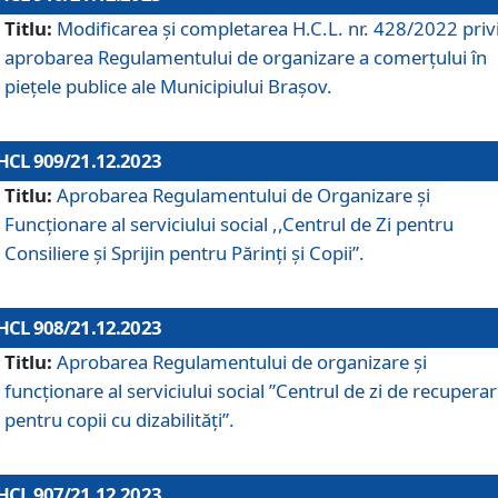
Titlu:
Modificarea și completarea H.C.L. nr. 428/2022 priv
aprobarea Regulamentului de organizare a comerțului în
piețele publice ale Municipiului Braşov.
HCL 909/21.12.2023
Titlu:
Aprobarea Regulamentului de Organizare și
Funcționare al serviciului social ,,Centrul de Zi pentru
Consiliere şi Sprijin pentru Părinţi şi Copii”.
HCL 908/21.12.2023
Titlu:
Aprobarea Regulamentului de organizare şi
funcţionare al serviciului social ”Centrul de zi de recupera
pentru copii cu dizabilități”.
HCL 907/21.12.2023