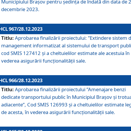
Municipiului Braşov pentru ședința de îndată din data de 
decembrie 2023.
HCL 967/28.12.2023
Titlu:
Aprobarea finalizării proiectului: ”Extindere sistem 
management informatizat al sistemului de transport publi
cod SMIS 127412 și a cheltuielilor estimate ale acestuia în
vederea asigurării funcționalității sale.
HCL 966/28.12.2023
Titlu:
Aprobarea finalizării proiectului ”Amenajare benzi
dedicate transportului public în Municipiul Brașov şi trotu
adiacente”, Cod SMIS 126993 și a cheltuielilor estimate le
de acesta, în vederea asigurării funcționalității sale.