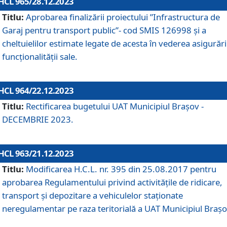
HCL 965/28.12.2023
Titlu:
Aprobarea finalizării proiectului ”Infrastructura de
Garaj pentru transport public”- cod SMIS 126998 și a
cheltuielilor estimate legate de acesta în vederea asigurări
funcționalității sale.
HCL 964/22.12.2023
Titlu:
Rectificarea bugetului UAT Municipiul Braşov -
DECEMBRIE 2023.
HCL 963/21.12.2023
Titlu:
Modificarea H.C.L. nr. 395 din 25.08.2017 pentru
aprobarea Regulamentului privind activitățile de ridicare,
transport şi depozitare a vehiculelor staționate
neregulamentar pe raza teritorială a UAT Municipiul Braşo