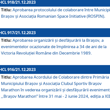
HCL 918/21.12.2023
Titlu:
Aprobarea protocolului de colaborare între Municipi
Brașov și Asociația Romanian Space Initiative (ROSPIN).
HCL 917/21.12.2023
Titlu:
Aprobarea organizării şi desfăşurării la Braşov, a
evenimentelor ocazionate de împlinirea a 34 de ani de la
Victoria Revoluţiei Române din Decembrie 1989.
HCL 916/21.12.2023
Titlu:
Aprobarea Acordului de Colaborare dintre Primăria
Municipiului Brașov și Asociația Clubul Sportiv Brașov
Marathon în vederea organizării și desfășurării eveniment
,,Brașov Marathon” între 31 mai - 2 iunie 2024, ediția a XII