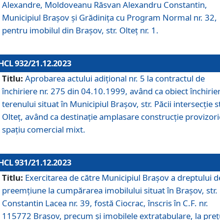
Alexandre, Moldoveanu Răsvan Alexandru Constantin,
Municipiul Braşov şi Grădinița cu Program Normal nr. 32,
pentru imobilul din Brașov, str. Olteț nr. 1.
HCL 932/21.12.2023
Titlu:
Aprobarea actului adițional nr. 5 la contractul de
închiriere nr. 275 din 04.10.1999, având ca obiect închirie
terenului situat în Municipiul Brașov, str. Păcii intersecție st
Olteț, având ca destinație amplasare construcție provizori
spațiu comercial mixt.
HCL 931/21.12.2023
Titlu:
Exercitarea de către Municipiul Brașov a dreptului d
preemțiune la cumpărarea imobilului situat în Brașov, str.
Constantin Lacea nr. 39, fostă Ciocrac, înscris în C.F. nr.
115772 Brașov, precum și imobilele extratabulare, la preț