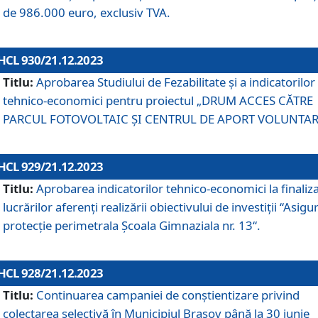
de 986.000 euro, exclusiv TVA.
HCL 930/21.12.2023
Titlu:
Aprobarea Studiului de Fezabilitate și a indicatorilor
tehnico-economici pentru proiectul „DRUM ACCES CĂTRE
PARCUL FOTOVOLTAIC ȘI CENTRUL DE APORT VOLUNTAR
HCL 929/21.12.2023
Titlu:
Aprobarea indicatorilor tehnico-economici la finaliz
lucrărilor aferenți realizării obiectivului de investiții “Asigu
protecție perimetrala Școala Gimnaziala nr. 13“.
HCL 928/21.12.2023
Titlu:
Continuarea campaniei de conștientizare privind
colectarea selectivă în Municipiul Braşov până la 30 iunie