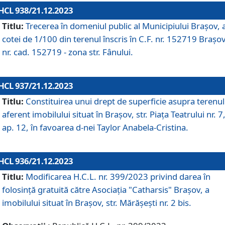
HCL 938/21.12.2023
Titlu:
Trecerea în domeniul public al Municipiului Braşov, 
cotei de 1/100 din terenul înscris în C.F. nr. 152719 Brașov
nr. cad. 152719 - zona str. Fânului.
HCL 937/21.12.2023
Titlu:
Constituirea unui drept de superficie asupra terenul
aferent imobilului situat în Brașov, str. Piața Teatrului nr. 7
ap. 12, în favoarea d-nei Taylor Anabela-Cristina.
HCL 936/21.12.2023
Titlu:
Modificarea H.C.L. nr. 399/2023 privind darea în
folosinţă gratuită către Asociaţia "Catharsis" Brașov, a
imobilului situat în Braşov, str. Mărăşeşti nr. 2 bis.