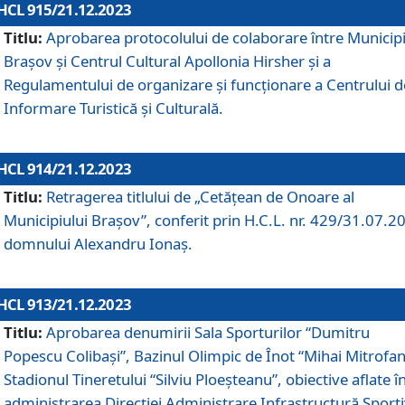
HCL 915/21.12.2023
Titlu:
Aprobarea protocolului de colaborare între Municipi
Brașov și Centrul Cultural Apollonia Hirsher și a
Regulamentului de organizare și funcționare a Centrului d
Informare Turistică și Culturală.
HCL 914/21.12.2023
Titlu:
Retragerea titlului de „Cetățean de Onoare al
Municipiului Brașov”, conferit prin H.C.L. nr. 429/31.07.2
domnului Alexandru Ionaș.
HCL 913/21.12.2023
Titlu:
Aprobarea denumirii Sala Sporturilor “Dumitru
Popescu Colibași”, Bazinul Olimpic de Înot “Mihai Mitrofan
Stadionul Tineretului “Silviu Ploeșteanu”, obiective aflate î
administrarea Direcției Administrare Infrastructură Sport