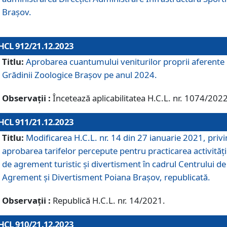
Brașov.
HCL 912/21.12.2023
Titlu:
Aprobarea cuantumului veniturilor proprii aferente
Grădinii Zoologice Braşov pe anul 2024.
Observații :
Încetează aplicabilitatea H.C.L. nr. 1074/2022
HCL 911/21.12.2023
Titlu:
Modificarea H.C.L. nr. 14 din 27 ianuarie 2021, priv
aprobarea tarifelor percepute pentru practicarea activități
de agrement turistic și divertisment în cadrul Centrului de
Agrement și Divertisment Poiana Brașov, republicată.
Observații :
Republică H.C.L. nr. 14/2021.
HCL 910/21.12.2023