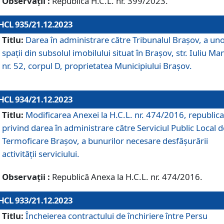
Observații :
Republică H.C.L. nr. 399/2023.
HCL 935/21.12.2023
Titlu:
Darea în administrare către Tribunalul Brașov, a un
spații din subsolul imobilului situat în Brașov, str. Iuliu Ma
nr. 52, corpul D, proprietatea Municipiului Brașov.
HCL 934/21.12.2023
Titlu:
Modificarea Anexei la H.C.L. nr. 474/2016, republica
privind darea în administrare către Serviciul Public Local d
Termoficare Braşov, a bunurilor necesare desfăşurării
activităţii serviciului.
Observații :
Republică Anexa la H.C.L. nr. 474/2016.
HCL 933/21.12.2023
Titlu:
Încheierea contractului de închiriere între Persu