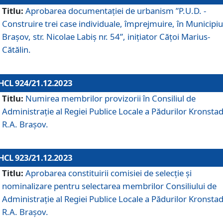
Titlu:
Aprobarea documentaţiei de urbanism ”P.U.D. -
Construire trei case individuale, împrejmuire, în Municipiu
Brașov, str. Nicolae Labiș nr. 54”, inițiator Cățoi Marius-
Cătălin.
HCL 924/21.12.2023
Titlu:
Numirea membrilor provizorii în Consiliul de
Administraţie al Regiei Publice Locale a Pădurilor Kronstad
R.A. Brașov.
HCL 923/21.12.2023
Titlu:
Aprobarea constituirii comisiei de selecție și
nominalizare pentru selectarea membrilor Consiliului de
Administrație al Regiei Publice Locale a Pădurilor Kronstad
R.A. Brașov.