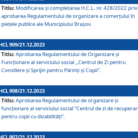
Titlu:
Modificarea și completarea H.C.L. nr. 428/2022 priv
aprobarea Regulamentului de organizare a comerțului în
piețele publice ale Municipiului Braşov.
HCL 909/21.12.2023
Titlu:
Aprobarea Regulamentului de Organizare și
Funcționare al serviciului social ,,Centrul de Zi pentru
Consiliere şi Sprijin pentru Părinţi şi Copii”.
HCL 908/21.12.2023
Titlu:
Aprobarea Regulamentului de organizare şi
funcţionare al serviciului social ”Centrul de zi de recupera
pentru copii cu dizabilități”.
HCL 907/21.12.2023