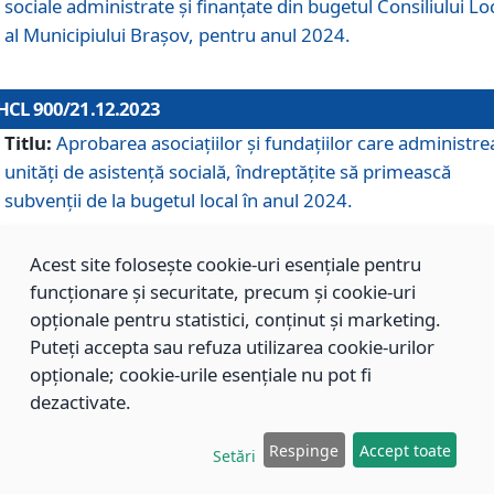
sociale administrate și finanțate din bugetul Consiliului Lo
al Municipiului Brașov, pentru anul 2024.
HCL 900/21.12.2023
Titlu:
Aprobarea asociațiilor şi fundațiilor care administre
unități de asistenţă socială, îndreptăţite să primească
subvenţii de la bugetul local în anul 2024.
Acest site folosește cookie-uri esențiale pentru
HCL 899/21.12.2023
funcționare și securitate, precum și cookie-uri
Titlu:
Aprobarea standardelor de cost pentru serviciile
opționale pentru statistici, conținut și marketing.
sociale furnizate în cadrul Direcției de Asistență Socială
Puteți accepta sau refuza utilizarea cookie-urilor
Brașov, pentru anul 2024.
opționale; cookie-urile esențiale nu pot fi
dezactivate.
HCL 898/21.12.2023
Respinge
Accept toate
Setări
Titlu:
Modificarea Anexei la H.C.L. nr. 91 din 09.02.2018,