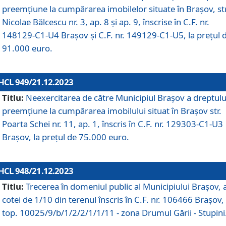
preemțiune la cumpărarea imobilelor situate în Brașov, str
Nicolae Bălcescu nr. 3, ap. 8 și ap. 9, înscrise în C.F. nr.
148129-C1-U4 Brașov și C.F. nr. 149129-C1-U5, la prețul 
91.000 euro.
HCL 949/21.12.2023
Titlu:
Neexercitarea de către Municipiul Brașov a dreptulu
preemțiune la cumpărarea imobilului situat în Brașov str.
Poarta Schei nr. 11, ap. 1, înscris în C.F. nr. 129303-C1-U3
Brașov, la prețul de 75.000 euro.
HCL 948/21.12.2023
Titlu:
Trecerea în domeniul public al Municipiului Braşov, 
cotei de 1/10 din terenul înscris în C.F. nr. 106466 Brașov, 
top. 10025/9/b/1/2/2/1/1/11 - zona Drumul Gării - Stupini