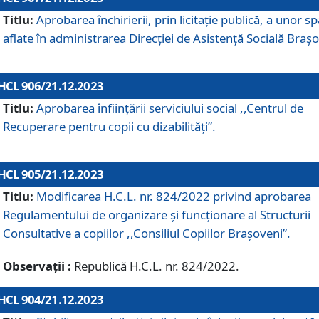
Titlu:
Aprobarea închirierii, prin licitație publică, a unor sp
aflate în administrarea Direcției de Asistență Socială Brașo
HCL 906/21.12.2023
Titlu:
Aprobarea înființării serviciului social ,,Centrul de
Recuperare pentru copii cu dizabilități”.
HCL 905/21.12.2023
Titlu:
Modificarea H.C.L. nr. 824/2022 privind aprobarea
Regulamentului de organizare şi funcţionare al Structurii
Consultative a copiilor ,,Consiliul Copiilor Braşoveni”.
Observații :
Republică H.C.L. nr. 824/2022.
HCL 904/21.12.2023