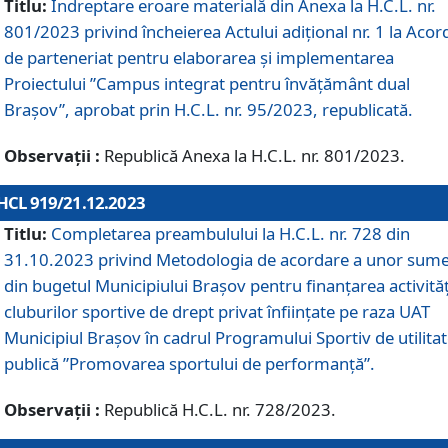
Titlu:
Îndreptare eroare materială din Anexa la H.C.L. nr.
801/2023 privind încheierea Actului adițional nr. 1 la Acor
de parteneriat pentru elaborarea și implementarea
Proiectului ”Campus integrat pentru învățământ dual
Brașov”, aprobat prin H.C.L. nr. 95/2023, republicată.
Observații :
Republică Anexa la H.C.L. nr. 801/2023.
HCL 919/21.12.2023
Titlu:
Completarea preambulului la H.C.L. nr. 728 din
31.10.2023 privind Metodologia de acordare a unor sum
din bugetul Municipiului Brașov pentru finanțarea activităț
cluburilor sportive de drept privat înființate pe raza UAT
Municipiul Brașov în cadrul Programului Sportiv de utilita
publică ”Promovarea sportului de performanță”.
Observații :
Republică H.C.L. nr. 728/2023.