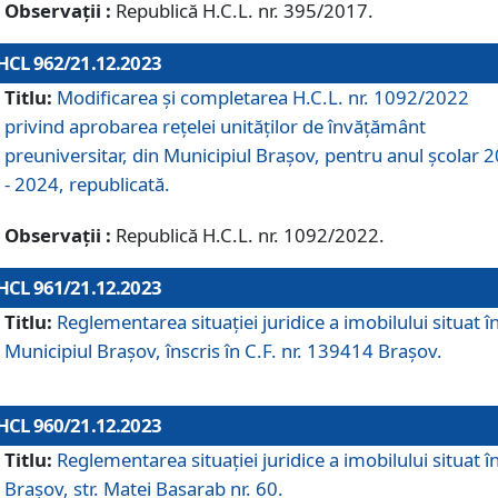
Observații :
Republică H.C.L. nr. 395/2017.
HCL 962/21.12.2023
Titlu:
Modificarea și completarea H.C.L. nr. 1092/2022
privind aprobarea rețelei unităților de învăţământ
preuniversitar, din Municipiul Braşov, pentru anul școlar 
- 2024, republicată.
Observații :
Republică H.C.L. nr. 1092/2022.
HCL 961/21.12.2023
Titlu:
Reglementarea situației juridice a imobilului situat î
Municipiul Brașov, înscris în C.F. nr. 139414 Brașov.
HCL 960/21.12.2023
Titlu:
Reglementarea situației juridice a imobilului situat î
Brașov, str. Matei Basarab nr. 60.