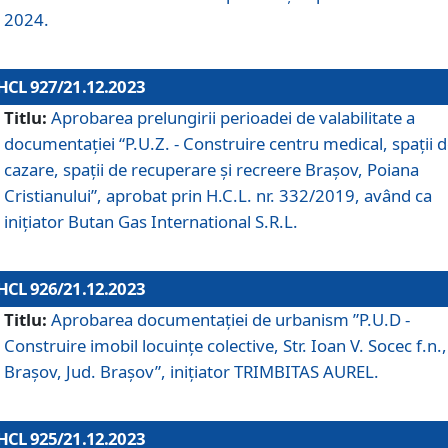
2024.
HCL 927/21.12.2023
Titlu:
Aprobarea prelungirii perioadei de valabilitate a
documentaţiei “P.U.Z. - Construire centru medical, spații 
cazare, spații de recuperare și recreere Brașov, Poiana
Cristianului”, aprobat prin H.C.L. nr. 332/2019, având ca
inițiator Butan Gas International S.R.L.
HCL 926/21.12.2023
Titlu:
Aprobarea documentaţiei de urbanism ”P.U.D -
Construire imobil locuințe colective, Str. Ioan V. Socec f.n.,
Brașov, Jud. Brașov”, inițiator TRIMBITAS AUREL.
HCL 925/21.12.2023