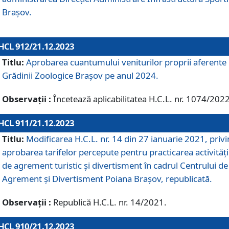
Brașov.
HCL 912/21.12.2023
Titlu:
Aprobarea cuantumului veniturilor proprii aferente
Grădinii Zoologice Braşov pe anul 2024.
Observații :
Încetează aplicabilitatea H.C.L. nr. 1074/2022
HCL 911/21.12.2023
Titlu:
Modificarea H.C.L. nr. 14 din 27 ianuarie 2021, priv
aprobarea tarifelor percepute pentru practicarea activități
de agrement turistic și divertisment în cadrul Centrului de
Agrement și Divertisment Poiana Brașov, republicată.
Observații :
Republică H.C.L. nr. 14/2021.
HCL 910/21.12.2023