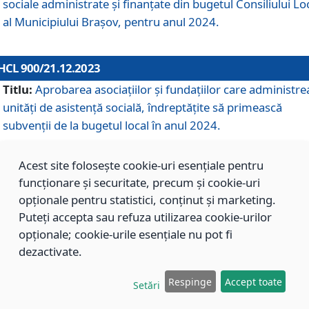
sociale administrate și finanțate din bugetul Consiliului Lo
al Municipiului Brașov, pentru anul 2024.
HCL 900/21.12.2023
Titlu:
Aprobarea asociațiilor şi fundațiilor care administre
unități de asistenţă socială, îndreptăţite să primească
subvenţii de la bugetul local în anul 2024.
Acest site folosește cookie-uri esențiale pentru
HCL 899/21.12.2023
funcționare și securitate, precum și cookie-uri
Titlu:
Aprobarea standardelor de cost pentru serviciile
opționale pentru statistici, conținut și marketing.
sociale furnizate în cadrul Direcției de Asistență Socială
Puteți accepta sau refuza utilizarea cookie-urilor
Brașov, pentru anul 2024.
opționale; cookie-urile esențiale nu pot fi
dezactivate.
HCL 898/21.12.2023
Respinge
Accept toate
Setări
Titlu:
Modificarea Anexei la H.C.L. nr. 91 din 09.02.2018,