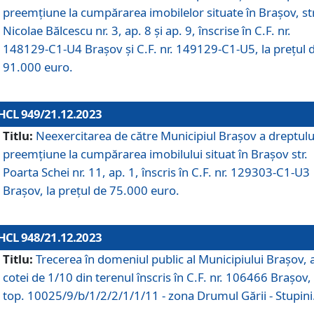
preemțiune la cumpărarea imobilelor situate în Brașov, str
Nicolae Bălcescu nr. 3, ap. 8 și ap. 9, înscrise în C.F. nr.
148129-C1-U4 Brașov și C.F. nr. 149129-C1-U5, la prețul 
91.000 euro.
HCL 949/21.12.2023
Titlu:
Neexercitarea de către Municipiul Brașov a dreptulu
preemțiune la cumpărarea imobilului situat în Brașov str.
Poarta Schei nr. 11, ap. 1, înscris în C.F. nr. 129303-C1-U3
Brașov, la prețul de 75.000 euro.
HCL 948/21.12.2023
Titlu:
Trecerea în domeniul public al Municipiului Braşov, 
cotei de 1/10 din terenul înscris în C.F. nr. 106466 Brașov, 
top. 10025/9/b/1/2/2/1/1/11 - zona Drumul Gării - Stupini