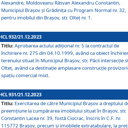
Alexandre, Moldoveanu Răsvan Alexandru Constantin,
Municipiul Braşov şi Grădinița cu Program Normal nr. 32,
pentru imobilul din Brașov, str. Olteț nr. 1.
HCL 932/21.12.2023
Titlu:
Aprobarea actului adițional nr. 5 la contractul de
închiriere nr. 275 din 04.10.1999, având ca obiect închirie
terenului situat în Municipiul Brașov, str. Păcii intersecție st
Olteț, având ca destinație amplasare construcție provizori
spațiu comercial mixt.
HCL 931/21.12.2023
Titlu:
Exercitarea de către Municipiul Brașov a dreptului d
preemțiune la cumpărarea imobilului situat în Brașov, str.
Constantin Lacea nr. 39, fostă Ciocrac, înscris în C.F. nr.
115772 Brașov, precum și imobilele extratabulare, la preț