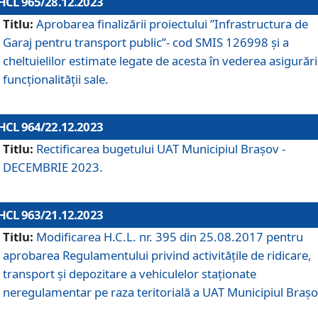
HCL 965/28.12.2023
Titlu:
Aprobarea finalizării proiectului ”Infrastructura de
Garaj pentru transport public”- cod SMIS 126998 și a
cheltuielilor estimate legate de acesta în vederea asigurări
funcționalității sale.
HCL 964/22.12.2023
Titlu:
Rectificarea bugetului UAT Municipiul Braşov -
DECEMBRIE 2023.
HCL 963/21.12.2023
Titlu:
Modificarea H.C.L. nr. 395 din 25.08.2017 pentru
aprobarea Regulamentului privind activitățile de ridicare,
transport şi depozitare a vehiculelor staționate
neregulamentar pe raza teritorială a UAT Municipiul Braşo