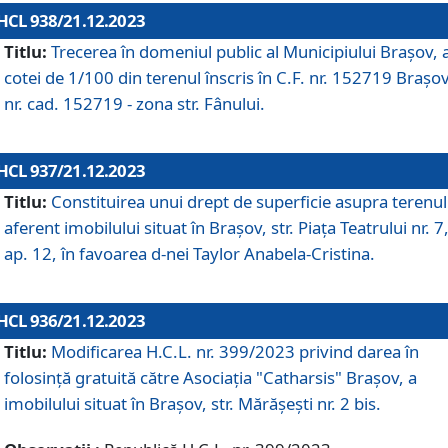
HCL 938/21.12.2023
Titlu:
Trecerea în domeniul public al Municipiului Braşov, 
cotei de 1/100 din terenul înscris în C.F. nr. 152719 Brașov
nr. cad. 152719 - zona str. Fânului.
HCL 937/21.12.2023
Titlu:
Constituirea unui drept de superficie asupra terenul
aferent imobilului situat în Brașov, str. Piața Teatrului nr. 7
ap. 12, în favoarea d-nei Taylor Anabela-Cristina.
HCL 936/21.12.2023
Titlu:
Modificarea H.C.L. nr. 399/2023 privind darea în
folosinţă gratuită către Asociaţia "Catharsis" Brașov, a
imobilului situat în Braşov, str. Mărăşeşti nr. 2 bis.