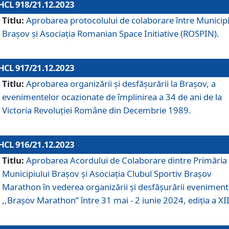
HCL 918/21.12.2023
Titlu:
Aprobarea protocolului de colaborare între Municipi
Brașov și Asociația Romanian Space Initiative (ROSPIN).
HCL 917/21.12.2023
Titlu:
Aprobarea organizării şi desfăşurării la Braşov, a
evenimentelor ocazionate de împlinirea a 34 de ani de la
Victoria Revoluţiei Române din Decembrie 1989.
HCL 916/21.12.2023
Titlu:
Aprobarea Acordului de Colaborare dintre Primăria
Municipiului Brașov și Asociația Clubul Sportiv Brașov
Marathon în vederea organizării și desfășurării eveniment
,,Brașov Marathon” între 31 mai - 2 iunie 2024, ediția a XII