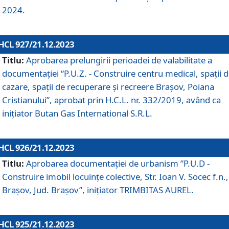
2024.
HCL 927/21.12.2023
Titlu:
Aprobarea prelungirii perioadei de valabilitate a
documentaţiei “P.U.Z. - Construire centru medical, spații 
cazare, spații de recuperare și recreere Brașov, Poiana
Cristianului”, aprobat prin H.C.L. nr. 332/2019, având ca
inițiator Butan Gas International S.R.L.
HCL 926/21.12.2023
Titlu:
Aprobarea documentaţiei de urbanism ”P.U.D -
Construire imobil locuințe colective, Str. Ioan V. Socec f.n.,
Brașov, Jud. Brașov”, inițiator TRIMBITAS AUREL.
HCL 925/21.12.2023