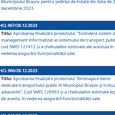
Municipiului Braşov pentru ședința de îndată din data de 
decembrie 2023.
HCL 967/28.12.2023
Titlu:
Aprobarea finalizării proiectului: ”Extindere sistem 
management informatizat al sistemului de transport publi
cod SMIS 127412 și a cheltuielilor estimate ale acestuia în
vederea asigurării funcționalității sale.
HCL 966/28.12.2023
Titlu:
Aprobarea finalizării proiectului ”Amenajare benzi
dedicate transportului public în Municipiul Brașov şi trotu
adiacente”, Cod SMIS 126993 și a cheltuielilor estimate le
de acesta, în vederea asigurării funcționalității sale.