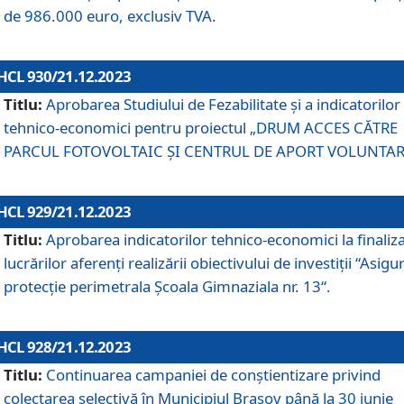
de 986.000 euro, exclusiv TVA.
HCL 930/21.12.2023
Titlu:
Aprobarea Studiului de Fezabilitate și a indicatorilor
tehnico-economici pentru proiectul „DRUM ACCES CĂTRE
PARCUL FOTOVOLTAIC ȘI CENTRUL DE APORT VOLUNTAR
HCL 929/21.12.2023
Titlu:
Aprobarea indicatorilor tehnico-economici la finaliz
lucrărilor aferenți realizării obiectivului de investiții “Asigu
protecție perimetrala Școala Gimnaziala nr. 13“.
HCL 928/21.12.2023
Titlu:
Continuarea campaniei de conștientizare privind
colectarea selectivă în Municipiul Braşov până la 30 iunie