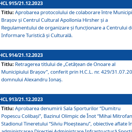
HCL 915/21.12.2023
Titlu:
Aprobarea protocolului de colaborare între Municipi
Brașov și Centrul Cultural Apollonia Hirsher și a
Regulamentului de organizare și funcționare a Centrului d
Informare Turistică și Culturală.
HCL 914/21.12.2023
Titlu:
Retragerea titlului de „Cetățean de Onoare al
Municipiului Brașov”, conferit prin H.C.L. nr. 429/31.07.2
domnului Alexandru Ionaș.
HCL 913/21.12.2023
Titlu:
Aprobarea denumirii Sala Sporturilor “Dumitru
Popescu Colibași”, Bazinul Olimpic de Înot “Mihai Mitrofan
Stadionul Tineretului “Silviu Ploeșteanu”, obiective aflate î
administrarea Direcției Administrare Infrastructură Sport