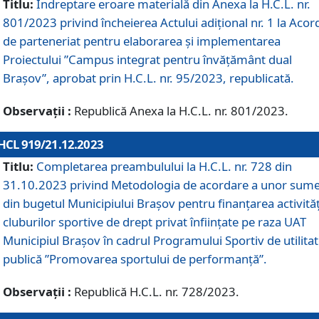
Titlu:
Îndreptare eroare materială din Anexa la H.C.L. nr.
801/2023 privind încheierea Actului adițional nr. 1 la Acor
de parteneriat pentru elaborarea și implementarea
Proiectului ”Campus integrat pentru învățământ dual
Brașov”, aprobat prin H.C.L. nr. 95/2023, republicată.
Observații :
Republică Anexa la H.C.L. nr. 801/2023.
HCL 919/21.12.2023
Titlu:
Completarea preambulului la H.C.L. nr. 728 din
31.10.2023 privind Metodologia de acordare a unor sum
din bugetul Municipiului Brașov pentru finanțarea activităț
cluburilor sportive de drept privat înființate pe raza UAT
Municipiul Brașov în cadrul Programului Sportiv de utilita
publică ”Promovarea sportului de performanță”.
Observații :
Republică H.C.L. nr. 728/2023.