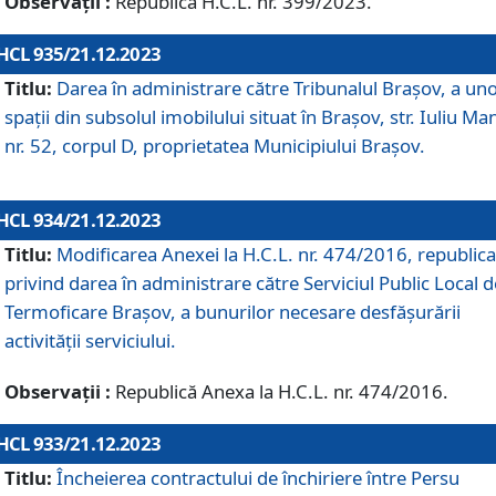
Observații :
Republică H.C.L. nr. 399/2023.
HCL 935/21.12.2023
Titlu:
Darea în administrare către Tribunalul Brașov, a un
spații din subsolul imobilului situat în Brașov, str. Iuliu Ma
nr. 52, corpul D, proprietatea Municipiului Brașov.
HCL 934/21.12.2023
Titlu:
Modificarea Anexei la H.C.L. nr. 474/2016, republica
privind darea în administrare către Serviciul Public Local d
Termoficare Braşov, a bunurilor necesare desfăşurării
activităţii serviciului.
Observații :
Republică Anexa la H.C.L. nr. 474/2016.
HCL 933/21.12.2023
Titlu:
Încheierea contractului de închiriere între Persu