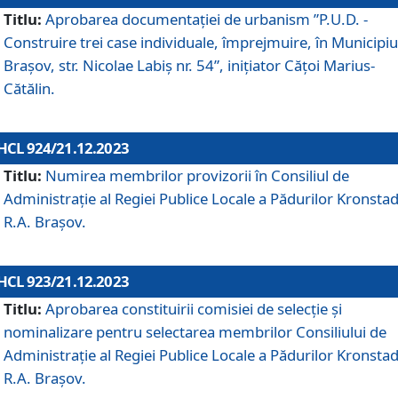
Titlu:
Aprobarea documentaţiei de urbanism ”P.U.D. -
Construire trei case individuale, împrejmuire, în Municipiu
Brașov, str. Nicolae Labiș nr. 54”, inițiator Cățoi Marius-
Cătălin.
HCL 924/21.12.2023
Titlu:
Numirea membrilor provizorii în Consiliul de
Administraţie al Regiei Publice Locale a Pădurilor Kronstad
R.A. Brașov.
HCL 923/21.12.2023
Titlu:
Aprobarea constituirii comisiei de selecție și
nominalizare pentru selectarea membrilor Consiliului de
Administrație al Regiei Publice Locale a Pădurilor Kronstad
R.A. Brașov.