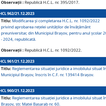
Observații :
Republică H.C.L. nr. 395/2017.
HCL 962/21.12.2023
Titlu:
Modificarea și completarea H.C.L. nr. 1092/2022
privind aprobarea rețelei unităților de învăţământ
preuniversitar, din Municipiul Braşov, pentru anul școlar 
- 2024, republicată.
Observații :
Republică H.C.L. nr. 1092/2022.
HCL 961/21.12.2023
Titlu:
Reglementarea situației juridice a imobilului situat î
Municipiul Brașov, înscris în C.F. nr. 139414 Brașov.
HCL 960/21.12.2023
Titlu:
Reglementarea situației juridice a imobilului situat î
Brașov, str. Matei Basarab nr. 60.