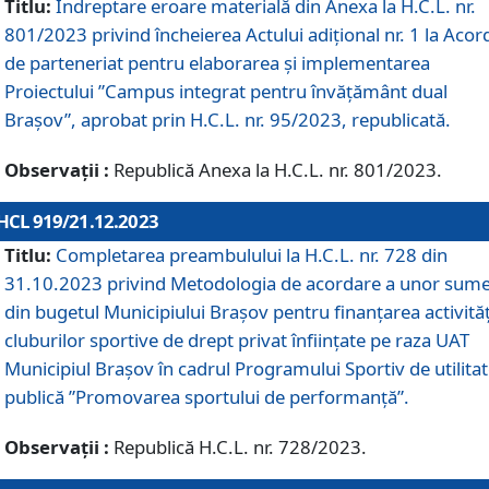
Titlu:
Îndreptare eroare materială din Anexa la H.C.L. nr.
801/2023 privind încheierea Actului adițional nr. 1 la Acor
de parteneriat pentru elaborarea și implementarea
Proiectului ”Campus integrat pentru învățământ dual
Brașov”, aprobat prin H.C.L. nr. 95/2023, republicată.
Observații :
Republică Anexa la H.C.L. nr. 801/2023.
HCL 919/21.12.2023
Titlu:
Completarea preambulului la H.C.L. nr. 728 din
31.10.2023 privind Metodologia de acordare a unor sum
din bugetul Municipiului Brașov pentru finanțarea activităț
cluburilor sportive de drept privat înființate pe raza UAT
Municipiul Brașov în cadrul Programului Sportiv de utilita
publică ”Promovarea sportului de performanță”.
Observații :
Republică H.C.L. nr. 728/2023.