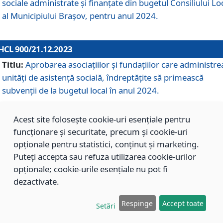
sociale administrate și finanțate din bugetul Consiliului Lo
al Municipiului Brașov, pentru anul 2024.
HCL 900/21.12.2023
Titlu:
Aprobarea asociațiilor şi fundațiilor care administre
unități de asistenţă socială, îndreptăţite să primească
subvenţii de la bugetul local în anul 2024.
Acest site folosește cookie-uri esențiale pentru
HCL 899/21.12.2023
funcționare și securitate, precum și cookie-uri
Titlu:
Aprobarea standardelor de cost pentru serviciile
opționale pentru statistici, conținut și marketing.
sociale furnizate în cadrul Direcției de Asistență Socială
Puteți accepta sau refuza utilizarea cookie-urilor
Brașov, pentru anul 2024.
opționale; cookie-urile esențiale nu pot fi
dezactivate.
HCL 898/21.12.2023
Respinge
Accept toate
Setări
Titlu:
Modificarea Anexei la H.C.L. nr. 91 din 09.02.2018,