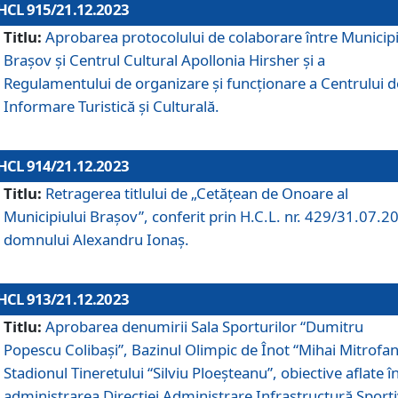
HCL 915/21.12.2023
Titlu:
Aprobarea protocolului de colaborare între Municipi
Brașov și Centrul Cultural Apollonia Hirsher și a
Regulamentului de organizare și funcționare a Centrului d
Informare Turistică și Culturală.
HCL 914/21.12.2023
Titlu:
Retragerea titlului de „Cetățean de Onoare al
Municipiului Brașov”, conferit prin H.C.L. nr. 429/31.07.2
domnului Alexandru Ionaș.
HCL 913/21.12.2023
Titlu:
Aprobarea denumirii Sala Sporturilor “Dumitru
Popescu Colibași”, Bazinul Olimpic de Înot “Mihai Mitrofan
Stadionul Tineretului “Silviu Ploeșteanu”, obiective aflate î
administrarea Direcției Administrare Infrastructură Sport