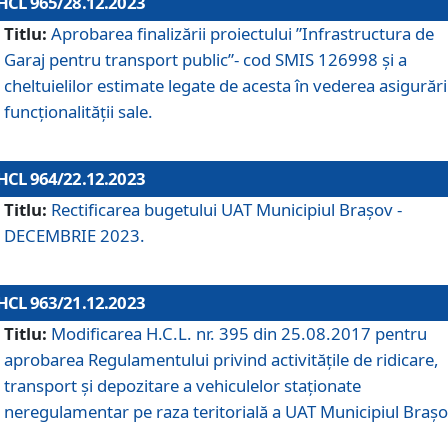
HCL 965/28.12.2023
Titlu:
Aprobarea finalizării proiectului ”Infrastructura de
Garaj pentru transport public”- cod SMIS 126998 și a
cheltuielilor estimate legate de acesta în vederea asigurări
funcționalității sale.
HCL 964/22.12.2023
Titlu:
Rectificarea bugetului UAT Municipiul Braşov -
DECEMBRIE 2023.
HCL 963/21.12.2023
Titlu:
Modificarea H.C.L. nr. 395 din 25.08.2017 pentru
aprobarea Regulamentului privind activitățile de ridicare,
transport şi depozitare a vehiculelor staționate
neregulamentar pe raza teritorială a UAT Municipiul Braşo