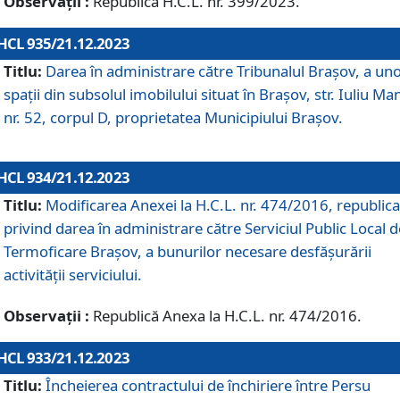
Observații :
Republică H.C.L. nr. 399/2023.
HCL 935/21.12.2023
Titlu:
Darea în administrare către Tribunalul Brașov, a un
spații din subsolul imobilului situat în Brașov, str. Iuliu Ma
nr. 52, corpul D, proprietatea Municipiului Brașov.
HCL 934/21.12.2023
Titlu:
Modificarea Anexei la H.C.L. nr. 474/2016, republica
privind darea în administrare către Serviciul Public Local d
Termoficare Braşov, a bunurilor necesare desfăşurării
activităţii serviciului.
Observații :
Republică Anexa la H.C.L. nr. 474/2016.
HCL 933/21.12.2023
Titlu:
Încheierea contractului de închiriere între Persu