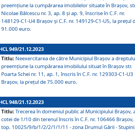
preemțiune la cumpărarea imobilelor situate în Brașov, str
Nicolae Bălcescu nr. 3, ap. 8 și ap. 9, înscrise în C.F. nr.
148129-C1-U4 Brașov și C.F. nr. 149129-C1-U5, la prețul 
91.000 euro.
HCL 949/21.12.2023
Titlu:
Neexercitarea de către Municipiul Brașov a dreptulu
preemțiune la cumpărarea imobilului situat în Brașov str.
Poarta Schei nr. 11, ap. 1, înscris în C.F. nr. 129303-C1-U3
Brașov, la prețul de 75.000 euro.
HCL 948/21.12.2023
Titlu:
Trecerea în domeniul public al Municipiului Braşov, 
cotei de 1/10 din terenul înscris în C.F. nr. 106466 Brașov, 
top. 10025/9/b/1/2/2/1/1/11 - zona Drumul Gării - Stupini