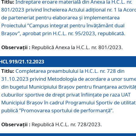
Titlu:
Îndreptare eroare materială din Anexa la H.C.L. nr.
801/2023 privind încheierea Actului adițional nr. 1 la Acor
de parteneriat pentru elaborarea și implementarea
Proiectului ”Campus integrat pentru învățământ dual
Brașov”, aprobat prin H.C.L. nr. 95/2023, republicată.
Observații :
Republică Anexa la H.C.L. nr. 801/2023.
HCL 919/21.12.2023
Titlu:
Completarea preambulului la H.C.L. nr. 728 din
31.10.2023 privind Metodologia de acordare a unor sum
din bugetul Municipiului Brașov pentru finanțarea activităț
cluburilor sportive de drept privat înființate pe raza UAT
Municipiul Brașov în cadrul Programului Sportiv de utilita
publică ”Promovarea sportului de performanță”.
Observații :
Republică H.C.L. nr. 728/2023.