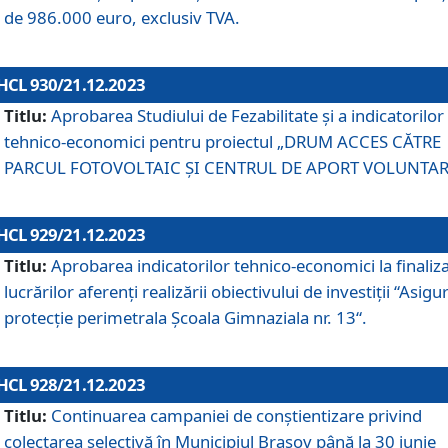
de 986.000 euro, exclusiv TVA.
HCL 930/21.12.2023
Titlu:
Aprobarea Studiului de Fezabilitate și a indicatorilor
tehnico-economici pentru proiectul „DRUM ACCES CĂTRE
PARCUL FOTOVOLTAIC ȘI CENTRUL DE APORT VOLUNTAR
HCL 929/21.12.2023
Titlu:
Aprobarea indicatorilor tehnico-economici la finaliz
lucrărilor aferenți realizării obiectivului de investiții “Asigu
protecție perimetrala Școala Gimnaziala nr. 13“.
HCL 928/21.12.2023
Titlu:
Continuarea campaniei de conștientizare privind
colectarea selectivă în Municipiul Braşov până la 30 iunie