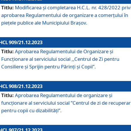
Titlu:
Modificarea și completarea H.C.L. nr. 428/2022 priv
aprobarea Regulamentului de organizare a comerțului în
piețele publice ale Municipiului Braşov.
HCL 909/21.12.2023
Titlu:
Aprobarea Regulamentului de Organizare și
Funcționare al serviciului social ,,Centrul de Zi pentru
Consiliere şi Sprijin pentru Părinţi şi Copii”.
HCL 908/21.12.2023
Titlu:
Aprobarea Regulamentului de organizare şi
funcţionare al serviciului social ”Centrul de zi de recupera
pentru copii cu dizabilități”.
HCL 907/21.12.2023