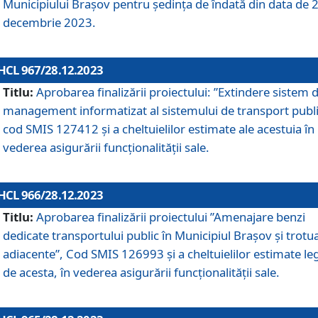
Municipiului Braşov pentru ședința de îndată din data de 
decembrie 2023.
HCL 967/28.12.2023
Titlu:
Aprobarea finalizării proiectului: ”Extindere sistem 
management informatizat al sistemului de transport publi
cod SMIS 127412 și a cheltuielilor estimate ale acestuia în
vederea asigurării funcționalității sale.
HCL 966/28.12.2023
Titlu:
Aprobarea finalizării proiectului ”Amenajare benzi
dedicate transportului public în Municipiul Brașov şi trotu
adiacente”, Cod SMIS 126993 și a cheltuielilor estimate le
de acesta, în vederea asigurării funcționalității sale.