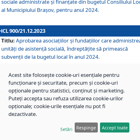
sociale administrate și finanțate din bugetul Consiliului Lo
al Municipiului Brașov, pentru anul 2024.
HCL 900/21.12.2023
Titlu:
Aprobarea asociațiilor şi fundațiilor care administre
unități de asistenţă socială, îndreptăţite să primească
subvenţii de la bugetul local în anul 2024.
Acest site folosește cookie-uri esențiale pentru
HCL 899/21.12.2023
funcționare și securitate, precum și cookie-uri
Titlu:
Aprobarea standardelor de cost pentru serviciile
opționale pentru statistici, conținut și marketing.
sociale furnizate în cadrul Direcției de Asistență Socială
Puteți accepta sau refuza utilizarea cookie-urilor
Brașov, pentru anul 2024.
opționale; cookie-urile esențiale nu pot fi
dezactivate.
HCL 898/21.12.2023
Respinge
Accept toate
Setări
Titlu:
Modificarea Anexei la H.C.L. nr. 91 din 09.02.2018,