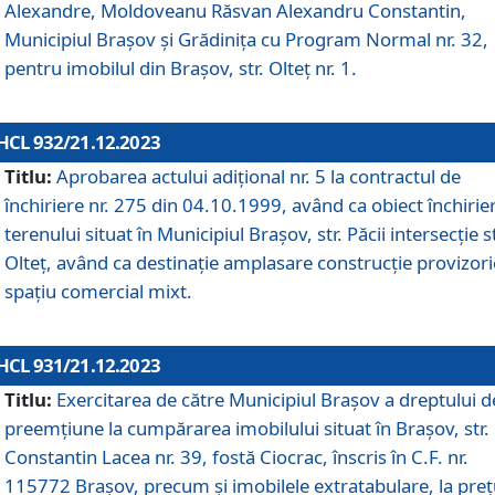
Alexandre, Moldoveanu Răsvan Alexandru Constantin,
Municipiul Braşov şi Grădinița cu Program Normal nr. 32,
pentru imobilul din Brașov, str. Olteț nr. 1.
HCL 932/21.12.2023
Titlu:
Aprobarea actului adițional nr. 5 la contractul de
închiriere nr. 275 din 04.10.1999, având ca obiect închirie
terenului situat în Municipiul Brașov, str. Păcii intersecție st
Olteț, având ca destinație amplasare construcție provizori
spațiu comercial mixt.
HCL 931/21.12.2023
Titlu:
Exercitarea de către Municipiul Brașov a dreptului d
preemțiune la cumpărarea imobilului situat în Brașov, str.
Constantin Lacea nr. 39, fostă Ciocrac, înscris în C.F. nr.
115772 Brașov, precum și imobilele extratabulare, la preț