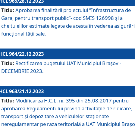
HCL 965/28.12.2023
Titlu:
Aprobarea finalizării proiectului ”Infrastructura de
Garaj pentru transport public”- cod SMIS 126998 și a
cheltuielilor estimate legate de acesta în vederea asigurări
funcționalității sale.
HCL 964/22.12.2023
Titlu:
Rectificarea bugetului UAT Municipiul Braşov -
DECEMBRIE 2023.
HCL 963/21.12.2023
Titlu:
Modificarea H.C.L. nr. 395 din 25.08.2017 pentru
aprobarea Regulamentului privind activitățile de ridicare,
transport şi depozitare a vehiculelor staționate
neregulamentar pe raza teritorială a UAT Municipiul Braşo