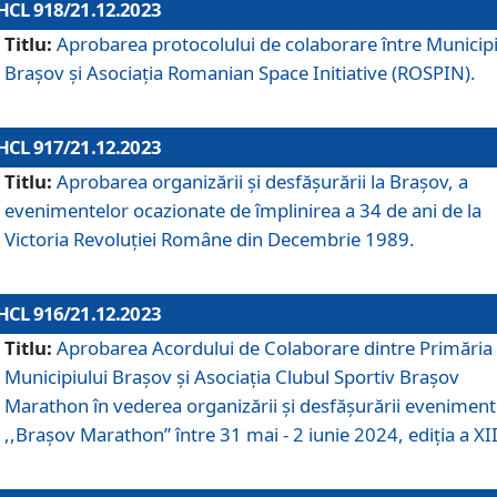
HCL 918/21.12.2023
Titlu:
Aprobarea protocolului de colaborare între Municipi
Brașov și Asociația Romanian Space Initiative (ROSPIN).
HCL 917/21.12.2023
Titlu:
Aprobarea organizării şi desfăşurării la Braşov, a
evenimentelor ocazionate de împlinirea a 34 de ani de la
Victoria Revoluţiei Române din Decembrie 1989.
HCL 916/21.12.2023
Titlu:
Aprobarea Acordului de Colaborare dintre Primăria
Municipiului Brașov și Asociația Clubul Sportiv Brașov
Marathon în vederea organizării și desfășurării eveniment
,,Brașov Marathon” între 31 mai - 2 iunie 2024, ediția a XII