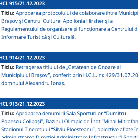
HCL 915/21.12.2023
Titlu:
Aprobarea protocolului de colaborare între Municipi
Brașov și Centrul Cultural Apollonia Hirsher și a
Regulamentului de organizare și funcționare a Centrului d
Informare Turistică și Culturală.
HCL 914/21.12.2023
Titlu:
Retragerea titlului de „Cetățean de Onoare al
Municipiului Brașov”, conferit prin H.C.L. nr. 429/31.07.2
domnului Alexandru Ionaș.
HCL 913/21.12.2023
Titlu:
Aprobarea denumirii Sala Sporturilor “Dumitru
Popescu Colibași”, Bazinul Olimpic de Înot “Mihai Mitrofan
Stadionul Tineretului “Silviu Ploeșteanu”, obiective aflate î
administrarea Direcției Administrare Infrastructură Sport