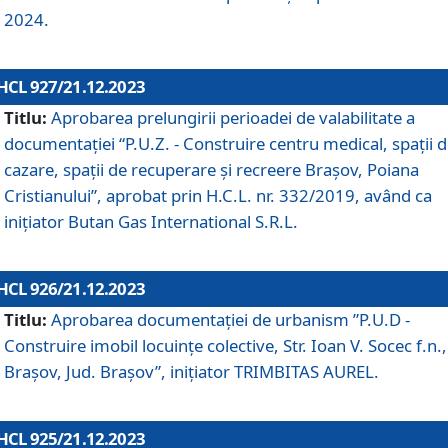
2024.
HCL 927/21.12.2023
Titlu:
Aprobarea prelungirii perioadei de valabilitate a
documentaţiei “P.U.Z. - Construire centru medical, spații 
cazare, spații de recuperare și recreere Brașov, Poiana
Cristianului”, aprobat prin H.C.L. nr. 332/2019, având ca
inițiator Butan Gas International S.R.L.
HCL 926/21.12.2023
Titlu:
Aprobarea documentaţiei de urbanism ”P.U.D -
Construire imobil locuințe colective, Str. Ioan V. Socec f.n.,
Brașov, Jud. Brașov”, inițiator TRIMBITAS AUREL.
HCL 925/21.12.2023