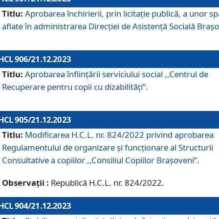
Titlu:
Aprobarea închirierii, prin licitație publică, a unor sp
aflate în administrarea Direcției de Asistență Socială Brașo
HCL 906/21.12.2023
Titlu:
Aprobarea înființării serviciului social ,,Centrul de
Recuperare pentru copii cu dizabilități”.
HCL 905/21.12.2023
Titlu:
Modificarea H.C.L. nr. 824/2022 privind aprobarea
Regulamentului de organizare şi funcţionare al Structurii
Consultative a copiilor ,,Consiliul Copiilor Braşoveni”.
Observații :
Republică H.C.L. nr. 824/2022.
HCL 904/21.12.2023