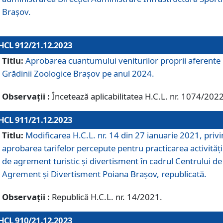
Brașov.
HCL 912/21.12.2023
Titlu:
Aprobarea cuantumului veniturilor proprii aferente
Grădinii Zoologice Braşov pe anul 2024.
Observații :
Încetează aplicabilitatea H.C.L. nr. 1074/2022
HCL 911/21.12.2023
Titlu:
Modificarea H.C.L. nr. 14 din 27 ianuarie 2021, priv
aprobarea tarifelor percepute pentru practicarea activități
de agrement turistic și divertisment în cadrul Centrului de
Agrement și Divertisment Poiana Brașov, republicată.
Observații :
Republică H.C.L. nr. 14/2021.
HCL 910/21.12.2023