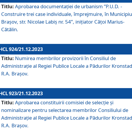
Titlu:
Aprobarea documentaţiei de urbanism ”P.U.D. -
Construire trei case individuale, împrejmuire, în Municipiu
Brașov, str. Nicolae Labiș nr. 54”, inițiator Cățoi Marius-
Cătălin.
HCL 924/21.12.2023
Titlu:
Numirea membrilor provizorii în Consiliul de
Administraţie al Regiei Publice Locale a Pădurilor Kronstad
R.A. Brașov.
HCL 923/21.12.2023
Titlu:
Aprobarea constituirii comisiei de selecție și
nominalizare pentru selectarea membrilor Consiliului de
Administrație al Regiei Publice Locale a Pădurilor Kronstad
R.A. Brașov.