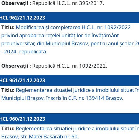
Observații :
Republică H.C.L. nr. 395/2017.
HCL 962/21.12.2023
Titlu:
Modificarea și completarea H.C.L. nr. 1092/2022
privind aprobarea rețelei unităților de învăţământ
preuniversitar, din Municipiul Braşov, pentru anul școlar 
- 2024, republicată.
Observații :
Republică H.C.L. nr. 1092/2022.
HCL 961/21.12.2023
Titlu:
Reglementarea situației juridice a imobilului situat î
Municipiul Brașov, înscris în C.F. nr. 139414 Brașov.
HCL 960/21.12.2023
Titlu:
Reglementarea situației juridice a imobilului situat î
Brașov, str. Matei Basarab nr. 60.