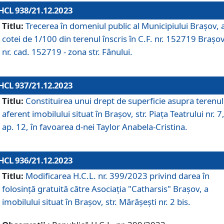
HCL 938/21.12.2023
Titlu:
Trecerea în domeniul public al Municipiului Braşov, 
cotei de 1/100 din terenul înscris în C.F. nr. 152719 Brașov
nr. cad. 152719 - zona str. Fânului.
HCL 937/21.12.2023
Titlu:
Constituirea unui drept de superficie asupra terenul
aferent imobilului situat în Brașov, str. Piața Teatrului nr. 7
ap. 12, în favoarea d-nei Taylor Anabela-Cristina.
HCL 936/21.12.2023
Titlu:
Modificarea H.C.L. nr. 399/2023 privind darea în
folosinţă gratuită către Asociaţia "Catharsis" Brașov, a
imobilului situat în Braşov, str. Mărăşeşti nr. 2 bis.