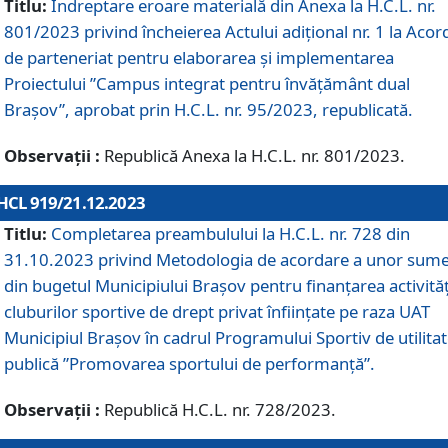
Titlu:
Îndreptare eroare materială din Anexa la H.C.L. nr.
801/2023 privind încheierea Actului adițional nr. 1 la Acor
de parteneriat pentru elaborarea și implementarea
Proiectului ”Campus integrat pentru învățământ dual
Brașov”, aprobat prin H.C.L. nr. 95/2023, republicată.
Observații :
Republică Anexa la H.C.L. nr. 801/2023.
HCL 919/21.12.2023
Titlu:
Completarea preambulului la H.C.L. nr. 728 din
31.10.2023 privind Metodologia de acordare a unor sum
din bugetul Municipiului Brașov pentru finanțarea activităț
cluburilor sportive de drept privat înființate pe raza UAT
Municipiul Brașov în cadrul Programului Sportiv de utilita
publică ”Promovarea sportului de performanță”.
Observații :
Republică H.C.L. nr. 728/2023.