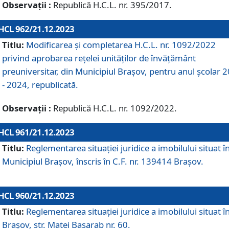
Observații :
Republică H.C.L. nr. 395/2017.
HCL 962/21.12.2023
Titlu:
Modificarea și completarea H.C.L. nr. 1092/2022
privind aprobarea rețelei unităților de învăţământ
preuniversitar, din Municipiul Braşov, pentru anul școlar 
- 2024, republicată.
Observații :
Republică H.C.L. nr. 1092/2022.
HCL 961/21.12.2023
Titlu:
Reglementarea situației juridice a imobilului situat î
Municipiul Brașov, înscris în C.F. nr. 139414 Brașov.
HCL 960/21.12.2023
Titlu:
Reglementarea situației juridice a imobilului situat î
Brașov, str. Matei Basarab nr. 60.