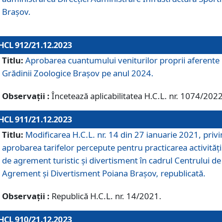
Brașov.
HCL 912/21.12.2023
Titlu:
Aprobarea cuantumului veniturilor proprii aferente
Grădinii Zoologice Braşov pe anul 2024.
Observații :
Încetează aplicabilitatea H.C.L. nr. 1074/2022
HCL 911/21.12.2023
Titlu:
Modificarea H.C.L. nr. 14 din 27 ianuarie 2021, priv
aprobarea tarifelor percepute pentru practicarea activități
de agrement turistic și divertisment în cadrul Centrului de
Agrement și Divertisment Poiana Brașov, republicată.
Observații :
Republică H.C.L. nr. 14/2021.
HCL 910/21.12.2023