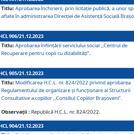
Titlu:
Aprobarea închirierii, prin licitație publică, a unor sp
aflate în administrarea Direcției de Asistență Socială Brașo
HCL 906/21.12.2023
Titlu:
Aprobarea înființării serviciului social ,,Centrul de
Recuperare pentru copii cu dizabilități”.
HCL 905/21.12.2023
Titlu:
Modificarea H.C.L. nr. 824/2022 privind aprobarea
Regulamentului de organizare şi funcţionare al Structurii
Consultative a copiilor ,,Consiliul Copiilor Braşoveni”.
Observații :
Republică H.C.L. nr. 824/2022.
HCL 904/21.12.2023