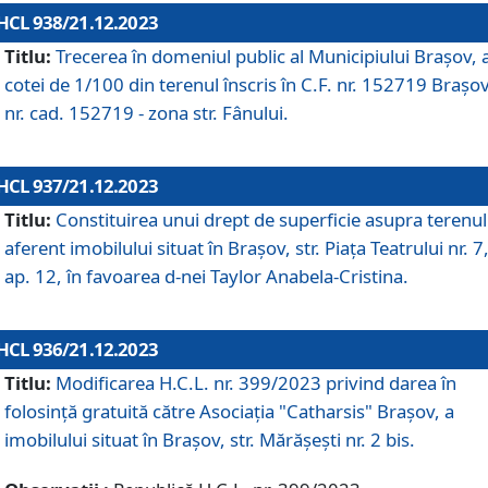
HCL 938/21.12.2023
Titlu:
Trecerea în domeniul public al Municipiului Braşov, 
cotei de 1/100 din terenul înscris în C.F. nr. 152719 Brașov
nr. cad. 152719 - zona str. Fânului.
HCL 937/21.12.2023
Titlu:
Constituirea unui drept de superficie asupra terenul
aferent imobilului situat în Brașov, str. Piața Teatrului nr. 7
ap. 12, în favoarea d-nei Taylor Anabela-Cristina.
HCL 936/21.12.2023
Titlu:
Modificarea H.C.L. nr. 399/2023 privind darea în
folosinţă gratuită către Asociaţia "Catharsis" Brașov, a
imobilului situat în Braşov, str. Mărăşeşti nr. 2 bis.