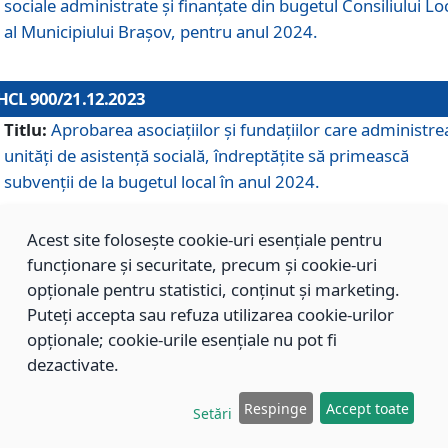
sociale administrate și finanțate din bugetul Consiliului Lo
al Municipiului Brașov, pentru anul 2024.
HCL 900/21.12.2023
Titlu:
Aprobarea asociațiilor şi fundațiilor care administre
unități de asistenţă socială, îndreptăţite să primească
subvenţii de la bugetul local în anul 2024.
Acest site folosește cookie-uri esențiale pentru
HCL 899/21.12.2023
funcționare și securitate, precum și cookie-uri
Titlu:
Aprobarea standardelor de cost pentru serviciile
opționale pentru statistici, conținut și marketing.
sociale furnizate în cadrul Direcției de Asistență Socială
Puteți accepta sau refuza utilizarea cookie-urilor
Brașov, pentru anul 2024.
opționale; cookie-urile esențiale nu pot fi
dezactivate.
HCL 898/21.12.2023
Respinge
Accept toate
Setări
Titlu:
Modificarea Anexei la H.C.L. nr. 91 din 09.02.2018,