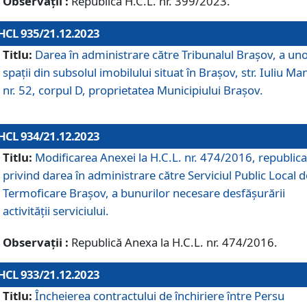
Observații :
Republică H.C.L. nr. 399/2023.
HCL 935/21.12.2023
Titlu:
Darea în administrare către Tribunalul Brașov, a un
spații din subsolul imobilului situat în Brașov, str. Iuliu Ma
nr. 52, corpul D, proprietatea Municipiului Brașov.
HCL 934/21.12.2023
Titlu:
Modificarea Anexei la H.C.L. nr. 474/2016, republica
privind darea în administrare către Serviciul Public Local d
Termoficare Braşov, a bunurilor necesare desfăşurării
activităţii serviciului.
Observații :
Republică Anexa la H.C.L. nr. 474/2016.
HCL 933/21.12.2023
Titlu:
Încheierea contractului de închiriere între Persu