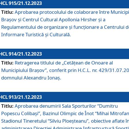
HCL 915/21.12.2023
Titlu:
Aprobarea protocolului de colaborare între Municipi
Brașov și Centrul Cultural Apollonia Hirsher și a
Regulamentului de organizare și funcționare a Centrului d
Informare Turistică și Culturală.
HCL 914/21.12.2023
Titlu:
Retragerea titlului de „Cetățean de Onoare al
Municipiului Brașov”, conferit prin H.C.L. nr. 429/31.07.2
domnului Alexandru Ionaș.
HCL 913/21.12.2023
Titlu:
Aprobarea denumirii Sala Sporturilor “Dumitru
Popescu Colibași”, Bazinul Olimpic de Înot “Mihai Mitrofan
Stadionul Tineretului “Silviu Ploeșteanu”, obiective aflate î
administrarea Direcției Administrare Infrastructură Sport