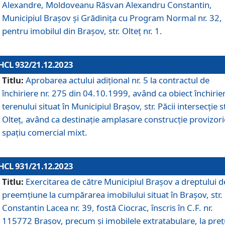
Alexandre, Moldoveanu Răsvan Alexandru Constantin,
Municipiul Braşov şi Grădinița cu Program Normal nr. 32,
pentru imobilul din Brașov, str. Olteț nr. 1.
HCL 932/21.12.2023
Titlu:
Aprobarea actului adițional nr. 5 la contractul de
închiriere nr. 275 din 04.10.1999, având ca obiect închirie
terenului situat în Municipiul Brașov, str. Păcii intersecție st
Olteț, având ca destinație amplasare construcție provizori
spațiu comercial mixt.
HCL 931/21.12.2023
Titlu:
Exercitarea de către Municipiul Brașov a dreptului d
preemțiune la cumpărarea imobilului situat în Brașov, str.
Constantin Lacea nr. 39, fostă Ciocrac, înscris în C.F. nr.
115772 Brașov, precum și imobilele extratabulare, la preț