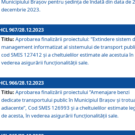
Municipiului Braşov pentru ședința de îndată din data de 
decembrie 2023.
HCL 967/28.12.2023
Titlu:
Aprobarea finalizării proiectului: ”Extindere sistem 
management informatizat al sistemului de transport publi
cod SMIS 127412 și a cheltuielilor estimate ale acestuia în
vederea asigurării funcționalității sale.
HCL 966/28.12.2023
Titlu:
Aprobarea finalizării proiectului ”Amenajare benzi
dedicate transportului public în Municipiul Brașov şi trotu
adiacente”, Cod SMIS 126993 și a cheltuielilor estimate le
de acesta, în vederea asigurării funcționalității sale.