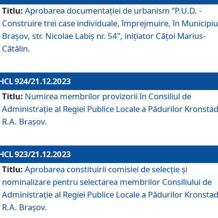
Titlu:
Aprobarea documentaţiei de urbanism ”P.U.D. -
Construire trei case individuale, împrejmuire, în Municipiu
Brașov, str. Nicolae Labiș nr. 54”, inițiator Cățoi Marius-
Cătălin.
HCL 924/21.12.2023
Titlu:
Numirea membrilor provizorii în Consiliul de
Administraţie al Regiei Publice Locale a Pădurilor Kronstad
R.A. Brașov.
HCL 923/21.12.2023
Titlu:
Aprobarea constituirii comisiei de selecție și
nominalizare pentru selectarea membrilor Consiliului de
Administrație al Regiei Publice Locale a Pădurilor Kronstad
R.A. Brașov.