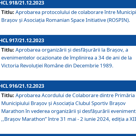
HCL 918/21.12.2023
Titlu:
Aprobarea protocolului de colaborare între Municipi
Brașov și Asociația Romanian Space Initiative (ROSPIN).
HCL 917/21.12.2023
Titlu:
Aprobarea organizării şi desfăşurării la Braşov, a
evenimentelor ocazionate de împlinirea a 34 de ani de la
Victoria Revoluţiei Române din Decembrie 1989.
HCL 916/21.12.2023
Titlu:
Aprobarea Acordului de Colaborare dintre Primăria
Municipiului Brașov și Asociația Clubul Sportiv Brașov
Marathon în vederea organizării și desfășurării eveniment
,,Brașov Marathon” între 31 mai - 2 iunie 2024, ediția a XII