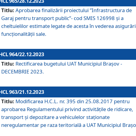
HCL 965/28.12.2023
Titlu:
Aprobarea finalizării proiectului ”Infrastructura de
Garaj pentru transport public”- cod SMIS 126998 și a
cheltuielilor estimate legate de acesta în vederea asigurări
funcționalității sale.
HCL 964/22.12.2023
Titlu:
Rectificarea bugetului UAT Municipiul Braşov -
DECEMBRIE 2023.
HCL 963/21.12.2023
Titlu:
Modificarea H.C.L. nr. 395 din 25.08.2017 pentru
aprobarea Regulamentului privind activitățile de ridicare,
transport şi depozitare a vehiculelor staționate
neregulamentar pe raza teritorială a UAT Municipiul Braşo