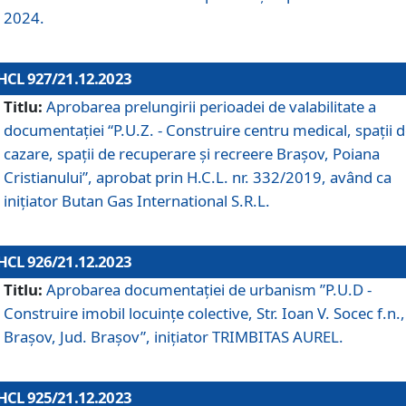
2024.
HCL 927/21.12.2023
Titlu:
Aprobarea prelungirii perioadei de valabilitate a
documentaţiei “P.U.Z. - Construire centru medical, spații 
cazare, spații de recuperare și recreere Brașov, Poiana
Cristianului”, aprobat prin H.C.L. nr. 332/2019, având ca
inițiator Butan Gas International S.R.L.
HCL 926/21.12.2023
Titlu:
Aprobarea documentaţiei de urbanism ”P.U.D -
Construire imobil locuințe colective, Str. Ioan V. Socec f.n.,
Brașov, Jud. Brașov”, inițiator TRIMBITAS AUREL.
HCL 925/21.12.2023