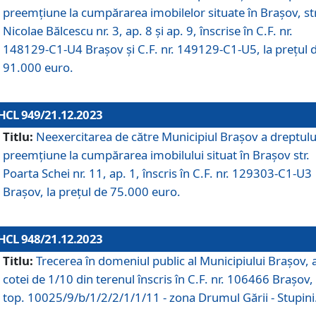
preemțiune la cumpărarea imobilelor situate în Brașov, str
Nicolae Bălcescu nr. 3, ap. 8 și ap. 9, înscrise în C.F. nr.
148129-C1-U4 Brașov și C.F. nr. 149129-C1-U5, la prețul 
91.000 euro.
HCL 949/21.12.2023
Titlu:
Neexercitarea de către Municipiul Brașov a dreptulu
preemțiune la cumpărarea imobilului situat în Brașov str.
Poarta Schei nr. 11, ap. 1, înscris în C.F. nr. 129303-C1-U3
Brașov, la prețul de 75.000 euro.
HCL 948/21.12.2023
Titlu:
Trecerea în domeniul public al Municipiului Braşov, 
cotei de 1/10 din terenul înscris în C.F. nr. 106466 Brașov, 
top. 10025/9/b/1/2/2/1/1/11 - zona Drumul Gării - Stupini