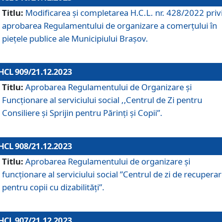
Titlu:
Modificarea și completarea H.C.L. nr. 428/2022 priv
aprobarea Regulamentului de organizare a comerțului în
piețele publice ale Municipiului Braşov.
HCL 909/21.12.2023
Titlu:
Aprobarea Regulamentului de Organizare și
Funcționare al serviciului social ,,Centrul de Zi pentru
Consiliere şi Sprijin pentru Părinţi şi Copii”.
HCL 908/21.12.2023
Titlu:
Aprobarea Regulamentului de organizare şi
funcţionare al serviciului social ”Centrul de zi de recupera
pentru copii cu dizabilități”.
HCL 907/21.12.2023