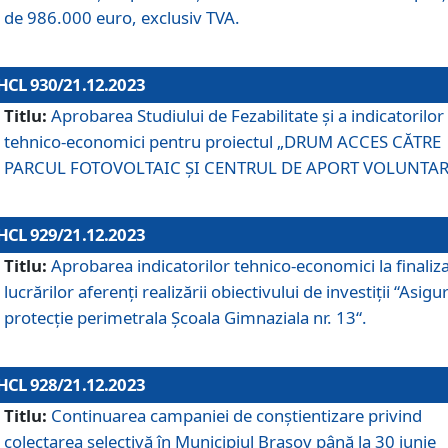
de 986.000 euro, exclusiv TVA.
HCL 930/21.12.2023
Titlu:
Aprobarea Studiului de Fezabilitate și a indicatorilor
tehnico-economici pentru proiectul „DRUM ACCES CĂTRE
PARCUL FOTOVOLTAIC ȘI CENTRUL DE APORT VOLUNTAR
HCL 929/21.12.2023
Titlu:
Aprobarea indicatorilor tehnico-economici la finaliz
lucrărilor aferenți realizării obiectivului de investiții “Asigu
protecție perimetrala Școala Gimnaziala nr. 13“.
HCL 928/21.12.2023
Titlu:
Continuarea campaniei de conștientizare privind
colectarea selectivă în Municipiul Braşov până la 30 iunie