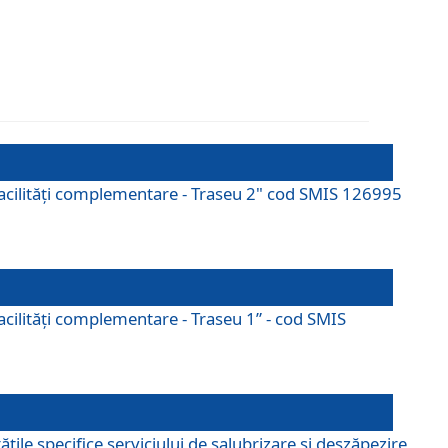
cu facilități complementare - Traseu 2" cod SMIS 126995
 facilităţi complementare - Traseu 1” - cod SMIS
țile specifice serviciului de salubrizare și deszăpezire