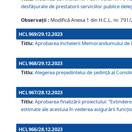
desfășurate de prestatorii serviciilor publice del
Observații :
Modifică Anexa 1 din H.C.L. nr. 791
HCL 969/29.12.2023
Titlu:
Aprobarea încheierii Memorandumului de înț
HCL 968/29.12.2023
Titlu:
Alegerea preşedintelui de şedinţă al Consil
HCL 967/28.12.2023
Titlu:
Aprobarea finalizării proiectului: ”Extinde
estimate ale acestuia în vederea asigurării funcțion
HCL 966/28.12.2023