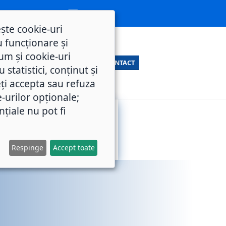
ește cookie-uri
 funcționare și
um și cookie-uri
CONTACT
statistici, conținut și
ți accepta sau refuza
e-urilor opționale;
nțiale nu pot fi
SERVICII
M.O.L.
PUBLICE
Respinge
Accept toate