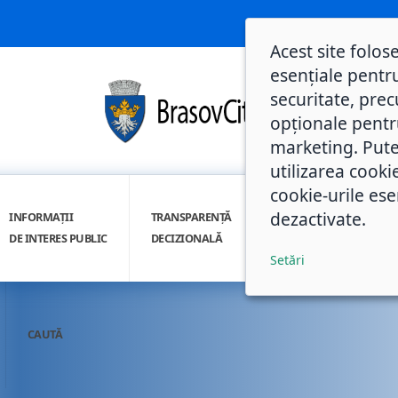
Acest site folos
esențiale pentru
securitate, prec
opționale pentru 
marketing. Pute
utilizarea cooki
cookie-urile ese
dezactivate.
INFORMAȚII
TRANSPARENȚĂ
INTEGRITATE
DE INTERES PUBLIC
DECIZIONALĂ
INSTITUȚIONALĂ
Setări
CAUTĂ