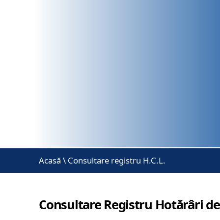
Acasă
\
Consultare registru H.C.L.
Consultare Registru Hotărâri de