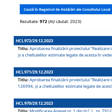
Caută în Registrul de Hotărâri ale Consiliului Local
Rezultate:
972
(Ați căutat: 2023)
HCL 972/29.12.2023
Titlu:
Aprobarea finalizării proiectului ”Realizare
și a cheltuielilor estimate legate de acesta în veder
HCL 971/29.12.2023
Titlu:
Aprobarea finalizării proiectului “Realizare 
126994, și a cheltuielilor estimate legate de acesta
HCL 970/29.12.2023
Titlu:
Modificarea Anexei nr. 1 din H.C.L. nr. 791/2