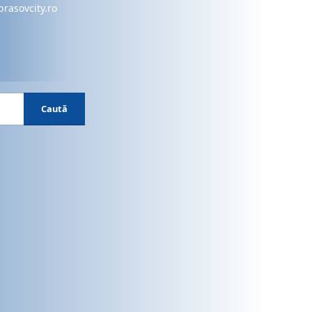
brasovcity.ro
Caută