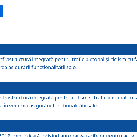
 infrastructură integrată pentru trafic pietonal și ciclism 
ea asigurării funcționalității sale.
infrastructură integrată pentru ciclism şi trafic pietonal cu
 în vederea asigurării funcționalității sale.
018, republicată, privind aprobarea tarifelor pentru activită