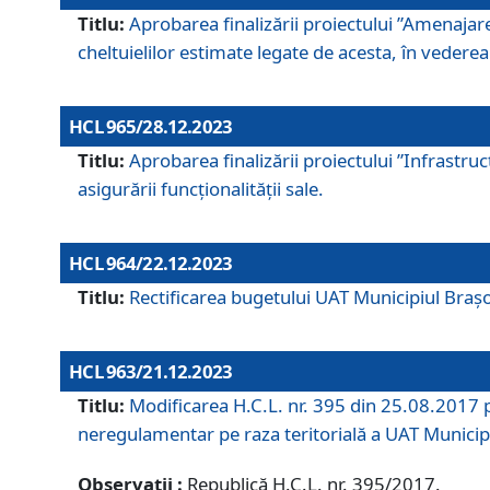
Titlu:
Aprobarea finalizării proiectului ”Amenajar
cheltuielilor estimate legate de acesta, în vederea 
HCL 965/28.12.2023
Titlu:
Aprobarea finalizării proiectului ”Infrastru
asigurării funcționalității sale.
HCL 964/22.12.2023
Titlu:
Rectificarea bugetului UAT Municipiul Bra
HCL 963/21.12.2023
Titlu:
Modificarea H.C.L. nr. 395 din 25.08.2017 p
neregulamentar pe raza teritorială a UAT Municip
Observații :
Republică H.C.L. nr. 395/2017.