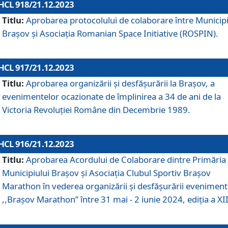
HCL 918/21.12.2023
Titlu:
Aprobarea protocolului de colaborare între Municipi
Brașov și Asociația Romanian Space Initiative (ROSPIN).
HCL 917/21.12.2023
Titlu:
Aprobarea organizării şi desfăşurării la Braşov, a
evenimentelor ocazionate de împlinirea a 34 de ani de la
Victoria Revoluţiei Române din Decembrie 1989.
HCL 916/21.12.2023
Titlu:
Aprobarea Acordului de Colaborare dintre Primăria
Municipiului Brașov și Asociația Clubul Sportiv Brașov
Marathon în vederea organizării și desfășurării eveniment
,,Brașov Marathon” între 31 mai - 2 iunie 2024, ediția a XII