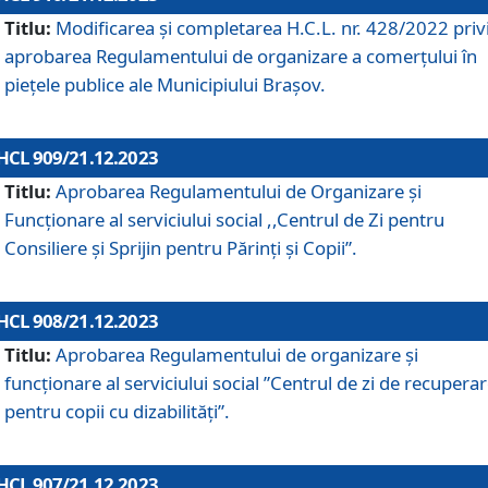
Titlu:
Modificarea și completarea H.C.L. nr. 428/2022 priv
aprobarea Regulamentului de organizare a comerțului în
piețele publice ale Municipiului Braşov.
HCL 909/21.12.2023
Titlu:
Aprobarea Regulamentului de Organizare și
Funcționare al serviciului social ,,Centrul de Zi pentru
Consiliere şi Sprijin pentru Părinţi şi Copii”.
HCL 908/21.12.2023
Titlu:
Aprobarea Regulamentului de organizare şi
funcţionare al serviciului social ”Centrul de zi de recupera
pentru copii cu dizabilități”.
HCL 907/21.12.2023