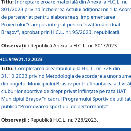
Titlu:
Îndreptare eroare materială din Anexa la H.C.L. nr.
801/2023 privind încheierea Actului adițional nr. 1 la Acor
de parteneriat pentru elaborarea și implementarea
Proiectului ”Campus integrat pentru învățământ dual
Brașov”, aprobat prin H.C.L. nr. 95/2023, republicată.
Observații :
Republică Anexa la H.C.L. nr. 801/2023.
HCL 919/21.12.2023
Titlu:
Completarea preambulului la H.C.L. nr. 728 din
31.10.2023 privind Metodologia de acordare a unor sum
din bugetul Municipiului Brașov pentru finanțarea activităț
cluburilor sportive de drept privat înființate pe raza UAT
Municipiul Brașov în cadrul Programului Sportiv de utilita
publică ”Promovarea sportului de performanță”.
Observații :
Republică H.C.L. nr. 728/2023.