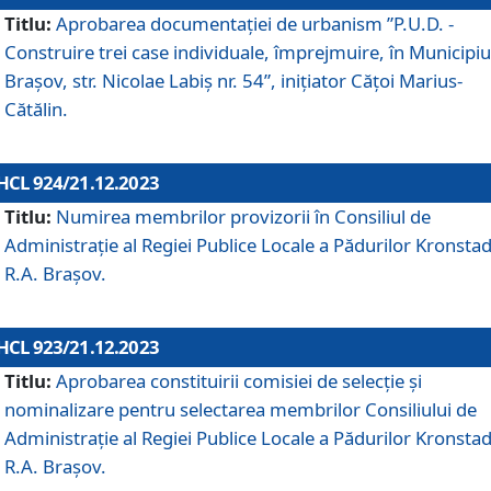
Titlu:
Aprobarea documentaţiei de urbanism ”P.U.D. -
Construire trei case individuale, împrejmuire, în Municipiu
Brașov, str. Nicolae Labiș nr. 54”, inițiator Cățoi Marius-
Cătălin.
HCL 924/21.12.2023
Titlu:
Numirea membrilor provizorii în Consiliul de
Administraţie al Regiei Publice Locale a Pădurilor Kronstad
R.A. Brașov.
HCL 923/21.12.2023
Titlu:
Aprobarea constituirii comisiei de selecție și
nominalizare pentru selectarea membrilor Consiliului de
Administrație al Regiei Publice Locale a Pădurilor Kronstad
R.A. Brașov.