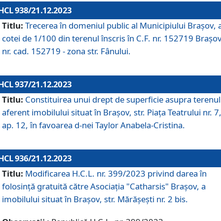
HCL 938/21.12.2023
Titlu:
Trecerea în domeniul public al Municipiului Braşov, 
cotei de 1/100 din terenul înscris în C.F. nr. 152719 Brașov
nr. cad. 152719 - zona str. Fânului.
HCL 937/21.12.2023
Titlu:
Constituirea unui drept de superficie asupra terenul
aferent imobilului situat în Brașov, str. Piața Teatrului nr. 7
ap. 12, în favoarea d-nei Taylor Anabela-Cristina.
HCL 936/21.12.2023
Titlu:
Modificarea H.C.L. nr. 399/2023 privind darea în
folosinţă gratuită către Asociaţia "Catharsis" Brașov, a
imobilului situat în Braşov, str. Mărăşeşti nr. 2 bis.