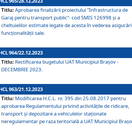
HCL 965/28.12.2023
Titlu:
Aprobarea finalizării proiectului ”Infrastructura de
Garaj pentru transport public”- cod SMIS 126998 și a
cheltuielilor estimate legate de acesta în vederea asigurări
funcționalității sale.
HCL 964/22.12.2023
Titlu:
Rectificarea bugetului UAT Municipiul Braşov -
DECEMBRIE 2023.
HCL 963/21.12.2023
Titlu:
Modificarea H.C.L. nr. 395 din 25.08.2017 pentru
aprobarea Regulamentului privind activitățile de ridicare,
transport şi depozitare a vehiculelor staționate
neregulamentar pe raza teritorială a UAT Municipiul Braşo