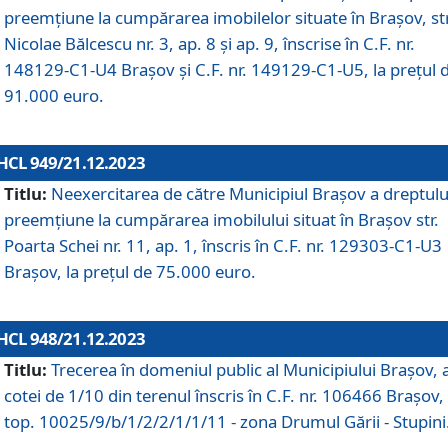
preemțiune la cumpărarea imobilelor situate în Brașov, str
Nicolae Bălcescu nr. 3, ap. 8 și ap. 9, înscrise în C.F. nr.
148129-C1-U4 Brașov și C.F. nr. 149129-C1-U5, la prețul 
91.000 euro.
HCL 949/21.12.2023
Titlu:
Neexercitarea de către Municipiul Brașov a dreptulu
preemțiune la cumpărarea imobilului situat în Brașov str.
Poarta Schei nr. 11, ap. 1, înscris în C.F. nr. 129303-C1-U3
Brașov, la prețul de 75.000 euro.
HCL 948/21.12.2023
Titlu:
Trecerea în domeniul public al Municipiului Braşov, 
cotei de 1/10 din terenul înscris în C.F. nr. 106466 Brașov, 
top. 10025/9/b/1/2/2/1/1/11 - zona Drumul Gării - Stupini