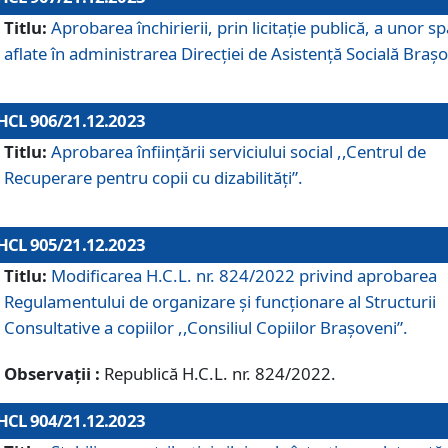
Titlu:
Aprobarea închirierii, prin licitație publică, a unor sp
aflate în administrarea Direcției de Asistență Socială Brașo
HCL 906/21.12.2023
Titlu:
Aprobarea înființării serviciului social ,,Centrul de
Recuperare pentru copii cu dizabilități”.
HCL 905/21.12.2023
Titlu:
Modificarea H.C.L. nr. 824/2022 privind aprobarea
Regulamentului de organizare şi funcţionare al Structurii
Consultative a copiilor ,,Consiliul Copiilor Braşoveni”.
Observații :
Republică H.C.L. nr. 824/2022.
HCL 904/21.12.2023