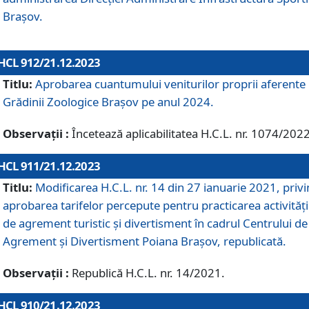
Brașov.
HCL 912/21.12.2023
Titlu:
Aprobarea cuantumului veniturilor proprii aferente
Grădinii Zoologice Braşov pe anul 2024.
Observații :
Încetează aplicabilitatea H.C.L. nr. 1074/2022
HCL 911/21.12.2023
Titlu:
Modificarea H.C.L. nr. 14 din 27 ianuarie 2021, priv
aprobarea tarifelor percepute pentru practicarea activități
de agrement turistic și divertisment în cadrul Centrului de
Agrement și Divertisment Poiana Brașov, republicată.
Observații :
Republică H.C.L. nr. 14/2021.
HCL 910/21.12.2023