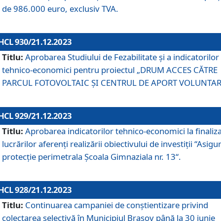
de 986.000 euro, exclusiv TVA.
HCL 930/21.12.2023
Titlu:
Aprobarea Studiului de Fezabilitate și a indicatorilor
tehnico-economici pentru proiectul „DRUM ACCES CĂTRE
PARCUL FOTOVOLTAIC ȘI CENTRUL DE APORT VOLUNTAR
HCL 929/21.12.2023
Titlu:
Aprobarea indicatorilor tehnico-economici la finaliz
lucrărilor aferenți realizării obiectivului de investiții “Asigu
protecție perimetrala Școala Gimnaziala nr. 13“.
HCL 928/21.12.2023
Titlu:
Continuarea campaniei de conștientizare privind
colectarea selectivă în Municipiul Braşov până la 30 iunie