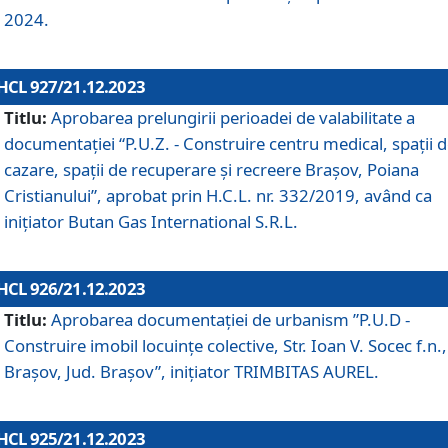
2024.
HCL 927/21.12.2023
Titlu:
Aprobarea prelungirii perioadei de valabilitate a
documentaţiei “P.U.Z. - Construire centru medical, spații 
cazare, spații de recuperare și recreere Brașov, Poiana
Cristianului”, aprobat prin H.C.L. nr. 332/2019, având ca
inițiator Butan Gas International S.R.L.
HCL 926/21.12.2023
Titlu:
Aprobarea documentaţiei de urbanism ”P.U.D -
Construire imobil locuințe colective, Str. Ioan V. Socec f.n.,
Brașov, Jud. Brașov”, inițiator TRIMBITAS AUREL.
HCL 925/21.12.2023