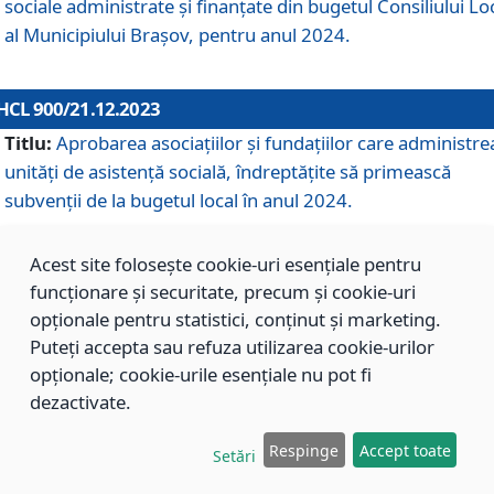
sociale administrate și finanțate din bugetul Consiliului Lo
al Municipiului Brașov, pentru anul 2024.
HCL 900/21.12.2023
Titlu:
Aprobarea asociațiilor şi fundațiilor care administre
unități de asistenţă socială, îndreptăţite să primească
subvenţii de la bugetul local în anul 2024.
Acest site folosește cookie-uri esențiale pentru
HCL 899/21.12.2023
funcționare și securitate, precum și cookie-uri
Titlu:
Aprobarea standardelor de cost pentru serviciile
opționale pentru statistici, conținut și marketing.
sociale furnizate în cadrul Direcției de Asistență Socială
Puteți accepta sau refuza utilizarea cookie-urilor
Brașov, pentru anul 2024.
opționale; cookie-urile esențiale nu pot fi
dezactivate.
HCL 898/21.12.2023
Respinge
Accept toate
Setări
Titlu:
Modificarea Anexei la H.C.L. nr. 91 din 09.02.2018,