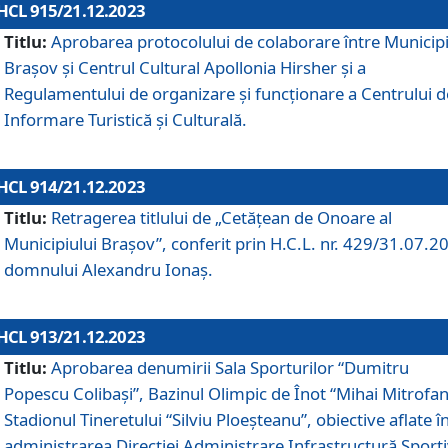
HCL 915/21.12.2023
Titlu:
Aprobarea protocolului de colaborare între Municipi
Brașov și Centrul Cultural Apollonia Hirsher și a
Regulamentului de organizare și funcționare a Centrului d
Informare Turistică și Culturală.
HCL 914/21.12.2023
Titlu:
Retragerea titlului de „Cetățean de Onoare al
Municipiului Brașov”, conferit prin H.C.L. nr. 429/31.07.2
domnului Alexandru Ionaș.
HCL 913/21.12.2023
Titlu:
Aprobarea denumirii Sala Sporturilor “Dumitru
Popescu Colibași”, Bazinul Olimpic de Înot “Mihai Mitrofan
Stadionul Tineretului “Silviu Ploeșteanu”, obiective aflate î
administrarea Direcției Administrare Infrastructură Sport