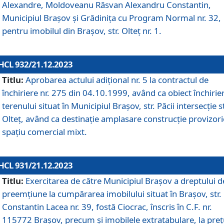
Alexandre, Moldoveanu Răsvan Alexandru Constantin,
Municipiul Braşov şi Grădinița cu Program Normal nr. 32,
pentru imobilul din Brașov, str. Olteț nr. 1.
HCL 932/21.12.2023
Titlu:
Aprobarea actului adițional nr. 5 la contractul de
închiriere nr. 275 din 04.10.1999, având ca obiect închirie
terenului situat în Municipiul Brașov, str. Păcii intersecție st
Olteț, având ca destinație amplasare construcție provizori
spațiu comercial mixt.
HCL 931/21.12.2023
Titlu:
Exercitarea de către Municipiul Brașov a dreptului d
preemțiune la cumpărarea imobilului situat în Brașov, str.
Constantin Lacea nr. 39, fostă Ciocrac, înscris în C.F. nr.
115772 Brașov, precum și imobilele extratabulare, la preț