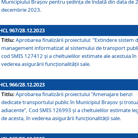
Municipiului Braşov pentru ședința de îndată din data de 
decembrie 2023.
HCL 967/28.12.2023
Titlu:
Aprobarea finalizării proiectului: ”Extindere sistem 
management informatizat al sistemului de transport publi
cod SMIS 127412 și a cheltuielilor estimate ale acestuia în
vederea asigurării funcționalității sale.
HCL 966/28.12.2023
Titlu:
Aprobarea finalizării proiectului ”Amenajare benzi
dedicate transportului public în Municipiul Brașov şi trotu
adiacente”, Cod SMIS 126993 și a cheltuielilor estimate le
de acesta, în vederea asigurării funcționalității sale.