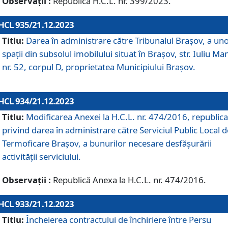
Observații :
Republică H.C.L. nr. 399/2023.
HCL 935/21.12.2023
Titlu:
Darea în administrare către Tribunalul Brașov, a un
spații din subsolul imobilului situat în Brașov, str. Iuliu Ma
nr. 52, corpul D, proprietatea Municipiului Brașov.
HCL 934/21.12.2023
Titlu:
Modificarea Anexei la H.C.L. nr. 474/2016, republica
privind darea în administrare către Serviciul Public Local d
Termoficare Braşov, a bunurilor necesare desfăşurării
activităţii serviciului.
Observații :
Republică Anexa la H.C.L. nr. 474/2016.
HCL 933/21.12.2023
Titlu:
Încheierea contractului de închiriere între Persu