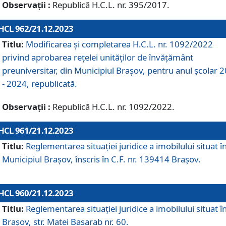
Observații :
Republică H.C.L. nr. 395/2017.
HCL 962/21.12.2023
Titlu:
Modificarea și completarea H.C.L. nr. 1092/2022
privind aprobarea rețelei unităților de învăţământ
preuniversitar, din Municipiul Braşov, pentru anul școlar 
- 2024, republicată.
Observații :
Republică H.C.L. nr. 1092/2022.
HCL 961/21.12.2023
Titlu:
Reglementarea situației juridice a imobilului situat î
Municipiul Brașov, înscris în C.F. nr. 139414 Brașov.
HCL 960/21.12.2023
Titlu:
Reglementarea situației juridice a imobilului situat î
Brașov, str. Matei Basarab nr. 60.