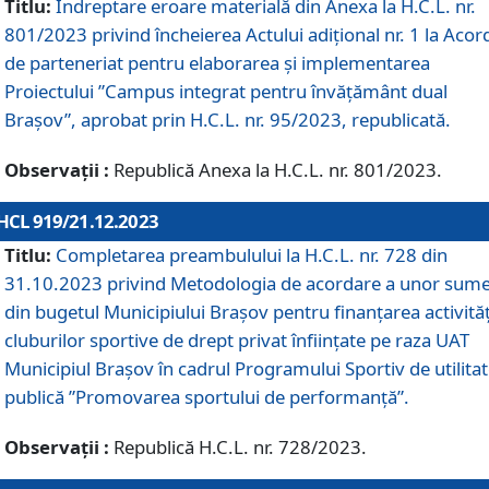
Titlu:
Îndreptare eroare materială din Anexa la H.C.L. nr.
801/2023 privind încheierea Actului adițional nr. 1 la Acor
de parteneriat pentru elaborarea și implementarea
Proiectului ”Campus integrat pentru învățământ dual
Brașov”, aprobat prin H.C.L. nr. 95/2023, republicată.
Observații :
Republică Anexa la H.C.L. nr. 801/2023.
HCL 919/21.12.2023
Titlu:
Completarea preambulului la H.C.L. nr. 728 din
31.10.2023 privind Metodologia de acordare a unor sum
din bugetul Municipiului Brașov pentru finanțarea activităț
cluburilor sportive de drept privat înființate pe raza UAT
Municipiul Brașov în cadrul Programului Sportiv de utilita
publică ”Promovarea sportului de performanță”.
Observații :
Republică H.C.L. nr. 728/2023.