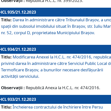
Observații :
Republică H.C.L. nr. 399/2023.
HCL 935/21.12.2023
Titlu:
Darea în administrare către Tribunalul Brașov, a un
spații din subsolul imobilului situat în Brașov, str. Iuliu Ma
nr. 52, corpul D, proprietatea Municipiului Brașov.
HCL 934/21.12.2023
Titlu:
Modificarea Anexei la H.C.L. nr. 474/2016, republica
privind darea în administrare către Serviciul Public Local d
Termoficare Braşov, a bunurilor necesare desfăşurării
activităţii serviciului.
Observații :
Republică Anexa la H.C.L. nr. 474/2016.
HCL 933/21.12.2023
Titlu:
Încheierea contractului de închiriere între Persu