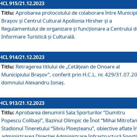
HCL 915/21.12.2023
Titlu:
Aprobarea protocolului de colaborare între Municipi
Brașov și Centrul Cultural Apollonia Hirsher și a
Regulamentului de organizare și funcționare a Centrului d
Informare Turistică și Culturală.
HCL 914/21.12.2023
Titlu:
Retragerea titlului de „Cetățean de Onoare al
Municipiului Brașov”, conferit prin H.C.L. nr. 429/31.07.2
domnului Alexandru Ionaș.
HCL 913/21.12.2023
Titlu:
Aprobarea denumirii Sala Sporturilor “Dumitru
Popescu Colibași”, Bazinul Olimpic de Înot “Mihai Mitrofan
Stadionul Tineretului “Silviu Ploeșteanu”, obiective aflate î
administrarea Direcției Administrare Infrastructură Sport