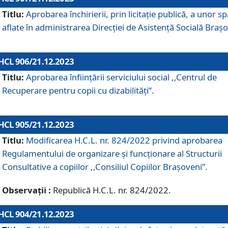
Titlu:
Aprobarea închirierii, prin licitație publică, a unor sp
aflate în administrarea Direcției de Asistență Socială Brașo
HCL 906/21.12.2023
Titlu:
Aprobarea înființării serviciului social ,,Centrul de
Recuperare pentru copii cu dizabilități”.
HCL 905/21.12.2023
Titlu:
Modificarea H.C.L. nr. 824/2022 privind aprobarea
Regulamentului de organizare şi funcţionare al Structurii
Consultative a copiilor ,,Consiliul Copiilor Braşoveni”.
Observații :
Republică H.C.L. nr. 824/2022.
HCL 904/21.12.2023