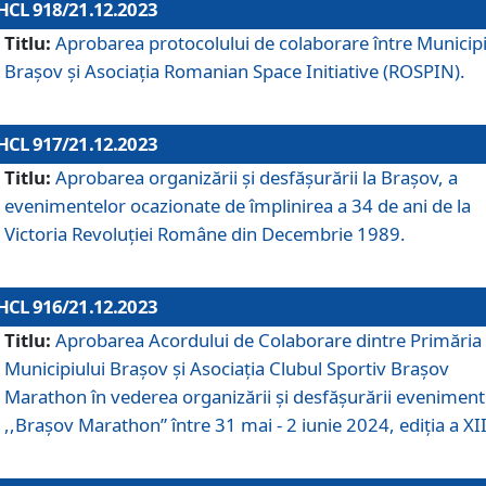
HCL 918/21.12.2023
Titlu:
Aprobarea protocolului de colaborare între Municipi
Brașov și Asociația Romanian Space Initiative (ROSPIN).
HCL 917/21.12.2023
Titlu:
Aprobarea organizării şi desfăşurării la Braşov, a
evenimentelor ocazionate de împlinirea a 34 de ani de la
Victoria Revoluţiei Române din Decembrie 1989.
HCL 916/21.12.2023
Titlu:
Aprobarea Acordului de Colaborare dintre Primăria
Municipiului Brașov și Asociația Clubul Sportiv Brașov
Marathon în vederea organizării și desfășurării eveniment
,,Brașov Marathon” între 31 mai - 2 iunie 2024, ediția a XII