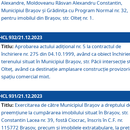
Alexandre, Moldoveanu Răsvan Alexandru Constantin,
Municipiul Braşov şi Grădinița cu Program Normal nr. 32,
pentru imobilul din Brașov, str. Olteț nr. 1.
HCL 932/21.12.2023
Titlu:
Aprobarea actului adițional nr. 5 la contractul de
închiriere nr. 275 din 04.10.1999, având ca obiect închirie
terenului situat în Municipiul Brașov, str. Păcii intersecție st
Olteț, având ca destinație amplasare construcție provizori
spațiu comercial mixt.
HCL 931/21.12.2023
Titlu:
Exercitarea de către Municipiul Brașov a dreptului d
preemțiune la cumpărarea imobilului situat în Brașov, str.
Constantin Lacea nr. 39, fostă Ciocrac, înscris în C.F. nr.
115772 Brașov, precum și imobilele extratabulare, la preț