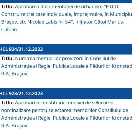
Titlu:
Aprobarea documentaţiei de urbanism ”P.U.D. -
Construire trei case individuale, împrejmuire, în Municipiu
Brașov, str. Nicolae Labiș nr. 54”, inițiator Cățoi Marius-
Cătălin.
HCL 924/21.12.2023
Titlu:
Numirea membrilor provizorii în Consiliul de
Administraţie al Regiei Publice Locale a Pădurilor Kronstad
R.A. Brașov.
HCL 923/21.12.2023
Titlu:
Aprobarea constituirii comisiei de selecție și
nominalizare pentru selectarea membrilor Consiliului de
Administrație al Regiei Publice Locale a Pădurilor Kronstad
R.A. Brașov.