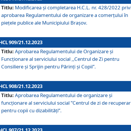
Titlu:
Modificarea și completarea H.C.L. nr. 428/2022 priv
aprobarea Regulamentului de organizare a comerțului în
piețele publice ale Municipiului Braşov.
HCL 909/21.12.2023
Titlu:
Aprobarea Regulamentului de Organizare și
Funcționare al serviciului social ,,Centrul de Zi pentru
Consiliere şi Sprijin pentru Părinţi şi Copii”.
HCL 908/21.12.2023
Titlu:
Aprobarea Regulamentului de organizare şi
funcţionare al serviciului social ”Centrul de zi de recupera
pentru copii cu dizabilități”.
HCL 907/21.12.2023