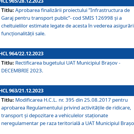
HCL 965/28.12.2023
Titlu:
Aprobarea finalizării proiectului ”Infrastructura de
Garaj pentru transport public”- cod SMIS 126998 și a
cheltuielilor estimate legate de acesta în vederea asigurări
funcționalității sale.
HCL 964/22.12.2023
Titlu:
Rectificarea bugetului UAT Municipiul Braşov -
DECEMBRIE 2023.
HCL 963/21.12.2023
Titlu:
Modificarea H.C.L. nr. 395 din 25.08.2017 pentru
aprobarea Regulamentului privind activitățile de ridicare,
transport şi depozitare a vehiculelor staționate
neregulamentar pe raza teritorială a UAT Municipiul Braşo