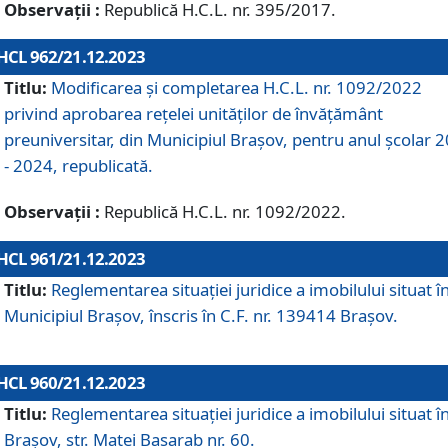
Observații :
Republică H.C.L. nr. 395/2017.
HCL 962/21.12.2023
Titlu:
Modificarea și completarea H.C.L. nr. 1092/2022
privind aprobarea rețelei unităților de învăţământ
preuniversitar, din Municipiul Braşov, pentru anul școlar 
- 2024, republicată.
Observații :
Republică H.C.L. nr. 1092/2022.
HCL 961/21.12.2023
Titlu:
Reglementarea situației juridice a imobilului situat î
Municipiul Brașov, înscris în C.F. nr. 139414 Brașov.
HCL 960/21.12.2023
Titlu:
Reglementarea situației juridice a imobilului situat î
Brașov, str. Matei Basarab nr. 60.