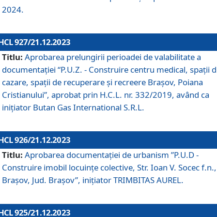
2024.
HCL 927/21.12.2023
Titlu:
Aprobarea prelungirii perioadei de valabilitate a
documentaţiei “P.U.Z. - Construire centru medical, spații 
cazare, spații de recuperare și recreere Brașov, Poiana
Cristianului”, aprobat prin H.C.L. nr. 332/2019, având ca
inițiator Butan Gas International S.R.L.
HCL 926/21.12.2023
Titlu:
Aprobarea documentaţiei de urbanism ”P.U.D -
Construire imobil locuințe colective, Str. Ioan V. Socec f.n.,
Brașov, Jud. Brașov”, inițiator TRIMBITAS AUREL.
HCL 925/21.12.2023