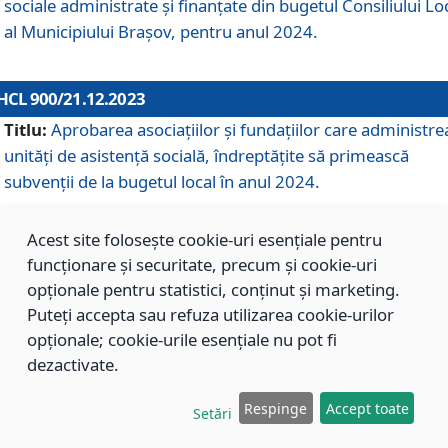
sociale administrate și finanțate din bugetul Consiliului Lo
al Municipiului Brașov, pentru anul 2024.
HCL 900/21.12.2023
Titlu:
Aprobarea asociațiilor şi fundațiilor care administre
unități de asistenţă socială, îndreptăţite să primească
subvenţii de la bugetul local în anul 2024.
Acest site folosește cookie-uri esențiale pentru
HCL 899/21.12.2023
funcționare și securitate, precum și cookie-uri
Titlu:
Aprobarea standardelor de cost pentru serviciile
opționale pentru statistici, conținut și marketing.
sociale furnizate în cadrul Direcției de Asistență Socială
Puteți accepta sau refuza utilizarea cookie-urilor
Brașov, pentru anul 2024.
opționale; cookie-urile esențiale nu pot fi
dezactivate.
HCL 898/21.12.2023
Respinge
Accept toate
Setări
Titlu:
Modificarea Anexei la H.C.L. nr. 91 din 09.02.2018,