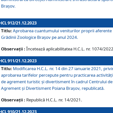
Brașov.
HCL 912/21.12.2023
Titlu:
Aprobarea cuantumului veniturilor proprii aferente
Grădinii Zoologice Braşov pe anul 2024.
Observații :
Încetează aplicabilitatea H.C.L. nr. 1074/2022
HCL 911/21.12.2023
Titlu:
Modificarea H.C.L. nr. 14 din 27 ianuarie 2021, priv
aprobarea tarifelor percepute pentru practicarea activități
de agrement turistic și divertisment în cadrul Centrului de
Agrement și Divertisment Poiana Brașov, republicată.
Observații :
Republică H.C.L. nr. 14/2021.
HCL 910/21.12.2023