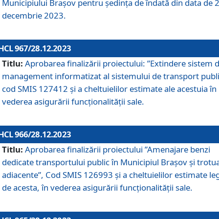
Municipiului Braşov pentru ședința de îndată din data de 
decembrie 2023.
HCL 967/28.12.2023
Titlu:
Aprobarea finalizării proiectului: ”Extindere sistem 
management informatizat al sistemului de transport publi
cod SMIS 127412 și a cheltuielilor estimate ale acestuia în
vederea asigurării funcționalității sale.
HCL 966/28.12.2023
Titlu:
Aprobarea finalizării proiectului ”Amenajare benzi
dedicate transportului public în Municipiul Brașov şi trotu
adiacente”, Cod SMIS 126993 și a cheltuielilor estimate le
de acesta, în vederea asigurării funcționalității sale.