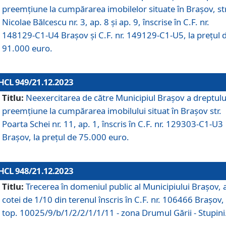
preemțiune la cumpărarea imobilelor situate în Brașov, str
Nicolae Bălcescu nr. 3, ap. 8 și ap. 9, înscrise în C.F. nr.
148129-C1-U4 Brașov și C.F. nr. 149129-C1-U5, la prețul 
91.000 euro.
HCL 949/21.12.2023
Titlu:
Neexercitarea de către Municipiul Brașov a dreptulu
preemțiune la cumpărarea imobilului situat în Brașov str.
Poarta Schei nr. 11, ap. 1, înscris în C.F. nr. 129303-C1-U3
Brașov, la prețul de 75.000 euro.
HCL 948/21.12.2023
Titlu:
Trecerea în domeniul public al Municipiului Braşov, 
cotei de 1/10 din terenul înscris în C.F. nr. 106466 Brașov, 
top. 10025/9/b/1/2/2/1/1/11 - zona Drumul Gării - Stupini