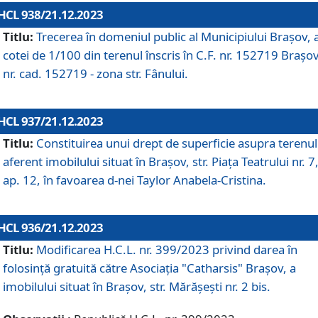
HCL 938/21.12.2023
Titlu:
Trecerea în domeniul public al Municipiului Braşov, 
cotei de 1/100 din terenul înscris în C.F. nr. 152719 Brașov
nr. cad. 152719 - zona str. Fânului.
HCL 937/21.12.2023
Titlu:
Constituirea unui drept de superficie asupra terenul
aferent imobilului situat în Brașov, str. Piața Teatrului nr. 7
ap. 12, în favoarea d-nei Taylor Anabela-Cristina.
HCL 936/21.12.2023
Titlu:
Modificarea H.C.L. nr. 399/2023 privind darea în
folosinţă gratuită către Asociaţia "Catharsis" Brașov, a
imobilului situat în Braşov, str. Mărăşeşti nr. 2 bis.