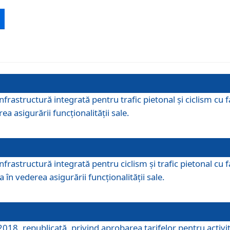
 infrastructură integrată pentru trafic pietonal și ciclism 
ea asigurării funcționalității sale.
infrastructură integrată pentru ciclism şi trafic pietonal cu
 în vederea asigurării funcționalității sale.
018, republicată, privind aprobarea tarifelor pentru activită