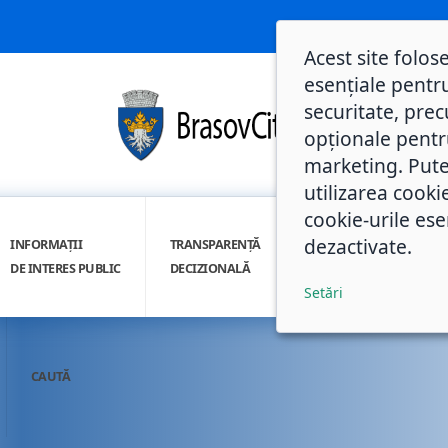
Acest site folos
esențiale pentru
securitate, prec
opționale pentru 
marketing. Pute
utilizarea cooki
cookie-urile ese
dezactivate.
INFORMAȚII
TRANSPARENȚĂ
INTEGRITATE
DE INTERES PUBLIC
DECIZIONALĂ
INSTITUȚIONALĂ
Setări
CAUTĂ