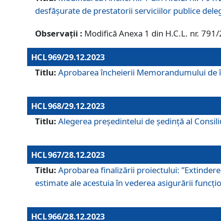
desfășurate de prestatorii serviciilor publice del
Observații :
Modifică Anexa 1 din H.C.L. nr. 791
HCL 969/29.12.2023
Titlu:
Aprobarea încheierii Memorandumului de înț
HCL 968/29.12.2023
Titlu:
Alegerea preşedintelui de şedinţă al Consil
HCL 967/28.12.2023
Titlu:
Aprobarea finalizării proiectului: ”Extinde
estimate ale acestuia în vederea asigurării funcțion
HCL 966/28.12.2023