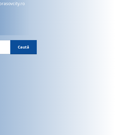
brasovcity.ro
Caută