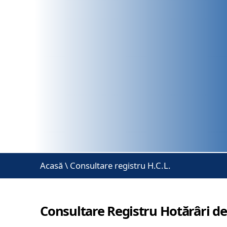
Acasă
\
Consultare registru H.C.L.
Consultare Registru Hotărâri de