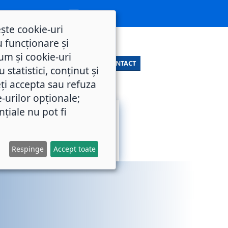
ește cookie-uri
 funcționare și
um și cookie-uri
CONTACT
statistici, conținut și
ți accepta sau refuza
e-urilor opționale;
nțiale nu pot fi
SERVICII
M.O.L.
PUBLICE
Respinge
Accept toate