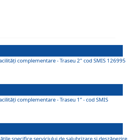
cu facilități complementare - Traseu 2" cod SMIS 126995
 facilităţi complementare - Traseu 1” - cod SMIS
țile specifice serviciului de salubrizare și deszăpezire