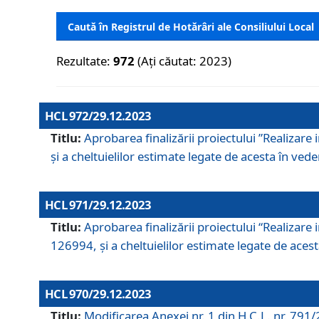
Caută în Registrul de Hotărâri ale Consiliului Local
Rezultate:
972
(Ați căutat: 2023)
HCL 972/29.12.2023
Titlu:
Aprobarea finalizării proiectului ”Realizare
și a cheltuielilor estimate legate de acesta în veder
HCL 971/29.12.2023
Titlu:
Aprobarea finalizării proiectului “Realizare 
126994, și a cheltuielilor estimate legate de acesta
HCL 970/29.12.2023
Titlu:
Modificarea Anexei nr. 1 din H.C.L. nr. 791/2