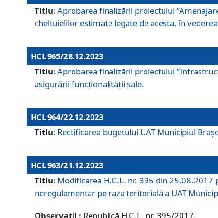
Titlu:
Aprobarea finalizării proiectului ”Amenajar
cheltuielilor estimate legate de acesta, în vederea 
HCL 965/28.12.2023
Titlu:
Aprobarea finalizării proiectului ”Infrastru
asigurării funcționalității sale.
HCL 964/22.12.2023
Titlu:
Rectificarea bugetului UAT Municipiul Bra
HCL 963/21.12.2023
Titlu:
Modificarea H.C.L. nr. 395 din 25.08.2017 p
neregulamentar pe raza teritorială a UAT Municip
Observații :
Republică H.C.L. nr. 395/2017.