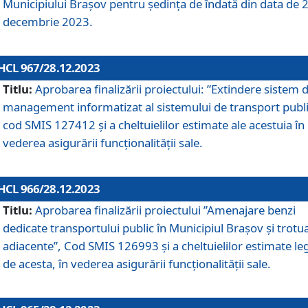
Municipiului Braşov pentru ședința de îndată din data de 
decembrie 2023.
HCL 967/28.12.2023
Titlu:
Aprobarea finalizării proiectului: ”Extindere sistem 
management informatizat al sistemului de transport publi
cod SMIS 127412 și a cheltuielilor estimate ale acestuia în
vederea asigurării funcționalității sale.
HCL 966/28.12.2023
Titlu:
Aprobarea finalizării proiectului ”Amenajare benzi
dedicate transportului public în Municipiul Brașov şi trotu
adiacente”, Cod SMIS 126993 și a cheltuielilor estimate le
de acesta, în vederea asigurării funcționalității sale.