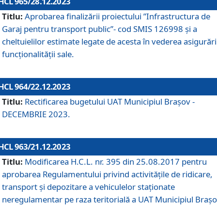
HCL 965/28.12.2023
Titlu:
Aprobarea finalizării proiectului ”Infrastructura de
Garaj pentru transport public”- cod SMIS 126998 și a
cheltuielilor estimate legate de acesta în vederea asigurări
funcționalității sale.
HCL 964/22.12.2023
Titlu:
Rectificarea bugetului UAT Municipiul Braşov -
DECEMBRIE 2023.
HCL 963/21.12.2023
Titlu:
Modificarea H.C.L. nr. 395 din 25.08.2017 pentru
aprobarea Regulamentului privind activitățile de ridicare,
transport şi depozitare a vehiculelor staționate
neregulamentar pe raza teritorială a UAT Municipiul Braşo