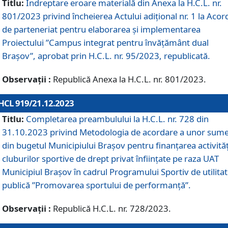
Titlu:
Îndreptare eroare materială din Anexa la H.C.L. nr.
801/2023 privind încheierea Actului adițional nr. 1 la Acor
de parteneriat pentru elaborarea și implementarea
Proiectului ”Campus integrat pentru învățământ dual
Brașov”, aprobat prin H.C.L. nr. 95/2023, republicată.
Observații :
Republică Anexa la H.C.L. nr. 801/2023.
HCL 919/21.12.2023
Titlu:
Completarea preambulului la H.C.L. nr. 728 din
31.10.2023 privind Metodologia de acordare a unor sum
din bugetul Municipiului Brașov pentru finanțarea activităț
cluburilor sportive de drept privat înființate pe raza UAT
Municipiul Brașov în cadrul Programului Sportiv de utilita
publică ”Promovarea sportului de performanță”.
Observații :
Republică H.C.L. nr. 728/2023.