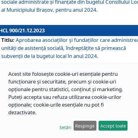
sociale administrate și finanțate din bugetul Consiliului Lo
al Municipiului Brașov, pentru anul 2024.
HCL 900/21.12.2023
Titlu:
Aprobarea asociațiilor şi fundațiilor care administre
unități de asistenţă socială, îndreptăţite să primească
subvenţii de la bugetul local în anul 2024.
Acest site folosește cookie-uri esențiale pentru
HCL 899/21.12.2023
funcționare și securitate, precum și cookie-uri
Titlu:
Aprobarea standardelor de cost pentru serviciile
opționale pentru statistici, conținut și marketing.
sociale furnizate în cadrul Direcției de Asistență Socială
Puteți accepta sau refuza utilizarea cookie-urilor
Brașov, pentru anul 2024.
opționale; cookie-urile esențiale nu pot fi
dezactivate.
HCL 898/21.12.2023
Respinge
Accept toate
Setări
Titlu:
Modificarea Anexei la H.C.L. nr. 91 din 09.02.2018,