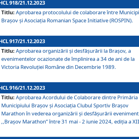
HCL 918/21.12.2023
Titlu:
Aprobarea protocolului de colaborare între Municipi
Brașov și Asociația Romanian Space Initiative (ROSPIN).
HCL 917/21.12.2023
Titlu:
Aprobarea organizării şi desfăşurării la Braşov, a
evenimentelor ocazionate de împlinirea a 34 de ani de la
Victoria Revoluţiei Române din Decembrie 1989.
HCL 916/21.12.2023
Titlu:
Aprobarea Acordului de Colaborare dintre Primăria
Municipiului Brașov și Asociația Clubul Sportiv Brașov
Marathon în vederea organizării și desfășurării eveniment
,,Brașov Marathon” între 31 mai - 2 iunie 2024, ediția a XII