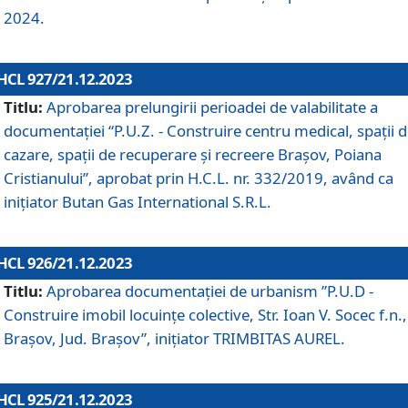
2024.
HCL 927/21.12.2023
Titlu:
Aprobarea prelungirii perioadei de valabilitate a
documentaţiei “P.U.Z. - Construire centru medical, spații 
cazare, spații de recuperare și recreere Brașov, Poiana
Cristianului”, aprobat prin H.C.L. nr. 332/2019, având ca
inițiator Butan Gas International S.R.L.
HCL 926/21.12.2023
Titlu:
Aprobarea documentaţiei de urbanism ”P.U.D -
Construire imobil locuințe colective, Str. Ioan V. Socec f.n.,
Brașov, Jud. Brașov”, inițiator TRIMBITAS AUREL.
HCL 925/21.12.2023