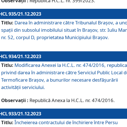
Observații :
Republică H.C.L. nr. 399/2023.
HCL 935/21.12.2023
Titlu:
Darea în administrare către Tribunalul Brașov, a un
spații din subsolul imobilului situat în Brașov, str. Iuliu Ma
nr. 52, corpul D, proprietatea Municipiului Brașov.
HCL 934/21.12.2023
Titlu:
Modificarea Anexei la H.C.L. nr. 474/2016, republica
privind darea în administrare către Serviciul Public Local d
Termoficare Braşov, a bunurilor necesare desfăşurării
activităţii serviciului.
Observații :
Republică Anexa la H.C.L. nr. 474/2016.
HCL 933/21.12.2023
Titlu:
Încheierea contractului de închiriere între Persu