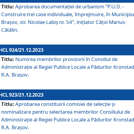
Titlu:
Aprobarea documentaţiei de urbanism ”P.U.D. -
Construire trei case individuale, împrejmuire, în Municipiu
Brașov, str. Nicolae Labiș nr. 54”, inițiator Cățoi Marius-
Cătălin.
HCL 924/21.12.2023
Titlu:
Numirea membrilor provizorii în Consiliul de
Administraţie al Regiei Publice Locale a Pădurilor Kronstad
R.A. Brașov.
HCL 923/21.12.2023
Titlu:
Aprobarea constituirii comisiei de selecție și
nominalizare pentru selectarea membrilor Consiliului de
Administrație al Regiei Publice Locale a Pădurilor Kronstad
R.A. Brașov.