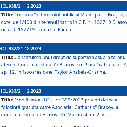
HCL 938/21.12.2023
Titlu:
Trecerea în domeniul public al Municipiului Braşov, 
cotei de 1/100 din terenul înscris în C.F. nr. 152719 Brașov
nr. cad. 152719 - zona str. Fânului.
HCL 937/21.12.2023
Titlu:
Constituirea unui drept de superficie asupra terenul
aferent imobilului situat în Brașov, str. Piața Teatrului nr. 7
ap. 12, în favoarea d-nei Taylor Anabela-Cristina.
HCL 936/21.12.2023
Titlu:
Modificarea H.C.L. nr. 399/2023 privind darea în
folosinţă gratuită către Asociaţia "Catharsis" Brașov, a
imobilului situat în Braşov, str. Mărăşeşti nr. 2 bis.