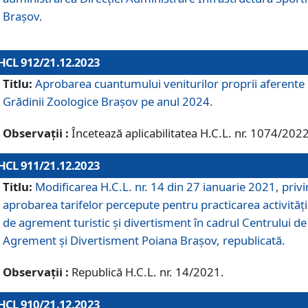
Brașov.
HCL 912/21.12.2023
Titlu:
Aprobarea cuantumului veniturilor proprii aferente
Grădinii Zoologice Braşov pe anul 2024.
Observații :
Încetează aplicabilitatea H.C.L. nr. 1074/2022
HCL 911/21.12.2023
Titlu:
Modificarea H.C.L. nr. 14 din 27 ianuarie 2021, priv
aprobarea tarifelor percepute pentru practicarea activități
de agrement turistic și divertisment în cadrul Centrului de
Agrement și Divertisment Poiana Brașov, republicată.
Observații :
Republică H.C.L. nr. 14/2021.
HCL 910/21.12.2023