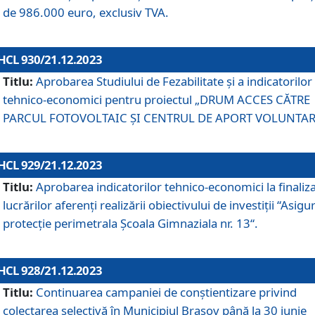
de 986.000 euro, exclusiv TVA.
HCL 930/21.12.2023
Titlu:
Aprobarea Studiului de Fezabilitate și a indicatorilor
tehnico-economici pentru proiectul „DRUM ACCES CĂTRE
PARCUL FOTOVOLTAIC ȘI CENTRUL DE APORT VOLUNTAR
HCL 929/21.12.2023
Titlu:
Aprobarea indicatorilor tehnico-economici la finaliz
lucrărilor aferenți realizării obiectivului de investiții “Asigu
protecție perimetrala Școala Gimnaziala nr. 13“.
HCL 928/21.12.2023
Titlu:
Continuarea campaniei de conștientizare privind
colectarea selectivă în Municipiul Braşov până la 30 iunie