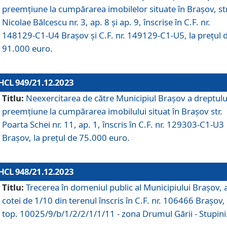
preemțiune la cumpărarea imobilelor situate în Brașov, str
Nicolae Bălcescu nr. 3, ap. 8 și ap. 9, înscrise în C.F. nr.
148129-C1-U4 Brașov și C.F. nr. 149129-C1-U5, la prețul 
91.000 euro.
HCL 949/21.12.2023
Titlu:
Neexercitarea de către Municipiul Brașov a dreptulu
preemțiune la cumpărarea imobilului situat în Brașov str.
Poarta Schei nr. 11, ap. 1, înscris în C.F. nr. 129303-C1-U3
Brașov, la prețul de 75.000 euro.
HCL 948/21.12.2023
Titlu:
Trecerea în domeniul public al Municipiului Braşov, 
cotei de 1/10 din terenul înscris în C.F. nr. 106466 Brașov, 
top. 10025/9/b/1/2/2/1/1/11 - zona Drumul Gării - Stupini