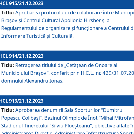
HCL 915/21.12.2023
Titlu:
Aprobarea protocolului de colaborare între Municipi
Brașov și Centrul Cultural Apollonia Hirsher și a
Regulamentului de organizare și funcționare a Centrului d
Informare Turistică și Culturală.
HCL 914/21.12.2023
Titlu:
Retragerea titlului de „Cetățean de Onoare al
Municipiului Brașov”, conferit prin H.C.L. nr. 429/31.07.2
domnului Alexandru Ionaș.
HCL 913/21.12.2023
Titlu:
Aprobarea denumirii Sala Sporturilor “Dumitru
Popescu Colibași”, Bazinul Olimpic de Înot “Mihai Mitrofan
Stadionul Tineretului “Silviu Ploeșteanu”, obiective aflate î
administrarea Direcției Administrare Infrastructură Sport