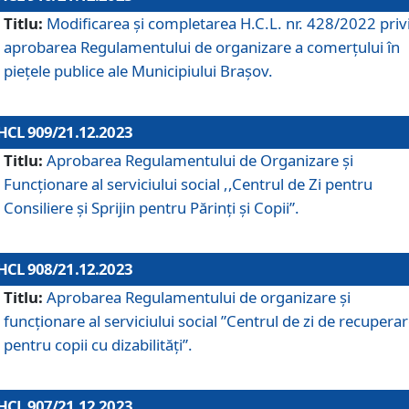
Titlu:
Modificarea și completarea H.C.L. nr. 428/2022 priv
aprobarea Regulamentului de organizare a comerțului în
piețele publice ale Municipiului Braşov.
HCL 909/21.12.2023
Titlu:
Aprobarea Regulamentului de Organizare și
Funcționare al serviciului social ,,Centrul de Zi pentru
Consiliere şi Sprijin pentru Părinţi şi Copii”.
HCL 908/21.12.2023
Titlu:
Aprobarea Regulamentului de organizare şi
funcţionare al serviciului social ”Centrul de zi de recupera
pentru copii cu dizabilități”.
HCL 907/21.12.2023