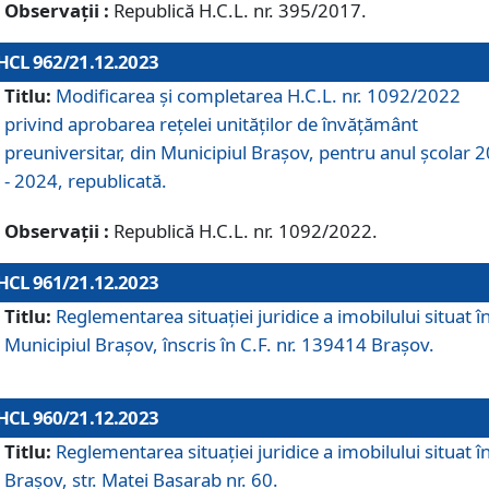
Observații :
Republică H.C.L. nr. 395/2017.
HCL 962/21.12.2023
Titlu:
Modificarea și completarea H.C.L. nr. 1092/2022
privind aprobarea rețelei unităților de învăţământ
preuniversitar, din Municipiul Braşov, pentru anul școlar 
- 2024, republicată.
Observații :
Republică H.C.L. nr. 1092/2022.
HCL 961/21.12.2023
Titlu:
Reglementarea situației juridice a imobilului situat î
Municipiul Brașov, înscris în C.F. nr. 139414 Brașov.
HCL 960/21.12.2023
Titlu:
Reglementarea situației juridice a imobilului situat î
Brașov, str. Matei Basarab nr. 60.