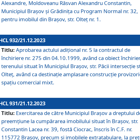
Alexandre, Moldoveanu Răsvan Alexandru Constantin,
Municipiul Braşov şi Grădinița cu Program Normal nr. 32,
pentru imobilul din Brașov, str. Olteț nr. 1.
HCL 932/21.12.2023
Titlu:
Aprobarea actului adițional nr. 5 la contractul de
închiriere nr. 275 din 04.10.1999, având ca obiect închirie
terenului situat în Municipiul Brașov, str. Păcii intersecție st
Olteț, având ca destinație amplasare construcție provizori
spațiu comercial mixt.
HCL 931/21.12.2023
Titlu:
Exercitarea de către Municipiul Brașov a dreptului d
preemțiune la cumpărarea imobilului situat în Brașov, str.
Constantin Lacea nr. 39, fostă Ciocrac, înscris în C.F. nr.
115772 Brașov, precum și imobilele extratabulare, la preț