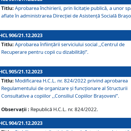
Titlu:
Aprobarea închirierii, prin licitație publică, a unor sp
aflate în administrarea Direcției de Asistență Socială Brașo
HCL 906/21.12.2023
Titlu:
Aprobarea înființării serviciului social ,,Centrul de
Recuperare pentru copii cu dizabilități”.
HCL 905/21.12.2023
Titlu:
Modificarea H.C.L. nr. 824/2022 privind aprobarea
Regulamentului de organizare şi funcţionare al Structurii
Consultative a copiilor ,,Consiliul Copiilor Braşoveni”.
Observații :
Republică H.C.L. nr. 824/2022.
HCL 904/21.12.2023