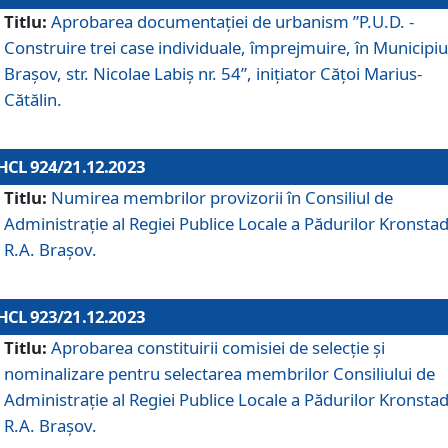
Titlu:
Aprobarea documentaţiei de urbanism ”P.U.D. -
Construire trei case individuale, împrejmuire, în Municipiu
Brașov, str. Nicolae Labiș nr. 54”, inițiator Cățoi Marius-
Cătălin.
HCL 924/21.12.2023
Titlu:
Numirea membrilor provizorii în Consiliul de
Administraţie al Regiei Publice Locale a Pădurilor Kronstad
R.A. Brașov.
HCL 923/21.12.2023
Titlu:
Aprobarea constituirii comisiei de selecție și
nominalizare pentru selectarea membrilor Consiliului de
Administrație al Regiei Publice Locale a Pădurilor Kronstad
R.A. Brașov.