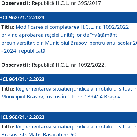
Observații :
Republică H.C.L. nr. 395/2017.
HCL 962/21.12.2023
Titlu:
Modificarea și completarea H.C.L. nr. 1092/2022
privind aprobarea rețelei unităților de învăţământ
preuniversitar, din Municipiul Braşov, pentru anul școlar 
- 2024, republicată.
Observații :
Republică H.C.L. nr. 1092/2022.
HCL 961/21.12.2023
Titlu:
Reglementarea situației juridice a imobilului situat î
Municipiul Brașov, înscris în C.F. nr. 139414 Brașov.
HCL 960/21.12.2023
Titlu:
Reglementarea situației juridice a imobilului situat î
Brașov, str. Matei Basarab nr. 60.