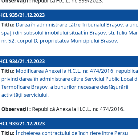
Observații :
Republică H.C.L. nr. 399/2023.
HCL 935/21.12.2023
Titlu:
Darea în administrare către Tribunalul Brașov, a un
spații din subsolul imobilului situat în Brașov, str. Iuliu Ma
nr. 52, corpul D, proprietatea Municipiului Brașov.
HCL 934/21.12.2023
Titlu:
Modificarea Anexei la H.C.L. nr. 474/2016, republica
privind darea în administrare către Serviciul Public Local d
Termoficare Braşov, a bunurilor necesare desfăşurării
activităţii serviciului.
Observații :
Republică Anexa la H.C.L. nr. 474/2016.
HCL 933/21.12.2023
Titlu:
Încheierea contractului de închiriere între Persu