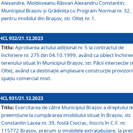
Alexandre, Moldoveanu Răsvan Alexandru Constantin,
Municipiul Braşov şi Grădinița cu Program Normal nr. 32,
pentru imobilul din Brașov, str. Olteț nr. 1.
HCL 932/21.12.2023
Titlu:
Aprobarea actului adițional nr. 5 la contractul de
închiriere nr. 275 din 04.10.1999, având ca obiect închirie
terenului situat în Municipiul Brașov, str. Păcii intersecție st
Olteț, având ca destinație amplasare construcție provizori
spațiu comercial mixt.
HCL 931/21.12.2023
Titlu:
Exercitarea de către Municipiul Brașov a dreptului d
preemțiune la cumpărarea imobilului situat în Brașov, str.
Constantin Lacea nr. 39, fostă Ciocrac, înscris în C.F. nr.
115772 Brașov, precum și imobilele extratabulare, la preț