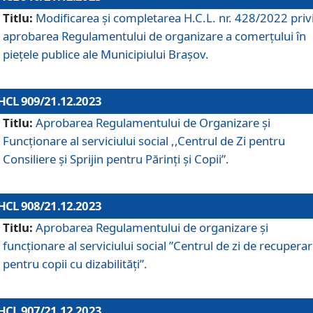
Titlu:
Modificarea și completarea H.C.L. nr. 428/2022 priv
aprobarea Regulamentului de organizare a comerțului în
piețele publice ale Municipiului Braşov.
HCL 909/21.12.2023
Titlu:
Aprobarea Regulamentului de Organizare și
Funcționare al serviciului social ,,Centrul de Zi pentru
Consiliere şi Sprijin pentru Părinţi şi Copii”.
HCL 908/21.12.2023
Titlu:
Aprobarea Regulamentului de organizare şi
funcţionare al serviciului social ”Centrul de zi de recupera
pentru copii cu dizabilități”.
HCL 907/21.12.2023