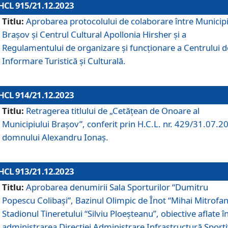
HCL 915/21.12.2023
Titlu:
Aprobarea protocolului de colaborare între Municipi
Brașov și Centrul Cultural Apollonia Hirsher și a
Regulamentului de organizare și funcționare a Centrului d
Informare Turistică și Culturală.
HCL 914/21.12.2023
Titlu:
Retragerea titlului de „Cetățean de Onoare al
Municipiului Brașov”, conferit prin H.C.L. nr. 429/31.07.2
domnului Alexandru Ionaș.
HCL 913/21.12.2023
Titlu:
Aprobarea denumirii Sala Sporturilor “Dumitru
Popescu Colibași”, Bazinul Olimpic de Înot “Mihai Mitrofan
Stadionul Tineretului “Silviu Ploeșteanu”, obiective aflate î
administrarea Direcției Administrare Infrastructură Sport