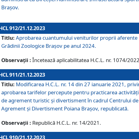
Brașov.
HCL 912/21.12.2023
Titlu:
Aprobarea cuantumului veniturilor proprii aferente
Grădinii Zoologice Braşov pe anul 2024.
Observații :
Încetează aplicabilitatea H.C.L. nr. 1074/2022
HCL 911/21.12.2023
Titlu:
Modificarea H.C.L. nr. 14 din 27 ianuarie 2021, priv
aprobarea tarifelor percepute pentru practicarea activități
de agrement turistic și divertisment în cadrul Centrului de
Agrement și Divertisment Poiana Brașov, republicată.
Observații :
Republică H.C.L. nr. 14/2021.
HCL 910/21.12.2023