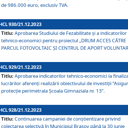
de 986.000 euro, exclusiv TVA.
HCL 930/21.12.2023
Titlu:
Aprobarea Studiului de Fezabilitate și a indicatorilor
tehnico-economici pentru proiectul „DRUM ACCES CĂTRE
PARCUL FOTOVOLTAIC ȘI CENTRUL DE APORT VOLUNTAR
HCL 929/21.12.2023
Titlu:
Aprobarea indicatorilor tehnico-economici la finaliz
lucrărilor aferenți realizării obiectivului de investiții “Asigu
protecție perimetrala Școala Gimnaziala nr. 13“.
HCL 928/21.12.2023
Titlu:
Continuarea campaniei de conștientizare privind
colectarea selectivă în Municipiul Braşov până la 30 iunie