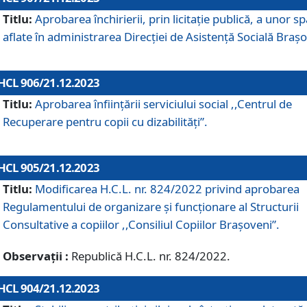
Titlu:
Aprobarea închirierii, prin licitație publică, a unor sp
aflate în administrarea Direcției de Asistență Socială Brașo
HCL 906/21.12.2023
Titlu:
Aprobarea înființării serviciului social ,,Centrul de
Recuperare pentru copii cu dizabilități”.
HCL 905/21.12.2023
Titlu:
Modificarea H.C.L. nr. 824/2022 privind aprobarea
Regulamentului de organizare şi funcţionare al Structurii
Consultative a copiilor ,,Consiliul Copiilor Braşoveni”.
Observații :
Republică H.C.L. nr. 824/2022.
HCL 904/21.12.2023