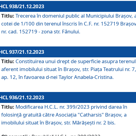
HCL 938/21.12.2023
Titlu:
Trecerea în domeniul public al Municipiului Braşov, 
cotei de 1/100 din terenul înscris în C.F. nr. 152719 Brașov
nr. cad. 152719 - zona str. Fânului.
HCL 937/21.12.2023
Titlu:
Constituirea unui drept de superficie asupra terenul
aferent imobilului situat în Brașov, str. Piața Teatrului nr. 7
ap. 12, în favoarea d-nei Taylor Anabela-Cristina.
HCL 936/21.12.2023
Titlu:
Modificarea H.C.L. nr. 399/2023 privind darea în
folosinţă gratuită către Asociaţia "Catharsis" Brașov, a
imobilului situat în Braşov, str. Mărăşeşti nr. 2 bis.