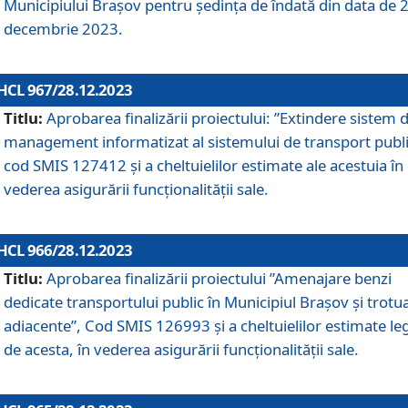
Municipiului Braşov pentru ședința de îndată din data de 
decembrie 2023.
HCL 967/28.12.2023
Titlu:
Aprobarea finalizării proiectului: ”Extindere sistem 
management informatizat al sistemului de transport publi
cod SMIS 127412 și a cheltuielilor estimate ale acestuia în
vederea asigurării funcționalității sale.
HCL 966/28.12.2023
Titlu:
Aprobarea finalizării proiectului ”Amenajare benzi
dedicate transportului public în Municipiul Brașov şi trotu
adiacente”, Cod SMIS 126993 și a cheltuielilor estimate le
de acesta, în vederea asigurării funcționalității sale.