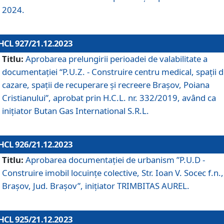
2024.
HCL 927/21.12.2023
Titlu:
Aprobarea prelungirii perioadei de valabilitate a
documentaţiei “P.U.Z. - Construire centru medical, spații 
cazare, spații de recuperare și recreere Brașov, Poiana
Cristianului”, aprobat prin H.C.L. nr. 332/2019, având ca
inițiator Butan Gas International S.R.L.
HCL 926/21.12.2023
Titlu:
Aprobarea documentaţiei de urbanism ”P.U.D -
Construire imobil locuințe colective, Str. Ioan V. Socec f.n.,
Brașov, Jud. Brașov”, inițiator TRIMBITAS AUREL.
HCL 925/21.12.2023