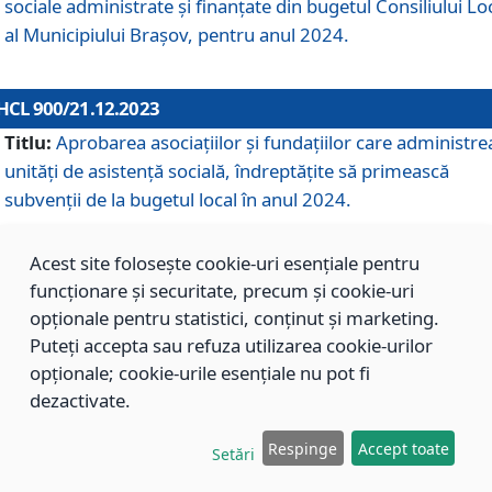
sociale administrate și finanțate din bugetul Consiliului Lo
al Municipiului Brașov, pentru anul 2024.
HCL 900/21.12.2023
Titlu:
Aprobarea asociațiilor şi fundațiilor care administre
unități de asistenţă socială, îndreptăţite să primească
subvenţii de la bugetul local în anul 2024.
Acest site folosește cookie-uri esențiale pentru
HCL 899/21.12.2023
funcționare și securitate, precum și cookie-uri
Titlu:
Aprobarea standardelor de cost pentru serviciile
opționale pentru statistici, conținut și marketing.
sociale furnizate în cadrul Direcției de Asistență Socială
Puteți accepta sau refuza utilizarea cookie-urilor
Brașov, pentru anul 2024.
opționale; cookie-urile esențiale nu pot fi
dezactivate.
HCL 898/21.12.2023
Respinge
Accept toate
Setări
Titlu:
Modificarea Anexei la H.C.L. nr. 91 din 09.02.2018,