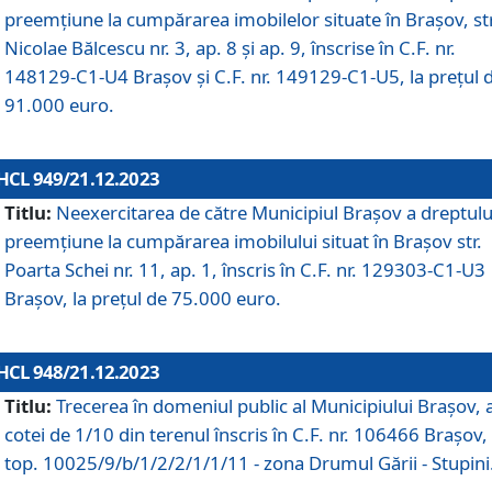
preemțiune la cumpărarea imobilelor situate în Brașov, str
Nicolae Bălcescu nr. 3, ap. 8 și ap. 9, înscrise în C.F. nr.
148129-C1-U4 Brașov și C.F. nr. 149129-C1-U5, la prețul 
91.000 euro.
HCL 949/21.12.2023
Titlu:
Neexercitarea de către Municipiul Brașov a dreptulu
preemțiune la cumpărarea imobilului situat în Brașov str.
Poarta Schei nr. 11, ap. 1, înscris în C.F. nr. 129303-C1-U3
Brașov, la prețul de 75.000 euro.
HCL 948/21.12.2023
Titlu:
Trecerea în domeniul public al Municipiului Braşov, 
cotei de 1/10 din terenul înscris în C.F. nr. 106466 Brașov, 
top. 10025/9/b/1/2/2/1/1/11 - zona Drumul Gării - Stupini