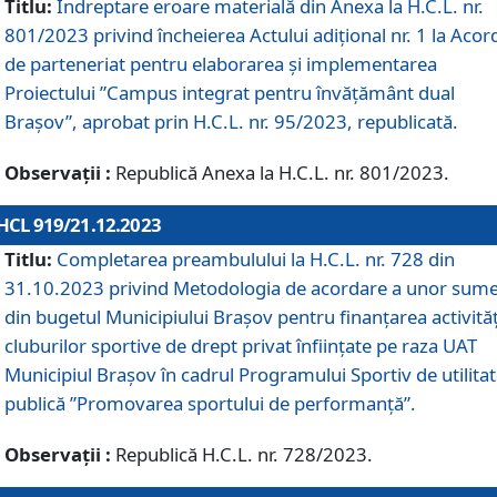
Titlu:
Îndreptare eroare materială din Anexa la H.C.L. nr.
801/2023 privind încheierea Actului adițional nr. 1 la Acor
de parteneriat pentru elaborarea și implementarea
Proiectului ”Campus integrat pentru învățământ dual
Brașov”, aprobat prin H.C.L. nr. 95/2023, republicată.
Observații :
Republică Anexa la H.C.L. nr. 801/2023.
HCL 919/21.12.2023
Titlu:
Completarea preambulului la H.C.L. nr. 728 din
31.10.2023 privind Metodologia de acordare a unor sum
din bugetul Municipiului Brașov pentru finanțarea activităț
cluburilor sportive de drept privat înființate pe raza UAT
Municipiul Brașov în cadrul Programului Sportiv de utilita
publică ”Promovarea sportului de performanță”.
Observații :
Republică H.C.L. nr. 728/2023.