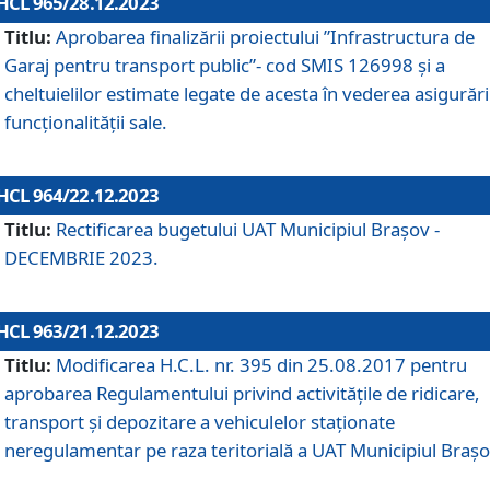
HCL 965/28.12.2023
Titlu:
Aprobarea finalizării proiectului ”Infrastructura de
Garaj pentru transport public”- cod SMIS 126998 și a
cheltuielilor estimate legate de acesta în vederea asigurări
funcționalității sale.
HCL 964/22.12.2023
Titlu:
Rectificarea bugetului UAT Municipiul Braşov -
DECEMBRIE 2023.
HCL 963/21.12.2023
Titlu:
Modificarea H.C.L. nr. 395 din 25.08.2017 pentru
aprobarea Regulamentului privind activitățile de ridicare,
transport şi depozitare a vehiculelor staționate
neregulamentar pe raza teritorială a UAT Municipiul Braşo