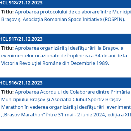
HCL 918/21.12.2023
Titlu:
Aprobarea protocolului de colaborare între Municipi
Brașov și Asociația Romanian Space Initiative (ROSPIN).
HCL 917/21.12.2023
Titlu:
Aprobarea organizării şi desfăşurării la Braşov, a
evenimentelor ocazionate de împlinirea a 34 de ani de la
Victoria Revoluţiei Române din Decembrie 1989.
HCL 916/21.12.2023
Titlu:
Aprobarea Acordului de Colaborare dintre Primăria
Municipiului Brașov și Asociația Clubul Sportiv Brașov
Marathon în vederea organizării și desfășurării eveniment
,,Brașov Marathon” între 31 mai - 2 iunie 2024, ediția a XII