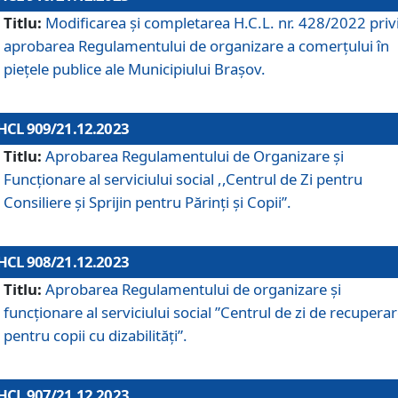
Titlu:
Modificarea și completarea H.C.L. nr. 428/2022 priv
aprobarea Regulamentului de organizare a comerțului în
piețele publice ale Municipiului Braşov.
HCL 909/21.12.2023
Titlu:
Aprobarea Regulamentului de Organizare și
Funcționare al serviciului social ,,Centrul de Zi pentru
Consiliere şi Sprijin pentru Părinţi şi Copii”.
HCL 908/21.12.2023
Titlu:
Aprobarea Regulamentului de organizare şi
funcţionare al serviciului social ”Centrul de zi de recupera
pentru copii cu dizabilități”.
HCL 907/21.12.2023