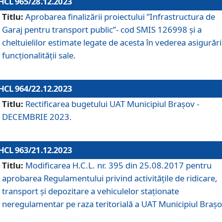
HCL 965/28.12.2023
Titlu:
Aprobarea finalizării proiectului ”Infrastructura de
Garaj pentru transport public”- cod SMIS 126998 și a
cheltuielilor estimate legate de acesta în vederea asigurări
funcționalității sale.
HCL 964/22.12.2023
Titlu:
Rectificarea bugetului UAT Municipiul Braşov -
DECEMBRIE 2023.
HCL 963/21.12.2023
Titlu:
Modificarea H.C.L. nr. 395 din 25.08.2017 pentru
aprobarea Regulamentului privind activitățile de ridicare,
transport şi depozitare a vehiculelor staționate
neregulamentar pe raza teritorială a UAT Municipiul Braşo