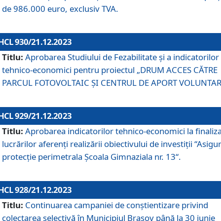
de 986.000 euro, exclusiv TVA.
HCL 930/21.12.2023
Titlu:
Aprobarea Studiului de Fezabilitate și a indicatorilor
tehnico-economici pentru proiectul „DRUM ACCES CĂTRE
PARCUL FOTOVOLTAIC ȘI CENTRUL DE APORT VOLUNTAR
HCL 929/21.12.2023
Titlu:
Aprobarea indicatorilor tehnico-economici la finaliz
lucrărilor aferenți realizării obiectivului de investiții “Asigu
protecție perimetrala Școala Gimnaziala nr. 13“.
HCL 928/21.12.2023
Titlu:
Continuarea campaniei de conștientizare privind
colectarea selectivă în Municipiul Braşov până la 30 iunie