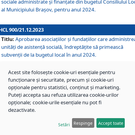
sociale administrate și finanțate din bugetul Consiliului Lo
al Municipiului Brașov, pentru anul 2024.
HCL 900/21.12.2023
Titlu:
Aprobarea asociațiilor şi fundațiilor care administre
unități de asistenţă socială, îndreptăţite să primească
subvenţii de la bugetul local în anul 2024.
Acest site folosește cookie-uri esențiale pentru
HCL 899/21.12.2023
funcționare și securitate, precum și cookie-uri
Titlu:
Aprobarea standardelor de cost pentru serviciile
opționale pentru statistici, conținut și marketing.
sociale furnizate în cadrul Direcției de Asistență Socială
Puteți accepta sau refuza utilizarea cookie-urilor
Brașov, pentru anul 2024.
opționale; cookie-urile esențiale nu pot fi
dezactivate.
HCL 898/21.12.2023
Respinge
Accept toate
Setări
Titlu:
Modificarea Anexei la H.C.L. nr. 91 din 09.02.2018,