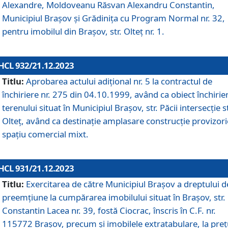
Alexandre, Moldoveanu Răsvan Alexandru Constantin,
Municipiul Braşov şi Grădinița cu Program Normal nr. 32,
pentru imobilul din Brașov, str. Olteț nr. 1.
HCL 932/21.12.2023
Titlu:
Aprobarea actului adițional nr. 5 la contractul de
închiriere nr. 275 din 04.10.1999, având ca obiect închirie
terenului situat în Municipiul Brașov, str. Păcii intersecție st
Olteț, având ca destinație amplasare construcție provizori
spațiu comercial mixt.
HCL 931/21.12.2023
Titlu:
Exercitarea de către Municipiul Brașov a dreptului d
preemțiune la cumpărarea imobilului situat în Brașov, str.
Constantin Lacea nr. 39, fostă Ciocrac, înscris în C.F. nr.
115772 Brașov, precum și imobilele extratabulare, la preț