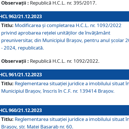
Observații :
Republică H.C.L. nr. 395/2017.
HCL 962/21.12.2023
Titlu:
Modificarea și completarea H.C.L. nr. 1092/2022
privind aprobarea rețelei unităților de învăţământ
preuniversitar, din Municipiul Braşov, pentru anul școlar 
- 2024, republicată.
Observații :
Republică H.C.L. nr. 1092/2022.
HCL 961/21.12.2023
Titlu:
Reglementarea situației juridice a imobilului situat î
Municipiul Brașov, înscris în C.F. nr. 139414 Brașov.
HCL 960/21.12.2023
Titlu:
Reglementarea situației juridice a imobilului situat î
Brașov, str. Matei Basarab nr. 60.