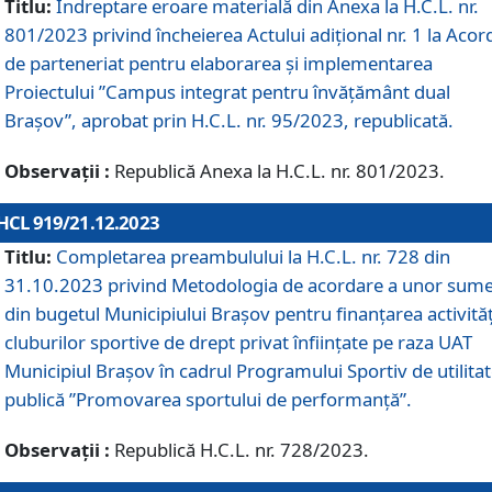
Titlu:
Îndreptare eroare materială din Anexa la H.C.L. nr.
801/2023 privind încheierea Actului adițional nr. 1 la Acor
de parteneriat pentru elaborarea și implementarea
Proiectului ”Campus integrat pentru învățământ dual
Brașov”, aprobat prin H.C.L. nr. 95/2023, republicată.
Observații :
Republică Anexa la H.C.L. nr. 801/2023.
HCL 919/21.12.2023
Titlu:
Completarea preambulului la H.C.L. nr. 728 din
31.10.2023 privind Metodologia de acordare a unor sum
din bugetul Municipiului Brașov pentru finanțarea activităț
cluburilor sportive de drept privat înființate pe raza UAT
Municipiul Brașov în cadrul Programului Sportiv de utilita
publică ”Promovarea sportului de performanță”.
Observații :
Republică H.C.L. nr. 728/2023.