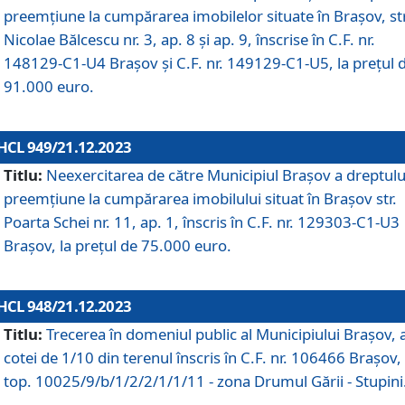
preemțiune la cumpărarea imobilelor situate în Brașov, str
Nicolae Bălcescu nr. 3, ap. 8 și ap. 9, înscrise în C.F. nr.
148129-C1-U4 Brașov și C.F. nr. 149129-C1-U5, la prețul 
91.000 euro.
HCL 949/21.12.2023
Titlu:
Neexercitarea de către Municipiul Brașov a dreptulu
preemțiune la cumpărarea imobilului situat în Brașov str.
Poarta Schei nr. 11, ap. 1, înscris în C.F. nr. 129303-C1-U3
Brașov, la prețul de 75.000 euro.
HCL 948/21.12.2023
Titlu:
Trecerea în domeniul public al Municipiului Braşov, 
cotei de 1/10 din terenul înscris în C.F. nr. 106466 Brașov, 
top. 10025/9/b/1/2/2/1/1/11 - zona Drumul Gării - Stupini