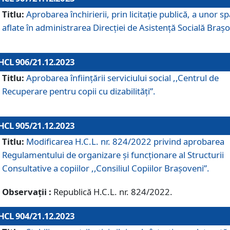
Titlu:
Aprobarea închirierii, prin licitație publică, a unor sp
aflate în administrarea Direcției de Asistență Socială Brașo
HCL 906/21.12.2023
Titlu:
Aprobarea înființării serviciului social ,,Centrul de
Recuperare pentru copii cu dizabilități”.
HCL 905/21.12.2023
Titlu:
Modificarea H.C.L. nr. 824/2022 privind aprobarea
Regulamentului de organizare şi funcţionare al Structurii
Consultative a copiilor ,,Consiliul Copiilor Braşoveni”.
Observații :
Republică H.C.L. nr. 824/2022.
HCL 904/21.12.2023