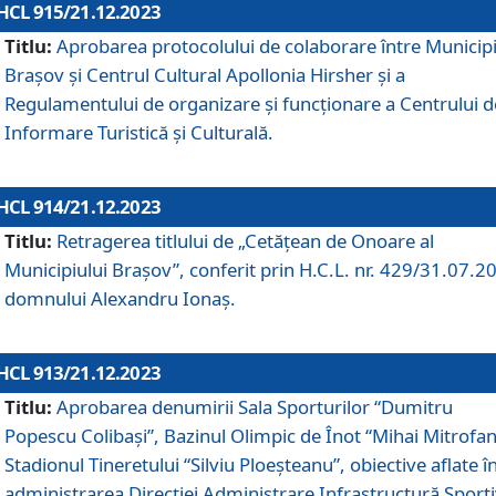
HCL 915/21.12.2023
Titlu:
Aprobarea protocolului de colaborare între Municipi
Brașov și Centrul Cultural Apollonia Hirsher și a
Regulamentului de organizare și funcționare a Centrului d
Informare Turistică și Culturală.
HCL 914/21.12.2023
Titlu:
Retragerea titlului de „Cetățean de Onoare al
Municipiului Brașov”, conferit prin H.C.L. nr. 429/31.07.2
domnului Alexandru Ionaș.
HCL 913/21.12.2023
Titlu:
Aprobarea denumirii Sala Sporturilor “Dumitru
Popescu Colibași”, Bazinul Olimpic de Înot “Mihai Mitrofan
Stadionul Tineretului “Silviu Ploeșteanu”, obiective aflate î
administrarea Direcției Administrare Infrastructură Sport