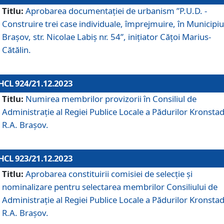
Titlu:
Aprobarea documentaţiei de urbanism ”P.U.D. -
Construire trei case individuale, împrejmuire, în Municipiu
Brașov, str. Nicolae Labiș nr. 54”, inițiator Cățoi Marius-
Cătălin.
HCL 924/21.12.2023
Titlu:
Numirea membrilor provizorii în Consiliul de
Administraţie al Regiei Publice Locale a Pădurilor Kronstad
R.A. Brașov.
HCL 923/21.12.2023
Titlu:
Aprobarea constituirii comisiei de selecție și
nominalizare pentru selectarea membrilor Consiliului de
Administrație al Regiei Publice Locale a Pădurilor Kronstad
R.A. Brașov.