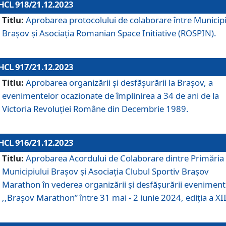
HCL 918/21.12.2023
Titlu:
Aprobarea protocolului de colaborare între Municipi
Brașov și Asociația Romanian Space Initiative (ROSPIN).
HCL 917/21.12.2023
Titlu:
Aprobarea organizării şi desfăşurării la Braşov, a
evenimentelor ocazionate de împlinirea a 34 de ani de la
Victoria Revoluţiei Române din Decembrie 1989.
HCL 916/21.12.2023
Titlu:
Aprobarea Acordului de Colaborare dintre Primăria
Municipiului Brașov și Asociația Clubul Sportiv Brașov
Marathon în vederea organizării și desfășurării eveniment
,,Brașov Marathon” între 31 mai - 2 iunie 2024, ediția a XII