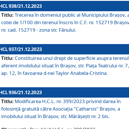
HCL 938/21.12.2023
Titlu:
Trecerea în domeniul public al Municipiului Braşov, 
cotei de 1/100 din terenul înscris în C.F. nr. 152719 Brașov
nr. cad. 152719 - zona str. Fânului.
HCL 937/21.12.2023
Titlu:
Constituirea unui drept de superficie asupra terenul
aferent imobilului situat în Brașov, str. Piața Teatrului nr. 7
ap. 12, în favoarea d-nei Taylor Anabela-Cristina.
HCL 936/21.12.2023
Titlu:
Modificarea H.C.L. nr. 399/2023 privind darea în
folosinţă gratuită către Asociaţia "Catharsis" Brașov, a
imobilului situat în Braşov, str. Mărăşeşti nr. 2 bis.