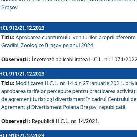
Brașov.
HCL 912/21.12.2023
Titlu:
Aprobarea cuantumului veniturilor proprii aferente
Grădinii Zoologice Braşov pe anul 2024.
Observații :
Încetează aplicabilitatea H.C.L. nr. 1074/2022
HCL 911/21.12.2023
Titlu:
Modificarea H.C.L. nr. 14 din 27 ianuarie 2021, priv
aprobarea tarifelor percepute pentru practicarea activități
de agrement turistic și divertisment în cadrul Centrului de
Agrement și Divertisment Poiana Brașov, republicată.
Observații :
Republică H.C.L. nr. 14/2021.
HCL 910/21.12.2023