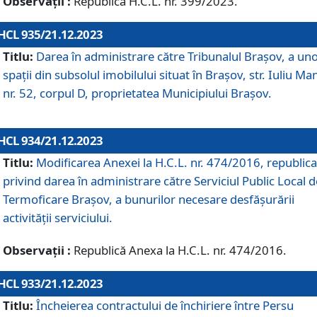
Observații :
Republică H.C.L. nr. 399/2023.
HCL 935/21.12.2023
Titlu:
Darea în administrare către Tribunalul Brașov, a un
spații din subsolul imobilului situat în Brașov, str. Iuliu Ma
nr. 52, corpul D, proprietatea Municipiului Brașov.
HCL 934/21.12.2023
Titlu:
Modificarea Anexei la H.C.L. nr. 474/2016, republica
privind darea în administrare către Serviciul Public Local d
Termoficare Braşov, a bunurilor necesare desfăşurării
activităţii serviciului.
Observații :
Republică Anexa la H.C.L. nr. 474/2016.
HCL 933/21.12.2023
Titlu:
Încheierea contractului de închiriere între Persu