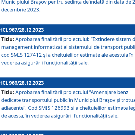
Municipiului Braşov pentru ședința de îndată din data de 
decembrie 2023.
HCL 967/28.12.2023
Titlu:
Aprobarea finalizării proiectului: ”Extindere sistem 
management informatizat al sistemului de transport publi
cod SMIS 127412 și a cheltuielilor estimate ale acestuia în
vederea asigurării funcționalității sale.
HCL 966/28.12.2023
Titlu:
Aprobarea finalizării proiectului ”Amenajare benzi
dedicate transportului public în Municipiul Brașov şi trotu
adiacente”, Cod SMIS 126993 și a cheltuielilor estimate le
de acesta, în vederea asigurării funcționalității sale.