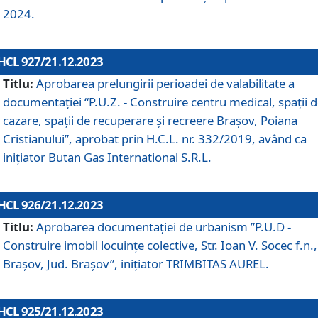
2024.
HCL 927/21.12.2023
Titlu:
Aprobarea prelungirii perioadei de valabilitate a
documentaţiei “P.U.Z. - Construire centru medical, spații 
cazare, spații de recuperare și recreere Brașov, Poiana
Cristianului”, aprobat prin H.C.L. nr. 332/2019, având ca
inițiator Butan Gas International S.R.L.
HCL 926/21.12.2023
Titlu:
Aprobarea documentaţiei de urbanism ”P.U.D -
Construire imobil locuințe colective, Str. Ioan V. Socec f.n.,
Brașov, Jud. Brașov”, inițiator TRIMBITAS AUREL.
HCL 925/21.12.2023