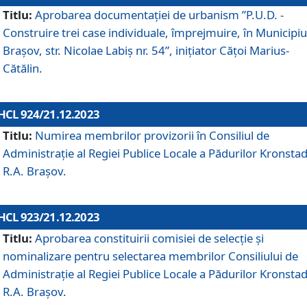
Titlu:
Aprobarea documentaţiei de urbanism ”P.U.D. -
Construire trei case individuale, împrejmuire, în Municipiu
Brașov, str. Nicolae Labiș nr. 54”, inițiator Cățoi Marius-
Cătălin.
HCL 924/21.12.2023
Titlu:
Numirea membrilor provizorii în Consiliul de
Administraţie al Regiei Publice Locale a Pădurilor Kronstad
R.A. Brașov.
HCL 923/21.12.2023
Titlu:
Aprobarea constituirii comisiei de selecție și
nominalizare pentru selectarea membrilor Consiliului de
Administrație al Regiei Publice Locale a Pădurilor Kronstad
R.A. Brașov.