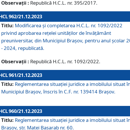
Observații :
Republică H.C.L. nr. 395/2017.
HCL 962/21.12.2023
Titlu:
Modificarea și completarea H.C.L. nr. 1092/2022
privind aprobarea rețelei unităților de învăţământ
preuniversitar, din Municipiul Braşov, pentru anul școlar 
- 2024, republicată.
Observații :
Republică H.C.L. nr. 1092/2022.
HCL 961/21.12.2023
Titlu:
Reglementarea situației juridice a imobilului situat î
Municipiul Brașov, înscris în C.F. nr. 139414 Brașov.
HCL 960/21.12.2023
Titlu:
Reglementarea situației juridice a imobilului situat î
Brașov, str. Matei Basarab nr. 60.