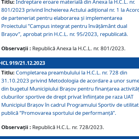
Titlu:
Îndreptare eroare materială din Anexa la H.C.L. nr.
801/2023 privind încheierea Actului adițional nr. 1 la Acor
de parteneriat pentru elaborarea și implementarea
Proiectului ”Campus integrat pentru învățământ dual
Brașov”, aprobat prin H.C.L. nr. 95/2023, republicată.
Observații :
Republică Anexa la H.C.L. nr. 801/2023.
HCL 919/21.12.2023
Titlu:
Completarea preambulului la H.C.L. nr. 728 din
31.10.2023 privind Metodologia de acordare a unor sum
din bugetul Municipiului Brașov pentru finanțarea activităț
cluburilor sportive de drept privat înființate pe raza UAT
Municipiul Brașov în cadrul Programului Sportiv de utilita
publică ”Promovarea sportului de performanță”.
Observații :
Republică H.C.L. nr. 728/2023.