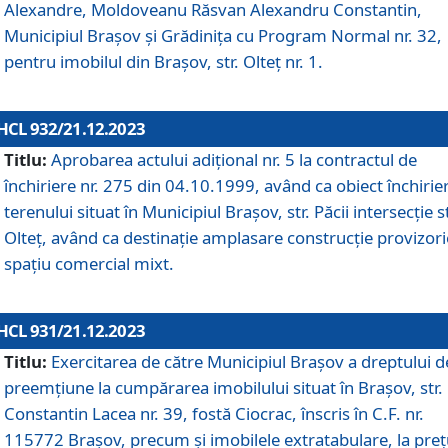
Alexandre, Moldoveanu Răsvan Alexandru Constantin,
Municipiul Braşov şi Grădinița cu Program Normal nr. 32,
pentru imobilul din Brașov, str. Olteț nr. 1.
HCL 932/21.12.2023
Titlu:
Aprobarea actului adițional nr. 5 la contractul de
închiriere nr. 275 din 04.10.1999, având ca obiect închirie
terenului situat în Municipiul Brașov, str. Păcii intersecție st
Olteț, având ca destinație amplasare construcție provizori
spațiu comercial mixt.
HCL 931/21.12.2023
Titlu:
Exercitarea de către Municipiul Brașov a dreptului d
preemțiune la cumpărarea imobilului situat în Brașov, str.
Constantin Lacea nr. 39, fostă Ciocrac, înscris în C.F. nr.
115772 Brașov, precum și imobilele extratabulare, la preț