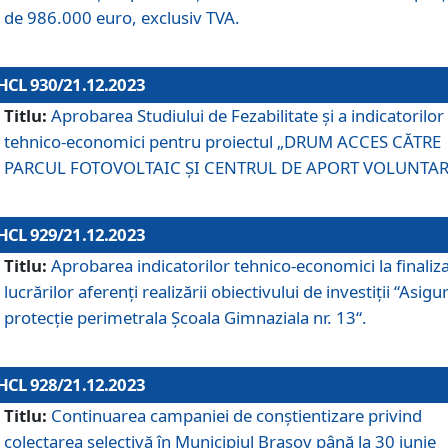
de 986.000 euro, exclusiv TVA.
HCL 930/21.12.2023
Titlu:
Aprobarea Studiului de Fezabilitate și a indicatorilor
tehnico-economici pentru proiectul „DRUM ACCES CĂTRE
PARCUL FOTOVOLTAIC ȘI CENTRUL DE APORT VOLUNTAR
HCL 929/21.12.2023
Titlu:
Aprobarea indicatorilor tehnico-economici la finaliz
lucrărilor aferenți realizării obiectivului de investiții “Asigu
protecție perimetrala Școala Gimnaziala nr. 13“.
HCL 928/21.12.2023
Titlu:
Continuarea campaniei de conștientizare privind
colectarea selectivă în Municipiul Braşov până la 30 iunie