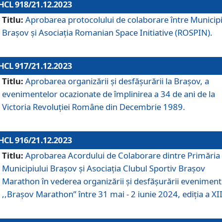
HCL 918/21.12.2023
Titlu:
Aprobarea protocolului de colaborare între Municipi
Brașov și Asociația Romanian Space Initiative (ROSPIN).
HCL 917/21.12.2023
Titlu:
Aprobarea organizării şi desfăşurării la Braşov, a
evenimentelor ocazionate de împlinirea a 34 de ani de la
Victoria Revoluţiei Române din Decembrie 1989.
HCL 916/21.12.2023
Titlu:
Aprobarea Acordului de Colaborare dintre Primăria
Municipiului Brașov și Asociația Clubul Sportiv Brașov
Marathon în vederea organizării și desfășurării eveniment
,,Brașov Marathon” între 31 mai - 2 iunie 2024, ediția a XII