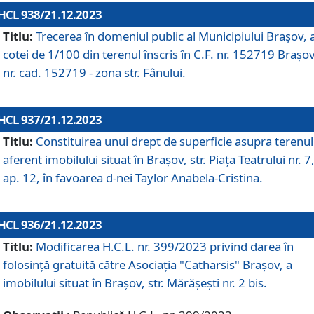
HCL 938/21.12.2023
Titlu:
Trecerea în domeniul public al Municipiului Braşov, 
cotei de 1/100 din terenul înscris în C.F. nr. 152719 Brașov
nr. cad. 152719 - zona str. Fânului.
HCL 937/21.12.2023
Titlu:
Constituirea unui drept de superficie asupra terenul
aferent imobilului situat în Brașov, str. Piața Teatrului nr. 7
ap. 12, în favoarea d-nei Taylor Anabela-Cristina.
HCL 936/21.12.2023
Titlu:
Modificarea H.C.L. nr. 399/2023 privind darea în
folosinţă gratuită către Asociaţia "Catharsis" Brașov, a
imobilului situat în Braşov, str. Mărăşeşti nr. 2 bis.