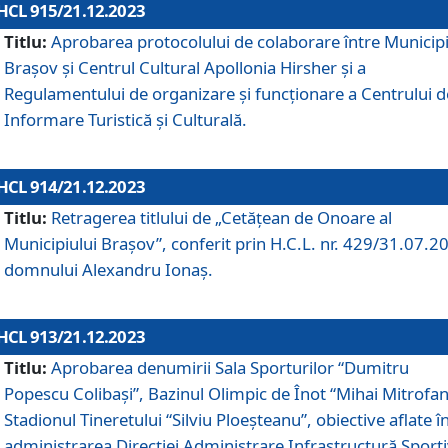
HCL 915/21.12.2023
Titlu:
Aprobarea protocolului de colaborare între Municipi
Brașov și Centrul Cultural Apollonia Hirsher și a
Regulamentului de organizare și funcționare a Centrului d
Informare Turistică și Culturală.
HCL 914/21.12.2023
Titlu:
Retragerea titlului de „Cetățean de Onoare al
Municipiului Brașov”, conferit prin H.C.L. nr. 429/31.07.2
domnului Alexandru Ionaș.
HCL 913/21.12.2023
Titlu:
Aprobarea denumirii Sala Sporturilor “Dumitru
Popescu Colibași”, Bazinul Olimpic de Înot “Mihai Mitrofan
Stadionul Tineretului “Silviu Ploeșteanu”, obiective aflate î
administrarea Direcției Administrare Infrastructură Sport