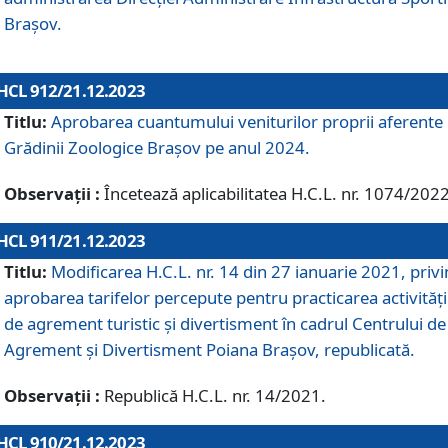
Brașov.
HCL 912/21.12.2023
Titlu:
Aprobarea cuantumului veniturilor proprii aferente
Grădinii Zoologice Braşov pe anul 2024.
Observații :
Încetează aplicabilitatea H.C.L. nr. 1074/2022
HCL 911/21.12.2023
Titlu:
Modificarea H.C.L. nr. 14 din 27 ianuarie 2021, priv
aprobarea tarifelor percepute pentru practicarea activități
de agrement turistic și divertisment în cadrul Centrului de
Agrement și Divertisment Poiana Brașov, republicată.
Observații :
Republică H.C.L. nr. 14/2021.
HCL 910/21.12.2023