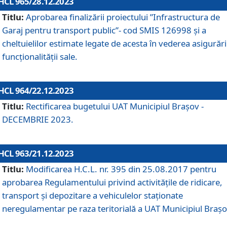
HCL 965/28.12.2023
Titlu:
Aprobarea finalizării proiectului ”Infrastructura de
Garaj pentru transport public”- cod SMIS 126998 și a
cheltuielilor estimate legate de acesta în vederea asigurări
funcționalității sale.
HCL 964/22.12.2023
Titlu:
Rectificarea bugetului UAT Municipiul Braşov -
DECEMBRIE 2023.
HCL 963/21.12.2023
Titlu:
Modificarea H.C.L. nr. 395 din 25.08.2017 pentru
aprobarea Regulamentului privind activitățile de ridicare,
transport şi depozitare a vehiculelor staționate
neregulamentar pe raza teritorială a UAT Municipiul Braşo