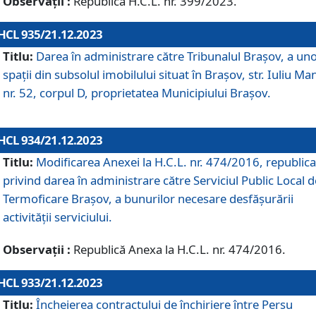
Observații :
Republică H.C.L. nr. 399/2023.
HCL 935/21.12.2023
Titlu:
Darea în administrare către Tribunalul Brașov, a un
spații din subsolul imobilului situat în Brașov, str. Iuliu Ma
nr. 52, corpul D, proprietatea Municipiului Brașov.
HCL 934/21.12.2023
Titlu:
Modificarea Anexei la H.C.L. nr. 474/2016, republica
privind darea în administrare către Serviciul Public Local d
Termoficare Braşov, a bunurilor necesare desfăşurării
activităţii serviciului.
Observații :
Republică Anexa la H.C.L. nr. 474/2016.
HCL 933/21.12.2023
Titlu:
Încheierea contractului de închiriere între Persu