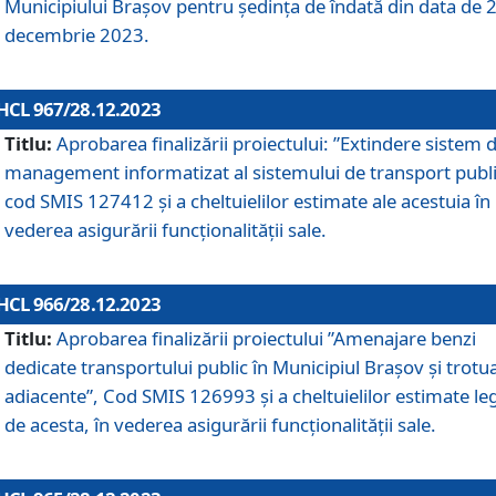
Municipiului Braşov pentru ședința de îndată din data de 
decembrie 2023.
HCL 967/28.12.2023
Titlu:
Aprobarea finalizării proiectului: ”Extindere sistem 
management informatizat al sistemului de transport publi
cod SMIS 127412 și a cheltuielilor estimate ale acestuia în
vederea asigurării funcționalității sale.
HCL 966/28.12.2023
Titlu:
Aprobarea finalizării proiectului ”Amenajare benzi
dedicate transportului public în Municipiul Brașov şi trotu
adiacente”, Cod SMIS 126993 și a cheltuielilor estimate le
de acesta, în vederea asigurării funcționalității sale.