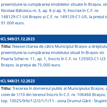
preemțiune la cumpărarea imobilelor situate în Brașov, str
Nicolae Bălcescu nr. 3, ap. 8 și ap. 9, înscrise în C.F. nr.
148129-C1-U4 Brașov și C.F. nr. 149129-C1-U5, la prețul 
91.000 euro.
HCL 949/21.12.2023
Titlu:
Neexercitarea de către Municipiul Brașov a dreptulu
preemțiune la cumpărarea imobilului situat în Brașov str.
Poarta Schei nr. 11, ap. 1, înscris în C.F. nr. 129303-C1-U3
Brașov, la prețul de 75.000 euro.
HCL 948/21.12.2023
Titlu:
Trecerea în domeniul public al Municipiului Braşov, 
cotei de 1/10 din terenul înscris în C.F. nr. 106466 Brașov, 
top. 10025/9/b/1/2/2/1/1/11 - zona Drumul Gării - Stupini