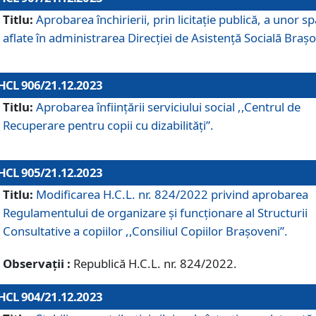
Titlu:
Aprobarea închirierii, prin licitație publică, a unor sp
aflate în administrarea Direcției de Asistență Socială Brașo
HCL 906/21.12.2023
Titlu:
Aprobarea înființării serviciului social ,,Centrul de
Recuperare pentru copii cu dizabilități”.
HCL 905/21.12.2023
Titlu:
Modificarea H.C.L. nr. 824/2022 privind aprobarea
Regulamentului de organizare şi funcţionare al Structurii
Consultative a copiilor ,,Consiliul Copiilor Braşoveni”.
Observații :
Republică H.C.L. nr. 824/2022.
HCL 904/21.12.2023