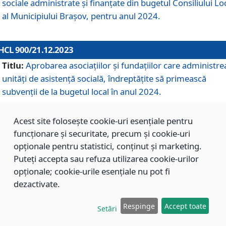
sociale administrate și finanțate din bugetul Consiliului Lo
al Municipiului Brașov, pentru anul 2024.
HCL 900/21.12.2023
Titlu:
Aprobarea asociațiilor şi fundațiilor care administre
unități de asistenţă socială, îndreptăţite să primească
subvenţii de la bugetul local în anul 2024.
Acest site folosește cookie-uri esențiale pentru
HCL 899/21.12.2023
funcționare și securitate, precum și cookie-uri
Titlu:
Aprobarea standardelor de cost pentru serviciile
opționale pentru statistici, conținut și marketing.
sociale furnizate în cadrul Direcției de Asistență Socială
Puteți accepta sau refuza utilizarea cookie-urilor
Brașov, pentru anul 2024.
opționale; cookie-urile esențiale nu pot fi
dezactivate.
HCL 898/21.12.2023
Respinge
Accept toate
Setări
Titlu:
Modificarea Anexei la H.C.L. nr. 91 din 09.02.2018,