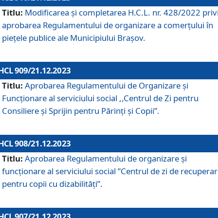
Titlu:
Modificarea și completarea H.C.L. nr. 428/2022 priv
aprobarea Regulamentului de organizare a comerțului în
piețele publice ale Municipiului Braşov.
HCL 909/21.12.2023
Titlu:
Aprobarea Regulamentului de Organizare și
Funcționare al serviciului social ,,Centrul de Zi pentru
Consiliere şi Sprijin pentru Părinţi şi Copii”.
HCL 908/21.12.2023
Titlu:
Aprobarea Regulamentului de organizare şi
funcţionare al serviciului social ”Centrul de zi de recupera
pentru copii cu dizabilități”.
HCL 907/21.12.2023