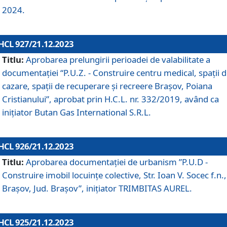
2024.
HCL 927/21.12.2023
Titlu:
Aprobarea prelungirii perioadei de valabilitate a
documentaţiei “P.U.Z. - Construire centru medical, spații 
cazare, spații de recuperare și recreere Brașov, Poiana
Cristianului”, aprobat prin H.C.L. nr. 332/2019, având ca
inițiator Butan Gas International S.R.L.
HCL 926/21.12.2023
Titlu:
Aprobarea documentaţiei de urbanism ”P.U.D -
Construire imobil locuințe colective, Str. Ioan V. Socec f.n.,
Brașov, Jud. Brașov”, inițiator TRIMBITAS AUREL.
HCL 925/21.12.2023