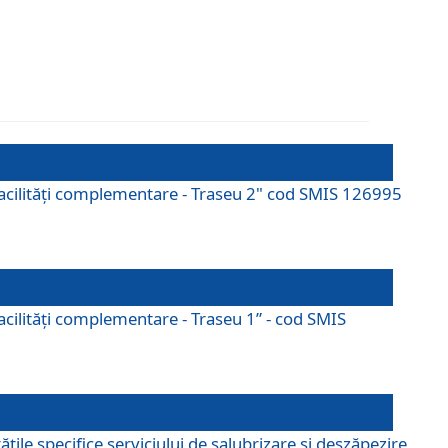
cu facilități complementare - Traseu 2" cod SMIS 126995
 facilităţi complementare - Traseu 1” - cod SMIS
țile specifice serviciului de salubrizare și deszăpezire