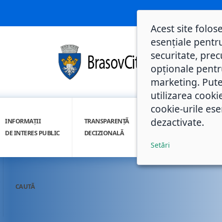
Acest site folos
esențiale pentru
securitate, prec
opționale pentru 
marketing. Pute
utilizarea cooki
cookie-urile ese
dezactivate.
INFORMAȚII
TRANSPARENȚĂ
INTEGRITATE
DE INTERES PUBLIC
DECIZIONALĂ
INSTITUȚIONALĂ
Setări
CAUTĂ