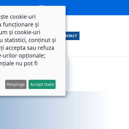
ește cookie-uri
 funcționare și
um și cookie-uri
CONTACT
statistici, conținut și
ți accepta sau refuza
e-urilor opționale;
nțiale nu pot fi
SERVICII
M.O.L.
PUBLICE
Respinge
Accept toate