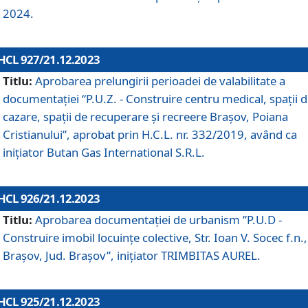
2024.
HCL 927/21.12.2023
Titlu:
Aprobarea prelungirii perioadei de valabilitate a
documentaţiei “P.U.Z. - Construire centru medical, spații 
cazare, spații de recuperare și recreere Brașov, Poiana
Cristianului”, aprobat prin H.C.L. nr. 332/2019, având ca
inițiator Butan Gas International S.R.L.
HCL 926/21.12.2023
Titlu:
Aprobarea documentaţiei de urbanism ”P.U.D -
Construire imobil locuințe colective, Str. Ioan V. Socec f.n.,
Brașov, Jud. Brașov”, inițiator TRIMBITAS AUREL.
HCL 925/21.12.2023