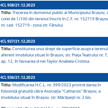
HCL 938/21.12.2023
Titlu:
Trecerea în domeniul public al Municipiului Braşov, 
cotei de 1/100 din terenul înscris în C.F. nr. 152719 Brașov
nr. cad. 152719 - zona str. Fânului.
HCL 937/21.12.2023
Titlu:
Constituirea unui drept de superficie asupra terenul
aferent imobilului situat în Brașov, str. Piața Teatrului nr. 7
ap. 12, în favoarea d-nei Taylor Anabela-Cristina.
HCL 936/21.12.2023
Titlu:
Modificarea H.C.L. nr. 399/2023 privind darea în
folosinţă gratuită către Asociaţia "Catharsis" Brașov, a
imobilului situat în Braşov, str. Mărăşeşti nr. 2 bis.