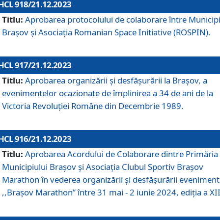
HCL 918/21.12.2023
Titlu:
Aprobarea protocolului de colaborare între Municipi
Brașov și Asociația Romanian Space Initiative (ROSPIN).
HCL 917/21.12.2023
Titlu:
Aprobarea organizării şi desfăşurării la Braşov, a
evenimentelor ocazionate de împlinirea a 34 de ani de la
Victoria Revoluţiei Române din Decembrie 1989.
HCL 916/21.12.2023
Titlu:
Aprobarea Acordului de Colaborare dintre Primăria
Municipiului Brașov și Asociația Clubul Sportiv Brașov
Marathon în vederea organizării și desfășurării eveniment
,,Brașov Marathon” între 31 mai - 2 iunie 2024, ediția a XII