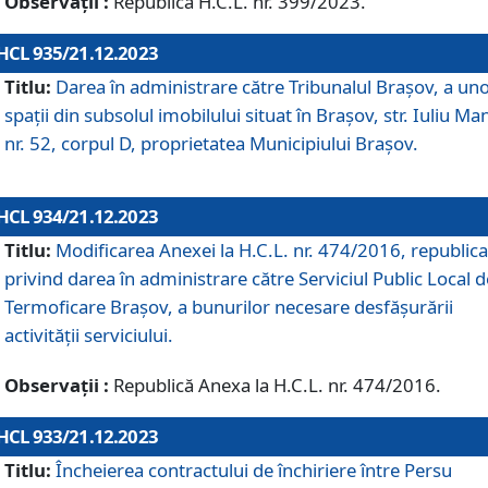
Observații :
Republică H.C.L. nr. 399/2023.
HCL 935/21.12.2023
Titlu:
Darea în administrare către Tribunalul Brașov, a un
spații din subsolul imobilului situat în Brașov, str. Iuliu Ma
nr. 52, corpul D, proprietatea Municipiului Brașov.
HCL 934/21.12.2023
Titlu:
Modificarea Anexei la H.C.L. nr. 474/2016, republica
privind darea în administrare către Serviciul Public Local d
Termoficare Braşov, a bunurilor necesare desfăşurării
activităţii serviciului.
Observații :
Republică Anexa la H.C.L. nr. 474/2016.
HCL 933/21.12.2023
Titlu:
Încheierea contractului de închiriere între Persu