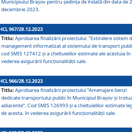
Municipiului Braşov pentru ședința de îndată din data de 
decembrie 2023.
HCL 967/28.12.2023
Titlu:
Aprobarea finalizării proiectului: ”Extindere sistem 
management informatizat al sistemului de transport publi
cod SMIS 127412 și a cheltuielilor estimate ale acestuia în
vederea asigurării funcționalității sale.
HCL 966/28.12.2023
Titlu:
Aprobarea finalizării proiectului ”Amenajare benzi
dedicate transportului public în Municipiul Brașov şi trotu
adiacente”, Cod SMIS 126993 și a cheltuielilor estimate le
de acesta, în vederea asigurării funcționalității sale.