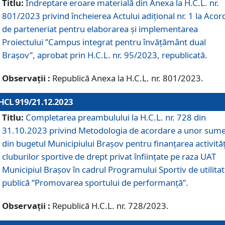
Titlu:
Îndreptare eroare materială din Anexa la H.C.L. nr.
801/2023 privind încheierea Actului adițional nr. 1 la Acor
de parteneriat pentru elaborarea și implementarea
Proiectului ”Campus integrat pentru învățământ dual
Brașov”, aprobat prin H.C.L. nr. 95/2023, republicată.
Observații :
Republică Anexa la H.C.L. nr. 801/2023.
HCL 919/21.12.2023
Titlu:
Completarea preambulului la H.C.L. nr. 728 din
31.10.2023 privind Metodologia de acordare a unor sum
din bugetul Municipiului Brașov pentru finanțarea activităț
cluburilor sportive de drept privat înființate pe raza UAT
Municipiul Brașov în cadrul Programului Sportiv de utilita
publică ”Promovarea sportului de performanță”.
Observații :
Republică H.C.L. nr. 728/2023.