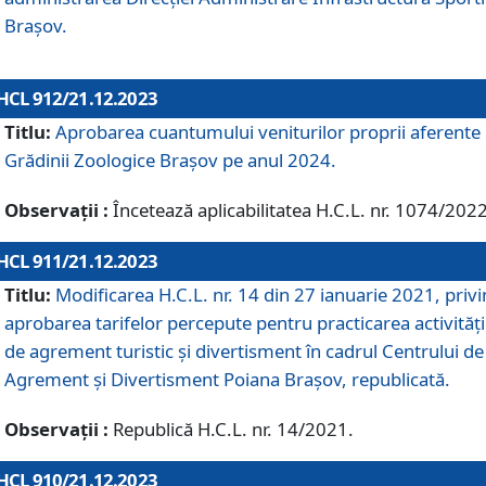
Brașov.
HCL 912/21.12.2023
Titlu:
Aprobarea cuantumului veniturilor proprii aferente
Grădinii Zoologice Braşov pe anul 2024.
Observații :
Încetează aplicabilitatea H.C.L. nr. 1074/2022
HCL 911/21.12.2023
Titlu:
Modificarea H.C.L. nr. 14 din 27 ianuarie 2021, priv
aprobarea tarifelor percepute pentru practicarea activități
de agrement turistic și divertisment în cadrul Centrului de
Agrement și Divertisment Poiana Brașov, republicată.
Observații :
Republică H.C.L. nr. 14/2021.
HCL 910/21.12.2023