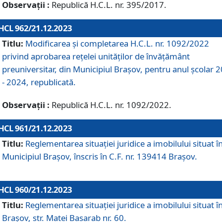
Observații :
Republică H.C.L. nr. 395/2017.
HCL 962/21.12.2023
Titlu:
Modificarea și completarea H.C.L. nr. 1092/2022
privind aprobarea rețelei unităților de învăţământ
preuniversitar, din Municipiul Braşov, pentru anul școlar 
- 2024, republicată.
Observații :
Republică H.C.L. nr. 1092/2022.
HCL 961/21.12.2023
Titlu:
Reglementarea situației juridice a imobilului situat î
Municipiul Brașov, înscris în C.F. nr. 139414 Brașov.
HCL 960/21.12.2023
Titlu:
Reglementarea situației juridice a imobilului situat î
Brașov, str. Matei Basarab nr. 60.