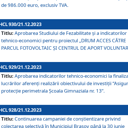
de 986.000 euro, exclusiv TVA.
HCL 930/21.12.2023
Titlu:
Aprobarea Studiului de Fezabilitate și a indicatorilor
tehnico-economici pentru proiectul „DRUM ACCES CĂTRE
PARCUL FOTOVOLTAIC ȘI CENTRUL DE APORT VOLUNTAR
HCL 929/21.12.2023
Titlu:
Aprobarea indicatorilor tehnico-economici la finaliz
lucrărilor aferenți realizării obiectivului de investiții “Asigu
protecție perimetrala Școala Gimnaziala nr. 13“.
HCL 928/21.12.2023
Titlu:
Continuarea campaniei de conștientizare privind
colectarea selectivă în Municipiul Braşov până la 30 iunie