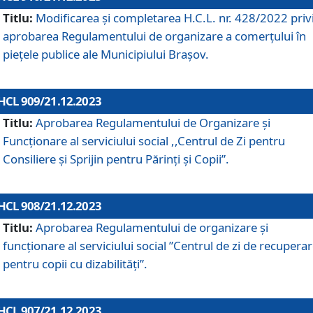
Titlu:
Modificarea și completarea H.C.L. nr. 428/2022 priv
aprobarea Regulamentului de organizare a comerțului în
piețele publice ale Municipiului Braşov.
HCL 909/21.12.2023
Titlu:
Aprobarea Regulamentului de Organizare și
Funcționare al serviciului social ,,Centrul de Zi pentru
Consiliere şi Sprijin pentru Părinţi şi Copii”.
HCL 908/21.12.2023
Titlu:
Aprobarea Regulamentului de organizare şi
funcţionare al serviciului social ”Centrul de zi de recupera
pentru copii cu dizabilități”.
HCL 907/21.12.2023