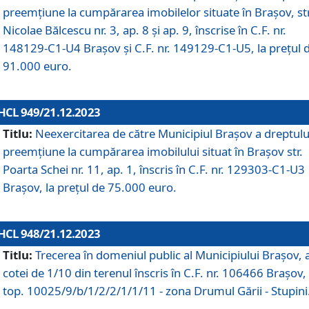
preemțiune la cumpărarea imobilelor situate în Brașov, str
Nicolae Bălcescu nr. 3, ap. 8 și ap. 9, înscrise în C.F. nr.
148129-C1-U4 Brașov și C.F. nr. 149129-C1-U5, la prețul 
91.000 euro.
HCL 949/21.12.2023
Titlu:
Neexercitarea de către Municipiul Brașov a dreptulu
preemțiune la cumpărarea imobilului situat în Brașov str.
Poarta Schei nr. 11, ap. 1, înscris în C.F. nr. 129303-C1-U3
Brașov, la prețul de 75.000 euro.
HCL 948/21.12.2023
Titlu:
Trecerea în domeniul public al Municipiului Braşov, 
cotei de 1/10 din terenul înscris în C.F. nr. 106466 Brașov, 
top. 10025/9/b/1/2/2/1/1/11 - zona Drumul Gării - Stupini