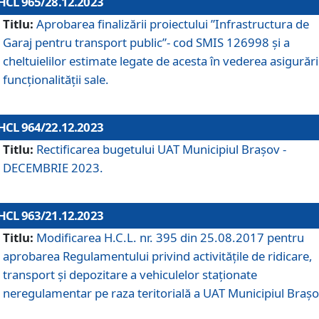
HCL 965/28.12.2023
Titlu:
Aprobarea finalizării proiectului ”Infrastructura de
Garaj pentru transport public”- cod SMIS 126998 și a
cheltuielilor estimate legate de acesta în vederea asigurări
funcționalității sale.
HCL 964/22.12.2023
Titlu:
Rectificarea bugetului UAT Municipiul Braşov -
DECEMBRIE 2023.
HCL 963/21.12.2023
Titlu:
Modificarea H.C.L. nr. 395 din 25.08.2017 pentru
aprobarea Regulamentului privind activitățile de ridicare,
transport şi depozitare a vehiculelor staționate
neregulamentar pe raza teritorială a UAT Municipiul Braşo