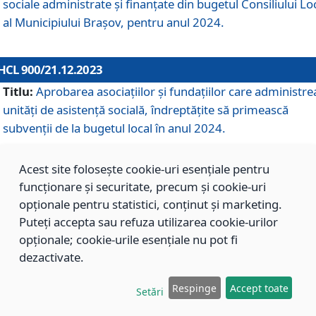
sociale administrate și finanțate din bugetul Consiliului Lo
al Municipiului Brașov, pentru anul 2024.
HCL 900/21.12.2023
Titlu:
Aprobarea asociațiilor şi fundațiilor care administre
unități de asistenţă socială, îndreptăţite să primească
subvenţii de la bugetul local în anul 2024.
Acest site folosește cookie-uri esențiale pentru
HCL 899/21.12.2023
funcționare și securitate, precum și cookie-uri
Titlu:
Aprobarea standardelor de cost pentru serviciile
opționale pentru statistici, conținut și marketing.
sociale furnizate în cadrul Direcției de Asistență Socială
Puteți accepta sau refuza utilizarea cookie-urilor
Brașov, pentru anul 2024.
opționale; cookie-urile esențiale nu pot fi
dezactivate.
HCL 898/21.12.2023
Respinge
Accept toate
Setări
Titlu:
Modificarea Anexei la H.C.L. nr. 91 din 09.02.2018,