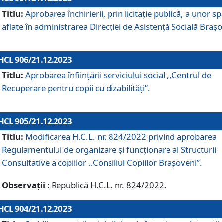
Titlu:
Aprobarea închirierii, prin licitație publică, a unor sp
aflate în administrarea Direcției de Asistență Socială Brașo
HCL 906/21.12.2023
Titlu:
Aprobarea înființării serviciului social ,,Centrul de
Recuperare pentru copii cu dizabilități”.
HCL 905/21.12.2023
Titlu:
Modificarea H.C.L. nr. 824/2022 privind aprobarea
Regulamentului de organizare şi funcţionare al Structurii
Consultative a copiilor ,,Consiliul Copiilor Braşoveni”.
Observații :
Republică H.C.L. nr. 824/2022.
HCL 904/21.12.2023