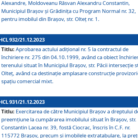
Alexandre, Moldoveanu Răsvan Alexandru Constantin,
Municipiul Braşov şi Grădinița cu Program Normal nr. 32,
pentru imobilul din Brașov, str. Olteț nr. 1.
HCL 932/21.12.2023
Titlu:
Aprobarea actului adițional nr. 5 la contractul de
închiriere nr. 275 din 04.10.1999, având ca obiect închirie
terenului situat în Municipiul Brașov, str. Păcii intersecție st
Olteț, având ca destinație amplasare construcție provizori
spațiu comercial mixt.
HCL 931/21.12.2023
Titlu:
Exercitarea de către Municipiul Brașov a dreptului d
preemțiune la cumpărarea imobilului situat în Brașov, str.
Constantin Lacea nr. 39, fostă Ciocrac, înscris în C.F. nr.
115772 Brașov, precum și imobilele extratabulare, la preț