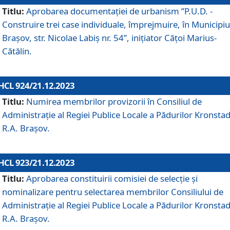
Titlu:
Aprobarea documentaţiei de urbanism ”P.U.D. -
Construire trei case individuale, împrejmuire, în Municipiu
Brașov, str. Nicolae Labiș nr. 54”, inițiator Cățoi Marius-
Cătălin.
HCL 924/21.12.2023
Titlu:
Numirea membrilor provizorii în Consiliul de
Administraţie al Regiei Publice Locale a Pădurilor Kronstad
R.A. Brașov.
HCL 923/21.12.2023
Titlu:
Aprobarea constituirii comisiei de selecție și
nominalizare pentru selectarea membrilor Consiliului de
Administrație al Regiei Publice Locale a Pădurilor Kronstad
R.A. Brașov.