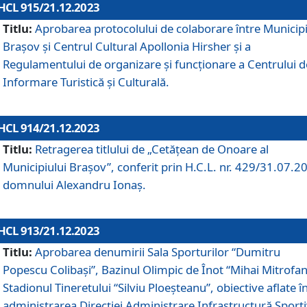
HCL 915/21.12.2023
Titlu:
Aprobarea protocolului de colaborare între Municipi
Brașov și Centrul Cultural Apollonia Hirsher și a
Regulamentului de organizare și funcționare a Centrului d
Informare Turistică și Culturală.
HCL 914/21.12.2023
Titlu:
Retragerea titlului de „Cetățean de Onoare al
Municipiului Brașov”, conferit prin H.C.L. nr. 429/31.07.2
domnului Alexandru Ionaș.
HCL 913/21.12.2023
Titlu:
Aprobarea denumirii Sala Sporturilor “Dumitru
Popescu Colibași”, Bazinul Olimpic de Înot “Mihai Mitrofan
Stadionul Tineretului “Silviu Ploeșteanu”, obiective aflate î
administrarea Direcției Administrare Infrastructură Sport