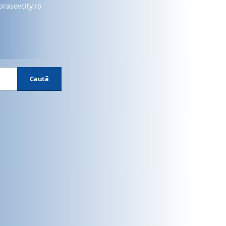
brasovcity.ro
Caută