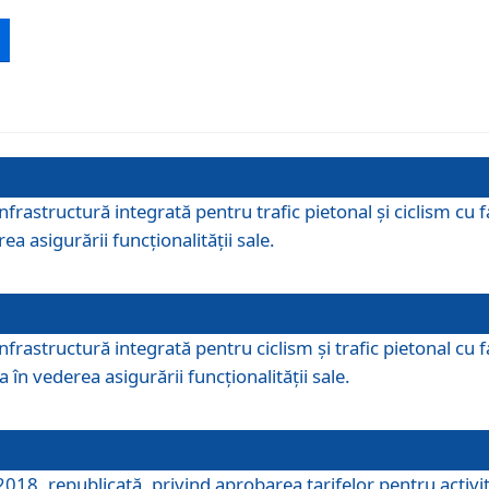
 infrastructură integrată pentru trafic pietonal și ciclism 
ea asigurării funcționalității sale.
infrastructură integrată pentru ciclism şi trafic pietonal cu
 în vederea asigurării funcționalității sale.
018, republicată, privind aprobarea tarifelor pentru activită