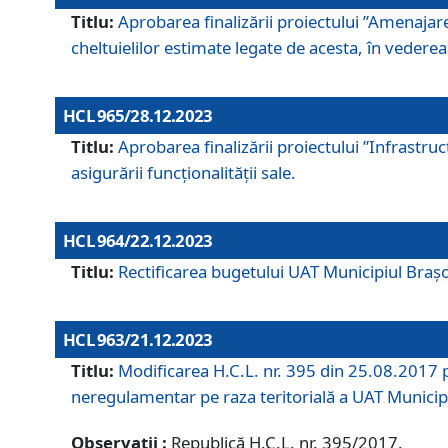
Titlu:
Aprobarea finalizării proiectului ”Amenajar
cheltuielilor estimate legate de acesta, în vederea 
HCL 965/28.12.2023
Titlu:
Aprobarea finalizării proiectului ”Infrastru
asigurării funcționalității sale.
HCL 964/22.12.2023
Titlu:
Rectificarea bugetului UAT Municipiul Bra
HCL 963/21.12.2023
Titlu:
Modificarea H.C.L. nr. 395 din 25.08.2017 p
neregulamentar pe raza teritorială a UAT Municip
Observații :
Republică H.C.L. nr. 395/2017.