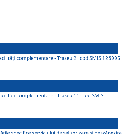
cu facilități complementare - Traseu 2" cod SMIS 126995
 facilităţi complementare - Traseu 1” - cod SMIS
țile specifice serviciului de salubrizare și deszăpezire