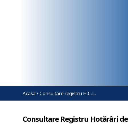
Acasă
\
Consultare registru H.C.L.
Consultare Registru Hotărâri de