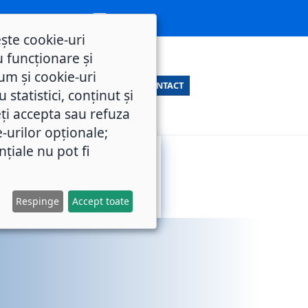
ește cookie-uri
 funcționare și
um și cookie-uri
CONTACT
statistici, conținut și
ți accepta sau refuza
e-urilor opționale;
nțiale nu pot fi
SERVICII
M.O.L.
PUBLICE
Respinge
Accept toate