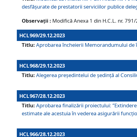
desfășurate de prestatorii serviciilor publice del
Observații :
Modifică Anexa 1 din H.C.L. nr. 791
HCL 969/29.12.2023
Titlu:
Aprobarea încheierii Memorandumului de înț
HCL 968/29.12.2023
Titlu:
Alegerea preşedintelui de şedinţă al Consil
HCL 967/28.12.2023
Titlu:
Aprobarea finalizării proiectului: ”Extinde
estimate ale acestuia în vederea asigurării funcțion
HCL 966/28.12.2023