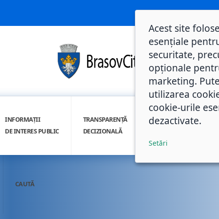
Acest site folos
esențiale pentru
securitate, prec
opționale pentru 
marketing. Pute
utilizarea cooki
cookie-urile ese
dezactivate.
INFORMAȚII
TRANSPARENȚĂ
INTEGRITATE
DE INTERES PUBLIC
DECIZIONALĂ
INSTITUȚIONALĂ
Setări
CAUTĂ