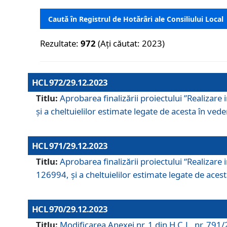
Caută în Registrul de Hotărâri ale Consiliului Local
Rezultate:
972
(Ați căutat: 2023)
HCL 972/29.12.2023
Titlu:
Aprobarea finalizării proiectului ”Realizare
și a cheltuielilor estimate legate de acesta în veder
HCL 971/29.12.2023
Titlu:
Aprobarea finalizării proiectului “Realizare 
126994, și a cheltuielilor estimate legate de acesta
HCL 970/29.12.2023
Titlu:
Modificarea Anexei nr. 1 din H.C.L. nr. 791/2