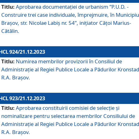
Titlu:
Aprobarea documentaţiei de urbanism ”P.U.D. -
Construire trei case individuale, împrejmuire, în Municipiu
Brașov, str. Nicolae Labiș nr. 54”, inițiator Cățoi Marius-
Cătălin.
HCL 924/21.12.2023
Titlu:
Numirea membrilor provizorii în Consiliul de
Administraţie al Regiei Publice Locale a Pădurilor Kronstad
R.A. Brașov.
HCL 923/21.12.2023
Titlu:
Aprobarea constituirii comisiei de selecție și
nominalizare pentru selectarea membrilor Consiliului de
Administrație al Regiei Publice Locale a Pădurilor Kronstad
R.A. Brașov.