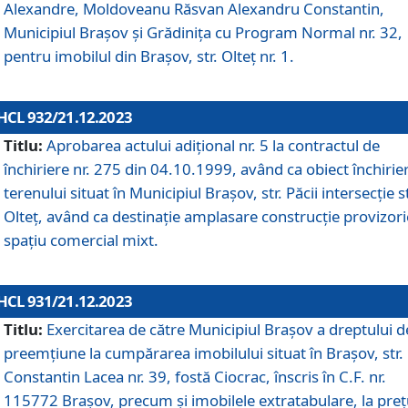
Alexandre, Moldoveanu Răsvan Alexandru Constantin,
Municipiul Braşov şi Grădinița cu Program Normal nr. 32,
pentru imobilul din Brașov, str. Olteț nr. 1.
HCL 932/21.12.2023
Titlu:
Aprobarea actului adițional nr. 5 la contractul de
închiriere nr. 275 din 04.10.1999, având ca obiect închirie
terenului situat în Municipiul Brașov, str. Păcii intersecție st
Olteț, având ca destinație amplasare construcție provizori
spațiu comercial mixt.
HCL 931/21.12.2023
Titlu:
Exercitarea de către Municipiul Brașov a dreptului d
preemțiune la cumpărarea imobilului situat în Brașov, str.
Constantin Lacea nr. 39, fostă Ciocrac, înscris în C.F. nr.
115772 Brașov, precum și imobilele extratabulare, la preț