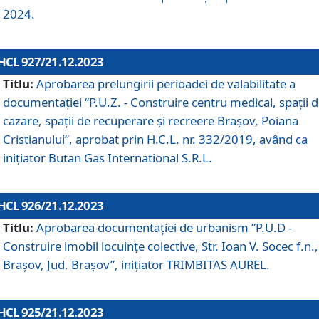
2024.
HCL 927/21.12.2023
Titlu:
Aprobarea prelungirii perioadei de valabilitate a
documentaţiei “P.U.Z. - Construire centru medical, spații 
cazare, spații de recuperare și recreere Brașov, Poiana
Cristianului”, aprobat prin H.C.L. nr. 332/2019, având ca
inițiator Butan Gas International S.R.L.
HCL 926/21.12.2023
Titlu:
Aprobarea documentaţiei de urbanism ”P.U.D -
Construire imobil locuințe colective, Str. Ioan V. Socec f.n.,
Brașov, Jud. Brașov”, inițiator TRIMBITAS AUREL.
HCL 925/21.12.2023