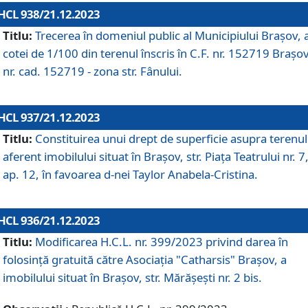
HCL 938/21.12.2023
Titlu:
Trecerea în domeniul public al Municipiului Braşov, 
cotei de 1/100 din terenul înscris în C.F. nr. 152719 Brașov
nr. cad. 152719 - zona str. Fânului.
HCL 937/21.12.2023
Titlu:
Constituirea unui drept de superficie asupra terenul
aferent imobilului situat în Brașov, str. Piața Teatrului nr. 7
ap. 12, în favoarea d-nei Taylor Anabela-Cristina.
HCL 936/21.12.2023
Titlu:
Modificarea H.C.L. nr. 399/2023 privind darea în
folosinţă gratuită către Asociaţia "Catharsis" Brașov, a
imobilului situat în Braşov, str. Mărăşeşti nr. 2 bis.