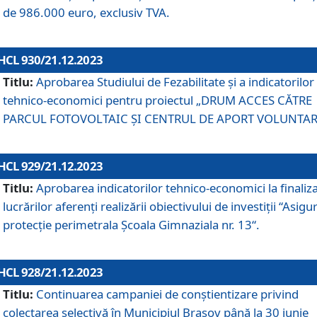
de 986.000 euro, exclusiv TVA.
HCL 930/21.12.2023
Titlu:
Aprobarea Studiului de Fezabilitate și a indicatorilor
tehnico-economici pentru proiectul „DRUM ACCES CĂTRE
PARCUL FOTOVOLTAIC ȘI CENTRUL DE APORT VOLUNTAR
HCL 929/21.12.2023
Titlu:
Aprobarea indicatorilor tehnico-economici la finaliz
lucrărilor aferenți realizării obiectivului de investiții “Asigu
protecție perimetrala Școala Gimnaziala nr. 13“.
HCL 928/21.12.2023
Titlu:
Continuarea campaniei de conștientizare privind
colectarea selectivă în Municipiul Braşov până la 30 iunie