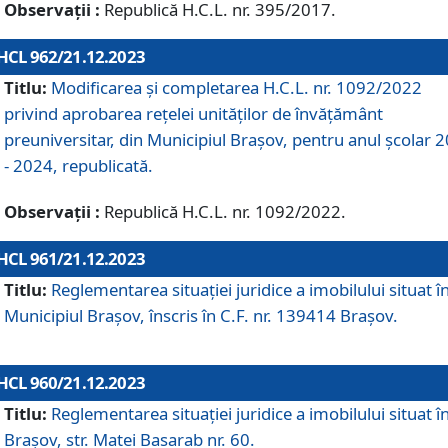
Observații :
Republică H.C.L. nr. 395/2017.
HCL 962/21.12.2023
Titlu:
Modificarea și completarea H.C.L. nr. 1092/2022
privind aprobarea rețelei unităților de învăţământ
preuniversitar, din Municipiul Braşov, pentru anul școlar 
- 2024, republicată.
Observații :
Republică H.C.L. nr. 1092/2022.
HCL 961/21.12.2023
Titlu:
Reglementarea situației juridice a imobilului situat î
Municipiul Brașov, înscris în C.F. nr. 139414 Brașov.
HCL 960/21.12.2023
Titlu:
Reglementarea situației juridice a imobilului situat î
Brașov, str. Matei Basarab nr. 60.