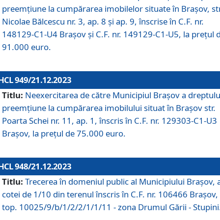
preemțiune la cumpărarea imobilelor situate în Brașov, str
Nicolae Bălcescu nr. 3, ap. 8 și ap. 9, înscrise în C.F. nr.
148129-C1-U4 Brașov și C.F. nr. 149129-C1-U5, la prețul 
91.000 euro.
HCL 949/21.12.2023
Titlu:
Neexercitarea de către Municipiul Brașov a dreptulu
preemțiune la cumpărarea imobilului situat în Brașov str.
Poarta Schei nr. 11, ap. 1, înscris în C.F. nr. 129303-C1-U3
Brașov, la prețul de 75.000 euro.
HCL 948/21.12.2023
Titlu:
Trecerea în domeniul public al Municipiului Braşov, 
cotei de 1/10 din terenul înscris în C.F. nr. 106466 Brașov, 
top. 10025/9/b/1/2/2/1/1/11 - zona Drumul Gării - Stupini