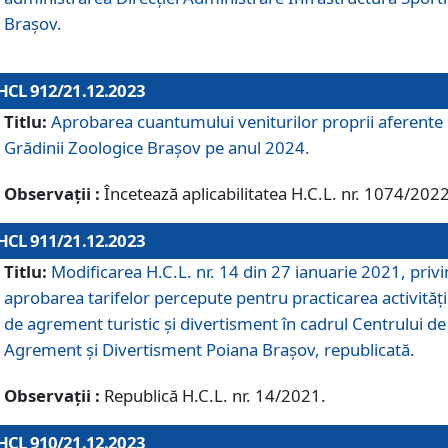
Brașov.
HCL 912/21.12.2023
Titlu:
Aprobarea cuantumului veniturilor proprii aferente
Grădinii Zoologice Braşov pe anul 2024.
Observații :
Încetează aplicabilitatea H.C.L. nr. 1074/2022
HCL 911/21.12.2023
Titlu:
Modificarea H.C.L. nr. 14 din 27 ianuarie 2021, priv
aprobarea tarifelor percepute pentru practicarea activități
de agrement turistic și divertisment în cadrul Centrului de
Agrement și Divertisment Poiana Brașov, republicată.
Observații :
Republică H.C.L. nr. 14/2021.
HCL 910/21.12.2023