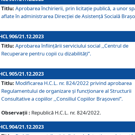
Titlu:
Aprobarea închirierii, prin licitație publică, a unor sp
aflate în administrarea Direcției de Asistență Socială Brașo
HCL 906/21.12.2023
Titlu:
Aprobarea înființării serviciului social ,,Centrul de
Recuperare pentru copii cu dizabilități”.
HCL 905/21.12.2023
Titlu:
Modificarea H.C.L. nr. 824/2022 privind aprobarea
Regulamentului de organizare şi funcţionare al Structurii
Consultative a copiilor ,,Consiliul Copiilor Braşoveni”.
Observații :
Republică H.C.L. nr. 824/2022.
HCL 904/21.12.2023