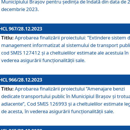
Municipiului Braşov pentru ședința de îndată din data de 
decembrie 2023.
HCL 967/28.12.2023
Titlu:
Aprobarea finalizării proiectului: ”Extindere sistem 
management informatizat al sistemului de transport publi
cod SMIS 127412 și a cheltuielilor estimate ale acestuia în
vederea asigurării funcționalității sale.
HCL 966/28.12.2023
Titlu:
Aprobarea finalizării proiectului ”Amenajare benzi
dedicate transportului public în Municipiul Brașov şi trotu
adiacente”, Cod SMIS 126993 și a cheltuielilor estimate le
de acesta, în vederea asigurării funcționalității sale.