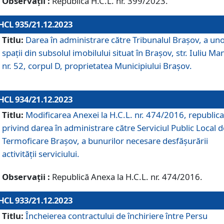
Observații :
Republică H.C.L. nr. 399/2023.
HCL 935/21.12.2023
Titlu:
Darea în administrare către Tribunalul Brașov, a un
spații din subsolul imobilului situat în Brașov, str. Iuliu Ma
nr. 52, corpul D, proprietatea Municipiului Brașov.
HCL 934/21.12.2023
Titlu:
Modificarea Anexei la H.C.L. nr. 474/2016, republica
privind darea în administrare către Serviciul Public Local d
Termoficare Braşov, a bunurilor necesare desfăşurării
activităţii serviciului.
Observații :
Republică Anexa la H.C.L. nr. 474/2016.
HCL 933/21.12.2023
Titlu:
Încheierea contractului de închiriere între Persu