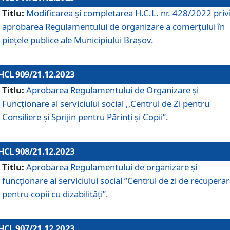
Titlu:
Modificarea și completarea H.C.L. nr. 428/2022 priv
aprobarea Regulamentului de organizare a comerțului în
piețele publice ale Municipiului Braşov.
HCL 909/21.12.2023
Titlu:
Aprobarea Regulamentului de Organizare și
Funcționare al serviciului social ,,Centrul de Zi pentru
Consiliere şi Sprijin pentru Părinţi şi Copii”.
HCL 908/21.12.2023
Titlu:
Aprobarea Regulamentului de organizare şi
funcţionare al serviciului social ”Centrul de zi de recupera
pentru copii cu dizabilități”.
HCL 907/21.12.2023