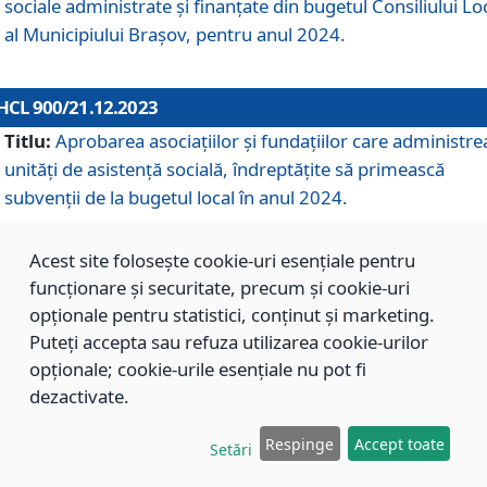
sociale administrate și finanțate din bugetul Consiliului Lo
al Municipiului Brașov, pentru anul 2024.
HCL 900/21.12.2023
Titlu:
Aprobarea asociațiilor şi fundațiilor care administre
unități de asistenţă socială, îndreptăţite să primească
subvenţii de la bugetul local în anul 2024.
Acest site folosește cookie-uri esențiale pentru
HCL 899/21.12.2023
funcționare și securitate, precum și cookie-uri
Titlu:
Aprobarea standardelor de cost pentru serviciile
opționale pentru statistici, conținut și marketing.
sociale furnizate în cadrul Direcției de Asistență Socială
Puteți accepta sau refuza utilizarea cookie-urilor
Brașov, pentru anul 2024.
opționale; cookie-urile esențiale nu pot fi
dezactivate.
HCL 898/21.12.2023
Respinge
Accept toate
Setări
Titlu:
Modificarea Anexei la H.C.L. nr. 91 din 09.02.2018,