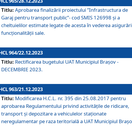
HCL 965/28.12.2023
Titlu:
Aprobarea finalizării proiectului ”Infrastructura de
Garaj pentru transport public”- cod SMIS 126998 și a
cheltuielilor estimate legate de acesta în vederea asigurări
funcționalității sale.
HCL 964/22.12.2023
Titlu:
Rectificarea bugetului UAT Municipiul Braşov -
DECEMBRIE 2023.
HCL 963/21.12.2023
Titlu:
Modificarea H.C.L. nr. 395 din 25.08.2017 pentru
aprobarea Regulamentului privind activitățile de ridicare,
transport şi depozitare a vehiculelor staționate
neregulamentar pe raza teritorială a UAT Municipiul Braşo