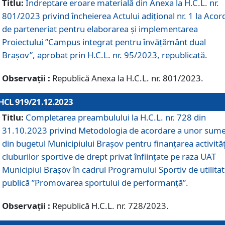
Titlu:
Îndreptare eroare materială din Anexa la H.C.L. nr.
801/2023 privind încheierea Actului adițional nr. 1 la Acor
de parteneriat pentru elaborarea și implementarea
Proiectului ”Campus integrat pentru învățământ dual
Brașov”, aprobat prin H.C.L. nr. 95/2023, republicată.
Observații :
Republică Anexa la H.C.L. nr. 801/2023.
HCL 919/21.12.2023
Titlu:
Completarea preambulului la H.C.L. nr. 728 din
31.10.2023 privind Metodologia de acordare a unor sum
din bugetul Municipiului Brașov pentru finanțarea activităț
cluburilor sportive de drept privat înființate pe raza UAT
Municipiul Brașov în cadrul Programului Sportiv de utilita
publică ”Promovarea sportului de performanță”.
Observații :
Republică H.C.L. nr. 728/2023.