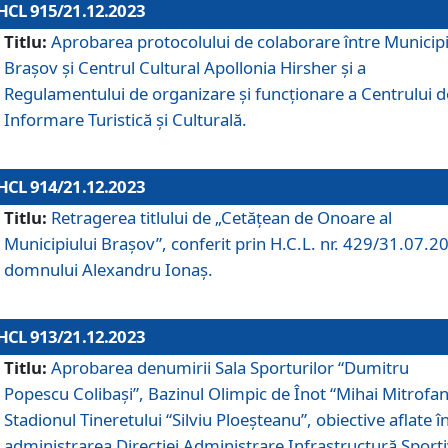
HCL 915/21.12.2023
Titlu:
Aprobarea protocolului de colaborare între Municipi
Brașov și Centrul Cultural Apollonia Hirsher și a
Regulamentului de organizare și funcționare a Centrului d
Informare Turistică și Culturală.
HCL 914/21.12.2023
Titlu:
Retragerea titlului de „Cetățean de Onoare al
Municipiului Brașov”, conferit prin H.C.L. nr. 429/31.07.2
domnului Alexandru Ionaș.
HCL 913/21.12.2023
Titlu:
Aprobarea denumirii Sala Sporturilor “Dumitru
Popescu Colibași”, Bazinul Olimpic de Înot “Mihai Mitrofan
Stadionul Tineretului “Silviu Ploeșteanu”, obiective aflate î
administrarea Direcției Administrare Infrastructură Sport