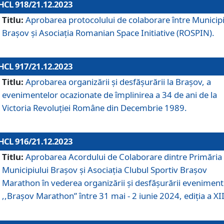
HCL 918/21.12.2023
Titlu:
Aprobarea protocolului de colaborare între Municipi
Brașov și Asociația Romanian Space Initiative (ROSPIN).
HCL 917/21.12.2023
Titlu:
Aprobarea organizării şi desfăşurării la Braşov, a
evenimentelor ocazionate de împlinirea a 34 de ani de la
Victoria Revoluţiei Române din Decembrie 1989.
HCL 916/21.12.2023
Titlu:
Aprobarea Acordului de Colaborare dintre Primăria
Municipiului Brașov și Asociația Clubul Sportiv Brașov
Marathon în vederea organizării și desfășurării eveniment
,,Brașov Marathon” între 31 mai - 2 iunie 2024, ediția a XII