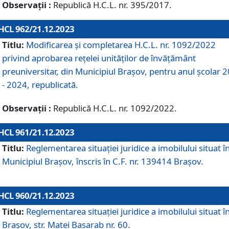
Observații :
Republică H.C.L. nr. 395/2017.
HCL 962/21.12.2023
Titlu:
Modificarea și completarea H.C.L. nr. 1092/2022
privind aprobarea rețelei unităților de învăţământ
preuniversitar, din Municipiul Braşov, pentru anul școlar 
- 2024, republicată.
Observații :
Republică H.C.L. nr. 1092/2022.
HCL 961/21.12.2023
Titlu:
Reglementarea situației juridice a imobilului situat î
Municipiul Brașov, înscris în C.F. nr. 139414 Brașov.
HCL 960/21.12.2023
Titlu:
Reglementarea situației juridice a imobilului situat î
Brașov, str. Matei Basarab nr. 60.