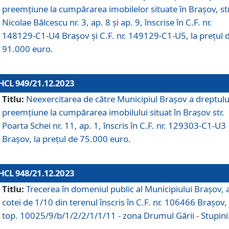
preemțiune la cumpărarea imobilelor situate în Brașov, str
Nicolae Bălcescu nr. 3, ap. 8 și ap. 9, înscrise în C.F. nr.
148129-C1-U4 Brașov și C.F. nr. 149129-C1-U5, la prețul 
91.000 euro.
HCL 949/21.12.2023
Titlu:
Neexercitarea de către Municipiul Brașov a dreptulu
preemțiune la cumpărarea imobilului situat în Brașov str.
Poarta Schei nr. 11, ap. 1, înscris în C.F. nr. 129303-C1-U3
Brașov, la prețul de 75.000 euro.
HCL 948/21.12.2023
Titlu:
Trecerea în domeniul public al Municipiului Braşov, 
cotei de 1/10 din terenul înscris în C.F. nr. 106466 Brașov, 
top. 10025/9/b/1/2/2/1/1/11 - zona Drumul Gării - Stupini