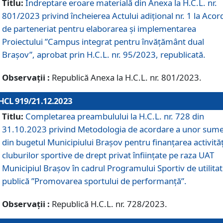
Titlu:
Îndreptare eroare materială din Anexa la H.C.L. nr.
801/2023 privind încheierea Actului adițional nr. 1 la Acor
de parteneriat pentru elaborarea și implementarea
Proiectului ”Campus integrat pentru învățământ dual
Brașov”, aprobat prin H.C.L. nr. 95/2023, republicată.
Observații :
Republică Anexa la H.C.L. nr. 801/2023.
HCL 919/21.12.2023
Titlu:
Completarea preambulului la H.C.L. nr. 728 din
31.10.2023 privind Metodologia de acordare a unor sum
din bugetul Municipiului Brașov pentru finanțarea activităț
cluburilor sportive de drept privat înființate pe raza UAT
Municipiul Brașov în cadrul Programului Sportiv de utilita
publică ”Promovarea sportului de performanță”.
Observații :
Republică H.C.L. nr. 728/2023.