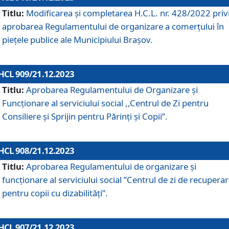
Titlu:
Modificarea și completarea H.C.L. nr. 428/2022 priv
aprobarea Regulamentului de organizare a comerțului în
piețele publice ale Municipiului Braşov.
HCL 909/21.12.2023
Titlu:
Aprobarea Regulamentului de Organizare și
Funcționare al serviciului social ,,Centrul de Zi pentru
Consiliere şi Sprijin pentru Părinţi şi Copii”.
HCL 908/21.12.2023
Titlu:
Aprobarea Regulamentului de organizare şi
funcţionare al serviciului social ”Centrul de zi de recupera
pentru copii cu dizabilități”.
HCL 907/21.12.2023