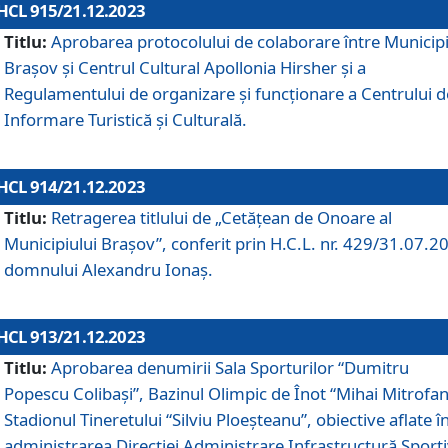
HCL 915/21.12.2023
Titlu:
Aprobarea protocolului de colaborare între Municipi
Brașov și Centrul Cultural Apollonia Hirsher și a
Regulamentului de organizare și funcționare a Centrului d
Informare Turistică și Culturală.
HCL 914/21.12.2023
Titlu:
Retragerea titlului de „Cetățean de Onoare al
Municipiului Brașov”, conferit prin H.C.L. nr. 429/31.07.2
domnului Alexandru Ionaș.
HCL 913/21.12.2023
Titlu:
Aprobarea denumirii Sala Sporturilor “Dumitru
Popescu Colibași”, Bazinul Olimpic de Înot “Mihai Mitrofan
Stadionul Tineretului “Silviu Ploeșteanu”, obiective aflate î
administrarea Direcției Administrare Infrastructură Sport