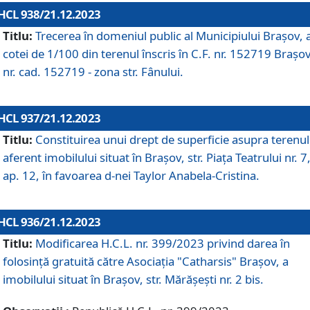
HCL 938/21.12.2023
Titlu:
Trecerea în domeniul public al Municipiului Braşov, 
cotei de 1/100 din terenul înscris în C.F. nr. 152719 Brașov
nr. cad. 152719 - zona str. Fânului.
HCL 937/21.12.2023
Titlu:
Constituirea unui drept de superficie asupra terenul
aferent imobilului situat în Brașov, str. Piața Teatrului nr. 7
ap. 12, în favoarea d-nei Taylor Anabela-Cristina.
HCL 936/21.12.2023
Titlu:
Modificarea H.C.L. nr. 399/2023 privind darea în
folosinţă gratuită către Asociaţia "Catharsis" Brașov, a
imobilului situat în Braşov, str. Mărăşeşti nr. 2 bis.