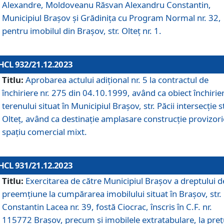
Alexandre, Moldoveanu Răsvan Alexandru Constantin,
Municipiul Braşov şi Grădinița cu Program Normal nr. 32,
pentru imobilul din Brașov, str. Olteț nr. 1.
HCL 932/21.12.2023
Titlu:
Aprobarea actului adițional nr. 5 la contractul de
închiriere nr. 275 din 04.10.1999, având ca obiect închirie
terenului situat în Municipiul Brașov, str. Păcii intersecție st
Olteț, având ca destinație amplasare construcție provizori
spațiu comercial mixt.
HCL 931/21.12.2023
Titlu:
Exercitarea de către Municipiul Brașov a dreptului d
preemțiune la cumpărarea imobilului situat în Brașov, str.
Constantin Lacea nr. 39, fostă Ciocrac, înscris în C.F. nr.
115772 Brașov, precum și imobilele extratabulare, la preț