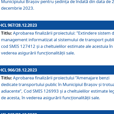
Municipiului Braşov pentru ședința de îndată din data de 
decembrie 2023.
HCL 967/28.12.2023
Titlu:
Aprobarea finalizării proiectului: ”Extindere sistem 
management informatizat al sistemului de transport publi
cod SMIS 127412 și a cheltuielilor estimate ale acestuia în
vederea asigurării funcționalității sale.
HCL 966/28.12.2023
Titlu:
Aprobarea finalizării proiectului ”Amenajare benzi
dedicate transportului public în Municipiul Brașov şi trotu
adiacente”, Cod SMIS 126993 și a cheltuielilor estimate le
de acesta, în vederea asigurării funcționalității sale.