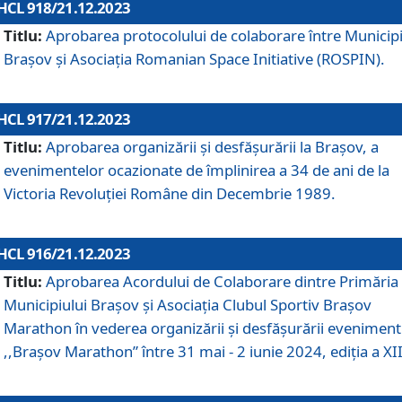
HCL 918/21.12.2023
Titlu:
Aprobarea protocolului de colaborare între Municipi
Brașov și Asociația Romanian Space Initiative (ROSPIN).
HCL 917/21.12.2023
Titlu:
Aprobarea organizării şi desfăşurării la Braşov, a
evenimentelor ocazionate de împlinirea a 34 de ani de la
Victoria Revoluţiei Române din Decembrie 1989.
HCL 916/21.12.2023
Titlu:
Aprobarea Acordului de Colaborare dintre Primăria
Municipiului Brașov și Asociația Clubul Sportiv Brașov
Marathon în vederea organizării și desfășurării eveniment
,,Brașov Marathon” între 31 mai - 2 iunie 2024, ediția a XII