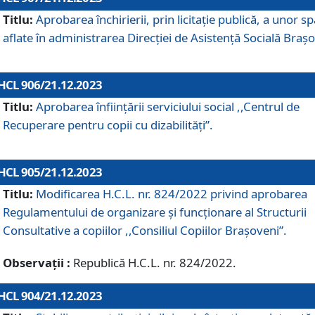
Titlu:
Aprobarea închirierii, prin licitație publică, a unor sp
aflate în administrarea Direcției de Asistență Socială Brașo
HCL 906/21.12.2023
Titlu:
Aprobarea înființării serviciului social ,,Centrul de
Recuperare pentru copii cu dizabilități”.
HCL 905/21.12.2023
Titlu:
Modificarea H.C.L. nr. 824/2022 privind aprobarea
Regulamentului de organizare şi funcţionare al Structurii
Consultative a copiilor ,,Consiliul Copiilor Braşoveni”.
Observații :
Republică H.C.L. nr. 824/2022.
HCL 904/21.12.2023