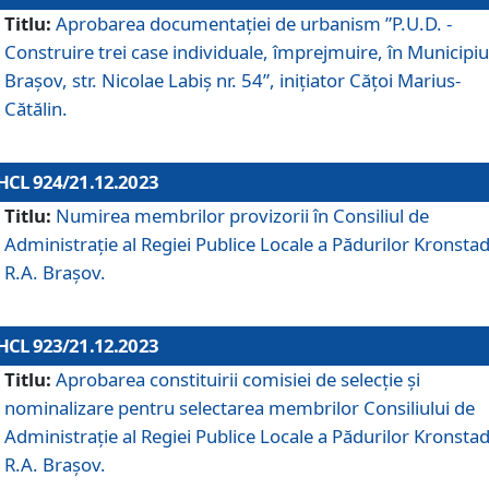
Titlu:
Aprobarea documentaţiei de urbanism ”P.U.D. -
Construire trei case individuale, împrejmuire, în Municipiu
Brașov, str. Nicolae Labiș nr. 54”, inițiator Cățoi Marius-
Cătălin.
HCL 924/21.12.2023
Titlu:
Numirea membrilor provizorii în Consiliul de
Administraţie al Regiei Publice Locale a Pădurilor Kronstad
R.A. Brașov.
HCL 923/21.12.2023
Titlu:
Aprobarea constituirii comisiei de selecție și
nominalizare pentru selectarea membrilor Consiliului de
Administrație al Regiei Publice Locale a Pădurilor Kronstad
R.A. Brașov.