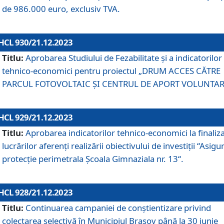
de 986.000 euro, exclusiv TVA.
HCL 930/21.12.2023
Titlu:
Aprobarea Studiului de Fezabilitate și a indicatorilor
tehnico-economici pentru proiectul „DRUM ACCES CĂTRE
PARCUL FOTOVOLTAIC ȘI CENTRUL DE APORT VOLUNTAR
HCL 929/21.12.2023
Titlu:
Aprobarea indicatorilor tehnico-economici la finaliz
lucrărilor aferenți realizării obiectivului de investiții “Asigu
protecție perimetrala Școala Gimnaziala nr. 13“.
HCL 928/21.12.2023
Titlu:
Continuarea campaniei de conștientizare privind
colectarea selectivă în Municipiul Braşov până la 30 iunie