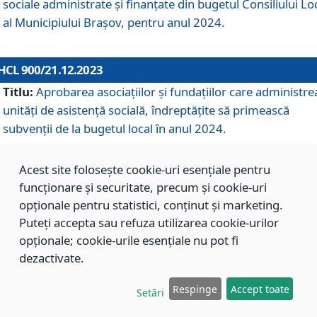
sociale administrate și finanțate din bugetul Consiliului Lo
al Municipiului Brașov, pentru anul 2024.
HCL 900/21.12.2023
Titlu:
Aprobarea asociațiilor şi fundațiilor care administre
unități de asistenţă socială, îndreptăţite să primească
subvenţii de la bugetul local în anul 2024.
Acest site folosește cookie-uri esențiale pentru
HCL 899/21.12.2023
funcționare și securitate, precum și cookie-uri
Titlu:
Aprobarea standardelor de cost pentru serviciile
opționale pentru statistici, conținut și marketing.
sociale furnizate în cadrul Direcției de Asistență Socială
Puteți accepta sau refuza utilizarea cookie-urilor
Brașov, pentru anul 2024.
opționale; cookie-urile esențiale nu pot fi
dezactivate.
HCL 898/21.12.2023
Respinge
Accept toate
Setări
Titlu:
Modificarea Anexei la H.C.L. nr. 91 din 09.02.2018,