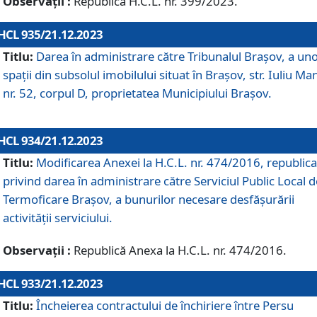
Observații :
Republică H.C.L. nr. 399/2023.
HCL 935/21.12.2023
Titlu:
Darea în administrare către Tribunalul Brașov, a un
spații din subsolul imobilului situat în Brașov, str. Iuliu Ma
nr. 52, corpul D, proprietatea Municipiului Brașov.
HCL 934/21.12.2023
Titlu:
Modificarea Anexei la H.C.L. nr. 474/2016, republica
privind darea în administrare către Serviciul Public Local d
Termoficare Braşov, a bunurilor necesare desfăşurării
activităţii serviciului.
Observații :
Republică Anexa la H.C.L. nr. 474/2016.
HCL 933/21.12.2023
Titlu:
Încheierea contractului de închiriere între Persu