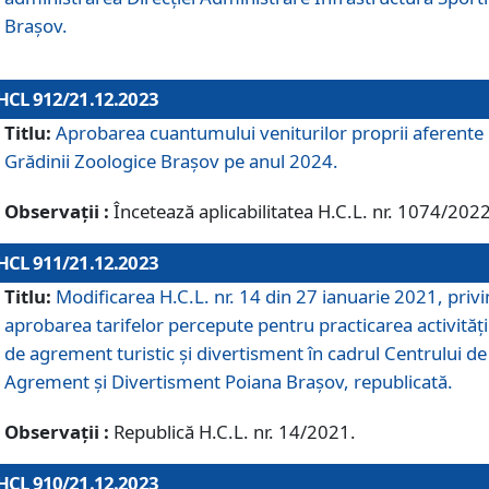
Brașov.
HCL 912/21.12.2023
Titlu:
Aprobarea cuantumului veniturilor proprii aferente
Grădinii Zoologice Braşov pe anul 2024.
Observații :
Încetează aplicabilitatea H.C.L. nr. 1074/2022
HCL 911/21.12.2023
Titlu:
Modificarea H.C.L. nr. 14 din 27 ianuarie 2021, priv
aprobarea tarifelor percepute pentru practicarea activități
de agrement turistic și divertisment în cadrul Centrului de
Agrement și Divertisment Poiana Brașov, republicată.
Observații :
Republică H.C.L. nr. 14/2021.
HCL 910/21.12.2023