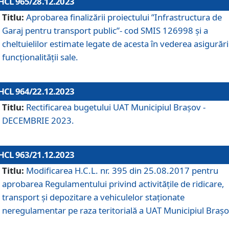
HCL 965/28.12.2023
Titlu:
Aprobarea finalizării proiectului ”Infrastructura de
Garaj pentru transport public”- cod SMIS 126998 și a
cheltuielilor estimate legate de acesta în vederea asigurări
funcționalității sale.
HCL 964/22.12.2023
Titlu:
Rectificarea bugetului UAT Municipiul Braşov -
DECEMBRIE 2023.
HCL 963/21.12.2023
Titlu:
Modificarea H.C.L. nr. 395 din 25.08.2017 pentru
aprobarea Regulamentului privind activitățile de ridicare,
transport şi depozitare a vehiculelor staționate
neregulamentar pe raza teritorială a UAT Municipiul Braşo