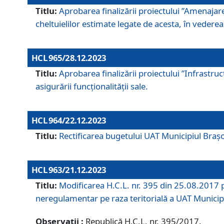
Titlu:
Aprobarea finalizării proiectului ”Amenajar
cheltuielilor estimate legate de acesta, în vederea 
HCL 965/28.12.2023
Titlu:
Aprobarea finalizării proiectului ”Infrastru
asigurării funcționalității sale.
HCL 964/22.12.2023
Titlu:
Rectificarea bugetului UAT Municipiul Bra
HCL 963/21.12.2023
Titlu:
Modificarea H.C.L. nr. 395 din 25.08.2017 p
neregulamentar pe raza teritorială a UAT Municip
Observații :
Republică H.C.L. nr. 395/2017.