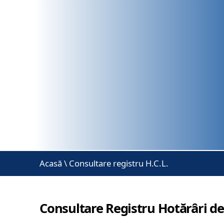
Acasă
\
Consultare registru H.C.L.
Consultare Registru Hotărâri de