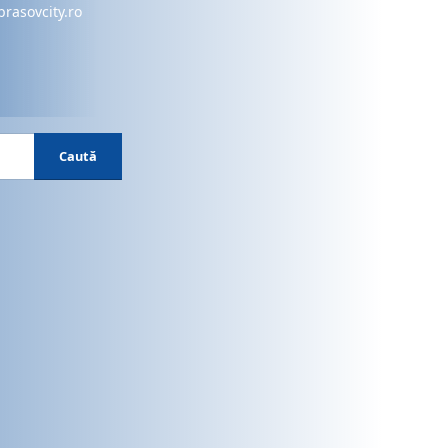
brasovcity.ro
Caută