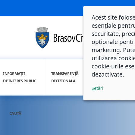
Acest site folos
esențiale pentru
securitate, prec
opționale pentru 
marketing. Pute
utilizarea cooki
cookie-urile ese
dezactivate.
INFORMAȚII
TRANSPARENȚĂ
INTEGRITATE
DE INTERES PUBLIC
DECIZIONALĂ
INSTITUȚIONALĂ
Setări
CAUTĂ