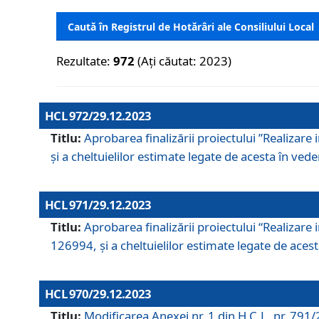
Caută în Registrul de Hotărâri ale Consiliului Local
Rezultate:
972
(Ați căutat: 2023)
HCL 972/29.12.2023
Titlu:
Aprobarea finalizării proiectului ”Realizare
și a cheltuielilor estimate legate de acesta în veder
HCL 971/29.12.2023
Titlu:
Aprobarea finalizării proiectului “Realizare 
126994, și a cheltuielilor estimate legate de acesta
HCL 970/29.12.2023
Titlu:
Modificarea Anexei nr. 1 din H.C.L. nr. 791/2