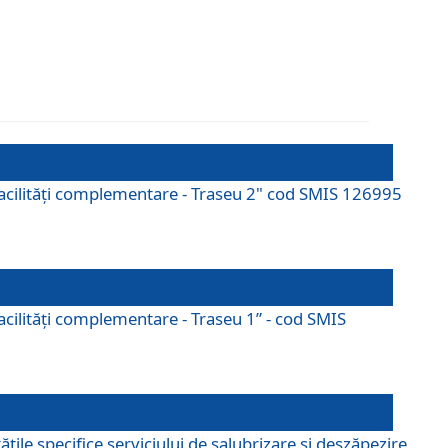
cu facilități complementare - Traseu 2" cod SMIS 126995
 facilităţi complementare - Traseu 1” - cod SMIS
țile specifice serviciului de salubrizare și deszăpezire