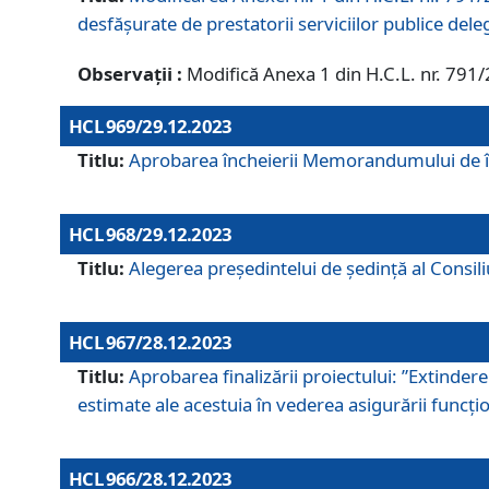
desfășurate de prestatorii serviciilor publice del
Observații :
Modifică Anexa 1 din H.C.L. nr. 791
HCL 969/29.12.2023
Titlu:
Aprobarea încheierii Memorandumului de înț
HCL 968/29.12.2023
Titlu:
Alegerea preşedintelui de şedinţă al Consil
HCL 967/28.12.2023
Titlu:
Aprobarea finalizării proiectului: ”Extinde
estimate ale acestuia în vederea asigurării funcțion
HCL 966/28.12.2023