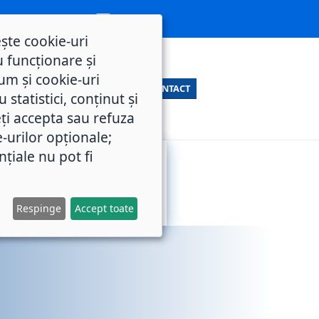
ește cookie-uri
 funcționare și
um și cookie-uri
CONTACT
statistici, conținut și
ți accepta sau refuza
e-urilor opționale;
nțiale nu pot fi
SERVICII
M.O.L.
PUBLICE
Respinge
Accept toate