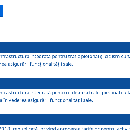
 infrastructură integrată pentru trafic pietonal și ciclism 
ea asigurării funcționalității sale.
infrastructură integrată pentru ciclism şi trafic pietonal cu
 în vederea asigurării funcționalității sale.
018, republicată, privind aprobarea tarifelor pentru activită