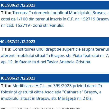
HCL 938/21.12.2023
Titlu:
Trecerea în domeniul public al Municipiului Braşov, 
cotei de 1/100 din terenul înscris în C.F. nr. 152719 Brașov
nr. cad. 152719 - zona str. Fânului.
HCL 937/21.12.2023
Titlu:
Constituirea unui drept de superficie asupra terenul
aferent imobilului situat în Brașov, str. Piața Teatrului nr. 7
ap. 12, în favoarea d-nei Taylor Anabela-Cristina.
HCL 936/21.12.2023
Titlu:
Modificarea H.C.L. nr. 399/2023 privind darea în
folosinţă gratuită către Asociaţia "Catharsis" Brașov, a
imobilului situat în Braşov, str. Mărăşeşti nr. 2 bis.