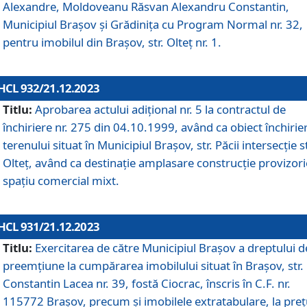
Alexandre, Moldoveanu Răsvan Alexandru Constantin,
Municipiul Braşov şi Grădinița cu Program Normal nr. 32,
pentru imobilul din Brașov, str. Olteț nr. 1.
HCL 932/21.12.2023
Titlu:
Aprobarea actului adițional nr. 5 la contractul de
închiriere nr. 275 din 04.10.1999, având ca obiect închirie
terenului situat în Municipiul Brașov, str. Păcii intersecție st
Olteț, având ca destinație amplasare construcție provizori
spațiu comercial mixt.
HCL 931/21.12.2023
Titlu:
Exercitarea de către Municipiul Brașov a dreptului d
preemțiune la cumpărarea imobilului situat în Brașov, str.
Constantin Lacea nr. 39, fostă Ciocrac, înscris în C.F. nr.
115772 Brașov, precum și imobilele extratabulare, la preț