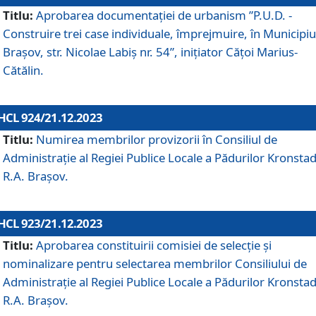
Titlu:
Aprobarea documentaţiei de urbanism ”P.U.D. -
Construire trei case individuale, împrejmuire, în Municipiu
Brașov, str. Nicolae Labiș nr. 54”, inițiator Cățoi Marius-
Cătălin.
HCL 924/21.12.2023
Titlu:
Numirea membrilor provizorii în Consiliul de
Administraţie al Regiei Publice Locale a Pădurilor Kronstad
R.A. Brașov.
HCL 923/21.12.2023
Titlu:
Aprobarea constituirii comisiei de selecție și
nominalizare pentru selectarea membrilor Consiliului de
Administrație al Regiei Publice Locale a Pădurilor Kronstad
R.A. Brașov.