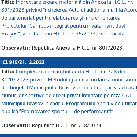
Titlu:
Îndreptare eroare materială din Anexa la H.C.L. nr.
801/2023 privind încheierea Actului adițional nr. 1 la Acor
de parteneriat pentru elaborarea și implementarea
Proiectului ”Campus integrat pentru învățământ dual
Brașov”, aprobat prin H.C.L. nr. 95/2023, republicată.
Observații :
Republică Anexa la H.C.L. nr. 801/2023.
HCL 919/21.12.2023
Titlu:
Completarea preambulului la H.C.L. nr. 728 din
31.10.2023 privind Metodologia de acordare a unor sum
din bugetul Municipiului Brașov pentru finanțarea activităț
cluburilor sportive de drept privat înființate pe raza UAT
Municipiul Brașov în cadrul Programului Sportiv de utilita
publică ”Promovarea sportului de performanță”.
Observații :
Republică H.C.L. nr. 728/2023.