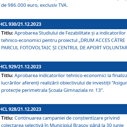
de 986.000 euro, exclusiv TVA.
HCL 930/21.12.2023
Titlu:
Aprobarea Studiului de Fezabilitate și a indicatorilor
tehnico-economici pentru proiectul „DRUM ACCES CĂTRE
PARCUL FOTOVOLTAIC ȘI CENTRUL DE APORT VOLUNTAR
HCL 929/21.12.2023
Titlu:
Aprobarea indicatorilor tehnico-economici la finaliz
lucrărilor aferenți realizării obiectivului de investiții “Asigu
protecție perimetrala Școala Gimnaziala nr. 13“.
HCL 928/21.12.2023
Titlu:
Continuarea campaniei de conștientizare privind
colectarea selectivă în Municipiul Braşov până la 30 iunie