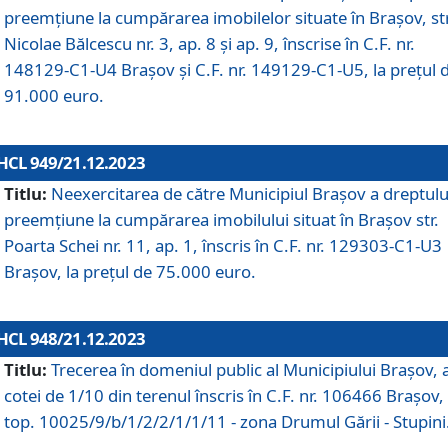
preemțiune la cumpărarea imobilelor situate în Brașov, str
Nicolae Bălcescu nr. 3, ap. 8 și ap. 9, înscrise în C.F. nr.
148129-C1-U4 Brașov și C.F. nr. 149129-C1-U5, la prețul 
91.000 euro.
HCL 949/21.12.2023
Titlu:
Neexercitarea de către Municipiul Brașov a dreptulu
preemțiune la cumpărarea imobilului situat în Brașov str.
Poarta Schei nr. 11, ap. 1, înscris în C.F. nr. 129303-C1-U3
Brașov, la prețul de 75.000 euro.
HCL 948/21.12.2023
Titlu:
Trecerea în domeniul public al Municipiului Braşov, 
cotei de 1/10 din terenul înscris în C.F. nr. 106466 Brașov, 
top. 10025/9/b/1/2/2/1/1/11 - zona Drumul Gării - Stupini