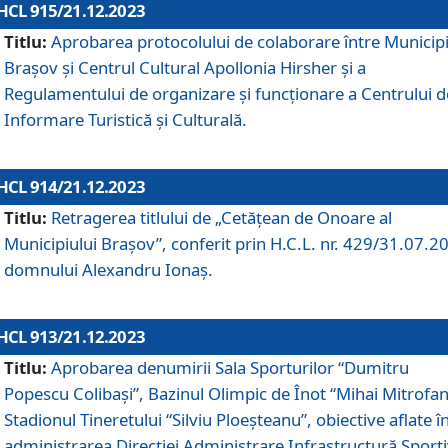
HCL 915/21.12.2023
Titlu:
Aprobarea protocolului de colaborare între Municipi
Brașov și Centrul Cultural Apollonia Hirsher și a
Regulamentului de organizare și funcționare a Centrului d
Informare Turistică și Culturală.
HCL 914/21.12.2023
Titlu:
Retragerea titlului de „Cetățean de Onoare al
Municipiului Brașov”, conferit prin H.C.L. nr. 429/31.07.2
domnului Alexandru Ionaș.
HCL 913/21.12.2023
Titlu:
Aprobarea denumirii Sala Sporturilor “Dumitru
Popescu Colibași”, Bazinul Olimpic de Înot “Mihai Mitrofan
Stadionul Tineretului “Silviu Ploeșteanu”, obiective aflate î
administrarea Direcției Administrare Infrastructură Sport