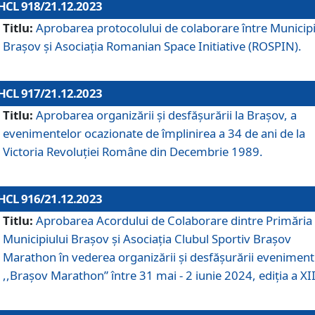
HCL 918/21.12.2023
Titlu:
Aprobarea protocolului de colaborare între Municipi
Brașov și Asociația Romanian Space Initiative (ROSPIN).
HCL 917/21.12.2023
Titlu:
Aprobarea organizării şi desfăşurării la Braşov, a
evenimentelor ocazionate de împlinirea a 34 de ani de la
Victoria Revoluţiei Române din Decembrie 1989.
HCL 916/21.12.2023
Titlu:
Aprobarea Acordului de Colaborare dintre Primăria
Municipiului Brașov și Asociația Clubul Sportiv Brașov
Marathon în vederea organizării și desfășurării eveniment
,,Brașov Marathon” între 31 mai - 2 iunie 2024, ediția a XII