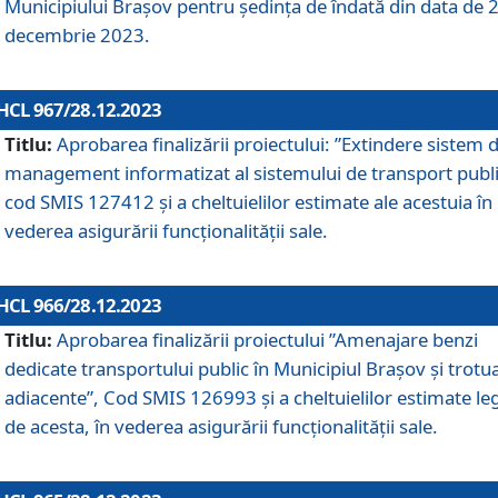
Municipiului Braşov pentru ședința de îndată din data de 
decembrie 2023.
HCL 967/28.12.2023
Titlu:
Aprobarea finalizării proiectului: ”Extindere sistem 
management informatizat al sistemului de transport publi
cod SMIS 127412 și a cheltuielilor estimate ale acestuia în
vederea asigurării funcționalității sale.
HCL 966/28.12.2023
Titlu:
Aprobarea finalizării proiectului ”Amenajare benzi
dedicate transportului public în Municipiul Brașov şi trotu
adiacente”, Cod SMIS 126993 și a cheltuielilor estimate le
de acesta, în vederea asigurării funcționalității sale.