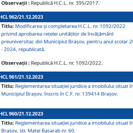
Observații :
Republică H.C.L. nr. 395/2017.
HCL 962/21.12.2023
Titlu:
Modificarea și completarea H.C.L. nr. 1092/2022
privind aprobarea rețelei unităților de învăţământ
preuniversitar, din Municipiul Braşov, pentru anul școlar 
- 2024, republicată.
Observații :
Republică H.C.L. nr. 1092/2022.
HCL 961/21.12.2023
Titlu:
Reglementarea situației juridice a imobilului situat î
Municipiul Brașov, înscris în C.F. nr. 139414 Brașov.
HCL 960/21.12.2023
Titlu:
Reglementarea situației juridice a imobilului situat î
Brașov, str. Matei Basarab nr. 60.