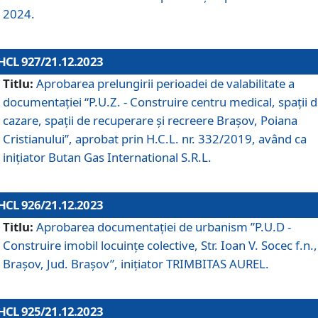
2024.
HCL 927/21.12.2023
Titlu:
Aprobarea prelungirii perioadei de valabilitate a
documentaţiei “P.U.Z. - Construire centru medical, spații 
cazare, spații de recuperare și recreere Brașov, Poiana
Cristianului”, aprobat prin H.C.L. nr. 332/2019, având ca
inițiator Butan Gas International S.R.L.
HCL 926/21.12.2023
Titlu:
Aprobarea documentaţiei de urbanism ”P.U.D -
Construire imobil locuințe colective, Str. Ioan V. Socec f.n.,
Brașov, Jud. Brașov”, inițiator TRIMBITAS AUREL.
HCL 925/21.12.2023