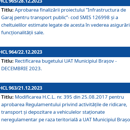
HCL 965/28.12.2023
Titlu:
Aprobarea finalizării proiectului ”Infrastructura de
Garaj pentru transport public”- cod SMIS 126998 și a
cheltuielilor estimate legate de acesta în vederea asigurări
funcționalității sale.
HCL 964/22.12.2023
Titlu:
Rectificarea bugetului UAT Municipiul Braşov -
DECEMBRIE 2023.
HCL 963/21.12.2023
Titlu:
Modificarea H.C.L. nr. 395 din 25.08.2017 pentru
aprobarea Regulamentului privind activitățile de ridicare,
transport şi depozitare a vehiculelor staționate
neregulamentar pe raza teritorială a UAT Municipiul Braşo