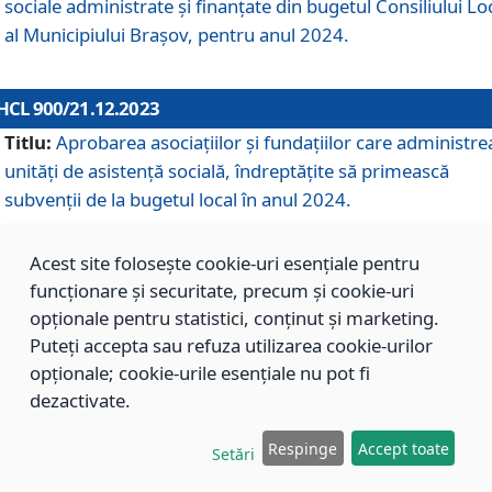
sociale administrate și finanțate din bugetul Consiliului Lo
al Municipiului Brașov, pentru anul 2024.
HCL 900/21.12.2023
Titlu:
Aprobarea asociațiilor şi fundațiilor care administre
unități de asistenţă socială, îndreptăţite să primească
subvenţii de la bugetul local în anul 2024.
Acest site folosește cookie-uri esențiale pentru
HCL 899/21.12.2023
funcționare și securitate, precum și cookie-uri
Titlu:
Aprobarea standardelor de cost pentru serviciile
opționale pentru statistici, conținut și marketing.
sociale furnizate în cadrul Direcției de Asistență Socială
Puteți accepta sau refuza utilizarea cookie-urilor
Brașov, pentru anul 2024.
opționale; cookie-urile esențiale nu pot fi
dezactivate.
HCL 898/21.12.2023
Respinge
Accept toate
Setări
Titlu:
Modificarea Anexei la H.C.L. nr. 91 din 09.02.2018,