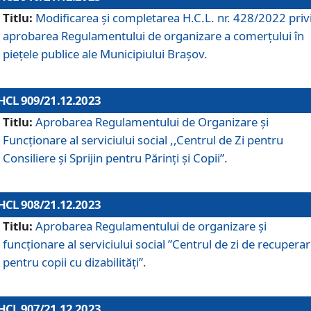
Titlu:
Modificarea și completarea H.C.L. nr. 428/2022 priv
aprobarea Regulamentului de organizare a comerțului în
piețele publice ale Municipiului Braşov.
HCL 909/21.12.2023
Titlu:
Aprobarea Regulamentului de Organizare și
Funcționare al serviciului social ,,Centrul de Zi pentru
Consiliere şi Sprijin pentru Părinţi şi Copii”.
HCL 908/21.12.2023
Titlu:
Aprobarea Regulamentului de organizare şi
funcţionare al serviciului social ”Centrul de zi de recupera
pentru copii cu dizabilități”.
HCL 907/21.12.2023