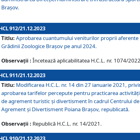
Brașov.
HCL 912/21.12.2023
Titlu:
Aprobarea cuantumului veniturilor proprii aferente
Grădinii Zoologice Braşov pe anul 2024.
Observații :
Încetează aplicabilitatea H.C.L. nr. 1074/2022
HCL 911/21.12.2023
Titlu:
Modificarea H.C.L. nr. 14 din 27 ianuarie 2021, priv
aprobarea tarifelor percepute pentru practicarea activități
de agrement turistic și divertisment în cadrul Centrului de
Agrement și Divertisment Poiana Brașov, republicată.
Observații :
Republică H.C.L. nr. 14/2021.
HCL 910/21.12.2023