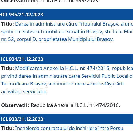
Observații :
Republică H.C.L. nr. 399/2023.
HCL 935/21.12.2023
Titlu:
Darea în administrare către Tribunalul Brașov, a un
spații din subsolul imobilului situat în Brașov, str. Iuliu Ma
nr. 52, corpul D, proprietatea Municipiului Brașov.
HCL 934/21.12.2023
Titlu:
Modificarea Anexei la H.C.L. nr. 474/2016, republica
privind darea în administrare către Serviciul Public Local d
Termoficare Braşov, a bunurilor necesare desfăşurării
activităţii serviciului.
Observații :
Republică Anexa la H.C.L. nr. 474/2016.
HCL 933/21.12.2023
Titlu:
Încheierea contractului de închiriere între Persu