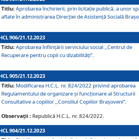
Titlu:
Aprobarea închirierii, prin licitație publică, a unor sp
aflate în administrarea Direcției de Asistență Socială Brașo
HCL 906/21.12.2023
Titlu:
Aprobarea înființării serviciului social ,,Centrul de
Recuperare pentru copii cu dizabilități”.
HCL 905/21.12.2023
Titlu:
Modificarea H.C.L. nr. 824/2022 privind aprobarea
Regulamentului de organizare şi funcţionare al Structurii
Consultative a copiilor ,,Consiliul Copiilor Braşoveni”.
Observații :
Republică H.C.L. nr. 824/2022.
HCL 904/21.12.2023