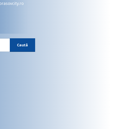
brasovcity.ro
Caută