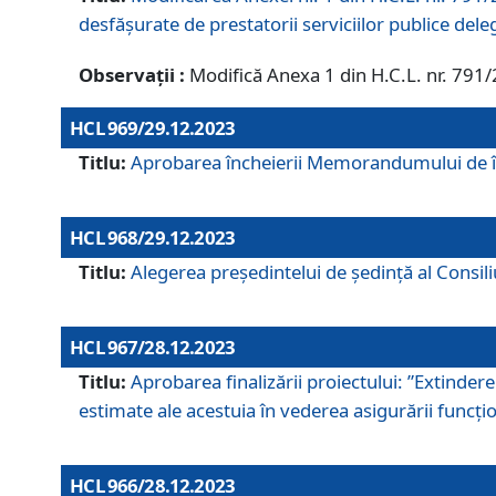
desfășurate de prestatorii serviciilor publice del
Observații :
Modifică Anexa 1 din H.C.L. nr. 791
HCL 969/29.12.2023
Titlu:
Aprobarea încheierii Memorandumului de înț
HCL 968/29.12.2023
Titlu:
Alegerea preşedintelui de şedinţă al Consil
HCL 967/28.12.2023
Titlu:
Aprobarea finalizării proiectului: ”Extinde
estimate ale acestuia în vederea asigurării funcțion
HCL 966/28.12.2023