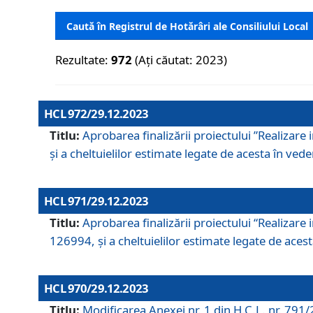
Caută în Registrul de Hotărâri ale Consiliului Local
Rezultate:
972
(Ați căutat: 2023)
HCL 972/29.12.2023
Titlu:
Aprobarea finalizării proiectului ”Realizare
și a cheltuielilor estimate legate de acesta în veder
HCL 971/29.12.2023
Titlu:
Aprobarea finalizării proiectului “Realizare 
126994, și a cheltuielilor estimate legate de acesta
HCL 970/29.12.2023
Titlu:
Modificarea Anexei nr. 1 din H.C.L. nr. 791/2