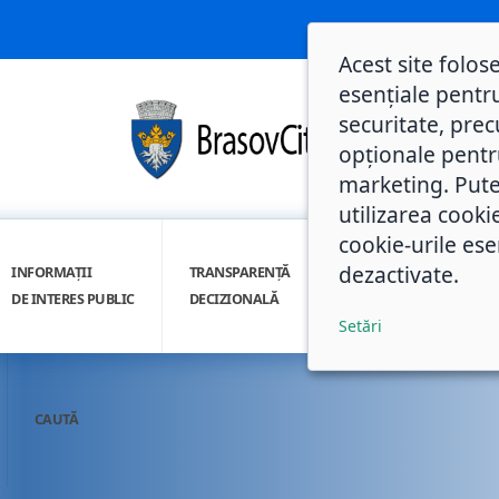
Acest site folos
esențiale pentru
securitate, prec
opționale pentru 
marketing. Pute
utilizarea cooki
cookie-urile ese
dezactivate.
INFORMAȚII
TRANSPARENȚĂ
INTEGRITATE
DE INTERES PUBLIC
DECIZIONALĂ
INSTITUȚIONALĂ
Setări
CAUTĂ