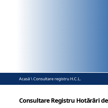
Acasă
\
Consultare registru H.C.L.
Consultare Registru Hotărâri de