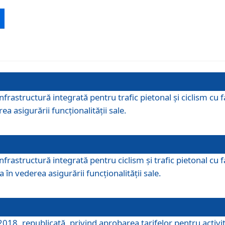
 infrastructură integrată pentru trafic pietonal și ciclism 
ea asigurării funcționalității sale.
infrastructură integrată pentru ciclism şi trafic pietonal cu
 în vederea asigurării funcționalității sale.
018, republicată, privind aprobarea tarifelor pentru activită