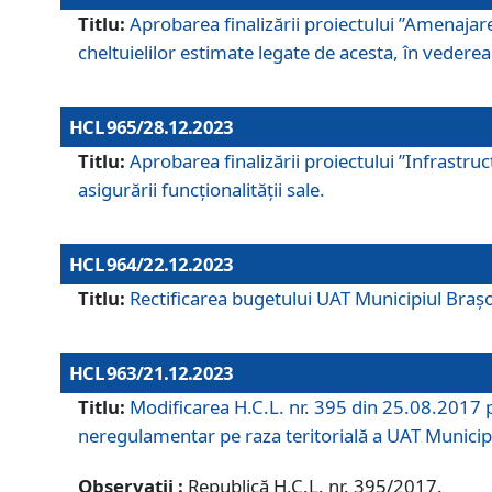
Titlu:
Aprobarea finalizării proiectului ”Amenajar
cheltuielilor estimate legate de acesta, în vederea 
HCL 965/28.12.2023
Titlu:
Aprobarea finalizării proiectului ”Infrastru
asigurării funcționalității sale.
HCL 964/22.12.2023
Titlu:
Rectificarea bugetului UAT Municipiul Bra
HCL 963/21.12.2023
Titlu:
Modificarea H.C.L. nr. 395 din 25.08.2017 p
neregulamentar pe raza teritorială a UAT Municip
Observații :
Republică H.C.L. nr. 395/2017.