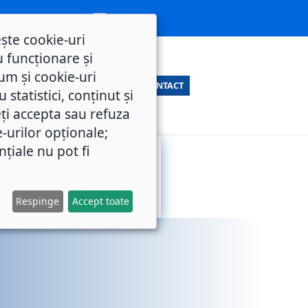
ește cookie-uri
 funcționare și
um și cookie-uri
CONTACT
statistici, conținut și
ți accepta sau refuza
e-urilor opționale;
nțiale nu pot fi
SERVICII
M.O.L.
PUBLICE
Respinge
Accept toate