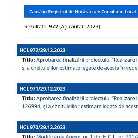
Caută în Registrul de Hotărâri ale Consiliului Local
Rezultate:
972
(Ați căutat: 2023)
HCL 972/29.12.2023
Titlu:
Aprobarea finalizării proiectului ”Realizare
și a cheltuielilor estimate legate de acesta în veder
HCL 971/29.12.2023
Titlu:
Aprobarea finalizării proiectului “Realizare 
126994, și a cheltuielilor estimate legate de acesta
HCL 970/29.12.2023
Titlu:
Modificarea Anexei nr. 1 din H.C.L. nr. 791/2