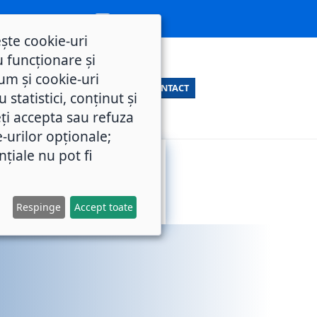
ește cookie-uri
 funcționare și
um și cookie-uri
CONTACT
statistici, conținut și
ți accepta sau refuza
e-urilor opționale;
nțiale nu pot fi
SERVICII
M.O.L.
PUBLICE
Respinge
Accept toate