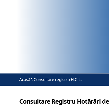
Acasă
\
Consultare registru H.C.L.
Consultare Registru Hotărâri de