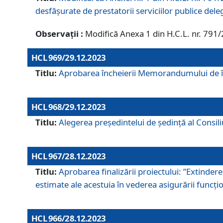
desfășurate de prestatorii serviciilor publice del
Observații :
Modifică Anexa 1 din H.C.L. nr. 791
HCL 969/29.12.2023
Titlu:
Aprobarea încheierii Memorandumului de înț
HCL 968/29.12.2023
Titlu:
Alegerea preşedintelui de şedinţă al Consil
HCL 967/28.12.2023
Titlu:
Aprobarea finalizării proiectului: ”Extinde
estimate ale acestuia în vederea asigurării funcțion
HCL 966/28.12.2023