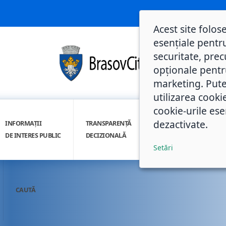
Acest site folos
esențiale pentru
securitate, prec
opționale pentru 
marketing. Pute
utilizarea cooki
cookie-urile ese
dezactivate.
INFORMAȚII
TRANSPARENȚĂ
INTEGRITATE
DE INTERES PUBLIC
DECIZIONALĂ
INSTITUȚIONALĂ
Setări
CAUTĂ