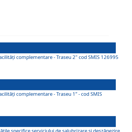
cu facilități complementare - Traseu 2" cod SMIS 126995
 facilităţi complementare - Traseu 1” - cod SMIS
țile specifice serviciului de salubrizare și deszăpezire