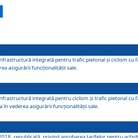
 infrastructură integrată pentru trafic pietonal și ciclism 
ea asigurării funcționalității sale.
infrastructură integrată pentru ciclism şi trafic pietonal cu
 în vederea asigurării funcționalității sale.
018, republicată, privind aprobarea tarifelor pentru activită