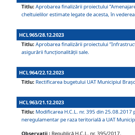
Titlu:
Aprobarea finalizării proiectului ”Amenajar
cheltuielilor estimate legate de acesta, în vederea 
HCL 965/28.12.2023
Titlu:
Aprobarea finalizării proiectului ”Infrastru
asigurării funcționalității sale.
HCL 964/22.12.2023
Titlu:
Rectificarea bugetului UAT Municipiul Bra
HCL 963/21.12.2023
Titlu:
Modificarea H.C.L. nr. 395 din 25.08.2017 p
neregulamentar pe raza teritorială a UAT Municip
Observații :
Republică H.C.L. nr. 395/2017.