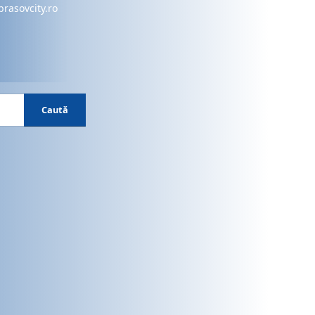
brasovcity.ro
Caută