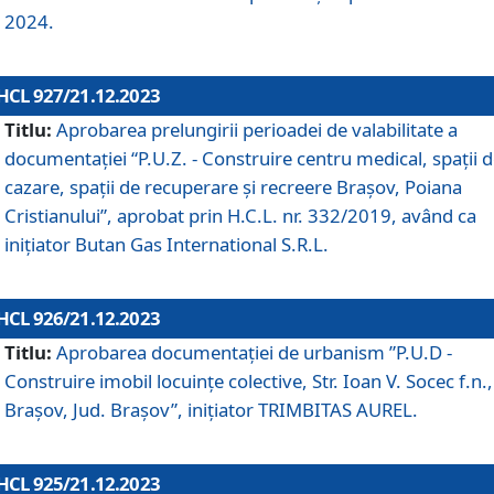
2024.
HCL 927/21.12.2023
Titlu:
Aprobarea prelungirii perioadei de valabilitate a
documentaţiei “P.U.Z. - Construire centru medical, spații 
cazare, spații de recuperare și recreere Brașov, Poiana
Cristianului”, aprobat prin H.C.L. nr. 332/2019, având ca
inițiator Butan Gas International S.R.L.
HCL 926/21.12.2023
Titlu:
Aprobarea documentaţiei de urbanism ”P.U.D -
Construire imobil locuințe colective, Str. Ioan V. Socec f.n.,
Brașov, Jud. Brașov”, inițiator TRIMBITAS AUREL.
HCL 925/21.12.2023