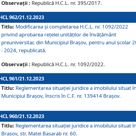
Observații :
Republică H.C.L. nr. 395/2017.
HCL 962/21.12.2023
Titlu:
Modificarea și completarea H.C.L. nr. 1092/2022
privind aprobarea rețelei unităților de învăţământ
preuniversitar, din Municipiul Braşov, pentru anul școlar 
- 2024, republicată.
Observații :
Republică H.C.L. nr. 1092/2022.
HCL 961/21.12.2023
Titlu:
Reglementarea situației juridice a imobilului situat î
Municipiul Brașov, înscris în C.F. nr. 139414 Brașov.
HCL 960/21.12.2023
Titlu:
Reglementarea situației juridice a imobilului situat î
Brașov, str. Matei Basarab nr. 60.