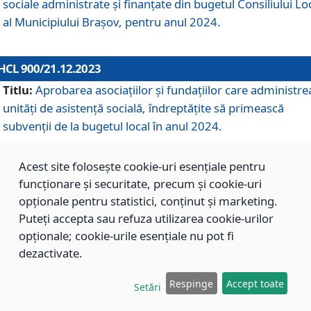
sociale administrate și finanțate din bugetul Consiliului Lo
al Municipiului Brașov, pentru anul 2024.
HCL 900/21.12.2023
Titlu:
Aprobarea asociațiilor şi fundațiilor care administre
unități de asistenţă socială, îndreptăţite să primească
subvenţii de la bugetul local în anul 2024.
Acest site folosește cookie-uri esențiale pentru
HCL 899/21.12.2023
funcționare și securitate, precum și cookie-uri
Titlu:
Aprobarea standardelor de cost pentru serviciile
opționale pentru statistici, conținut și marketing.
sociale furnizate în cadrul Direcției de Asistență Socială
Puteți accepta sau refuza utilizarea cookie-urilor
Brașov, pentru anul 2024.
opționale; cookie-urile esențiale nu pot fi
dezactivate.
HCL 898/21.12.2023
Respinge
Accept toate
Setări
Titlu:
Modificarea Anexei la H.C.L. nr. 91 din 09.02.2018,