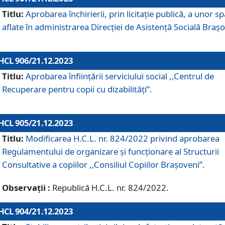
Titlu:
Aprobarea închirierii, prin licitație publică, a unor sp
aflate în administrarea Direcției de Asistență Socială Brașo
HCL 906/21.12.2023
Titlu:
Aprobarea înființării serviciului social ,,Centrul de
Recuperare pentru copii cu dizabilități”.
HCL 905/21.12.2023
Titlu:
Modificarea H.C.L. nr. 824/2022 privind aprobarea
Regulamentului de organizare şi funcţionare al Structurii
Consultative a copiilor ,,Consiliul Copiilor Braşoveni”.
Observații :
Republică H.C.L. nr. 824/2022.
HCL 904/21.12.2023