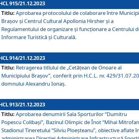
HCL 915/21.12.2023
Titlu:
Aprobarea protocolului de colaborare între Municipi
Brașov și Centrul Cultural Apollonia Hirsher și a
Regulamentului de organizare și funcționare a Centrului d
Informare Turistică și Culturală.
HCL 914/21.12.2023
Titlu:
Retragerea titlului de „Cetățean de Onoare al
Municipiului Brașov”, conferit prin H.C.L. nr. 429/31.07.2
domnului Alexandru Ionaș.
HCL 913/21.12.2023
Titlu:
Aprobarea denumirii Sala Sporturilor “Dumitru
Popescu Colibași”, Bazinul Olimpic de Înot “Mihai Mitrofan
Stadionul Tineretului “Silviu Ploeșteanu”, obiective aflate î
administrarea Direcției Administrare Infrastructură Sport