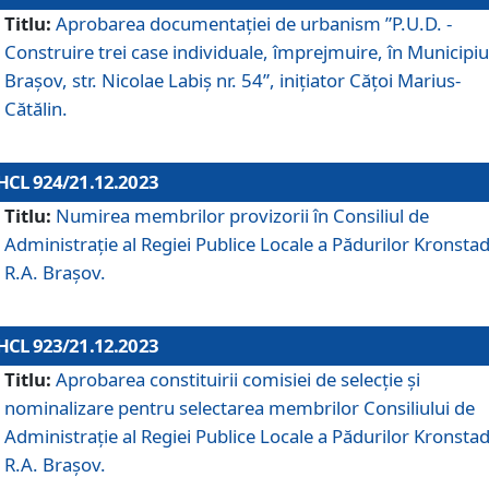
Titlu:
Aprobarea documentaţiei de urbanism ”P.U.D. -
Construire trei case individuale, împrejmuire, în Municipiu
Brașov, str. Nicolae Labiș nr. 54”, inițiator Cățoi Marius-
Cătălin.
HCL 924/21.12.2023
Titlu:
Numirea membrilor provizorii în Consiliul de
Administraţie al Regiei Publice Locale a Pădurilor Kronstad
R.A. Brașov.
HCL 923/21.12.2023
Titlu:
Aprobarea constituirii comisiei de selecție și
nominalizare pentru selectarea membrilor Consiliului de
Administrație al Regiei Publice Locale a Pădurilor Kronstad
R.A. Brașov.