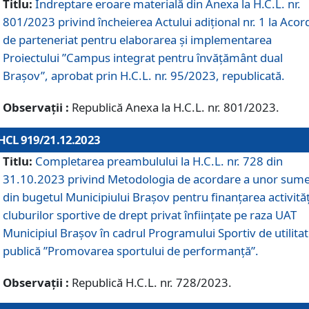
Titlu:
Îndreptare eroare materială din Anexa la H.C.L. nr.
801/2023 privind încheierea Actului adițional nr. 1 la Acor
de parteneriat pentru elaborarea și implementarea
Proiectului ”Campus integrat pentru învățământ dual
Brașov”, aprobat prin H.C.L. nr. 95/2023, republicată.
Observații :
Republică Anexa la H.C.L. nr. 801/2023.
HCL 919/21.12.2023
Titlu:
Completarea preambulului la H.C.L. nr. 728 din
31.10.2023 privind Metodologia de acordare a unor sum
din bugetul Municipiului Brașov pentru finanțarea activităț
cluburilor sportive de drept privat înființate pe raza UAT
Municipiul Brașov în cadrul Programului Sportiv de utilita
publică ”Promovarea sportului de performanță”.
Observații :
Republică H.C.L. nr. 728/2023.