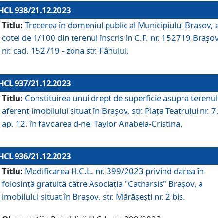
HCL 938/21.12.2023
Titlu:
Trecerea în domeniul public al Municipiului Braşov, 
cotei de 1/100 din terenul înscris în C.F. nr. 152719 Brașov
nr. cad. 152719 - zona str. Fânului.
HCL 937/21.12.2023
Titlu:
Constituirea unui drept de superficie asupra terenul
aferent imobilului situat în Brașov, str. Piața Teatrului nr. 7
ap. 12, în favoarea d-nei Taylor Anabela-Cristina.
HCL 936/21.12.2023
Titlu:
Modificarea H.C.L. nr. 399/2023 privind darea în
folosinţă gratuită către Asociaţia "Catharsis" Brașov, a
imobilului situat în Braşov, str. Mărăşeşti nr. 2 bis.