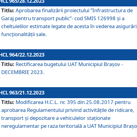
HCL 965/28.12.2023
Titlu:
Aprobarea finalizării proiectului ”Infrastructura de
Garaj pentru transport public”- cod SMIS 126998 și a
cheltuielilor estimate legate de acesta în vederea asigurări
funcționalității sale.
HCL 964/22.12.2023
Titlu:
Rectificarea bugetului UAT Municipiul Braşov -
DECEMBRIE 2023.
HCL 963/21.12.2023
Titlu:
Modificarea H.C.L. nr. 395 din 25.08.2017 pentru
aprobarea Regulamentului privind activitățile de ridicare,
transport şi depozitare a vehiculelor staționate
neregulamentar pe raza teritorială a UAT Municipiul Braşo