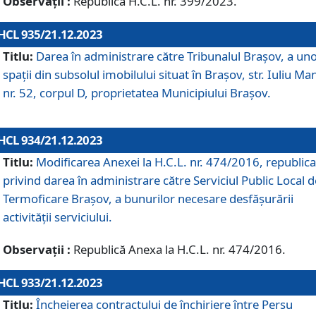
Observații :
Republică H.C.L. nr. 399/2023.
HCL 935/21.12.2023
Titlu:
Darea în administrare către Tribunalul Brașov, a un
spații din subsolul imobilului situat în Brașov, str. Iuliu Ma
nr. 52, corpul D, proprietatea Municipiului Brașov.
HCL 934/21.12.2023
Titlu:
Modificarea Anexei la H.C.L. nr. 474/2016, republica
privind darea în administrare către Serviciul Public Local d
Termoficare Braşov, a bunurilor necesare desfăşurării
activităţii serviciului.
Observații :
Republică Anexa la H.C.L. nr. 474/2016.
HCL 933/21.12.2023
Titlu:
Încheierea contractului de închiriere între Persu