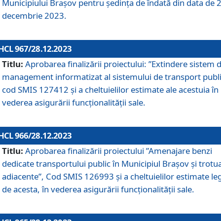
Municipiului Braşov pentru ședința de îndată din data de 
decembrie 2023.
HCL 967/28.12.2023
Titlu:
Aprobarea finalizării proiectului: ”Extindere sistem 
management informatizat al sistemului de transport publi
cod SMIS 127412 și a cheltuielilor estimate ale acestuia în
vederea asigurării funcționalității sale.
HCL 966/28.12.2023
Titlu:
Aprobarea finalizării proiectului ”Amenajare benzi
dedicate transportului public în Municipiul Brașov şi trotu
adiacente”, Cod SMIS 126993 și a cheltuielilor estimate le
de acesta, în vederea asigurării funcționalității sale.