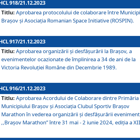
HCL 918/21.12.2023
Titlu:
Aprobarea protocolului de colaborare între Municipi
Brașov și Asociația Romanian Space Initiative (ROSPIN).
HCL 917/21.12.2023
Titlu:
Aprobarea organizării şi desfăşurării la Braşov, a
evenimentelor ocazionate de împlinirea a 34 de ani de la
Victoria Revoluţiei Române din Decembrie 1989.
HCL 916/21.12.2023
Titlu:
Aprobarea Acordului de Colaborare dintre Primăria
Municipiului Brașov și Asociația Clubul Sportiv Brașov
Marathon în vederea organizării și desfășurării eveniment
,,Brașov Marathon” între 31 mai - 2 iunie 2024, ediția a XII