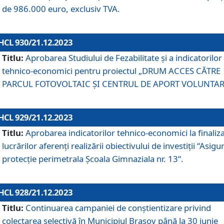
de 986.000 euro, exclusiv TVA.
HCL 930/21.12.2023
Titlu:
Aprobarea Studiului de Fezabilitate și a indicatorilor
tehnico-economici pentru proiectul „DRUM ACCES CĂTRE
PARCUL FOTOVOLTAIC ȘI CENTRUL DE APORT VOLUNTAR
HCL 929/21.12.2023
Titlu:
Aprobarea indicatorilor tehnico-economici la finaliz
lucrărilor aferenți realizării obiectivului de investiții “Asigu
protecție perimetrala Școala Gimnaziala nr. 13“.
HCL 928/21.12.2023
Titlu:
Continuarea campaniei de conștientizare privind
colectarea selectivă în Municipiul Braşov până la 30 iunie