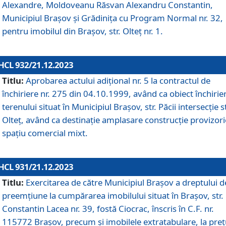
Alexandre, Moldoveanu Răsvan Alexandru Constantin,
Municipiul Braşov şi Grădinița cu Program Normal nr. 32,
pentru imobilul din Brașov, str. Olteț nr. 1.
HCL 932/21.12.2023
Titlu:
Aprobarea actului adițional nr. 5 la contractul de
închiriere nr. 275 din 04.10.1999, având ca obiect închirie
terenului situat în Municipiul Brașov, str. Păcii intersecție st
Olteț, având ca destinație amplasare construcție provizori
spațiu comercial mixt.
HCL 931/21.12.2023
Titlu:
Exercitarea de către Municipiul Brașov a dreptului d
preemțiune la cumpărarea imobilului situat în Brașov, str.
Constantin Lacea nr. 39, fostă Ciocrac, înscris în C.F. nr.
115772 Brașov, precum și imobilele extratabulare, la preț