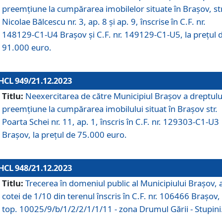
preemțiune la cumpărarea imobilelor situate în Brașov, str
Nicolae Bălcescu nr. 3, ap. 8 și ap. 9, înscrise în C.F. nr.
148129-C1-U4 Brașov și C.F. nr. 149129-C1-U5, la prețul 
91.000 euro.
HCL 949/21.12.2023
Titlu:
Neexercitarea de către Municipiul Brașov a dreptulu
preemțiune la cumpărarea imobilului situat în Brașov str.
Poarta Schei nr. 11, ap. 1, înscris în C.F. nr. 129303-C1-U3
Brașov, la prețul de 75.000 euro.
HCL 948/21.12.2023
Titlu:
Trecerea în domeniul public al Municipiului Braşov, 
cotei de 1/10 din terenul înscris în C.F. nr. 106466 Brașov, 
top. 10025/9/b/1/2/2/1/1/11 - zona Drumul Gării - Stupini