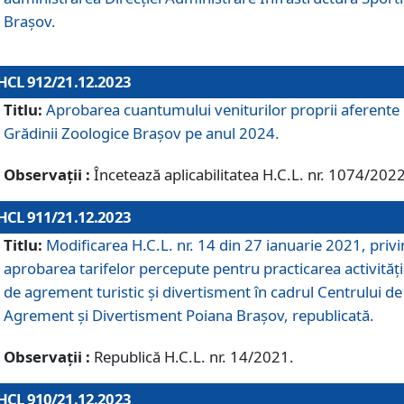
Brașov.
HCL 912/21.12.2023
Titlu:
Aprobarea cuantumului veniturilor proprii aferente
Grădinii Zoologice Braşov pe anul 2024.
Observații :
Încetează aplicabilitatea H.C.L. nr. 1074/2022
HCL 911/21.12.2023
Titlu:
Modificarea H.C.L. nr. 14 din 27 ianuarie 2021, priv
aprobarea tarifelor percepute pentru practicarea activități
de agrement turistic și divertisment în cadrul Centrului de
Agrement și Divertisment Poiana Brașov, republicată.
Observații :
Republică H.C.L. nr. 14/2021.
HCL 910/21.12.2023