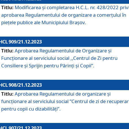
Titlu:
Modificarea și completarea H.C.L. nr. 428/2022 priv
aprobarea Regulamentului de organizare a comerțului în
piețele publice ale Municipiului Braşov.
HCL 909/21.12.2023
Titlu:
Aprobarea Regulamentului de Organizare și
Funcționare al serviciului social ,,Centrul de Zi pentru
Consiliere şi Sprijin pentru Părinţi şi Copii”.
HCL 908/21.12.2023
Titlu:
Aprobarea Regulamentului de organizare şi
funcţionare al serviciului social ”Centrul de zi de recupera
pentru copii cu dizabilități”.
HCL 907/21.12.2023