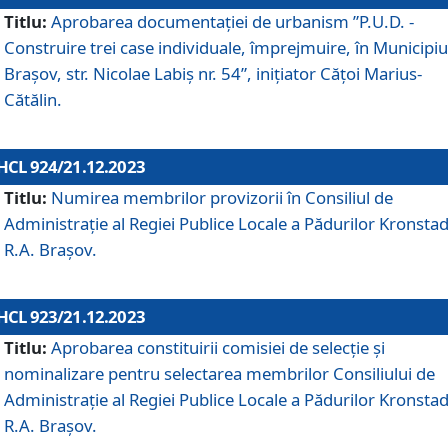
Titlu:
Aprobarea documentaţiei de urbanism ”P.U.D. -
Construire trei case individuale, împrejmuire, în Municipiu
Brașov, str. Nicolae Labiș nr. 54”, inițiator Cățoi Marius-
Cătălin.
HCL 924/21.12.2023
Titlu:
Numirea membrilor provizorii în Consiliul de
Administraţie al Regiei Publice Locale a Pădurilor Kronstad
R.A. Brașov.
HCL 923/21.12.2023
Titlu:
Aprobarea constituirii comisiei de selecție și
nominalizare pentru selectarea membrilor Consiliului de
Administrație al Regiei Publice Locale a Pădurilor Kronstad
R.A. Brașov.