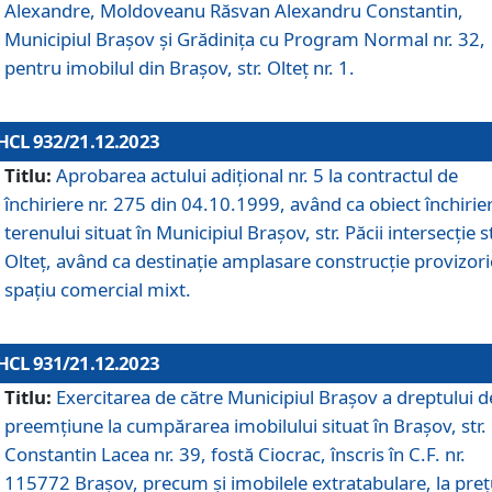
Alexandre, Moldoveanu Răsvan Alexandru Constantin,
Municipiul Braşov şi Grădinița cu Program Normal nr. 32,
pentru imobilul din Brașov, str. Olteț nr. 1.
HCL 932/21.12.2023
Titlu:
Aprobarea actului adițional nr. 5 la contractul de
închiriere nr. 275 din 04.10.1999, având ca obiect închirie
terenului situat în Municipiul Brașov, str. Păcii intersecție st
Olteț, având ca destinație amplasare construcție provizori
spațiu comercial mixt.
HCL 931/21.12.2023
Titlu:
Exercitarea de către Municipiul Brașov a dreptului d
preemțiune la cumpărarea imobilului situat în Brașov, str.
Constantin Lacea nr. 39, fostă Ciocrac, înscris în C.F. nr.
115772 Brașov, precum și imobilele extratabulare, la preț