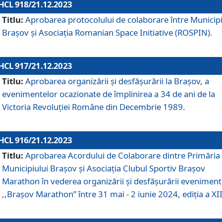
HCL 918/21.12.2023
Titlu:
Aprobarea protocolului de colaborare între Municipi
Brașov și Asociația Romanian Space Initiative (ROSPIN).
HCL 917/21.12.2023
Titlu:
Aprobarea organizării şi desfăşurării la Braşov, a
evenimentelor ocazionate de împlinirea a 34 de ani de la
Victoria Revoluţiei Române din Decembrie 1989.
HCL 916/21.12.2023
Titlu:
Aprobarea Acordului de Colaborare dintre Primăria
Municipiului Brașov și Asociația Clubul Sportiv Brașov
Marathon în vederea organizării și desfășurării eveniment
,,Brașov Marathon” între 31 mai - 2 iunie 2024, ediția a XII