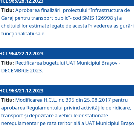
HCL 965/28.12.2023
Titlu:
Aprobarea finalizării proiectului ”Infrastructura de
Garaj pentru transport public”- cod SMIS 126998 și a
cheltuielilor estimate legate de acesta în vederea asigurări
funcționalității sale.
HCL 964/22.12.2023
Titlu:
Rectificarea bugetului UAT Municipiul Braşov -
DECEMBRIE 2023.
HCL 963/21.12.2023
Titlu:
Modificarea H.C.L. nr. 395 din 25.08.2017 pentru
aprobarea Regulamentului privind activitățile de ridicare,
transport şi depozitare a vehiculelor staționate
neregulamentar pe raza teritorială a UAT Municipiul Braşo