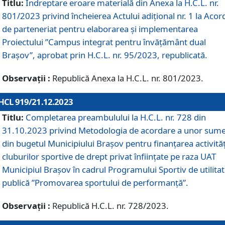
Titlu:
Îndreptare eroare materială din Anexa la H.C.L. nr.
801/2023 privind încheierea Actului adițional nr. 1 la Acor
de parteneriat pentru elaborarea și implementarea
Proiectului ”Campus integrat pentru învățământ dual
Brașov”, aprobat prin H.C.L. nr. 95/2023, republicată.
Observații :
Republică Anexa la H.C.L. nr. 801/2023.
HCL 919/21.12.2023
Titlu:
Completarea preambulului la H.C.L. nr. 728 din
31.10.2023 privind Metodologia de acordare a unor sum
din bugetul Municipiului Brașov pentru finanțarea activităț
cluburilor sportive de drept privat înființate pe raza UAT
Municipiul Brașov în cadrul Programului Sportiv de utilita
publică ”Promovarea sportului de performanță”.
Observații :
Republică H.C.L. nr. 728/2023.