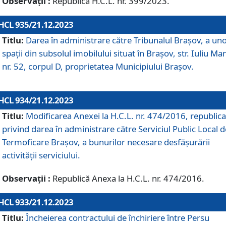
Observații :
Republică H.C.L. nr. 399/2023.
HCL 935/21.12.2023
Titlu:
Darea în administrare către Tribunalul Brașov, a un
spații din subsolul imobilului situat în Brașov, str. Iuliu Ma
nr. 52, corpul D, proprietatea Municipiului Brașov.
HCL 934/21.12.2023
Titlu:
Modificarea Anexei la H.C.L. nr. 474/2016, republica
privind darea în administrare către Serviciul Public Local d
Termoficare Braşov, a bunurilor necesare desfăşurării
activităţii serviciului.
Observații :
Republică Anexa la H.C.L. nr. 474/2016.
HCL 933/21.12.2023
Titlu:
Încheierea contractului de închiriere între Persu