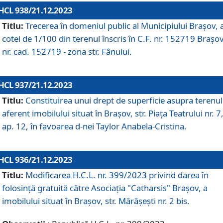
HCL 938/21.12.2023
Titlu:
Trecerea în domeniul public al Municipiului Braşov, 
cotei de 1/100 din terenul înscris în C.F. nr. 152719 Brașov
nr. cad. 152719 - zona str. Fânului.
HCL 937/21.12.2023
Titlu:
Constituirea unui drept de superficie asupra terenul
aferent imobilului situat în Brașov, str. Piața Teatrului nr. 7
ap. 12, în favoarea d-nei Taylor Anabela-Cristina.
HCL 936/21.12.2023
Titlu:
Modificarea H.C.L. nr. 399/2023 privind darea în
folosinţă gratuită către Asociaţia "Catharsis" Brașov, a
imobilului situat în Braşov, str. Mărăşeşti nr. 2 bis.