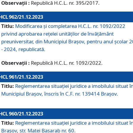
Observații :
Republică H.C.L. nr. 395/2017.
HCL 962/21.12.2023
Titlu:
Modificarea și completarea H.C.L. nr. 1092/2022
privind aprobarea rețelei unităților de învăţământ
preuniversitar, din Municipiul Braşov, pentru anul școlar 
- 2024, republicată.
Observații :
Republică H.C.L. nr. 1092/2022.
HCL 961/21.12.2023
Titlu:
Reglementarea situației juridice a imobilului situat î
Municipiul Brașov, înscris în C.F. nr. 139414 Brașov.
HCL 960/21.12.2023
Titlu:
Reglementarea situației juridice a imobilului situat î
Brașov, str. Matei Basarab nr. 60.