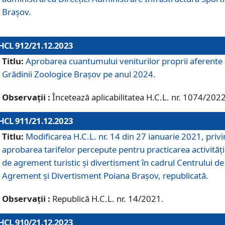
Brașov.
HCL 912/21.12.2023
Titlu:
Aprobarea cuantumului veniturilor proprii aferente
Grădinii Zoologice Braşov pe anul 2024.
Observații :
Încetează aplicabilitatea H.C.L. nr. 1074/2022
HCL 911/21.12.2023
Titlu:
Modificarea H.C.L. nr. 14 din 27 ianuarie 2021, priv
aprobarea tarifelor percepute pentru practicarea activități
de agrement turistic și divertisment în cadrul Centrului de
Agrement și Divertisment Poiana Brașov, republicată.
Observații :
Republică H.C.L. nr. 14/2021.
HCL 910/21.12.2023