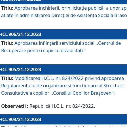
Titlu:
Aprobarea închirierii, prin licitație publică, a unor sp
aflate în administrarea Direcției de Asistență Socială Brașo
HCL 906/21.12.2023
Titlu:
Aprobarea înființării serviciului social ,,Centrul de
Recuperare pentru copii cu dizabilități”.
HCL 905/21.12.2023
Titlu:
Modificarea H.C.L. nr. 824/2022 privind aprobarea
Regulamentului de organizare şi funcţionare al Structurii
Consultative a copiilor ,,Consiliul Copiilor Braşoveni”.
Observații :
Republică H.C.L. nr. 824/2022.
HCL 904/21.12.2023