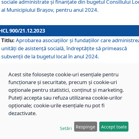
sociale administrate și finanțate din bugetul Consiliului Lo
al Municipiului Brașov, pentru anul 2024.
HCL 900/21.12.2023
Titlu:
Aprobarea asociațiilor şi fundațiilor care administre
unități de asistenţă socială, îndreptăţite să primească
subvenţii de la bugetul local în anul 2024.
Acest site folosește cookie-uri esențiale pentru
HCL 899/21.12.2023
funcționare și securitate, precum și cookie-uri
Titlu:
Aprobarea standardelor de cost pentru serviciile
opționale pentru statistici, conținut și marketing.
sociale furnizate în cadrul Direcției de Asistență Socială
Puteți accepta sau refuza utilizarea cookie-urilor
Brașov, pentru anul 2024.
opționale; cookie-urile esențiale nu pot fi
dezactivate.
HCL 898/21.12.2023
Respinge
Accept toate
Setări
Titlu:
Modificarea Anexei la H.C.L. nr. 91 din 09.02.2018,