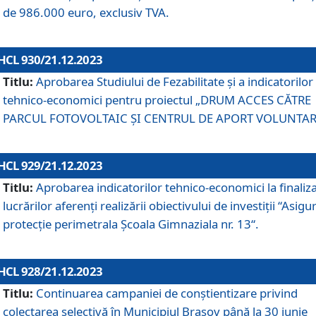
de 986.000 euro, exclusiv TVA.
HCL 930/21.12.2023
Titlu:
Aprobarea Studiului de Fezabilitate și a indicatorilor
tehnico-economici pentru proiectul „DRUM ACCES CĂTRE
PARCUL FOTOVOLTAIC ȘI CENTRUL DE APORT VOLUNTAR
HCL 929/21.12.2023
Titlu:
Aprobarea indicatorilor tehnico-economici la finaliz
lucrărilor aferenți realizării obiectivului de investiții “Asigu
protecție perimetrala Școala Gimnaziala nr. 13“.
HCL 928/21.12.2023
Titlu:
Continuarea campaniei de conștientizare privind
colectarea selectivă în Municipiul Braşov până la 30 iunie