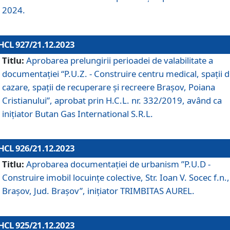
2024.
HCL 927/21.12.2023
Titlu:
Aprobarea prelungirii perioadei de valabilitate a
documentaţiei “P.U.Z. - Construire centru medical, spații 
cazare, spații de recuperare și recreere Brașov, Poiana
Cristianului”, aprobat prin H.C.L. nr. 332/2019, având ca
inițiator Butan Gas International S.R.L.
HCL 926/21.12.2023
Titlu:
Aprobarea documentaţiei de urbanism ”P.U.D -
Construire imobil locuințe colective, Str. Ioan V. Socec f.n.,
Brașov, Jud. Brașov”, inițiator TRIMBITAS AUREL.
HCL 925/21.12.2023