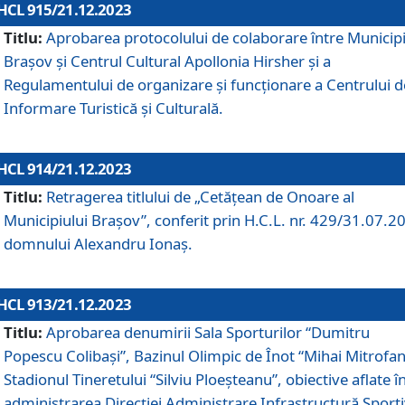
HCL 915/21.12.2023
Titlu:
Aprobarea protocolului de colaborare între Municipi
Brașov și Centrul Cultural Apollonia Hirsher și a
Regulamentului de organizare și funcționare a Centrului d
Informare Turistică și Culturală.
HCL 914/21.12.2023
Titlu:
Retragerea titlului de „Cetățean de Onoare al
Municipiului Brașov”, conferit prin H.C.L. nr. 429/31.07.2
domnului Alexandru Ionaș.
HCL 913/21.12.2023
Titlu:
Aprobarea denumirii Sala Sporturilor “Dumitru
Popescu Colibași”, Bazinul Olimpic de Înot “Mihai Mitrofan
Stadionul Tineretului “Silviu Ploeșteanu”, obiective aflate î
administrarea Direcției Administrare Infrastructură Sport