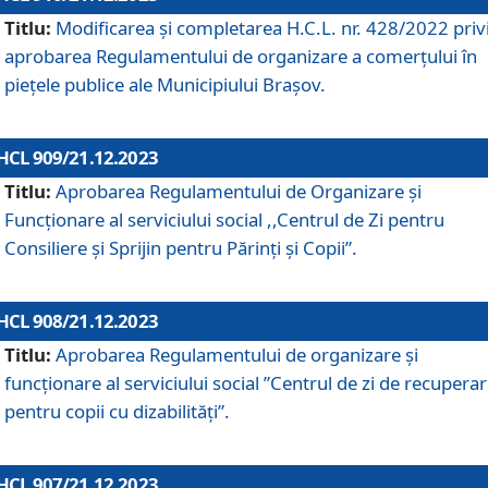
Titlu:
Modificarea și completarea H.C.L. nr. 428/2022 priv
aprobarea Regulamentului de organizare a comerțului în
piețele publice ale Municipiului Braşov.
HCL 909/21.12.2023
Titlu:
Aprobarea Regulamentului de Organizare și
Funcționare al serviciului social ,,Centrul de Zi pentru
Consiliere şi Sprijin pentru Părinţi şi Copii”.
HCL 908/21.12.2023
Titlu:
Aprobarea Regulamentului de organizare şi
funcţionare al serviciului social ”Centrul de zi de recupera
pentru copii cu dizabilități”.
HCL 907/21.12.2023