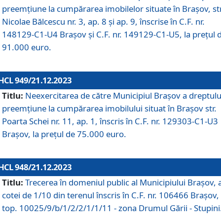
preemțiune la cumpărarea imobilelor situate în Brașov, str
Nicolae Bălcescu nr. 3, ap. 8 și ap. 9, înscrise în C.F. nr.
148129-C1-U4 Brașov și C.F. nr. 149129-C1-U5, la prețul 
91.000 euro.
HCL 949/21.12.2023
Titlu:
Neexercitarea de către Municipiul Brașov a dreptulu
preemțiune la cumpărarea imobilului situat în Brașov str.
Poarta Schei nr. 11, ap. 1, înscris în C.F. nr. 129303-C1-U3
Brașov, la prețul de 75.000 euro.
HCL 948/21.12.2023
Titlu:
Trecerea în domeniul public al Municipiului Braşov, 
cotei de 1/10 din terenul înscris în C.F. nr. 106466 Brașov, 
top. 10025/9/b/1/2/2/1/1/11 - zona Drumul Gării - Stupini