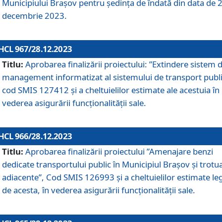
Municipiului Braşov pentru ședința de îndată din data de 
decembrie 2023.
HCL 967/28.12.2023
Titlu:
Aprobarea finalizării proiectului: ”Extindere sistem 
management informatizat al sistemului de transport publi
cod SMIS 127412 și a cheltuielilor estimate ale acestuia în
vederea asigurării funcționalității sale.
HCL 966/28.12.2023
Titlu:
Aprobarea finalizării proiectului ”Amenajare benzi
dedicate transportului public în Municipiul Brașov şi trotu
adiacente”, Cod SMIS 126993 și a cheltuielilor estimate le
de acesta, în vederea asigurării funcționalității sale.