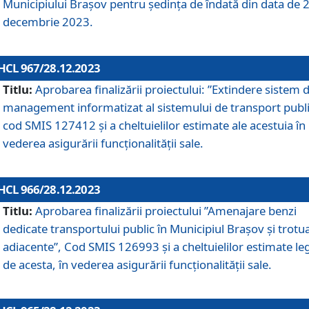
Municipiului Braşov pentru ședința de îndată din data de 
decembrie 2023.
HCL 967/28.12.2023
Titlu:
Aprobarea finalizării proiectului: ”Extindere sistem 
management informatizat al sistemului de transport publi
cod SMIS 127412 și a cheltuielilor estimate ale acestuia în
vederea asigurării funcționalității sale.
HCL 966/28.12.2023
Titlu:
Aprobarea finalizării proiectului ”Amenajare benzi
dedicate transportului public în Municipiul Brașov şi trotu
adiacente”, Cod SMIS 126993 și a cheltuielilor estimate le
de acesta, în vederea asigurării funcționalității sale.