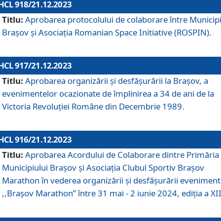
HCL 918/21.12.2023
Titlu:
Aprobarea protocolului de colaborare între Municipi
Brașov și Asociația Romanian Space Initiative (ROSPIN).
HCL 917/21.12.2023
Titlu:
Aprobarea organizării şi desfăşurării la Braşov, a
evenimentelor ocazionate de împlinirea a 34 de ani de la
Victoria Revoluţiei Române din Decembrie 1989.
HCL 916/21.12.2023
Titlu:
Aprobarea Acordului de Colaborare dintre Primăria
Municipiului Brașov și Asociația Clubul Sportiv Brașov
Marathon în vederea organizării și desfășurării eveniment
,,Brașov Marathon” între 31 mai - 2 iunie 2024, ediția a XII