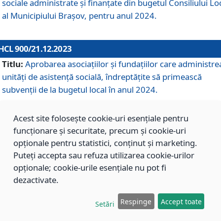
sociale administrate și finanțate din bugetul Consiliului Lo
al Municipiului Brașov, pentru anul 2024.
HCL 900/21.12.2023
Titlu:
Aprobarea asociațiilor şi fundațiilor care administre
unități de asistenţă socială, îndreptăţite să primească
subvenţii de la bugetul local în anul 2024.
Acest site folosește cookie-uri esențiale pentru
HCL 899/21.12.2023
funcționare și securitate, precum și cookie-uri
Titlu:
Aprobarea standardelor de cost pentru serviciile
opționale pentru statistici, conținut și marketing.
sociale furnizate în cadrul Direcției de Asistență Socială
Puteți accepta sau refuza utilizarea cookie-urilor
Brașov, pentru anul 2024.
opționale; cookie-urile esențiale nu pot fi
dezactivate.
HCL 898/21.12.2023
Respinge
Accept toate
Setări
Titlu:
Modificarea Anexei la H.C.L. nr. 91 din 09.02.2018,