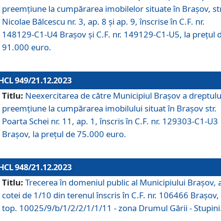
preemțiune la cumpărarea imobilelor situate în Brașov, str
Nicolae Bălcescu nr. 3, ap. 8 și ap. 9, înscrise în C.F. nr.
148129-C1-U4 Brașov și C.F. nr. 149129-C1-U5, la prețul 
91.000 euro.
HCL 949/21.12.2023
Titlu:
Neexercitarea de către Municipiul Brașov a dreptulu
preemțiune la cumpărarea imobilului situat în Brașov str.
Poarta Schei nr. 11, ap. 1, înscris în C.F. nr. 129303-C1-U3
Brașov, la prețul de 75.000 euro.
HCL 948/21.12.2023
Titlu:
Trecerea în domeniul public al Municipiului Braşov, 
cotei de 1/10 din terenul înscris în C.F. nr. 106466 Brașov, 
top. 10025/9/b/1/2/2/1/1/11 - zona Drumul Gării - Stupini