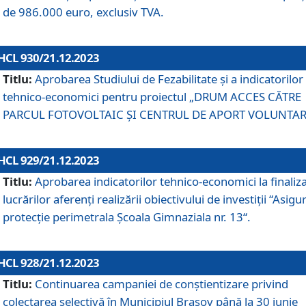
de 986.000 euro, exclusiv TVA.
HCL 930/21.12.2023
Titlu:
Aprobarea Studiului de Fezabilitate și a indicatorilor
tehnico-economici pentru proiectul „DRUM ACCES CĂTRE
PARCUL FOTOVOLTAIC ȘI CENTRUL DE APORT VOLUNTAR
HCL 929/21.12.2023
Titlu:
Aprobarea indicatorilor tehnico-economici la finaliz
lucrărilor aferenți realizării obiectivului de investiții “Asigu
protecție perimetrala Școala Gimnaziala nr. 13“.
HCL 928/21.12.2023
Titlu:
Continuarea campaniei de conștientizare privind
colectarea selectivă în Municipiul Braşov până la 30 iunie