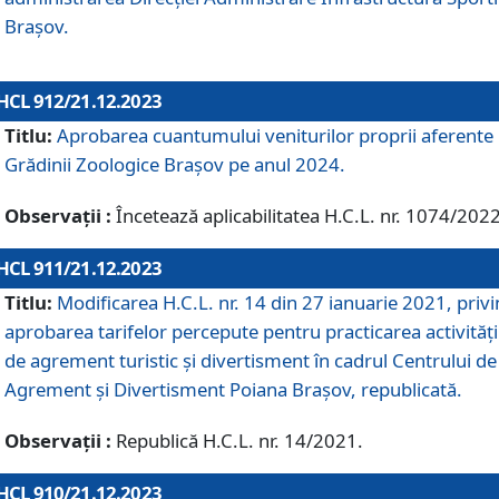
Brașov.
HCL 912/21.12.2023
Titlu:
Aprobarea cuantumului veniturilor proprii aferente
Grădinii Zoologice Braşov pe anul 2024.
Observații :
Încetează aplicabilitatea H.C.L. nr. 1074/2022
HCL 911/21.12.2023
Titlu:
Modificarea H.C.L. nr. 14 din 27 ianuarie 2021, priv
aprobarea tarifelor percepute pentru practicarea activități
de agrement turistic și divertisment în cadrul Centrului de
Agrement și Divertisment Poiana Brașov, republicată.
Observații :
Republică H.C.L. nr. 14/2021.
HCL 910/21.12.2023