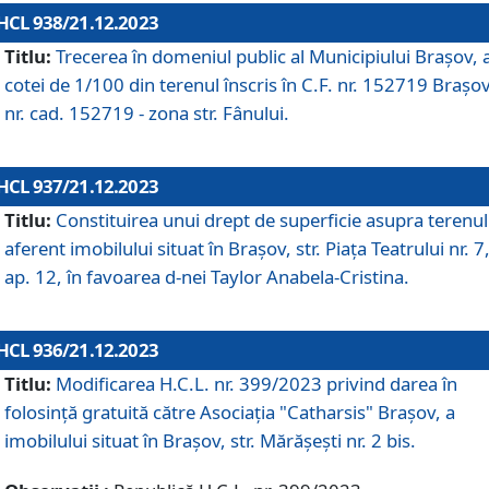
HCL 938/21.12.2023
Titlu:
Trecerea în domeniul public al Municipiului Braşov, 
cotei de 1/100 din terenul înscris în C.F. nr. 152719 Brașov
nr. cad. 152719 - zona str. Fânului.
HCL 937/21.12.2023
Titlu:
Constituirea unui drept de superficie asupra terenul
aferent imobilului situat în Brașov, str. Piața Teatrului nr. 7
ap. 12, în favoarea d-nei Taylor Anabela-Cristina.
HCL 936/21.12.2023
Titlu:
Modificarea H.C.L. nr. 399/2023 privind darea în
folosinţă gratuită către Asociaţia "Catharsis" Brașov, a
imobilului situat în Braşov, str. Mărăşeşti nr. 2 bis.