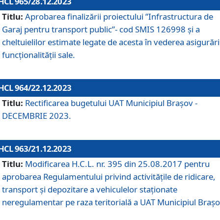
HCL 965/28.12.2023
Titlu:
Aprobarea finalizării proiectului ”Infrastructura de
Garaj pentru transport public”- cod SMIS 126998 și a
cheltuielilor estimate legate de acesta în vederea asigurări
funcționalității sale.
HCL 964/22.12.2023
Titlu:
Rectificarea bugetului UAT Municipiul Braşov -
DECEMBRIE 2023.
HCL 963/21.12.2023
Titlu:
Modificarea H.C.L. nr. 395 din 25.08.2017 pentru
aprobarea Regulamentului privind activitățile de ridicare,
transport şi depozitare a vehiculelor staționate
neregulamentar pe raza teritorială a UAT Municipiul Braşo