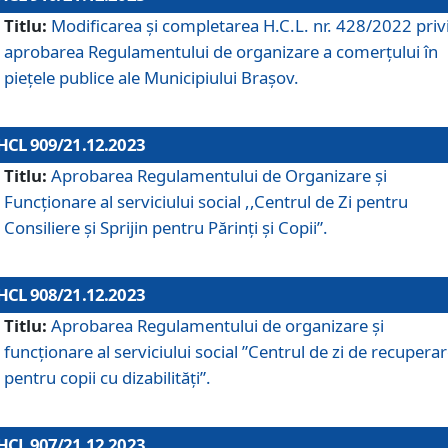
Titlu:
Modificarea și completarea H.C.L. nr. 428/2022 priv
aprobarea Regulamentului de organizare a comerțului în
piețele publice ale Municipiului Braşov.
HCL 909/21.12.2023
Titlu:
Aprobarea Regulamentului de Organizare și
Funcționare al serviciului social ,,Centrul de Zi pentru
Consiliere şi Sprijin pentru Părinţi şi Copii”.
HCL 908/21.12.2023
Titlu:
Aprobarea Regulamentului de organizare şi
funcţionare al serviciului social ”Centrul de zi de recupera
pentru copii cu dizabilități”.
HCL 907/21.12.2023