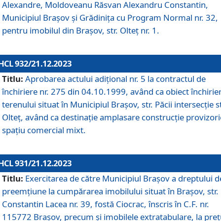
Alexandre, Moldoveanu Răsvan Alexandru Constantin,
Municipiul Braşov şi Grădinița cu Program Normal nr. 32,
pentru imobilul din Brașov, str. Olteț nr. 1.
HCL 932/21.12.2023
Titlu:
Aprobarea actului adițional nr. 5 la contractul de
închiriere nr. 275 din 04.10.1999, având ca obiect închirie
terenului situat în Municipiul Brașov, str. Păcii intersecție st
Olteț, având ca destinație amplasare construcție provizori
spațiu comercial mixt.
HCL 931/21.12.2023
Titlu:
Exercitarea de către Municipiul Brașov a dreptului d
preemțiune la cumpărarea imobilului situat în Brașov, str.
Constantin Lacea nr. 39, fostă Ciocrac, înscris în C.F. nr.
115772 Brașov, precum și imobilele extratabulare, la preț