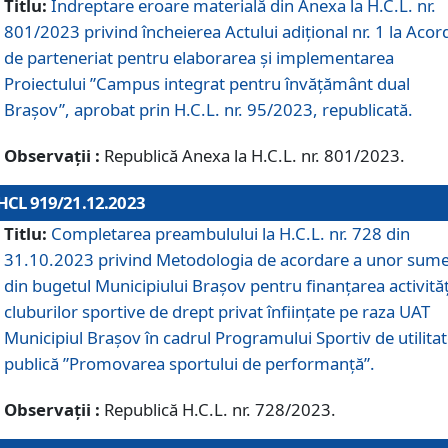
Titlu:
Îndreptare eroare materială din Anexa la H.C.L. nr.
801/2023 privind încheierea Actului adițional nr. 1 la Acor
de parteneriat pentru elaborarea și implementarea
Proiectului ”Campus integrat pentru învățământ dual
Brașov”, aprobat prin H.C.L. nr. 95/2023, republicată.
Observații :
Republică Anexa la H.C.L. nr. 801/2023.
HCL 919/21.12.2023
Titlu:
Completarea preambulului la H.C.L. nr. 728 din
31.10.2023 privind Metodologia de acordare a unor sum
din bugetul Municipiului Brașov pentru finanțarea activităț
cluburilor sportive de drept privat înființate pe raza UAT
Municipiul Brașov în cadrul Programului Sportiv de utilita
publică ”Promovarea sportului de performanță”.
Observații :
Republică H.C.L. nr. 728/2023.