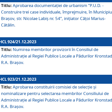
Titlu:
Aprobarea documentaţiei de urbanism ”P.U.D. -
Construire trei case individuale, împrejmuire, în Municipiu
Brașov, str. Nicolae Labiș nr. 54”, inițiator Cățoi Marius-
Cătălin.
HCL 924/21.12.2023
Titlu:
Numirea membrilor provizorii în Consiliul de
Administraţie al Regiei Publice Locale a Pădurilor Kronstad
R.A. Brașov.
HCL 923/21.12.2023
Titlu:
Aprobarea constituirii comisiei de selecție și
nominalizare pentru selectarea membrilor Consiliului de
Administrație al Regiei Publice Locale a Pădurilor Kronstad
R.A. Brașov.