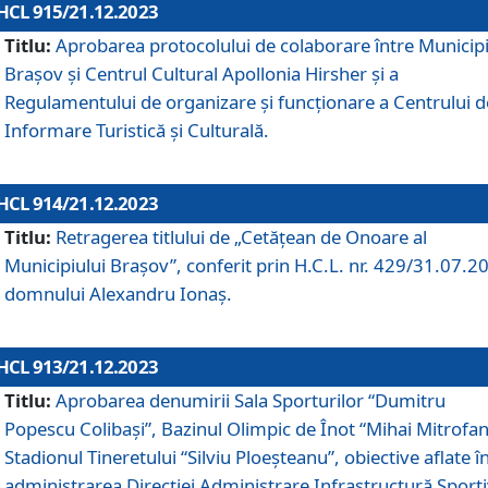
HCL 915/21.12.2023
Titlu:
Aprobarea protocolului de colaborare între Municipi
Brașov și Centrul Cultural Apollonia Hirsher și a
Regulamentului de organizare și funcționare a Centrului d
Informare Turistică și Culturală.
HCL 914/21.12.2023
Titlu:
Retragerea titlului de „Cetățean de Onoare al
Municipiului Brașov”, conferit prin H.C.L. nr. 429/31.07.2
domnului Alexandru Ionaș.
HCL 913/21.12.2023
Titlu:
Aprobarea denumirii Sala Sporturilor “Dumitru
Popescu Colibași”, Bazinul Olimpic de Înot “Mihai Mitrofan
Stadionul Tineretului “Silviu Ploeșteanu”, obiective aflate î
administrarea Direcției Administrare Infrastructură Sport