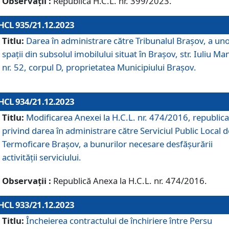
Observații :
Republică H.C.L. nr. 399/2023.
HCL 935/21.12.2023
Titlu:
Darea în administrare către Tribunalul Brașov, a un
spații din subsolul imobilului situat în Brașov, str. Iuliu Ma
nr. 52, corpul D, proprietatea Municipiului Brașov.
HCL 934/21.12.2023
Titlu:
Modificarea Anexei la H.C.L. nr. 474/2016, republica
privind darea în administrare către Serviciul Public Local d
Termoficare Braşov, a bunurilor necesare desfăşurării
activităţii serviciului.
Observații :
Republică Anexa la H.C.L. nr. 474/2016.
HCL 933/21.12.2023
Titlu:
Încheierea contractului de închiriere între Persu