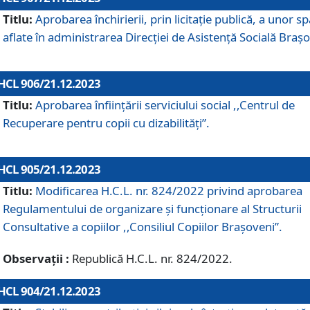
Titlu:
Aprobarea închirierii, prin licitație publică, a unor sp
aflate în administrarea Direcției de Asistență Socială Brașo
HCL 906/21.12.2023
Titlu:
Aprobarea înființării serviciului social ,,Centrul de
Recuperare pentru copii cu dizabilități”.
HCL 905/21.12.2023
Titlu:
Modificarea H.C.L. nr. 824/2022 privind aprobarea
Regulamentului de organizare şi funcţionare al Structurii
Consultative a copiilor ,,Consiliul Copiilor Braşoveni”.
Observații :
Republică H.C.L. nr. 824/2022.
HCL 904/21.12.2023