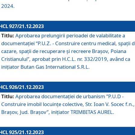
2024.
HCL 927/21.12.2023
Titlu:
Aprobarea prelungirii perioadei de valabilitate a
documentaţiei “P.U.Z. - Construire centru medical, spații 
cazare, spații de recuperare și recreere Brașov, Poiana
Cristianului”, aprobat prin H.C.L. nr. 332/2019, având ca
inițiator Butan Gas International S.R.L.
HCL 926/21.12.2023
Titlu:
Aprobarea documentaţiei de urbanism ”P.U.D -
Construire imobil locuințe colective, Str. Ioan V. Socec f.n.,
Brașov, Jud. Brașov”, inițiator TRIMBITAS AUREL.
HCL 925/21.12.2023