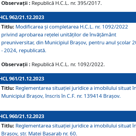
Observații :
Republică H.C.L. nr. 395/2017.
HCL 962/21.12.2023
Titlu:
Modificarea și completarea H.C.L. nr. 1092/2022
privind aprobarea rețelei unităților de învăţământ
preuniversitar, din Municipiul Braşov, pentru anul școlar 
- 2024, republicată.
Observații :
Republică H.C.L. nr. 1092/2022.
HCL 961/21.12.2023
Titlu:
Reglementarea situației juridice a imobilului situat î
Municipiul Brașov, înscris în C.F. nr. 139414 Brașov.
HCL 960/21.12.2023
Titlu:
Reglementarea situației juridice a imobilului situat î
Brașov, str. Matei Basarab nr. 60.