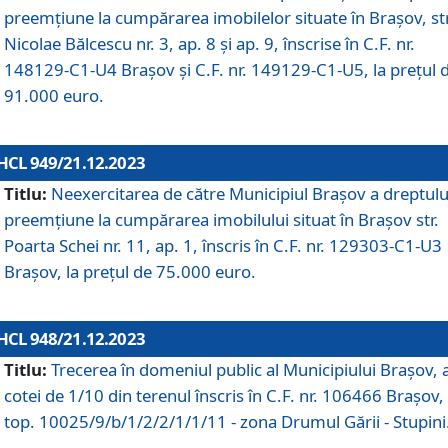
preemțiune la cumpărarea imobilelor situate în Brașov, str
Nicolae Bălcescu nr. 3, ap. 8 și ap. 9, înscrise în C.F. nr.
148129-C1-U4 Brașov și C.F. nr. 149129-C1-U5, la prețul 
91.000 euro.
HCL 949/21.12.2023
Titlu:
Neexercitarea de către Municipiul Brașov a dreptulu
preemțiune la cumpărarea imobilului situat în Brașov str.
Poarta Schei nr. 11, ap. 1, înscris în C.F. nr. 129303-C1-U3
Brașov, la prețul de 75.000 euro.
HCL 948/21.12.2023
Titlu:
Trecerea în domeniul public al Municipiului Braşov, 
cotei de 1/10 din terenul înscris în C.F. nr. 106466 Brașov, 
top. 10025/9/b/1/2/2/1/1/11 - zona Drumul Gării - Stupini