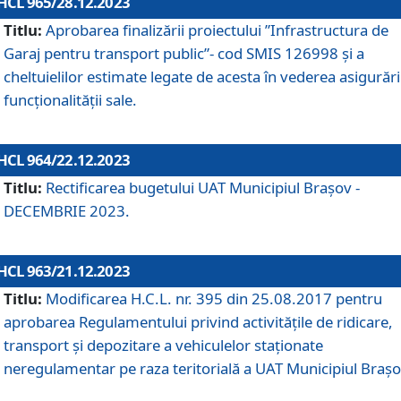
HCL 965/28.12.2023
Titlu:
Aprobarea finalizării proiectului ”Infrastructura de
Garaj pentru transport public”- cod SMIS 126998 și a
cheltuielilor estimate legate de acesta în vederea asigurări
funcționalității sale.
HCL 964/22.12.2023
Titlu:
Rectificarea bugetului UAT Municipiul Braşov -
DECEMBRIE 2023.
HCL 963/21.12.2023
Titlu:
Modificarea H.C.L. nr. 395 din 25.08.2017 pentru
aprobarea Regulamentului privind activitățile de ridicare,
transport şi depozitare a vehiculelor staționate
neregulamentar pe raza teritorială a UAT Municipiul Braşo