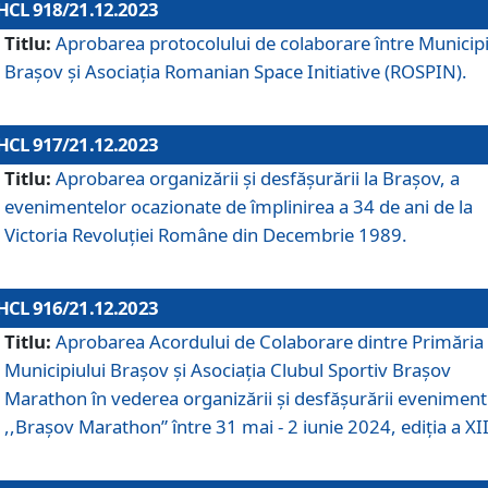
HCL 918/21.12.2023
Titlu:
Aprobarea protocolului de colaborare între Municipi
Brașov și Asociația Romanian Space Initiative (ROSPIN).
HCL 917/21.12.2023
Titlu:
Aprobarea organizării şi desfăşurării la Braşov, a
evenimentelor ocazionate de împlinirea a 34 de ani de la
Victoria Revoluţiei Române din Decembrie 1989.
HCL 916/21.12.2023
Titlu:
Aprobarea Acordului de Colaborare dintre Primăria
Municipiului Brașov și Asociația Clubul Sportiv Brașov
Marathon în vederea organizării și desfășurării eveniment
,,Brașov Marathon” între 31 mai - 2 iunie 2024, ediția a XII