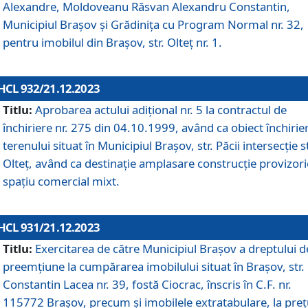
Alexandre, Moldoveanu Răsvan Alexandru Constantin,
Municipiul Braşov şi Grădinița cu Program Normal nr. 32,
pentru imobilul din Brașov, str. Olteț nr. 1.
HCL 932/21.12.2023
Titlu:
Aprobarea actului adițional nr. 5 la contractul de
închiriere nr. 275 din 04.10.1999, având ca obiect închirie
terenului situat în Municipiul Brașov, str. Păcii intersecție st
Olteț, având ca destinație amplasare construcție provizori
spațiu comercial mixt.
HCL 931/21.12.2023
Titlu:
Exercitarea de către Municipiul Brașov a dreptului d
preemțiune la cumpărarea imobilului situat în Brașov, str.
Constantin Lacea nr. 39, fostă Ciocrac, înscris în C.F. nr.
115772 Brașov, precum și imobilele extratabulare, la preț