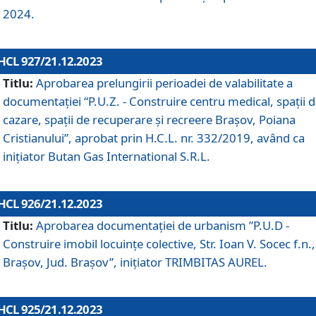
2024.
HCL 927/21.12.2023
Titlu:
Aprobarea prelungirii perioadei de valabilitate a
documentaţiei “P.U.Z. - Construire centru medical, spații 
cazare, spații de recuperare și recreere Brașov, Poiana
Cristianului”, aprobat prin H.C.L. nr. 332/2019, având ca
inițiator Butan Gas International S.R.L.
HCL 926/21.12.2023
Titlu:
Aprobarea documentaţiei de urbanism ”P.U.D -
Construire imobil locuințe colective, Str. Ioan V. Socec f.n.,
Brașov, Jud. Brașov”, inițiator TRIMBITAS AUREL.
HCL 925/21.12.2023