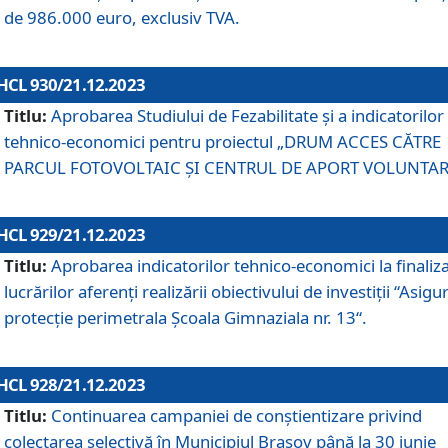
de 986.000 euro, exclusiv TVA.
HCL 930/21.12.2023
Titlu:
Aprobarea Studiului de Fezabilitate și a indicatorilor
tehnico-economici pentru proiectul „DRUM ACCES CĂTRE
PARCUL FOTOVOLTAIC ȘI CENTRUL DE APORT VOLUNTAR
HCL 929/21.12.2023
Titlu:
Aprobarea indicatorilor tehnico-economici la finaliz
lucrărilor aferenți realizării obiectivului de investiții “Asigu
protecție perimetrala Școala Gimnaziala nr. 13“.
HCL 928/21.12.2023
Titlu:
Continuarea campaniei de conștientizare privind
colectarea selectivă în Municipiul Braşov până la 30 iunie