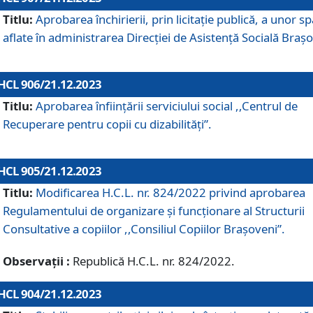
Titlu:
Aprobarea închirierii, prin licitație publică, a unor sp
aflate în administrarea Direcției de Asistență Socială Brașo
HCL 906/21.12.2023
Titlu:
Aprobarea înființării serviciului social ,,Centrul de
Recuperare pentru copii cu dizabilități”.
HCL 905/21.12.2023
Titlu:
Modificarea H.C.L. nr. 824/2022 privind aprobarea
Regulamentului de organizare şi funcţionare al Structurii
Consultative a copiilor ,,Consiliul Copiilor Braşoveni”.
Observații :
Republică H.C.L. nr. 824/2022.
HCL 904/21.12.2023