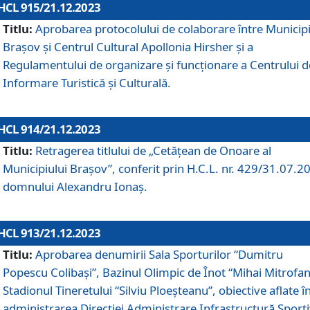
HCL 915/21.12.2023
Titlu:
Aprobarea protocolului de colaborare între Municipi
Brașov și Centrul Cultural Apollonia Hirsher și a
Regulamentului de organizare și funcționare a Centrului d
Informare Turistică și Culturală.
HCL 914/21.12.2023
Titlu:
Retragerea titlului de „Cetățean de Onoare al
Municipiului Brașov”, conferit prin H.C.L. nr. 429/31.07.2
domnului Alexandru Ionaș.
HCL 913/21.12.2023
Titlu:
Aprobarea denumirii Sala Sporturilor “Dumitru
Popescu Colibași”, Bazinul Olimpic de Înot “Mihai Mitrofan
Stadionul Tineretului “Silviu Ploeșteanu”, obiective aflate î
administrarea Direcției Administrare Infrastructură Sport