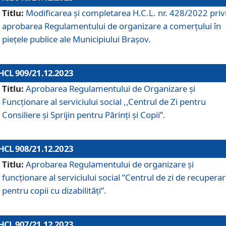
Titlu:
Modificarea și completarea H.C.L. nr. 428/2022 priv
aprobarea Regulamentului de organizare a comerțului în
piețele publice ale Municipiului Braşov.
HCL 909/21.12.2023
Titlu:
Aprobarea Regulamentului de Organizare și
Funcționare al serviciului social ,,Centrul de Zi pentru
Consiliere şi Sprijin pentru Părinţi şi Copii”.
HCL 908/21.12.2023
Titlu:
Aprobarea Regulamentului de organizare şi
funcţionare al serviciului social ”Centrul de zi de recupera
pentru copii cu dizabilități”.
HCL 907/21.12.2023