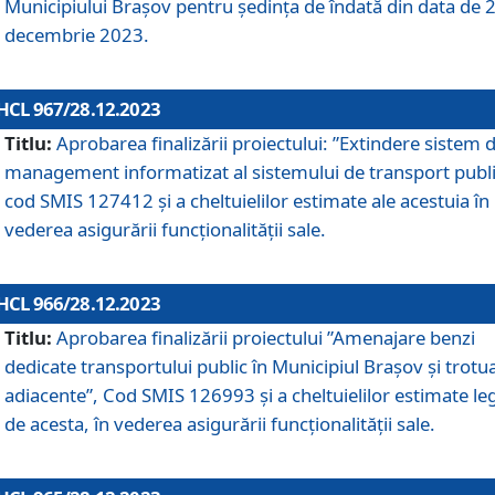
Municipiului Braşov pentru ședința de îndată din data de 
decembrie 2023.
HCL 967/28.12.2023
Titlu:
Aprobarea finalizării proiectului: ”Extindere sistem 
management informatizat al sistemului de transport publi
cod SMIS 127412 și a cheltuielilor estimate ale acestuia în
vederea asigurării funcționalității sale.
HCL 966/28.12.2023
Titlu:
Aprobarea finalizării proiectului ”Amenajare benzi
dedicate transportului public în Municipiul Brașov şi trotu
adiacente”, Cod SMIS 126993 și a cheltuielilor estimate le
de acesta, în vederea asigurării funcționalității sale.