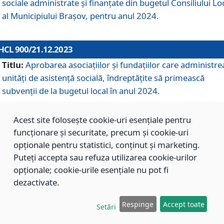
sociale administrate și finanțate din bugetul Consiliului Lo
al Municipiului Brașov, pentru anul 2024.
HCL 900/21.12.2023
Titlu:
Aprobarea asociațiilor şi fundațiilor care administre
unități de asistenţă socială, îndreptăţite să primească
subvenţii de la bugetul local în anul 2024.
Acest site folosește cookie-uri esențiale pentru
HCL 899/21.12.2023
funcționare și securitate, precum și cookie-uri
Titlu:
Aprobarea standardelor de cost pentru serviciile
opționale pentru statistici, conținut și marketing.
sociale furnizate în cadrul Direcției de Asistență Socială
Puteți accepta sau refuza utilizarea cookie-urilor
Brașov, pentru anul 2024.
opționale; cookie-urile esențiale nu pot fi
dezactivate.
HCL 898/21.12.2023
Respinge
Accept toate
Setări
Titlu:
Modificarea Anexei la H.C.L. nr. 91 din 09.02.2018,