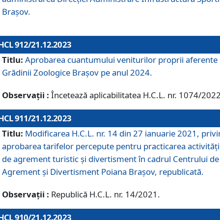
Brașov.
HCL 912/21.12.2023
Titlu:
Aprobarea cuantumului veniturilor proprii aferente
Grădinii Zoologice Braşov pe anul 2024.
Observații :
Încetează aplicabilitatea H.C.L. nr. 1074/2022
HCL 911/21.12.2023
Titlu:
Modificarea H.C.L. nr. 14 din 27 ianuarie 2021, priv
aprobarea tarifelor percepute pentru practicarea activități
de agrement turistic și divertisment în cadrul Centrului de
Agrement și Divertisment Poiana Brașov, republicată.
Observații :
Republică H.C.L. nr. 14/2021.
HCL 910/21.12.2023