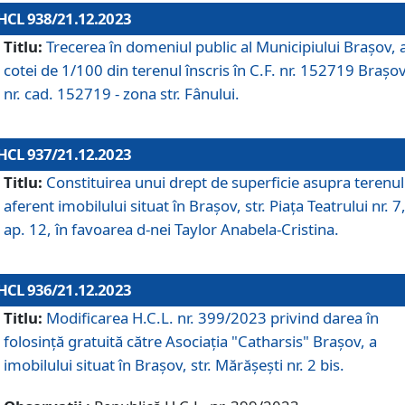
HCL 938/21.12.2023
Titlu:
Trecerea în domeniul public al Municipiului Braşov, 
cotei de 1/100 din terenul înscris în C.F. nr. 152719 Brașov
nr. cad. 152719 - zona str. Fânului.
HCL 937/21.12.2023
Titlu:
Constituirea unui drept de superficie asupra terenul
aferent imobilului situat în Brașov, str. Piața Teatrului nr. 7
ap. 12, în favoarea d-nei Taylor Anabela-Cristina.
HCL 936/21.12.2023
Titlu:
Modificarea H.C.L. nr. 399/2023 privind darea în
folosinţă gratuită către Asociaţia "Catharsis" Brașov, a
imobilului situat în Braşov, str. Mărăşeşti nr. 2 bis.