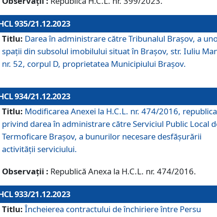
Observații :
Republică H.C.L. nr. 399/2023.
HCL 935/21.12.2023
Titlu:
Darea în administrare către Tribunalul Brașov, a un
spații din subsolul imobilului situat în Brașov, str. Iuliu Ma
nr. 52, corpul D, proprietatea Municipiului Brașov.
HCL 934/21.12.2023
Titlu:
Modificarea Anexei la H.C.L. nr. 474/2016, republica
privind darea în administrare către Serviciul Public Local d
Termoficare Braşov, a bunurilor necesare desfăşurării
activităţii serviciului.
Observații :
Republică Anexa la H.C.L. nr. 474/2016.
HCL 933/21.12.2023
Titlu:
Încheierea contractului de închiriere între Persu