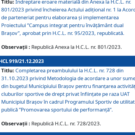
Titlu:
Îndreptare eroare materială din Anexa la H.C.L. nr.
801/2023 privind încheierea Actului adițional nr. 1 la Acor
de parteneriat pentru elaborarea și implementarea
Proiectului ”Campus integrat pentru învățământ dual
Brașov”, aprobat prin H.C.L. nr. 95/2023, republicată.
Observații :
Republică Anexa la H.C.L. nr. 801/2023.
HCL 919/21.12.2023
Titlu:
Completarea preambulului la H.C.L. nr. 728 din
31.10.2023 privind Metodologia de acordare a unor sum
din bugetul Municipiului Brașov pentru finanțarea activităț
cluburilor sportive de drept privat înființate pe raza UAT
Municipiul Brașov în cadrul Programului Sportiv de utilita
publică ”Promovarea sportului de performanță”.
Observații :
Republică H.C.L. nr. 728/2023.