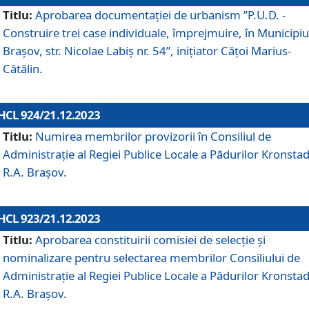
Titlu:
Aprobarea documentaţiei de urbanism ”P.U.D. -
Construire trei case individuale, împrejmuire, în Municipiu
Brașov, str. Nicolae Labiș nr. 54”, inițiator Cățoi Marius-
Cătălin.
HCL 924/21.12.2023
Titlu:
Numirea membrilor provizorii în Consiliul de
Administraţie al Regiei Publice Locale a Pădurilor Kronstad
R.A. Brașov.
HCL 923/21.12.2023
Titlu:
Aprobarea constituirii comisiei de selecție și
nominalizare pentru selectarea membrilor Consiliului de
Administrație al Regiei Publice Locale a Pădurilor Kronstad
R.A. Brașov.