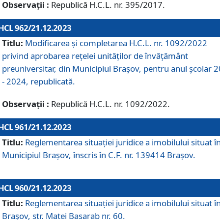
Observații :
Republică H.C.L. nr. 395/2017.
HCL 962/21.12.2023
Titlu:
Modificarea și completarea H.C.L. nr. 1092/2022
privind aprobarea rețelei unităților de învăţământ
preuniversitar, din Municipiul Braşov, pentru anul școlar 
- 2024, republicată.
Observații :
Republică H.C.L. nr. 1092/2022.
HCL 961/21.12.2023
Titlu:
Reglementarea situației juridice a imobilului situat î
Municipiul Brașov, înscris în C.F. nr. 139414 Brașov.
HCL 960/21.12.2023
Titlu:
Reglementarea situației juridice a imobilului situat î
Brașov, str. Matei Basarab nr. 60.