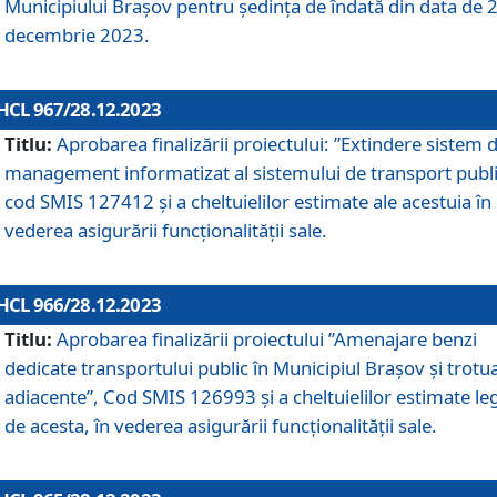
Municipiului Braşov pentru ședința de îndată din data de 
decembrie 2023.
HCL 967/28.12.2023
Titlu:
Aprobarea finalizării proiectului: ”Extindere sistem 
management informatizat al sistemului de transport publi
cod SMIS 127412 și a cheltuielilor estimate ale acestuia în
vederea asigurării funcționalității sale.
HCL 966/28.12.2023
Titlu:
Aprobarea finalizării proiectului ”Amenajare benzi
dedicate transportului public în Municipiul Brașov şi trotu
adiacente”, Cod SMIS 126993 și a cheltuielilor estimate le
de acesta, în vederea asigurării funcționalității sale.