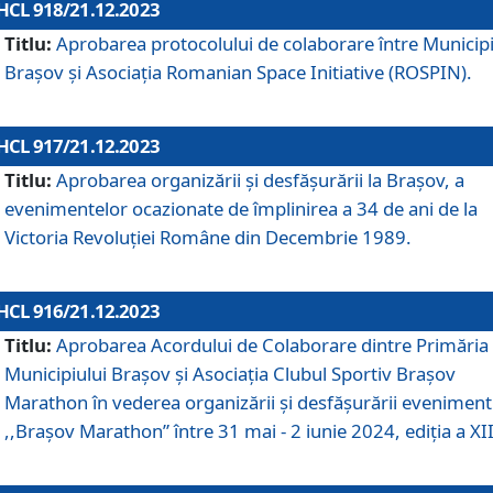
HCL 918/21.12.2023
Titlu:
Aprobarea protocolului de colaborare între Municipi
Brașov și Asociația Romanian Space Initiative (ROSPIN).
HCL 917/21.12.2023
Titlu:
Aprobarea organizării şi desfăşurării la Braşov, a
evenimentelor ocazionate de împlinirea a 34 de ani de la
Victoria Revoluţiei Române din Decembrie 1989.
HCL 916/21.12.2023
Titlu:
Aprobarea Acordului de Colaborare dintre Primăria
Municipiului Brașov și Asociația Clubul Sportiv Brașov
Marathon în vederea organizării și desfășurării eveniment
,,Brașov Marathon” între 31 mai - 2 iunie 2024, ediția a XII