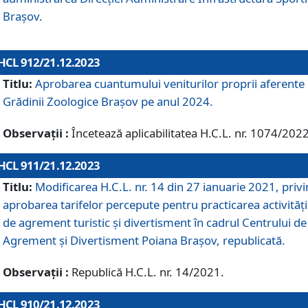
Brașov.
HCL 912/21.12.2023
Titlu:
Aprobarea cuantumului veniturilor proprii aferente
Grădinii Zoologice Braşov pe anul 2024.
Observații :
Încetează aplicabilitatea H.C.L. nr. 1074/2022
HCL 911/21.12.2023
Titlu:
Modificarea H.C.L. nr. 14 din 27 ianuarie 2021, priv
aprobarea tarifelor percepute pentru practicarea activități
de agrement turistic și divertisment în cadrul Centrului de
Agrement și Divertisment Poiana Brașov, republicată.
Observații :
Republică H.C.L. nr. 14/2021.
HCL 910/21.12.2023