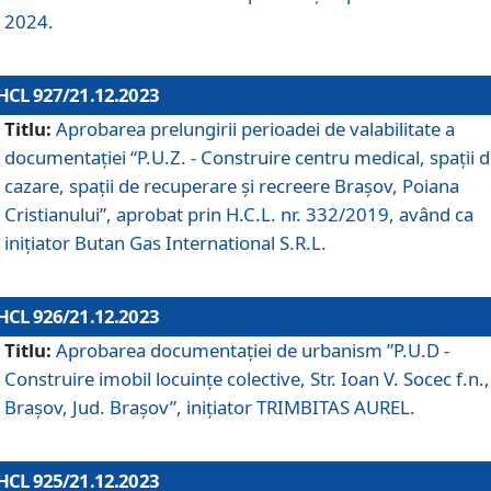
2024.
HCL 927/21.12.2023
Titlu:
Aprobarea prelungirii perioadei de valabilitate a
documentaţiei “P.U.Z. - Construire centru medical, spații 
cazare, spații de recuperare și recreere Brașov, Poiana
Cristianului”, aprobat prin H.C.L. nr. 332/2019, având ca
inițiator Butan Gas International S.R.L.
HCL 926/21.12.2023
Titlu:
Aprobarea documentaţiei de urbanism ”P.U.D -
Construire imobil locuințe colective, Str. Ioan V. Socec f.n.,
Brașov, Jud. Brașov”, inițiator TRIMBITAS AUREL.
HCL 925/21.12.2023