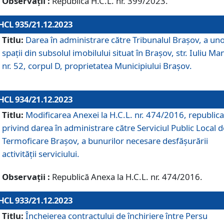
Observații :
Republică H.C.L. nr. 399/2023.
HCL 935/21.12.2023
Titlu:
Darea în administrare către Tribunalul Brașov, a un
spații din subsolul imobilului situat în Brașov, str. Iuliu Ma
nr. 52, corpul D, proprietatea Municipiului Brașov.
HCL 934/21.12.2023
Titlu:
Modificarea Anexei la H.C.L. nr. 474/2016, republica
privind darea în administrare către Serviciul Public Local d
Termoficare Braşov, a bunurilor necesare desfăşurării
activităţii serviciului.
Observații :
Republică Anexa la H.C.L. nr. 474/2016.
HCL 933/21.12.2023
Titlu:
Încheierea contractului de închiriere între Persu