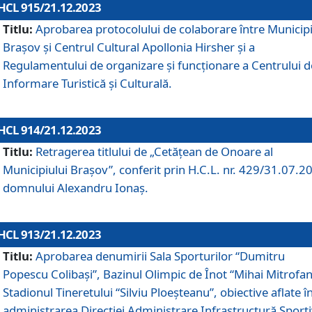
HCL 915/21.12.2023
Titlu:
Aprobarea protocolului de colaborare între Municipi
Brașov și Centrul Cultural Apollonia Hirsher și a
Regulamentului de organizare și funcționare a Centrului d
Informare Turistică și Culturală.
HCL 914/21.12.2023
Titlu:
Retragerea titlului de „Cetățean de Onoare al
Municipiului Brașov”, conferit prin H.C.L. nr. 429/31.07.2
domnului Alexandru Ionaș.
HCL 913/21.12.2023
Titlu:
Aprobarea denumirii Sala Sporturilor “Dumitru
Popescu Colibași”, Bazinul Olimpic de Înot “Mihai Mitrofan
Stadionul Tineretului “Silviu Ploeșteanu”, obiective aflate î
administrarea Direcției Administrare Infrastructură Sport