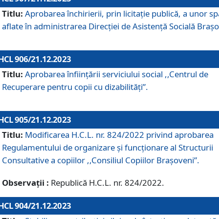
Titlu:
Aprobarea închirierii, prin licitație publică, a unor sp
aflate în administrarea Direcției de Asistență Socială Brașo
HCL 906/21.12.2023
Titlu:
Aprobarea înființării serviciului social ,,Centrul de
Recuperare pentru copii cu dizabilități”.
HCL 905/21.12.2023
Titlu:
Modificarea H.C.L. nr. 824/2022 privind aprobarea
Regulamentului de organizare şi funcţionare al Structurii
Consultative a copiilor ,,Consiliul Copiilor Braşoveni”.
Observații :
Republică H.C.L. nr. 824/2022.
HCL 904/21.12.2023