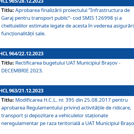
HCL 965/28.12.2023
Titlu:
Aprobarea finalizării proiectului ”Infrastructura de
Garaj pentru transport public”- cod SMIS 126998 și a
cheltuielilor estimate legate de acesta în vederea asigurări
funcționalității sale.
HCL 964/22.12.2023
Titlu:
Rectificarea bugetului UAT Municipiul Braşov -
DECEMBRIE 2023.
HCL 963/21.12.2023
Titlu:
Modificarea H.C.L. nr. 395 din 25.08.2017 pentru
aprobarea Regulamentului privind activitățile de ridicare,
transport şi depozitare a vehiculelor staționate
neregulamentar pe raza teritorială a UAT Municipiul Braşo