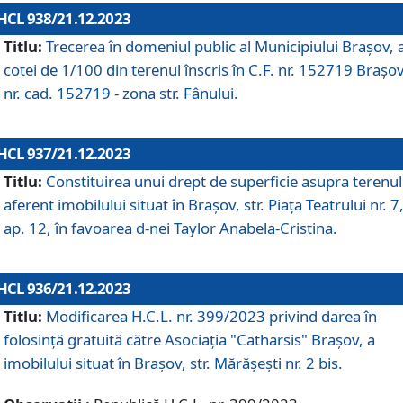
HCL 938/21.12.2023
Titlu:
Trecerea în domeniul public al Municipiului Braşov, 
cotei de 1/100 din terenul înscris în C.F. nr. 152719 Brașov
nr. cad. 152719 - zona str. Fânului.
HCL 937/21.12.2023
Titlu:
Constituirea unui drept de superficie asupra terenul
aferent imobilului situat în Brașov, str. Piața Teatrului nr. 7
ap. 12, în favoarea d-nei Taylor Anabela-Cristina.
HCL 936/21.12.2023
Titlu:
Modificarea H.C.L. nr. 399/2023 privind darea în
folosinţă gratuită către Asociaţia "Catharsis" Brașov, a
imobilului situat în Braşov, str. Mărăşeşti nr. 2 bis.