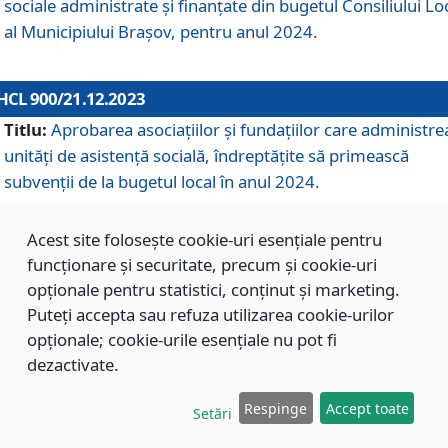
sociale administrate și finanțate din bugetul Consiliului Lo
al Municipiului Brașov, pentru anul 2024.
HCL 900/21.12.2023
Titlu:
Aprobarea asociațiilor şi fundațiilor care administre
unități de asistenţă socială, îndreptăţite să primească
subvenţii de la bugetul local în anul 2024.
Acest site folosește cookie-uri esențiale pentru
HCL 899/21.12.2023
funcționare și securitate, precum și cookie-uri
Titlu:
Aprobarea standardelor de cost pentru serviciile
opționale pentru statistici, conținut și marketing.
sociale furnizate în cadrul Direcției de Asistență Socială
Puteți accepta sau refuza utilizarea cookie-urilor
Brașov, pentru anul 2024.
opționale; cookie-urile esențiale nu pot fi
dezactivate.
HCL 898/21.12.2023
Respinge
Accept toate
Setări
Titlu:
Modificarea Anexei la H.C.L. nr. 91 din 09.02.2018,