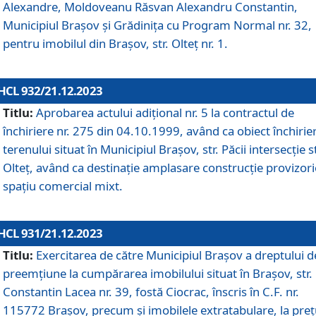
Alexandre, Moldoveanu Răsvan Alexandru Constantin,
Municipiul Braşov şi Grădinița cu Program Normal nr. 32,
pentru imobilul din Brașov, str. Olteț nr. 1.
HCL 932/21.12.2023
Titlu:
Aprobarea actului adițional nr. 5 la contractul de
închiriere nr. 275 din 04.10.1999, având ca obiect închirie
terenului situat în Municipiul Brașov, str. Păcii intersecție st
Olteț, având ca destinație amplasare construcție provizori
spațiu comercial mixt.
HCL 931/21.12.2023
Titlu:
Exercitarea de către Municipiul Brașov a dreptului d
preemțiune la cumpărarea imobilului situat în Brașov, str.
Constantin Lacea nr. 39, fostă Ciocrac, înscris în C.F. nr.
115772 Brașov, precum și imobilele extratabulare, la preț