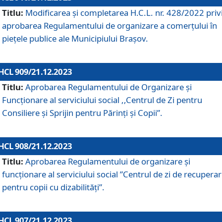
Titlu:
Modificarea și completarea H.C.L. nr. 428/2022 priv
aprobarea Regulamentului de organizare a comerțului în
piețele publice ale Municipiului Braşov.
HCL 909/21.12.2023
Titlu:
Aprobarea Regulamentului de Organizare și
Funcționare al serviciului social ,,Centrul de Zi pentru
Consiliere şi Sprijin pentru Părinţi şi Copii”.
HCL 908/21.12.2023
Titlu:
Aprobarea Regulamentului de organizare şi
funcţionare al serviciului social ”Centrul de zi de recupera
pentru copii cu dizabilități”.
HCL 907/21.12.2023