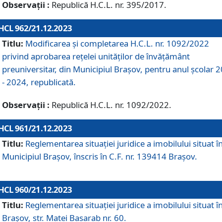
Observații :
Republică H.C.L. nr. 395/2017.
HCL 962/21.12.2023
Titlu:
Modificarea și completarea H.C.L. nr. 1092/2022
privind aprobarea rețelei unităților de învăţământ
preuniversitar, din Municipiul Braşov, pentru anul școlar 
- 2024, republicată.
Observații :
Republică H.C.L. nr. 1092/2022.
HCL 961/21.12.2023
Titlu:
Reglementarea situației juridice a imobilului situat î
Municipiul Brașov, înscris în C.F. nr. 139414 Brașov.
HCL 960/21.12.2023
Titlu:
Reglementarea situației juridice a imobilului situat î
Brașov, str. Matei Basarab nr. 60.