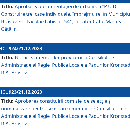
Titlu:
Aprobarea documentaţiei de urbanism ”P.U.D. -
Construire trei case individuale, împrejmuire, în Municipiu
Brașov, str. Nicolae Labiș nr. 54”, inițiator Cățoi Marius-
Cătălin.
HCL 924/21.12.2023
Titlu:
Numirea membrilor provizorii în Consiliul de
Administraţie al Regiei Publice Locale a Pădurilor Kronstad
R.A. Brașov.
HCL 923/21.12.2023
Titlu:
Aprobarea constituirii comisiei de selecție și
nominalizare pentru selectarea membrilor Consiliului de
Administrație al Regiei Publice Locale a Pădurilor Kronstad
R.A. Brașov.