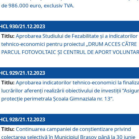
de 986.000 euro, exclusiv TVA.
HCL 930/21.12.2023
Titlu:
Aprobarea Studiului de Fezabilitate și a indicatorilor
tehnico-economici pentru proiectul „DRUM ACCES CĂTRE
PARCUL FOTOVOLTAIC ȘI CENTRUL DE APORT VOLUNTAR
HCL 929/21.12.2023
Titlu:
Aprobarea indicatorilor tehnico-economici la finaliz
lucrărilor aferenți realizării obiectivului de investiții “Asigu
protecție perimetrala Școala Gimnaziala nr. 13“.
HCL 928/21.12.2023
Titlu:
Continuarea campaniei de conștientizare privind
colectarea selectivă în Municipiul Braşov până la 30 iunie