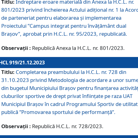
Titlu:
Îndreptare eroare materială din Anexa la H.C.L. nr.
801/2023 privind încheierea Actului adițional nr. 1 la Acor
de parteneriat pentru elaborarea și implementarea
Proiectului ”Campus integrat pentru învățământ dual
Brașov”, aprobat prin H.C.L. nr. 95/2023, republicată.
Observații :
Republică Anexa la H.C.L. nr. 801/2023.
HCL 919/21.12.2023
Titlu:
Completarea preambulului la H.C.L. nr. 728 din
31.10.2023 privind Metodologia de acordare a unor sum
din bugetul Municipiului Brașov pentru finanțarea activităț
cluburilor sportive de drept privat înființate pe raza UAT
Municipiul Brașov în cadrul Programului Sportiv de utilita
publică ”Promovarea sportului de performanță”.
Observații :
Republică H.C.L. nr. 728/2023.