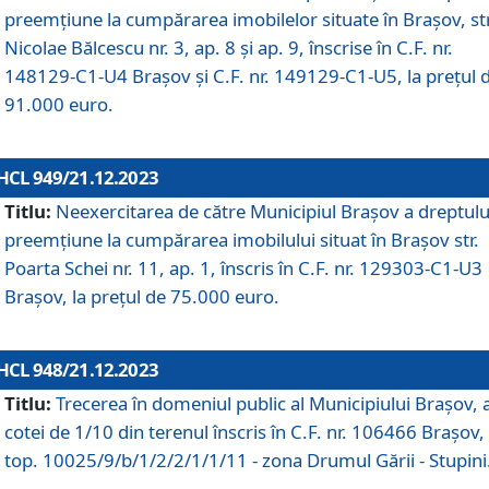
preemțiune la cumpărarea imobilelor situate în Brașov, str
Nicolae Bălcescu nr. 3, ap. 8 și ap. 9, înscrise în C.F. nr.
148129-C1-U4 Brașov și C.F. nr. 149129-C1-U5, la prețul 
91.000 euro.
HCL 949/21.12.2023
Titlu:
Neexercitarea de către Municipiul Brașov a dreptulu
preemțiune la cumpărarea imobilului situat în Brașov str.
Poarta Schei nr. 11, ap. 1, înscris în C.F. nr. 129303-C1-U3
Brașov, la prețul de 75.000 euro.
HCL 948/21.12.2023
Titlu:
Trecerea în domeniul public al Municipiului Braşov, 
cotei de 1/10 din terenul înscris în C.F. nr. 106466 Brașov, 
top. 10025/9/b/1/2/2/1/1/11 - zona Drumul Gării - Stupini