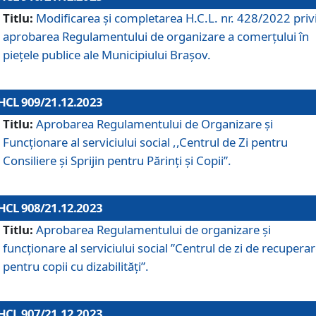
Titlu:
Modificarea și completarea H.C.L. nr. 428/2022 priv
aprobarea Regulamentului de organizare a comerțului în
piețele publice ale Municipiului Braşov.
HCL 909/21.12.2023
Titlu:
Aprobarea Regulamentului de Organizare și
Funcționare al serviciului social ,,Centrul de Zi pentru
Consiliere şi Sprijin pentru Părinţi şi Copii”.
HCL 908/21.12.2023
Titlu:
Aprobarea Regulamentului de organizare şi
funcţionare al serviciului social ”Centrul de zi de recupera
pentru copii cu dizabilități”.
HCL 907/21.12.2023