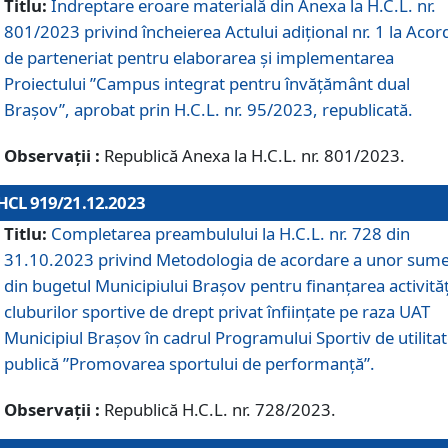
Titlu:
Îndreptare eroare materială din Anexa la H.C.L. nr.
801/2023 privind încheierea Actului adițional nr. 1 la Acor
de parteneriat pentru elaborarea și implementarea
Proiectului ”Campus integrat pentru învățământ dual
Brașov”, aprobat prin H.C.L. nr. 95/2023, republicată.
Observații :
Republică Anexa la H.C.L. nr. 801/2023.
HCL 919/21.12.2023
Titlu:
Completarea preambulului la H.C.L. nr. 728 din
31.10.2023 privind Metodologia de acordare a unor sum
din bugetul Municipiului Brașov pentru finanțarea activităț
cluburilor sportive de drept privat înființate pe raza UAT
Municipiul Brașov în cadrul Programului Sportiv de utilita
publică ”Promovarea sportului de performanță”.
Observații :
Republică H.C.L. nr. 728/2023.