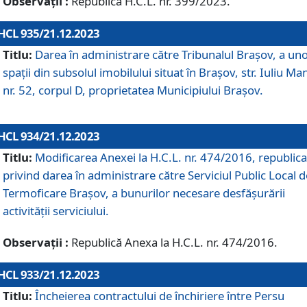
Observații :
Republică H.C.L. nr. 399/2023.
HCL 935/21.12.2023
Titlu:
Darea în administrare către Tribunalul Brașov, a un
spații din subsolul imobilului situat în Brașov, str. Iuliu Ma
nr. 52, corpul D, proprietatea Municipiului Brașov.
HCL 934/21.12.2023
Titlu:
Modificarea Anexei la H.C.L. nr. 474/2016, republica
privind darea în administrare către Serviciul Public Local d
Termoficare Braşov, a bunurilor necesare desfăşurării
activităţii serviciului.
Observații :
Republică Anexa la H.C.L. nr. 474/2016.
HCL 933/21.12.2023
Titlu:
Încheierea contractului de închiriere între Persu