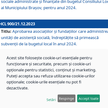
sociale administrate și finanțate din bugetul Consiliului Lo
al Municipiului Brașov, pentru anul 2024.
HCL 900/21.12.2023
Titlu:
Aprobarea asociațiilor şi fundațiilor care administre
unități de asistenţă socială, îndreptăţite să primească
subvenţii de la bugetul local în anul 2024.
Acest site folosește cookie-uri esențiale pentru
HCL 899/21.12.2023
funcționare și securitate, precum și cookie-uri
Titlu:
Aprobarea standardelor de cost pentru serviciile
opționale pentru statistici, conținut și marketing.
sociale furnizate în cadrul Direcției de Asistență Socială
Puteți accepta sau refuza utilizarea cookie-urilor
Brașov, pentru anul 2024.
opționale; cookie-urile esențiale nu pot fi
dezactivate.
HCL 898/21.12.2023
Respinge
Accept toate
Setări
Titlu:
Modificarea Anexei la H.C.L. nr. 91 din 09.02.2018,