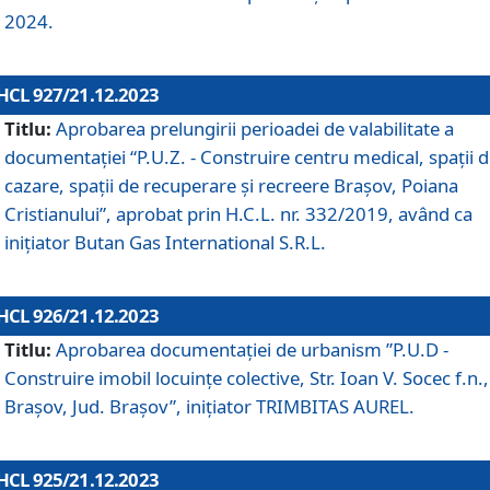
2024.
HCL 927/21.12.2023
Titlu:
Aprobarea prelungirii perioadei de valabilitate a
documentaţiei “P.U.Z. - Construire centru medical, spații 
cazare, spații de recuperare și recreere Brașov, Poiana
Cristianului”, aprobat prin H.C.L. nr. 332/2019, având ca
inițiator Butan Gas International S.R.L.
HCL 926/21.12.2023
Titlu:
Aprobarea documentaţiei de urbanism ”P.U.D -
Construire imobil locuințe colective, Str. Ioan V. Socec f.n.,
Brașov, Jud. Brașov”, inițiator TRIMBITAS AUREL.
HCL 925/21.12.2023