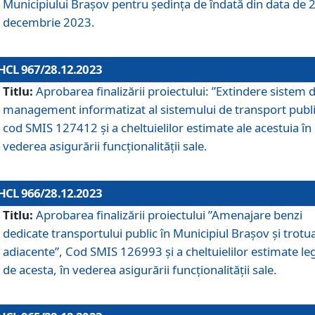
Municipiului Braşov pentru ședința de îndată din data de 
decembrie 2023.
HCL 967/28.12.2023
Titlu:
Aprobarea finalizării proiectului: ”Extindere sistem 
management informatizat al sistemului de transport publi
cod SMIS 127412 și a cheltuielilor estimate ale acestuia în
vederea asigurării funcționalității sale.
HCL 966/28.12.2023
Titlu:
Aprobarea finalizării proiectului ”Amenajare benzi
dedicate transportului public în Municipiul Brașov şi trotu
adiacente”, Cod SMIS 126993 și a cheltuielilor estimate le
de acesta, în vederea asigurării funcționalității sale.