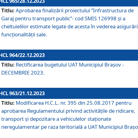
HCL 965/28.12.2023
Titlu:
Aprobarea finalizării proiectului ”Infrastructura de
Garaj pentru transport public”- cod SMIS 126998 și a
cheltuielilor estimate legate de acesta în vederea asigurări
funcționalității sale.
HCL 964/22.12.2023
Titlu:
Rectificarea bugetului UAT Municipiul Braşov -
DECEMBRIE 2023.
HCL 963/21.12.2023
Titlu:
Modificarea H.C.L. nr. 395 din 25.08.2017 pentru
aprobarea Regulamentului privind activitățile de ridicare,
transport şi depozitare a vehiculelor staționate
neregulamentar pe raza teritorială a UAT Municipiul Braşo