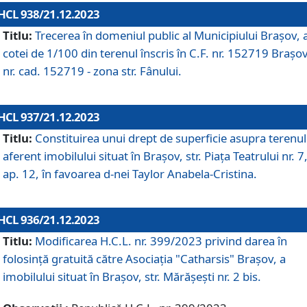
HCL 938/21.12.2023
Titlu:
Trecerea în domeniul public al Municipiului Braşov, 
cotei de 1/100 din terenul înscris în C.F. nr. 152719 Brașov
nr. cad. 152719 - zona str. Fânului.
HCL 937/21.12.2023
Titlu:
Constituirea unui drept de superficie asupra terenul
aferent imobilului situat în Brașov, str. Piața Teatrului nr. 7
ap. 12, în favoarea d-nei Taylor Anabela-Cristina.
HCL 936/21.12.2023
Titlu:
Modificarea H.C.L. nr. 399/2023 privind darea în
folosinţă gratuită către Asociaţia "Catharsis" Brașov, a
imobilului situat în Braşov, str. Mărăşeşti nr. 2 bis.