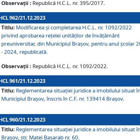
Observații :
Republică H.C.L. nr. 395/2017.
HCL 962/21.12.2023
Titlu:
Modificarea și completarea H.C.L. nr. 1092/2022
privind aprobarea rețelei unităților de învăţământ
preuniversitar, din Municipiul Braşov, pentru anul școlar 
- 2024, republicată.
Observații :
Republică H.C.L. nr. 1092/2022.
HCL 961/21.12.2023
Titlu:
Reglementarea situației juridice a imobilului situat î
Municipiul Brașov, înscris în C.F. nr. 139414 Brașov.
HCL 960/21.12.2023
Titlu:
Reglementarea situației juridice a imobilului situat î
Brașov, str. Matei Basarab nr. 60.