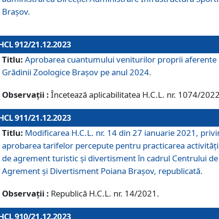
Brașov.
HCL 912/21.12.2023
Titlu:
Aprobarea cuantumului veniturilor proprii aferente
Grădinii Zoologice Braşov pe anul 2024.
Observații :
Încetează aplicabilitatea H.C.L. nr. 1074/2022
HCL 911/21.12.2023
Titlu:
Modificarea H.C.L. nr. 14 din 27 ianuarie 2021, priv
aprobarea tarifelor percepute pentru practicarea activități
de agrement turistic și divertisment în cadrul Centrului de
Agrement și Divertisment Poiana Brașov, republicată.
Observații :
Republică H.C.L. nr. 14/2021.
HCL 910/21.12.2023