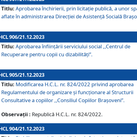
Titlu:
Aprobarea închirierii, prin licitație publică, a unor sp
aflate în administrarea Direcției de Asistență Socială Brașo
HCL 906/21.12.2023
Titlu:
Aprobarea înființării serviciului social ,,Centrul de
Recuperare pentru copii cu dizabilități”.
HCL 905/21.12.2023
Titlu:
Modificarea H.C.L. nr. 824/2022 privind aprobarea
Regulamentului de organizare şi funcţionare al Structurii
Consultative a copiilor ,,Consiliul Copiilor Braşoveni”.
Observații :
Republică H.C.L. nr. 824/2022.
HCL 904/21.12.2023