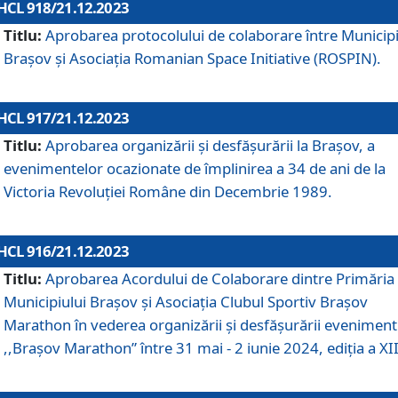
HCL 918/21.12.2023
Titlu:
Aprobarea protocolului de colaborare între Municipi
Brașov și Asociația Romanian Space Initiative (ROSPIN).
HCL 917/21.12.2023
Titlu:
Aprobarea organizării şi desfăşurării la Braşov, a
evenimentelor ocazionate de împlinirea a 34 de ani de la
Victoria Revoluţiei Române din Decembrie 1989.
HCL 916/21.12.2023
Titlu:
Aprobarea Acordului de Colaborare dintre Primăria
Municipiului Brașov și Asociația Clubul Sportiv Brașov
Marathon în vederea organizării și desfășurării eveniment
,,Brașov Marathon” între 31 mai - 2 iunie 2024, ediția a XII