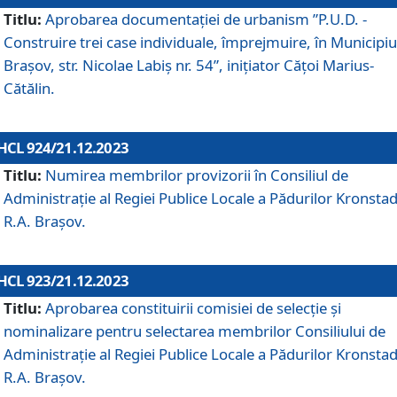
Titlu:
Aprobarea documentaţiei de urbanism ”P.U.D. -
Construire trei case individuale, împrejmuire, în Municipiu
Brașov, str. Nicolae Labiș nr. 54”, inițiator Cățoi Marius-
Cătălin.
HCL 924/21.12.2023
Titlu:
Numirea membrilor provizorii în Consiliul de
Administraţie al Regiei Publice Locale a Pădurilor Kronstad
R.A. Brașov.
HCL 923/21.12.2023
Titlu:
Aprobarea constituirii comisiei de selecție și
nominalizare pentru selectarea membrilor Consiliului de
Administrație al Regiei Publice Locale a Pădurilor Kronstad
R.A. Brașov.