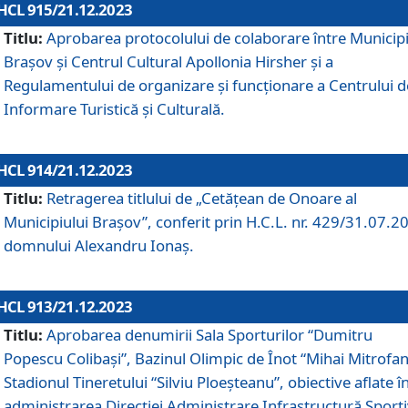
HCL 915/21.12.2023
Titlu:
Aprobarea protocolului de colaborare între Municipi
Brașov și Centrul Cultural Apollonia Hirsher și a
Regulamentului de organizare și funcționare a Centrului d
Informare Turistică și Culturală.
HCL 914/21.12.2023
Titlu:
Retragerea titlului de „Cetățean de Onoare al
Municipiului Brașov”, conferit prin H.C.L. nr. 429/31.07.2
domnului Alexandru Ionaș.
HCL 913/21.12.2023
Titlu:
Aprobarea denumirii Sala Sporturilor “Dumitru
Popescu Colibași”, Bazinul Olimpic de Înot “Mihai Mitrofan
Stadionul Tineretului “Silviu Ploeșteanu”, obiective aflate î
administrarea Direcției Administrare Infrastructură Sport