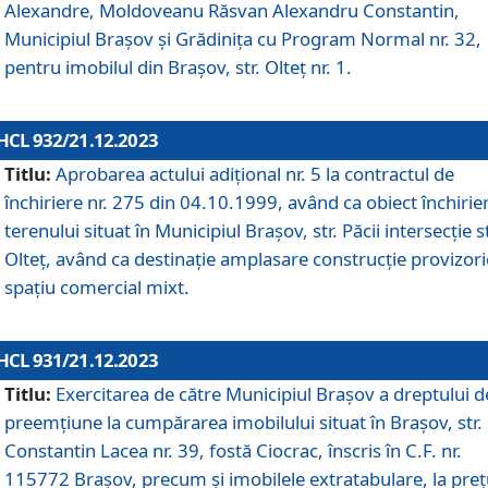
Alexandre, Moldoveanu Răsvan Alexandru Constantin,
Municipiul Braşov şi Grădinița cu Program Normal nr. 32,
pentru imobilul din Brașov, str. Olteț nr. 1.
HCL 932/21.12.2023
Titlu:
Aprobarea actului adițional nr. 5 la contractul de
închiriere nr. 275 din 04.10.1999, având ca obiect închirie
terenului situat în Municipiul Brașov, str. Păcii intersecție st
Olteț, având ca destinație amplasare construcție provizori
spațiu comercial mixt.
HCL 931/21.12.2023
Titlu:
Exercitarea de către Municipiul Brașov a dreptului d
preemțiune la cumpărarea imobilului situat în Brașov, str.
Constantin Lacea nr. 39, fostă Ciocrac, înscris în C.F. nr.
115772 Brașov, precum și imobilele extratabulare, la preț