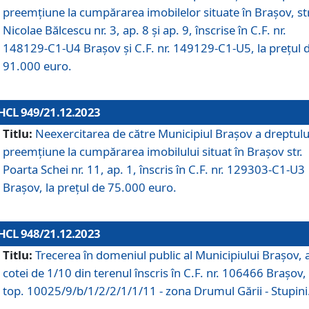
preemțiune la cumpărarea imobilelor situate în Brașov, str
Nicolae Bălcescu nr. 3, ap. 8 și ap. 9, înscrise în C.F. nr.
148129-C1-U4 Brașov și C.F. nr. 149129-C1-U5, la prețul 
91.000 euro.
HCL 949/21.12.2023
Titlu:
Neexercitarea de către Municipiul Brașov a dreptulu
preemțiune la cumpărarea imobilului situat în Brașov str.
Poarta Schei nr. 11, ap. 1, înscris în C.F. nr. 129303-C1-U3
Brașov, la prețul de 75.000 euro.
HCL 948/21.12.2023
Titlu:
Trecerea în domeniul public al Municipiului Braşov, 
cotei de 1/10 din terenul înscris în C.F. nr. 106466 Brașov, 
top. 10025/9/b/1/2/2/1/1/11 - zona Drumul Gării - Stupini