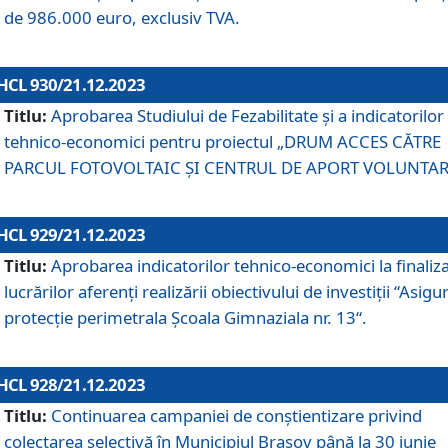
de 986.000 euro, exclusiv TVA.
HCL 930/21.12.2023
Titlu:
Aprobarea Studiului de Fezabilitate și a indicatorilor
tehnico-economici pentru proiectul „DRUM ACCES CĂTRE
PARCUL FOTOVOLTAIC ȘI CENTRUL DE APORT VOLUNTAR
HCL 929/21.12.2023
Titlu:
Aprobarea indicatorilor tehnico-economici la finaliz
lucrărilor aferenți realizării obiectivului de investiții “Asigu
protecție perimetrala Școala Gimnaziala nr. 13“.
HCL 928/21.12.2023
Titlu:
Continuarea campaniei de conștientizare privind
colectarea selectivă în Municipiul Braşov până la 30 iunie