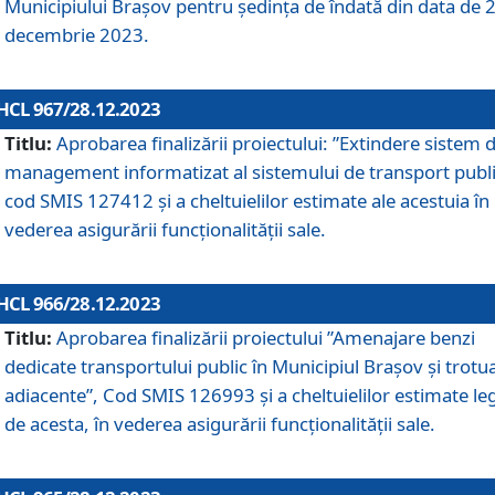
Municipiului Braşov pentru ședința de îndată din data de 
decembrie 2023.
HCL 967/28.12.2023
Titlu:
Aprobarea finalizării proiectului: ”Extindere sistem 
management informatizat al sistemului de transport publi
cod SMIS 127412 și a cheltuielilor estimate ale acestuia în
vederea asigurării funcționalității sale.
HCL 966/28.12.2023
Titlu:
Aprobarea finalizării proiectului ”Amenajare benzi
dedicate transportului public în Municipiul Brașov şi trotu
adiacente”, Cod SMIS 126993 și a cheltuielilor estimate le
de acesta, în vederea asigurării funcționalității sale.