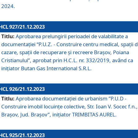
2024.
HCL 927/21.12.2023
Titlu:
Aprobarea prelungirii perioadei de valabilitate a
documentaţiei “P.U.Z. - Construire centru medical, spații 
cazare, spații de recuperare și recreere Brașov, Poiana
Cristianului”, aprobat prin H.C.L. nr. 332/2019, având ca
inițiator Butan Gas International S.R.L.
HCL 926/21.12.2023
Titlu:
Aprobarea documentaţiei de urbanism ”P.U.D -
Construire imobil locuințe colective, Str. Ioan V. Socec f.n.,
Brașov, Jud. Brașov”, inițiator TRIMBITAS AUREL.
HCL 925/21.12.2023