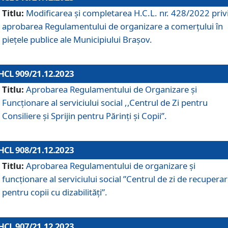
Titlu:
Modificarea și completarea H.C.L. nr. 428/2022 priv
aprobarea Regulamentului de organizare a comerțului în
piețele publice ale Municipiului Braşov.
HCL 909/21.12.2023
Titlu:
Aprobarea Regulamentului de Organizare și
Funcționare al serviciului social ,,Centrul de Zi pentru
Consiliere şi Sprijin pentru Părinţi şi Copii”.
HCL 908/21.12.2023
Titlu:
Aprobarea Regulamentului de organizare şi
funcţionare al serviciului social ”Centrul de zi de recupera
pentru copii cu dizabilități”.
HCL 907/21.12.2023