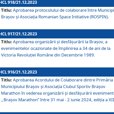
HCL 918/21.12.2023
Titlu:
Aprobarea protocolului de colaborare între Municipi
Brașov și Asociația Romanian Space Initiative (ROSPIN).
HCL 917/21.12.2023
Titlu:
Aprobarea organizării şi desfăşurării la Braşov, a
evenimentelor ocazionate de împlinirea a 34 de ani de la
Victoria Revoluţiei Române din Decembrie 1989.
HCL 916/21.12.2023
Titlu:
Aprobarea Acordului de Colaborare dintre Primăria
Municipiului Brașov și Asociația Clubul Sportiv Brașov
Marathon în vederea organizării și desfășurării eveniment
,,Brașov Marathon” între 31 mai - 2 iunie 2024, ediția a XII