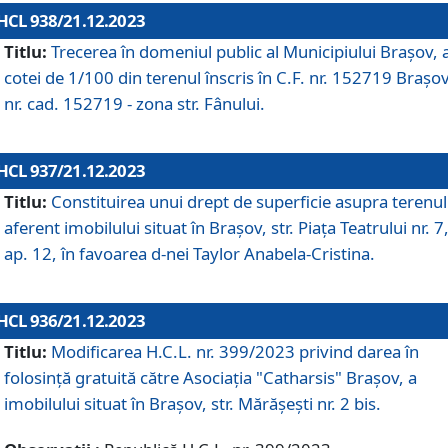
HCL 938/21.12.2023
Titlu:
Trecerea în domeniul public al Municipiului Braşov, 
cotei de 1/100 din terenul înscris în C.F. nr. 152719 Brașov
nr. cad. 152719 - zona str. Fânului.
HCL 937/21.12.2023
Titlu:
Constituirea unui drept de superficie asupra terenul
aferent imobilului situat în Brașov, str. Piața Teatrului nr. 7
ap. 12, în favoarea d-nei Taylor Anabela-Cristina.
HCL 936/21.12.2023
Titlu:
Modificarea H.C.L. nr. 399/2023 privind darea în
folosinţă gratuită către Asociaţia "Catharsis" Brașov, a
imobilului situat în Braşov, str. Mărăşeşti nr. 2 bis.