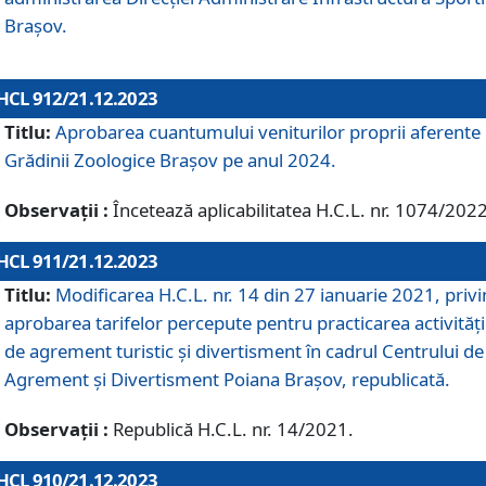
Brașov.
HCL 912/21.12.2023
Titlu:
Aprobarea cuantumului veniturilor proprii aferente
Grădinii Zoologice Braşov pe anul 2024.
Observații :
Încetează aplicabilitatea H.C.L. nr. 1074/2022
HCL 911/21.12.2023
Titlu:
Modificarea H.C.L. nr. 14 din 27 ianuarie 2021, priv
aprobarea tarifelor percepute pentru practicarea activități
de agrement turistic și divertisment în cadrul Centrului de
Agrement și Divertisment Poiana Brașov, republicată.
Observații :
Republică H.C.L. nr. 14/2021.
HCL 910/21.12.2023