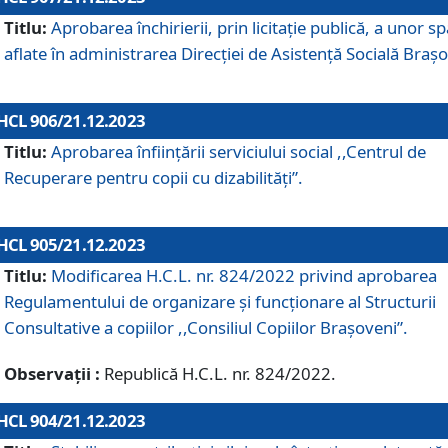
Titlu:
Aprobarea închirierii, prin licitație publică, a unor sp
aflate în administrarea Direcției de Asistență Socială Brașo
HCL 906/21.12.2023
Titlu:
Aprobarea înființării serviciului social ,,Centrul de
Recuperare pentru copii cu dizabilități”.
HCL 905/21.12.2023
Titlu:
Modificarea H.C.L. nr. 824/2022 privind aprobarea
Regulamentului de organizare şi funcţionare al Structurii
Consultative a copiilor ,,Consiliul Copiilor Braşoveni”.
Observații :
Republică H.C.L. nr. 824/2022.
HCL 904/21.12.2023