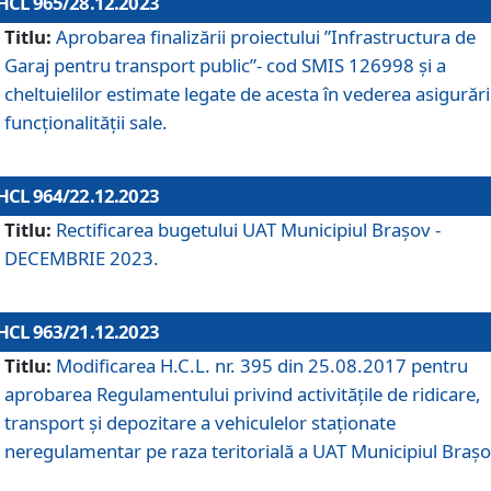
HCL 965/28.12.2023
Titlu:
Aprobarea finalizării proiectului ”Infrastructura de
Garaj pentru transport public”- cod SMIS 126998 și a
cheltuielilor estimate legate de acesta în vederea asigurări
funcționalității sale.
HCL 964/22.12.2023
Titlu:
Rectificarea bugetului UAT Municipiul Braşov -
DECEMBRIE 2023.
HCL 963/21.12.2023
Titlu:
Modificarea H.C.L. nr. 395 din 25.08.2017 pentru
aprobarea Regulamentului privind activitățile de ridicare,
transport şi depozitare a vehiculelor staționate
neregulamentar pe raza teritorială a UAT Municipiul Braşo