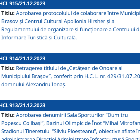
HCL 915/21.12.2023
Titlu:
Aprobarea protocolului de colaborare între Municipi
Brașov și Centrul Cultural Apollonia Hirsher și a
Regulamentului de organizare și funcționare a Centrului d
Informare Turistică și Culturală.
HCL 914/21.12.2023
Titlu:
Retragerea titlului de „Cetățean de Onoare al
Municipiului Brașov”, conferit prin H.C.L. nr. 429/31.07.2
domnului Alexandru Ionaș.
HCL 913/21.12.2023
Titlu:
Aprobarea denumirii Sala Sporturilor “Dumitru
Popescu Colibași”, Bazinul Olimpic de Înot “Mihai Mitrofan
Stadionul Tineretului “Silviu Ploeșteanu”, obiective aflate î
administrarea Direcției Administrare Infrastructură Sport