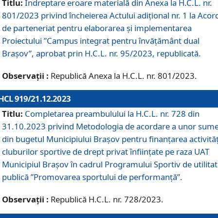
Titlu:
Îndreptare eroare materială din Anexa la H.C.L. nr.
801/2023 privind încheierea Actului adițional nr. 1 la Acor
de parteneriat pentru elaborarea și implementarea
Proiectului ”Campus integrat pentru învățământ dual
Brașov”, aprobat prin H.C.L. nr. 95/2023, republicată.
Observații :
Republică Anexa la H.C.L. nr. 801/2023.
HCL 919/21.12.2023
Titlu:
Completarea preambulului la H.C.L. nr. 728 din
31.10.2023 privind Metodologia de acordare a unor sum
din bugetul Municipiului Brașov pentru finanțarea activităț
cluburilor sportive de drept privat înființate pe raza UAT
Municipiul Brașov în cadrul Programului Sportiv de utilita
publică ”Promovarea sportului de performanță”.
Observații :
Republică H.C.L. nr. 728/2023.