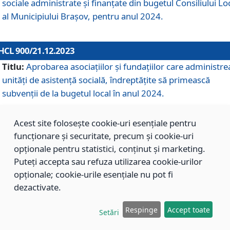
sociale administrate și finanțate din bugetul Consiliului Lo
al Municipiului Brașov, pentru anul 2024.
HCL 900/21.12.2023
Titlu:
Aprobarea asociațiilor şi fundațiilor care administre
unități de asistenţă socială, îndreptăţite să primească
subvenţii de la bugetul local în anul 2024.
Acest site folosește cookie-uri esențiale pentru
HCL 899/21.12.2023
funcționare și securitate, precum și cookie-uri
Titlu:
Aprobarea standardelor de cost pentru serviciile
opționale pentru statistici, conținut și marketing.
sociale furnizate în cadrul Direcției de Asistență Socială
Puteți accepta sau refuza utilizarea cookie-urilor
Brașov, pentru anul 2024.
opționale; cookie-urile esențiale nu pot fi
dezactivate.
HCL 898/21.12.2023
Respinge
Accept toate
Setări
Titlu:
Modificarea Anexei la H.C.L. nr. 91 din 09.02.2018,