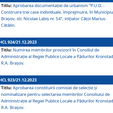
Titlu:
Aprobarea documentaţiei de urbanism ”P.U.D. -
Construire trei case individuale, împrejmuire, în Municipiu
Brașov, str. Nicolae Labiș nr. 54”, inițiator Cățoi Marius-
Cătălin.
HCL 924/21.12.2023
Titlu:
Numirea membrilor provizorii în Consiliul de
Administraţie al Regiei Publice Locale a Pădurilor Kronstad
R.A. Brașov.
HCL 923/21.12.2023
Titlu:
Aprobarea constituirii comisiei de selecție și
nominalizare pentru selectarea membrilor Consiliului de
Administrație al Regiei Publice Locale a Pădurilor Kronstad
R.A. Brașov.