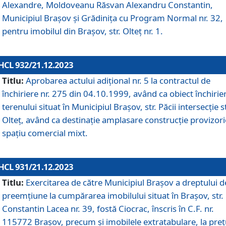
Alexandre, Moldoveanu Răsvan Alexandru Constantin,
Municipiul Braşov şi Grădinița cu Program Normal nr. 32,
pentru imobilul din Brașov, str. Olteț nr. 1.
HCL 932/21.12.2023
Titlu:
Aprobarea actului adițional nr. 5 la contractul de
închiriere nr. 275 din 04.10.1999, având ca obiect închirie
terenului situat în Municipiul Brașov, str. Păcii intersecție st
Olteț, având ca destinație amplasare construcție provizori
spațiu comercial mixt.
HCL 931/21.12.2023
Titlu:
Exercitarea de către Municipiul Brașov a dreptului d
preemțiune la cumpărarea imobilului situat în Brașov, str.
Constantin Lacea nr. 39, fostă Ciocrac, înscris în C.F. nr.
115772 Brașov, precum și imobilele extratabulare, la preț