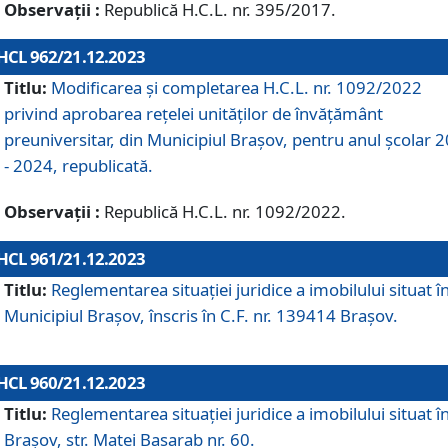
Observații :
Republică H.C.L. nr. 395/2017.
HCL 962/21.12.2023
Titlu:
Modificarea și completarea H.C.L. nr. 1092/2022
privind aprobarea rețelei unităților de învăţământ
preuniversitar, din Municipiul Braşov, pentru anul școlar 
- 2024, republicată.
Observații :
Republică H.C.L. nr. 1092/2022.
HCL 961/21.12.2023
Titlu:
Reglementarea situației juridice a imobilului situat î
Municipiul Brașov, înscris în C.F. nr. 139414 Brașov.
HCL 960/21.12.2023
Titlu:
Reglementarea situației juridice a imobilului situat î
Brașov, str. Matei Basarab nr. 60.