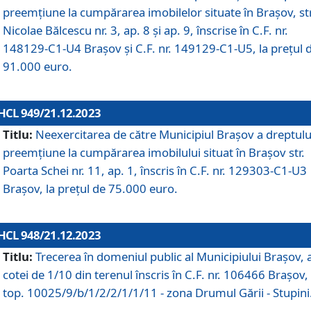
preemțiune la cumpărarea imobilelor situate în Brașov, str
Nicolae Bălcescu nr. 3, ap. 8 și ap. 9, înscrise în C.F. nr.
148129-C1-U4 Brașov și C.F. nr. 149129-C1-U5, la prețul 
91.000 euro.
HCL 949/21.12.2023
Titlu:
Neexercitarea de către Municipiul Brașov a dreptulu
preemțiune la cumpărarea imobilului situat în Brașov str.
Poarta Schei nr. 11, ap. 1, înscris în C.F. nr. 129303-C1-U3
Brașov, la prețul de 75.000 euro.
HCL 948/21.12.2023
Titlu:
Trecerea în domeniul public al Municipiului Braşov, 
cotei de 1/10 din terenul înscris în C.F. nr. 106466 Brașov, 
top. 10025/9/b/1/2/2/1/1/11 - zona Drumul Gării - Stupini