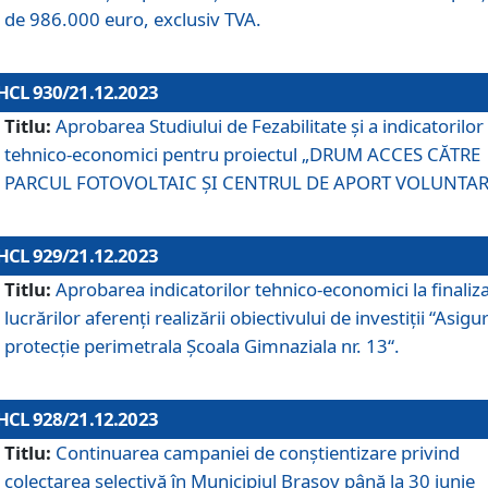
de 986.000 euro, exclusiv TVA.
HCL 930/21.12.2023
Titlu:
Aprobarea Studiului de Fezabilitate și a indicatorilor
tehnico-economici pentru proiectul „DRUM ACCES CĂTRE
PARCUL FOTOVOLTAIC ȘI CENTRUL DE APORT VOLUNTAR
HCL 929/21.12.2023
Titlu:
Aprobarea indicatorilor tehnico-economici la finaliz
lucrărilor aferenți realizării obiectivului de investiții “Asigu
protecție perimetrala Școala Gimnaziala nr. 13“.
HCL 928/21.12.2023
Titlu:
Continuarea campaniei de conștientizare privind
colectarea selectivă în Municipiul Braşov până la 30 iunie