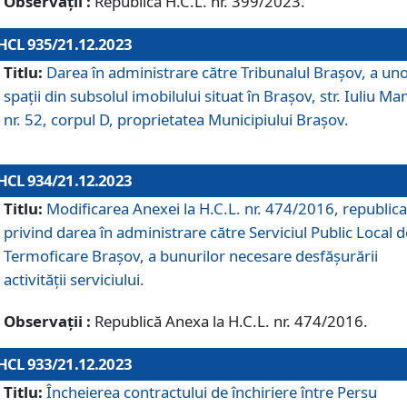
Observații :
Republică H.C.L. nr. 399/2023.
HCL 935/21.12.2023
Titlu:
Darea în administrare către Tribunalul Brașov, a un
spații din subsolul imobilului situat în Brașov, str. Iuliu Ma
nr. 52, corpul D, proprietatea Municipiului Brașov.
HCL 934/21.12.2023
Titlu:
Modificarea Anexei la H.C.L. nr. 474/2016, republica
privind darea în administrare către Serviciul Public Local d
Termoficare Braşov, a bunurilor necesare desfăşurării
activităţii serviciului.
Observații :
Republică Anexa la H.C.L. nr. 474/2016.
HCL 933/21.12.2023
Titlu:
Încheierea contractului de închiriere între Persu