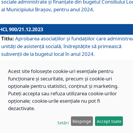
sociale administrate și finanțate din bugetul Consiliului Lo
al Municipiului Brașov, pentru anul 2024.
HCL 900/21.12.2023
Titlu:
Aprobarea asociațiilor şi fundațiilor care administre
unități de asistenţă socială, îndreptăţite să primească
subvenţii de la bugetul local în anul 2024.
Acest site folosește cookie-uri esențiale pentru
HCL 899/21.12.2023
funcționare și securitate, precum și cookie-uri
Titlu:
Aprobarea standardelor de cost pentru serviciile
opționale pentru statistici, conținut și marketing.
sociale furnizate în cadrul Direcției de Asistență Socială
Puteți accepta sau refuza utilizarea cookie-urilor
Brașov, pentru anul 2024.
opționale; cookie-urile esențiale nu pot fi
dezactivate.
HCL 898/21.12.2023
Respinge
Accept toate
Setări
Titlu:
Modificarea Anexei la H.C.L. nr. 91 din 09.02.2018,