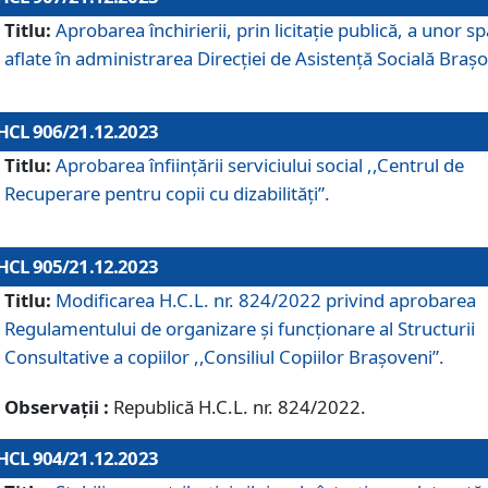
Titlu:
Aprobarea închirierii, prin licitație publică, a unor sp
aflate în administrarea Direcției de Asistență Socială Brașo
HCL 906/21.12.2023
Titlu:
Aprobarea înființării serviciului social ,,Centrul de
Recuperare pentru copii cu dizabilități”.
HCL 905/21.12.2023
Titlu:
Modificarea H.C.L. nr. 824/2022 privind aprobarea
Regulamentului de organizare şi funcţionare al Structurii
Consultative a copiilor ,,Consiliul Copiilor Braşoveni”.
Observații :
Republică H.C.L. nr. 824/2022.
HCL 904/21.12.2023