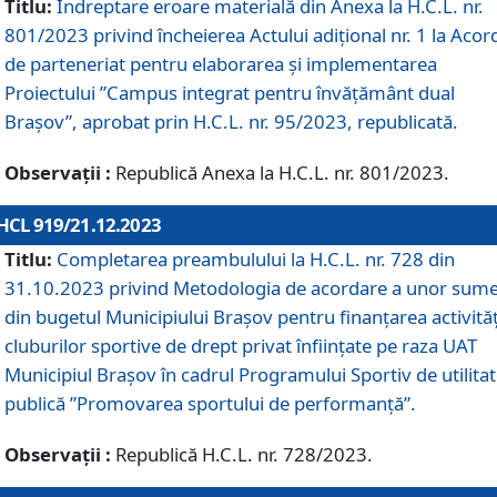
Titlu:
Îndreptare eroare materială din Anexa la H.C.L. nr.
801/2023 privind încheierea Actului adițional nr. 1 la Acor
de parteneriat pentru elaborarea și implementarea
Proiectului ”Campus integrat pentru învățământ dual
Brașov”, aprobat prin H.C.L. nr. 95/2023, republicată.
Observații :
Republică Anexa la H.C.L. nr. 801/2023.
HCL 919/21.12.2023
Titlu:
Completarea preambulului la H.C.L. nr. 728 din
31.10.2023 privind Metodologia de acordare a unor sum
din bugetul Municipiului Brașov pentru finanțarea activităț
cluburilor sportive de drept privat înființate pe raza UAT
Municipiul Brașov în cadrul Programului Sportiv de utilita
publică ”Promovarea sportului de performanță”.
Observații :
Republică H.C.L. nr. 728/2023.