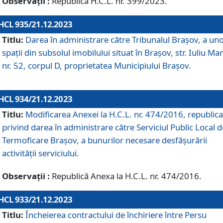
Observații :
Republică H.C.L. nr. 399/2023.
HCL 935/21.12.2023
Titlu:
Darea în administrare către Tribunalul Brașov, a un
spații din subsolul imobilului situat în Brașov, str. Iuliu Ma
nr. 52, corpul D, proprietatea Municipiului Brașov.
HCL 934/21.12.2023
Titlu:
Modificarea Anexei la H.C.L. nr. 474/2016, republica
privind darea în administrare către Serviciul Public Local d
Termoficare Braşov, a bunurilor necesare desfăşurării
activităţii serviciului.
Observații :
Republică Anexa la H.C.L. nr. 474/2016.
HCL 933/21.12.2023
Titlu:
Încheierea contractului de închiriere între Persu