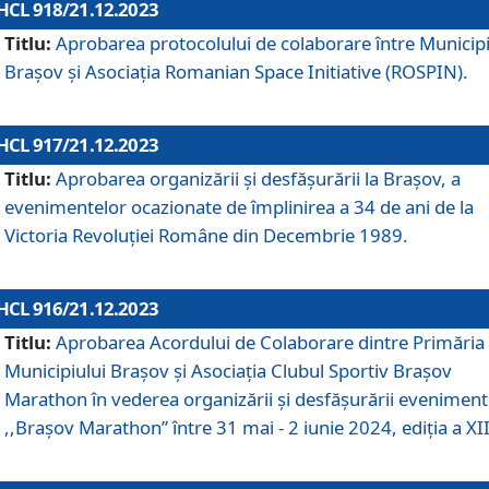
HCL 918/21.12.2023
Titlu:
Aprobarea protocolului de colaborare între Municipi
Brașov și Asociația Romanian Space Initiative (ROSPIN).
HCL 917/21.12.2023
Titlu:
Aprobarea organizării şi desfăşurării la Braşov, a
evenimentelor ocazionate de împlinirea a 34 de ani de la
Victoria Revoluţiei Române din Decembrie 1989.
HCL 916/21.12.2023
Titlu:
Aprobarea Acordului de Colaborare dintre Primăria
Municipiului Brașov și Asociația Clubul Sportiv Brașov
Marathon în vederea organizării și desfășurării eveniment
,,Brașov Marathon” între 31 mai - 2 iunie 2024, ediția a XII