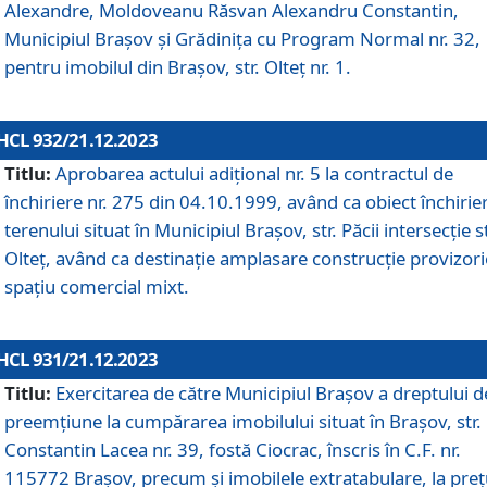
Alexandre, Moldoveanu Răsvan Alexandru Constantin,
Municipiul Braşov şi Grădinița cu Program Normal nr. 32,
pentru imobilul din Brașov, str. Olteț nr. 1.
HCL 932/21.12.2023
Titlu:
Aprobarea actului adițional nr. 5 la contractul de
închiriere nr. 275 din 04.10.1999, având ca obiect închirie
terenului situat în Municipiul Brașov, str. Păcii intersecție st
Olteț, având ca destinație amplasare construcție provizori
spațiu comercial mixt.
HCL 931/21.12.2023
Titlu:
Exercitarea de către Municipiul Brașov a dreptului d
preemțiune la cumpărarea imobilului situat în Brașov, str.
Constantin Lacea nr. 39, fostă Ciocrac, înscris în C.F. nr.
115772 Brașov, precum și imobilele extratabulare, la preț