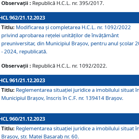
Observații :
Republică H.C.L. nr. 395/2017.
HCL 962/21.12.2023
Titlu:
Modificarea și completarea H.C.L. nr. 1092/2022
privind aprobarea rețelei unităților de învăţământ
preuniversitar, din Municipiul Braşov, pentru anul școlar 
- 2024, republicată.
Observații :
Republică H.C.L. nr. 1092/2022.
HCL 961/21.12.2023
Titlu:
Reglementarea situației juridice a imobilului situat î
Municipiul Brașov, înscris în C.F. nr. 139414 Brașov.
HCL 960/21.12.2023
Titlu:
Reglementarea situației juridice a imobilului situat î
Brașov, str. Matei Basarab nr. 60.