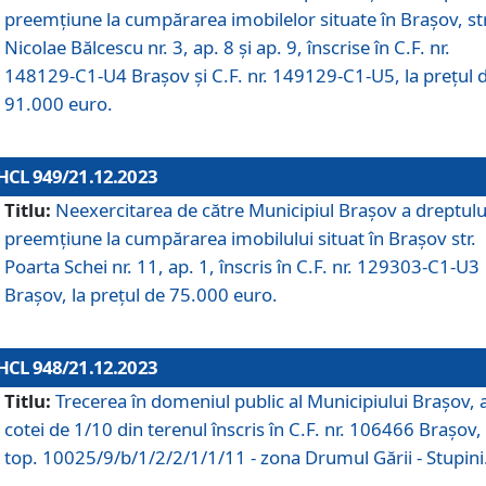
preemțiune la cumpărarea imobilelor situate în Brașov, str
Nicolae Bălcescu nr. 3, ap. 8 și ap. 9, înscrise în C.F. nr.
148129-C1-U4 Brașov și C.F. nr. 149129-C1-U5, la prețul 
91.000 euro.
HCL 949/21.12.2023
Titlu:
Neexercitarea de către Municipiul Brașov a dreptulu
preemțiune la cumpărarea imobilului situat în Brașov str.
Poarta Schei nr. 11, ap. 1, înscris în C.F. nr. 129303-C1-U3
Brașov, la prețul de 75.000 euro.
HCL 948/21.12.2023
Titlu:
Trecerea în domeniul public al Municipiului Braşov, 
cotei de 1/10 din terenul înscris în C.F. nr. 106466 Brașov, 
top. 10025/9/b/1/2/2/1/1/11 - zona Drumul Gării - Stupini