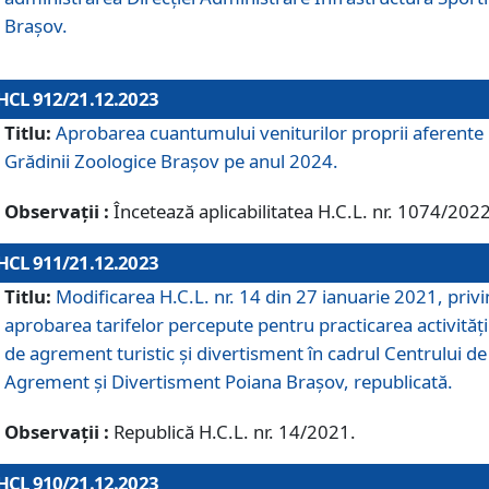
Brașov.
HCL 912/21.12.2023
Titlu:
Aprobarea cuantumului veniturilor proprii aferente
Grădinii Zoologice Braşov pe anul 2024.
Observații :
Încetează aplicabilitatea H.C.L. nr. 1074/2022
HCL 911/21.12.2023
Titlu:
Modificarea H.C.L. nr. 14 din 27 ianuarie 2021, priv
aprobarea tarifelor percepute pentru practicarea activități
de agrement turistic și divertisment în cadrul Centrului de
Agrement și Divertisment Poiana Brașov, republicată.
Observații :
Republică H.C.L. nr. 14/2021.
HCL 910/21.12.2023