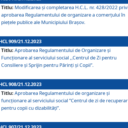
Titlu:
Modificarea și completarea H.C.L. nr. 428/2022 priv
aprobarea Regulamentului de organizare a comerțului în
piețele publice ale Municipiului Braşov.
HCL 909/21.12.2023
Titlu:
Aprobarea Regulamentului de Organizare și
Funcționare al serviciului social ,,Centrul de Zi pentru
Consiliere şi Sprijin pentru Părinţi şi Copii”.
HCL 908/21.12.2023
Titlu:
Aprobarea Regulamentului de organizare şi
funcţionare al serviciului social ”Centrul de zi de recupera
pentru copii cu dizabilități”.
HCL 907/21.12.2023