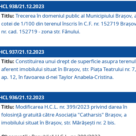
HCL 938/21.12.2023
Titlu:
Trecerea în domeniul public al Municipiului Braşov, 
cotei de 1/100 din terenul înscris în C.F. nr. 152719 Brașov
nr. cad. 152719 - zona str. Fânului.
HCL 937/21.12.2023
Titlu:
Constituirea unui drept de superficie asupra terenul
aferent imobilului situat în Brașov, str. Piața Teatrului nr. 7
ap. 12, în favoarea d-nei Taylor Anabela-Cristina.
HCL 936/21.12.2023
Titlu:
Modificarea H.C.L. nr. 399/2023 privind darea în
folosinţă gratuită către Asociaţia "Catharsis" Brașov, a
imobilului situat în Braşov, str. Mărăşeşti nr. 2 bis.