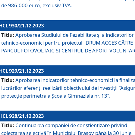
de 986.000 euro, exclusiv TVA.
HCL 930/21.12.2023
Titlu:
Aprobarea Studiului de Fezabilitate și a indicatorilor
tehnico-economici pentru proiectul „DRUM ACCES CĂTRE
PARCUL FOTOVOLTAIC ȘI CENTRUL DE APORT VOLUNTAR
HCL 929/21.12.2023
Titlu:
Aprobarea indicatorilor tehnico-economici la finaliz
lucrărilor aferenți realizării obiectivului de investiții “Asigu
protecție perimetrala Școala Gimnaziala nr. 13“.
HCL 928/21.12.2023
Titlu:
Continuarea campaniei de conștientizare privind
colectarea selectivă în Municipiul Braşov până la 30 iunie