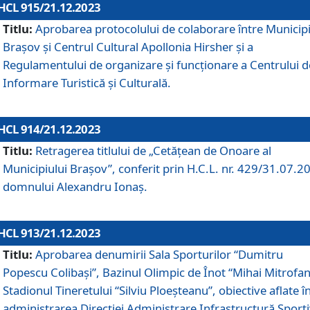
HCL 915/21.12.2023
Titlu:
Aprobarea protocolului de colaborare între Municipi
Brașov și Centrul Cultural Apollonia Hirsher și a
Regulamentului de organizare și funcționare a Centrului d
Informare Turistică și Culturală.
HCL 914/21.12.2023
Titlu:
Retragerea titlului de „Cetățean de Onoare al
Municipiului Brașov”, conferit prin H.C.L. nr. 429/31.07.2
domnului Alexandru Ionaș.
HCL 913/21.12.2023
Titlu:
Aprobarea denumirii Sala Sporturilor “Dumitru
Popescu Colibași”, Bazinul Olimpic de Înot “Mihai Mitrofan
Stadionul Tineretului “Silviu Ploeșteanu”, obiective aflate î
administrarea Direcției Administrare Infrastructură Sport