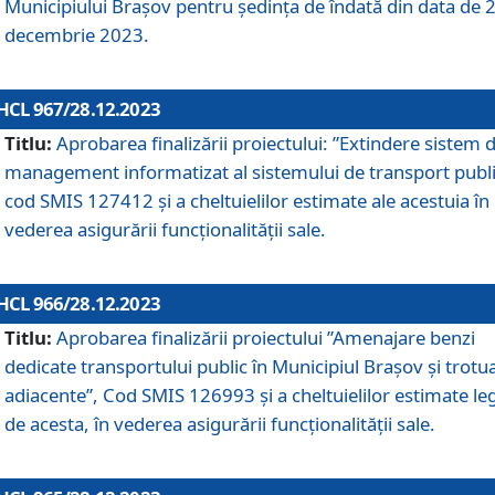
Municipiului Braşov pentru ședința de îndată din data de 
decembrie 2023.
HCL 967/28.12.2023
Titlu:
Aprobarea finalizării proiectului: ”Extindere sistem 
management informatizat al sistemului de transport publi
cod SMIS 127412 și a cheltuielilor estimate ale acestuia în
vederea asigurării funcționalității sale.
HCL 966/28.12.2023
Titlu:
Aprobarea finalizării proiectului ”Amenajare benzi
dedicate transportului public în Municipiul Brașov şi trotu
adiacente”, Cod SMIS 126993 și a cheltuielilor estimate le
de acesta, în vederea asigurării funcționalității sale.