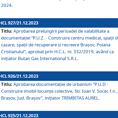
2024.
HCL 927/21.12.2023
Titlu:
Aprobarea prelungirii perioadei de valabilitate a
documentaţiei “P.U.Z. - Construire centru medical, spații 
cazare, spații de recuperare și recreere Brașov, Poiana
Cristianului”, aprobat prin H.C.L. nr. 332/2019, având ca
inițiator Butan Gas International S.R.L.
HCL 926/21.12.2023
Titlu:
Aprobarea documentaţiei de urbanism ”P.U.D -
Construire imobil locuințe colective, Str. Ioan V. Socec f.n.,
Brașov, Jud. Brașov”, inițiator TRIMBITAS AUREL.
HCL 925/21.12.2023