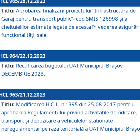
HCL 965/28.12.2023
Titlu:
Aprobarea finalizării proiectului ”Infrastructura de
Garaj pentru transport public”- cod SMIS 126998 și a
cheltuielilor estimate legate de acesta în vederea asigurări
funcționalității sale.
HCL 964/22.12.2023
Titlu:
Rectificarea bugetului UAT Municipiul Braşov -
DECEMBRIE 2023.
HCL 963/21.12.2023
Titlu:
Modificarea H.C.L. nr. 395 din 25.08.2017 pentru
aprobarea Regulamentului privind activitățile de ridicare,
transport şi depozitare a vehiculelor staționate
neregulamentar pe raza teritorială a UAT Municipiul Braşo