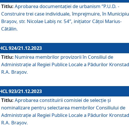
Titlu:
Aprobarea documentaţiei de urbanism ”P.U.D. -
Construire trei case individuale, împrejmuire, în Municipiu
Brașov, str. Nicolae Labiș nr. 54”, inițiator Cățoi Marius-
Cătălin.
HCL 924/21.12.2023
Titlu:
Numirea membrilor provizorii în Consiliul de
Administraţie al Regiei Publice Locale a Pădurilor Kronstad
R.A. Brașov.
HCL 923/21.12.2023
Titlu:
Aprobarea constituirii comisiei de selecție și
nominalizare pentru selectarea membrilor Consiliului de
Administrație al Regiei Publice Locale a Pădurilor Kronstad
R.A. Brașov.