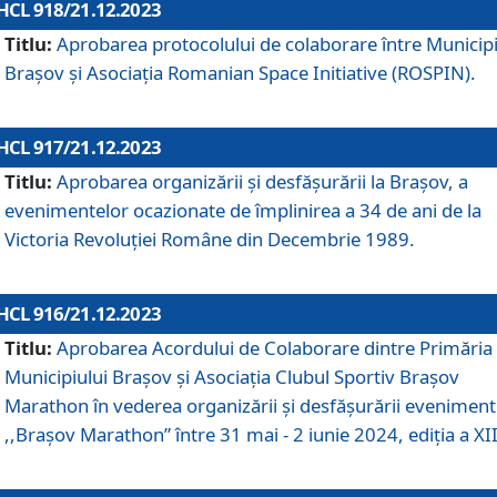
HCL 918/21.12.2023
Titlu:
Aprobarea protocolului de colaborare între Municipi
Brașov și Asociația Romanian Space Initiative (ROSPIN).
HCL 917/21.12.2023
Titlu:
Aprobarea organizării şi desfăşurării la Braşov, a
evenimentelor ocazionate de împlinirea a 34 de ani de la
Victoria Revoluţiei Române din Decembrie 1989.
HCL 916/21.12.2023
Titlu:
Aprobarea Acordului de Colaborare dintre Primăria
Municipiului Brașov și Asociația Clubul Sportiv Brașov
Marathon în vederea organizării și desfășurării eveniment
,,Brașov Marathon” între 31 mai - 2 iunie 2024, ediția a XII