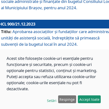
sociale administrate și finanțate din bugetul Consiliului Lo
al Municipiului Brașov, pentru anul 2024.
HCL 900/21.12.2023
Titlu:
Aprobarea asociațiilor şi fundațiilor care administre
unități de asistenţă socială, îndreptăţite să primească
subvenţii de la bugetul local în anul 2024.
Acest site folosește cookie-uri esențiale pentru
HCL 899/21.12.2023
funcționare și securitate, precum și cookie-uri
Titlu:
Aprobarea standardelor de cost pentru serviciile
opționale pentru statistici, conținut și marketing.
sociale furnizate în cadrul Direcției de Asistență Socială
Puteți accepta sau refuza utilizarea cookie-urilor
Brașov, pentru anul 2024.
opționale; cookie-urile esențiale nu pot fi
dezactivate.
HCL 898/21.12.2023
Respinge
Accept toate
Setări
Titlu:
Modificarea Anexei la H.C.L. nr. 91 din 09.02.2018,