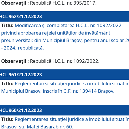
Observații :
Republică H.C.L. nr. 395/2017.
HCL 962/21.12.2023
Titlu:
Modificarea și completarea H.C.L. nr. 1092/2022
privind aprobarea rețelei unităților de învăţământ
preuniversitar, din Municipiul Braşov, pentru anul școlar 
- 2024, republicată.
Observații :
Republică H.C.L. nr. 1092/2022.
HCL 961/21.12.2023
Titlu:
Reglementarea situației juridice a imobilului situat î
Municipiul Brașov, înscris în C.F. nr. 139414 Brașov.
HCL 960/21.12.2023
Titlu:
Reglementarea situației juridice a imobilului situat î
Brașov, str. Matei Basarab nr. 60.