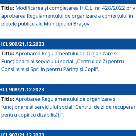
Titlu:
Modificarea și completarea H.C.L. nr. 428/2022 priv
aprobarea Regulamentului de organizare a comerțului în
piețele publice ale Municipiului Braşov.
HCL 909/21.12.2023
Titlu:
Aprobarea Regulamentului de Organizare și
Funcționare al serviciului social ,,Centrul de Zi pentru
Consiliere şi Sprijin pentru Părinţi şi Copii”.
HCL 908/21.12.2023
Titlu:
Aprobarea Regulamentului de organizare şi
funcţionare al serviciului social ”Centrul de zi de recupera
pentru copii cu dizabilități”.
HCL 907/21.12.2023