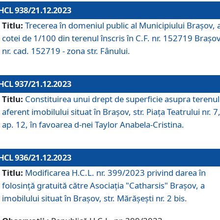
HCL 938/21.12.2023
Titlu:
Trecerea în domeniul public al Municipiului Braşov, 
cotei de 1/100 din terenul înscris în C.F. nr. 152719 Brașov
nr. cad. 152719 - zona str. Fânului.
HCL 937/21.12.2023
Titlu:
Constituirea unui drept de superficie asupra terenul
aferent imobilului situat în Brașov, str. Piața Teatrului nr. 7
ap. 12, în favoarea d-nei Taylor Anabela-Cristina.
HCL 936/21.12.2023
Titlu:
Modificarea H.C.L. nr. 399/2023 privind darea în
folosinţă gratuită către Asociaţia "Catharsis" Brașov, a
imobilului situat în Braşov, str. Mărăşeşti nr. 2 bis.