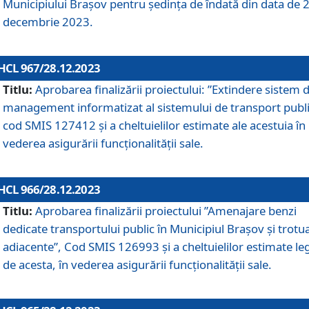
Municipiului Braşov pentru ședința de îndată din data de 
decembrie 2023.
HCL 967/28.12.2023
Titlu:
Aprobarea finalizării proiectului: ”Extindere sistem 
management informatizat al sistemului de transport publi
cod SMIS 127412 și a cheltuielilor estimate ale acestuia în
vederea asigurării funcționalității sale.
HCL 966/28.12.2023
Titlu:
Aprobarea finalizării proiectului ”Amenajare benzi
dedicate transportului public în Municipiul Brașov şi trotu
adiacente”, Cod SMIS 126993 și a cheltuielilor estimate le
de acesta, în vederea asigurării funcționalității sale.