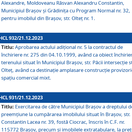
Alexandre, Moldoveanu Răsvan Alexandru Constantin,
Municipiul Braşov şi Grădinița cu Program Normal nr. 32,
pentru imobilul din Brașov, str. Olteț nr. 1.
HCL 932/21.12.2023
Titlu:
Aprobarea actului adițional nr. 5 la contractul de
închiriere nr. 275 din 04.10.1999, având ca obiect închirie
terenului situat în Municipiul Brașov, str. Păcii intersecție st
Olteț, având ca destinație amplasare construcție provizori
spațiu comercial mixt.
HCL 931/21.12.2023
Titlu:
Exercitarea de către Municipiul Brașov a dreptului d
preemțiune la cumpărarea imobilului situat în Brașov, str.
Constantin Lacea nr. 39, fostă Ciocrac, înscris în C.F. nr.
115772 Brașov, precum și imobilele extratabulare, la preț