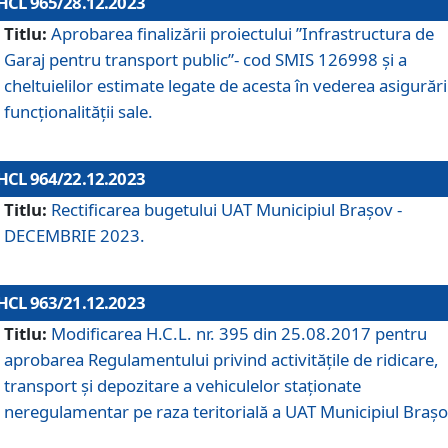
HCL 965/28.12.2023
Titlu:
Aprobarea finalizării proiectului ”Infrastructura de
Garaj pentru transport public”- cod SMIS 126998 și a
cheltuielilor estimate legate de acesta în vederea asigurări
funcționalității sale.
HCL 964/22.12.2023
Titlu:
Rectificarea bugetului UAT Municipiul Braşov -
DECEMBRIE 2023.
HCL 963/21.12.2023
Titlu:
Modificarea H.C.L. nr. 395 din 25.08.2017 pentru
aprobarea Regulamentului privind activitățile de ridicare,
transport şi depozitare a vehiculelor staționate
neregulamentar pe raza teritorială a UAT Municipiul Braşo