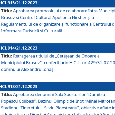
HCL 915/21.12.2023
Titlu:
Aprobarea protocolului de colaborare între Municipi
Brașov și Centrul Cultural Apollonia Hirsher și a
Regulamentului de organizare și funcționare a Centrului d
Informare Turistică și Culturală.
HCL 914/21.12.2023
Titlu:
Retragerea titlului de „Cetățean de Onoare al
Municipiului Brașov”, conferit prin H.C.L. nr. 429/31.07.2
domnului Alexandru Ionaș.
HCL 913/21.12.2023
Titlu:
Aprobarea denumirii Sala Sporturilor “Dumitru
Popescu Colibași”, Bazinul Olimpic de Înot “Mihai Mitrofan
Stadionul Tineretului “Silviu Ploeșteanu”, obiective aflate î
administrarea Direcției Administrare Infrastructură Sport