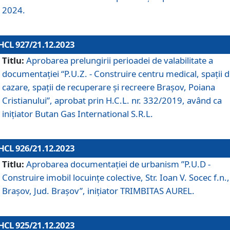
2024.
HCL 927/21.12.2023
Titlu:
Aprobarea prelungirii perioadei de valabilitate a
documentaţiei “P.U.Z. - Construire centru medical, spații 
cazare, spații de recuperare și recreere Brașov, Poiana
Cristianului”, aprobat prin H.C.L. nr. 332/2019, având ca
inițiator Butan Gas International S.R.L.
HCL 926/21.12.2023
Titlu:
Aprobarea documentaţiei de urbanism ”P.U.D -
Construire imobil locuințe colective, Str. Ioan V. Socec f.n.,
Brașov, Jud. Brașov”, inițiator TRIMBITAS AUREL.
HCL 925/21.12.2023