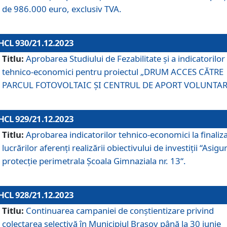
de 986.000 euro, exclusiv TVA.
HCL 930/21.12.2023
Titlu:
Aprobarea Studiului de Fezabilitate și a indicatorilor
tehnico-economici pentru proiectul „DRUM ACCES CĂTRE
PARCUL FOTOVOLTAIC ȘI CENTRUL DE APORT VOLUNTAR
HCL 929/21.12.2023
Titlu:
Aprobarea indicatorilor tehnico-economici la finaliz
lucrărilor aferenți realizării obiectivului de investiții “Asigu
protecție perimetrala Școala Gimnaziala nr. 13“.
HCL 928/21.12.2023
Titlu:
Continuarea campaniei de conștientizare privind
colectarea selectivă în Municipiul Braşov până la 30 iunie