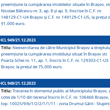
preemțiune la cumpărarea imobilelor situate în Brașov, str
Nicolae Bălcescu nr. 3, ap. 8 și ap. 9, înscrise în C.F. nr.
148129-C1-U4 Brașov și C.F. nr. 149129-C1-U5, la prețul 
91.000 euro.
HCL 949/21.12.2023
Titlu:
Neexercitarea de către Municipiul Brașov a dreptulu
preemțiune la cumpărarea imobilului situat în Brașov str.
Poarta Schei nr. 11, ap. 1, înscris în C.F. nr. 129303-C1-U3
Brașov, la prețul de 75.000 euro.
HCL 948/21.12.2023
Titlu:
Trecerea în domeniul public al Municipiului Braşov, 
cotei de 1/10 din terenul înscris în C.F. nr. 106466 Brașov, 
top. 10025/9/b/1/2/2/1/1/11 - zona Drumul Gării - Stupini