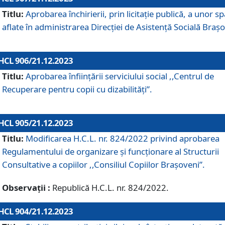
Titlu:
Aprobarea închirierii, prin licitație publică, a unor sp
aflate în administrarea Direcției de Asistență Socială Brașo
HCL 906/21.12.2023
Titlu:
Aprobarea înființării serviciului social ,,Centrul de
Recuperare pentru copii cu dizabilități”.
HCL 905/21.12.2023
Titlu:
Modificarea H.C.L. nr. 824/2022 privind aprobarea
Regulamentului de organizare şi funcţionare al Structurii
Consultative a copiilor ,,Consiliul Copiilor Braşoveni”.
Observații :
Republică H.C.L. nr. 824/2022.
HCL 904/21.12.2023