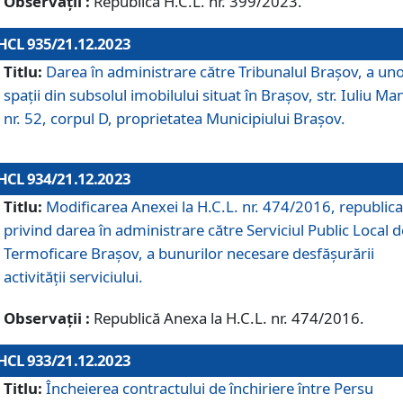
Observații :
Republică H.C.L. nr. 399/2023.
HCL 935/21.12.2023
Titlu:
Darea în administrare către Tribunalul Brașov, a un
spații din subsolul imobilului situat în Brașov, str. Iuliu Ma
nr. 52, corpul D, proprietatea Municipiului Brașov.
HCL 934/21.12.2023
Titlu:
Modificarea Anexei la H.C.L. nr. 474/2016, republica
privind darea în administrare către Serviciul Public Local d
Termoficare Braşov, a bunurilor necesare desfăşurării
activităţii serviciului.
Observații :
Republică Anexa la H.C.L. nr. 474/2016.
HCL 933/21.12.2023
Titlu:
Încheierea contractului de închiriere între Persu