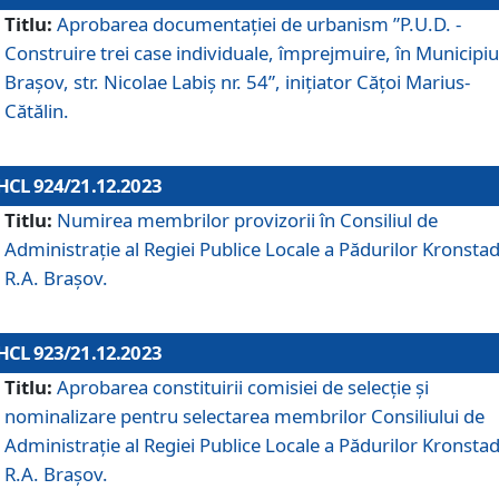
Titlu:
Aprobarea documentaţiei de urbanism ”P.U.D. -
Construire trei case individuale, împrejmuire, în Municipiu
Brașov, str. Nicolae Labiș nr. 54”, inițiator Cățoi Marius-
Cătălin.
HCL 924/21.12.2023
Titlu:
Numirea membrilor provizorii în Consiliul de
Administraţie al Regiei Publice Locale a Pădurilor Kronstad
R.A. Brașov.
HCL 923/21.12.2023
Titlu:
Aprobarea constituirii comisiei de selecție și
nominalizare pentru selectarea membrilor Consiliului de
Administrație al Regiei Publice Locale a Pădurilor Kronstad
R.A. Brașov.