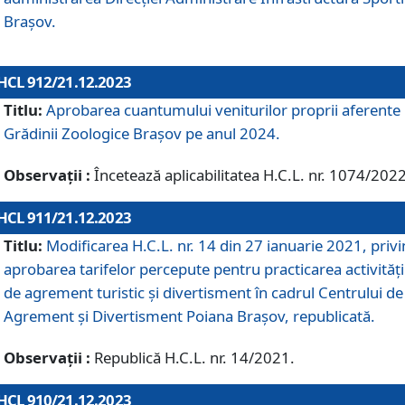
Brașov.
HCL 912/21.12.2023
Titlu:
Aprobarea cuantumului veniturilor proprii aferente
Grădinii Zoologice Braşov pe anul 2024.
Observații :
Încetează aplicabilitatea H.C.L. nr. 1074/2022
HCL 911/21.12.2023
Titlu:
Modificarea H.C.L. nr. 14 din 27 ianuarie 2021, priv
aprobarea tarifelor percepute pentru practicarea activități
de agrement turistic și divertisment în cadrul Centrului de
Agrement și Divertisment Poiana Brașov, republicată.
Observații :
Republică H.C.L. nr. 14/2021.
HCL 910/21.12.2023