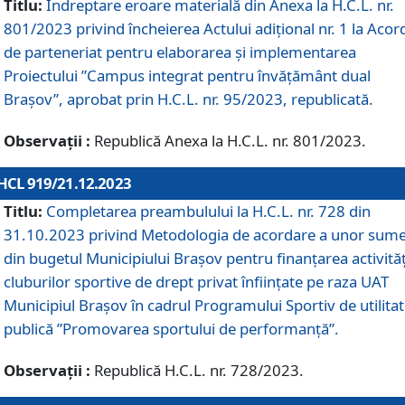
Titlu:
Îndreptare eroare materială din Anexa la H.C.L. nr.
801/2023 privind încheierea Actului adițional nr. 1 la Acor
de parteneriat pentru elaborarea și implementarea
Proiectului ”Campus integrat pentru învățământ dual
Brașov”, aprobat prin H.C.L. nr. 95/2023, republicată.
Observații :
Republică Anexa la H.C.L. nr. 801/2023.
HCL 919/21.12.2023
Titlu:
Completarea preambulului la H.C.L. nr. 728 din
31.10.2023 privind Metodologia de acordare a unor sum
din bugetul Municipiului Brașov pentru finanțarea activităț
cluburilor sportive de drept privat înființate pe raza UAT
Municipiul Brașov în cadrul Programului Sportiv de utilita
publică ”Promovarea sportului de performanță”.
Observații :
Republică H.C.L. nr. 728/2023.