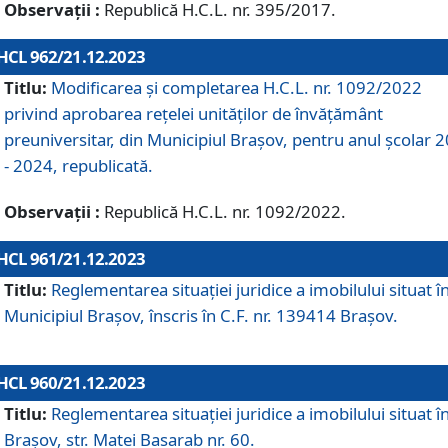
Observații :
Republică H.C.L. nr. 395/2017.
HCL 962/21.12.2023
Titlu:
Modificarea și completarea H.C.L. nr. 1092/2022
privind aprobarea rețelei unităților de învăţământ
preuniversitar, din Municipiul Braşov, pentru anul școlar 
- 2024, republicată.
Observații :
Republică H.C.L. nr. 1092/2022.
HCL 961/21.12.2023
Titlu:
Reglementarea situației juridice a imobilului situat î
Municipiul Brașov, înscris în C.F. nr. 139414 Brașov.
HCL 960/21.12.2023
Titlu:
Reglementarea situației juridice a imobilului situat î
Brașov, str. Matei Basarab nr. 60.