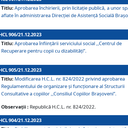
Titlu:
Aprobarea închirierii, prin licitație publică, a unor sp
aflate în administrarea Direcției de Asistență Socială Brașo
HCL 906/21.12.2023
Titlu:
Aprobarea înființării serviciului social ,,Centrul de
Recuperare pentru copii cu dizabilități”.
HCL 905/21.12.2023
Titlu:
Modificarea H.C.L. nr. 824/2022 privind aprobarea
Regulamentului de organizare şi funcţionare al Structurii
Consultative a copiilor ,,Consiliul Copiilor Braşoveni”.
Observații :
Republică H.C.L. nr. 824/2022.
HCL 904/21.12.2023