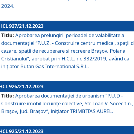
2024.
HCL 927/21.12.2023
Titlu:
Aprobarea prelungirii perioadei de valabilitate a
documentaţiei “P.U.Z. - Construire centru medical, spații 
cazare, spații de recuperare și recreere Brașov, Poiana
Cristianului”, aprobat prin H.C.L. nr. 332/2019, având ca
inițiator Butan Gas International S.R.L.
HCL 926/21.12.2023
Titlu:
Aprobarea documentaţiei de urbanism ”P.U.D -
Construire imobil locuințe colective, Str. Ioan V. Socec f.n.,
Brașov, Jud. Brașov”, inițiator TRIMBITAS AUREL.
HCL 925/21.12.2023