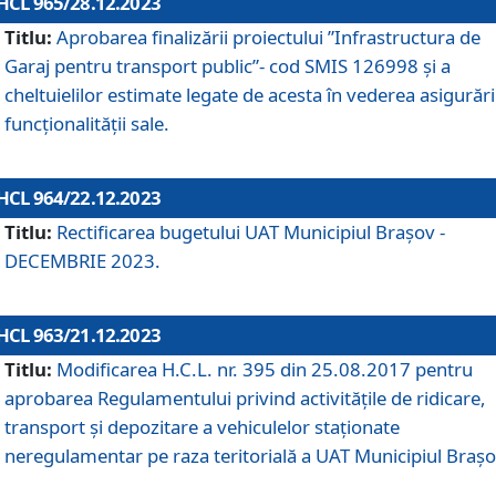
HCL 965/28.12.2023
Titlu:
Aprobarea finalizării proiectului ”Infrastructura de
Garaj pentru transport public”- cod SMIS 126998 și a
cheltuielilor estimate legate de acesta în vederea asigurări
funcționalității sale.
HCL 964/22.12.2023
Titlu:
Rectificarea bugetului UAT Municipiul Braşov -
DECEMBRIE 2023.
HCL 963/21.12.2023
Titlu:
Modificarea H.C.L. nr. 395 din 25.08.2017 pentru
aprobarea Regulamentului privind activitățile de ridicare,
transport şi depozitare a vehiculelor staționate
neregulamentar pe raza teritorială a UAT Municipiul Braşo