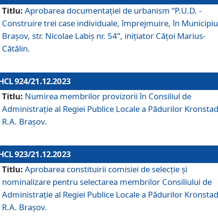
Titlu:
Aprobarea documentaţiei de urbanism ”P.U.D. -
Construire trei case individuale, împrejmuire, în Municipiu
Brașov, str. Nicolae Labiș nr. 54”, inițiator Cățoi Marius-
Cătălin.
HCL 924/21.12.2023
Titlu:
Numirea membrilor provizorii în Consiliul de
Administraţie al Regiei Publice Locale a Pădurilor Kronstad
R.A. Brașov.
HCL 923/21.12.2023
Titlu:
Aprobarea constituirii comisiei de selecție și
nominalizare pentru selectarea membrilor Consiliului de
Administrație al Regiei Publice Locale a Pădurilor Kronstad
R.A. Brașov.