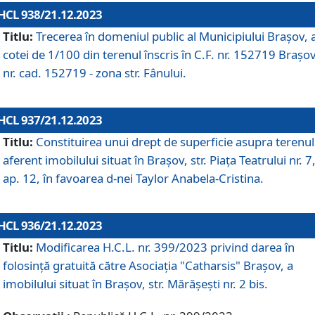
HCL 938/21.12.2023
Titlu:
Trecerea în domeniul public al Municipiului Braşov, 
cotei de 1/100 din terenul înscris în C.F. nr. 152719 Brașov
nr. cad. 152719 - zona str. Fânului.
HCL 937/21.12.2023
Titlu:
Constituirea unui drept de superficie asupra terenul
aferent imobilului situat în Brașov, str. Piața Teatrului nr. 7
ap. 12, în favoarea d-nei Taylor Anabela-Cristina.
HCL 936/21.12.2023
Titlu:
Modificarea H.C.L. nr. 399/2023 privind darea în
folosinţă gratuită către Asociaţia "Catharsis" Brașov, a
imobilului situat în Braşov, str. Mărăşeşti nr. 2 bis.