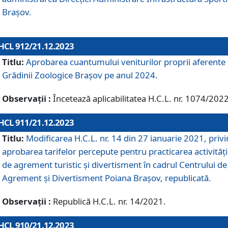
Brașov.
HCL 912/21.12.2023
Titlu:
Aprobarea cuantumului veniturilor proprii aferente
Grădinii Zoologice Braşov pe anul 2024.
Observații :
Încetează aplicabilitatea H.C.L. nr. 1074/2022
HCL 911/21.12.2023
Titlu:
Modificarea H.C.L. nr. 14 din 27 ianuarie 2021, priv
aprobarea tarifelor percepute pentru practicarea activități
de agrement turistic și divertisment în cadrul Centrului de
Agrement și Divertisment Poiana Brașov, republicată.
Observații :
Republică H.C.L. nr. 14/2021.
HCL 910/21.12.2023