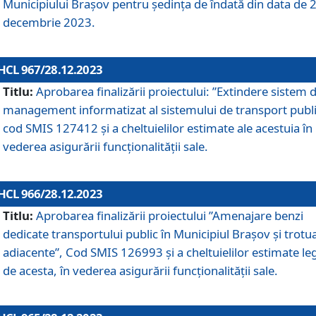
Municipiului Braşov pentru ședința de îndată din data de 
decembrie 2023.
HCL 967/28.12.2023
Titlu:
Aprobarea finalizării proiectului: ”Extindere sistem 
management informatizat al sistemului de transport publi
cod SMIS 127412 și a cheltuielilor estimate ale acestuia în
vederea asigurării funcționalității sale.
HCL 966/28.12.2023
Titlu:
Aprobarea finalizării proiectului ”Amenajare benzi
dedicate transportului public în Municipiul Brașov şi trotu
adiacente”, Cod SMIS 126993 și a cheltuielilor estimate le
de acesta, în vederea asigurării funcționalității sale.