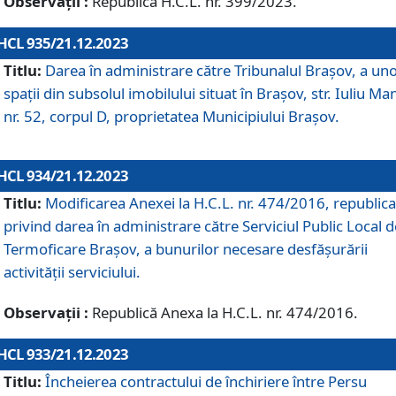
Observații :
Republică H.C.L. nr. 399/2023.
HCL 935/21.12.2023
Titlu:
Darea în administrare către Tribunalul Brașov, a un
spații din subsolul imobilului situat în Brașov, str. Iuliu Ma
nr. 52, corpul D, proprietatea Municipiului Brașov.
HCL 934/21.12.2023
Titlu:
Modificarea Anexei la H.C.L. nr. 474/2016, republica
privind darea în administrare către Serviciul Public Local d
Termoficare Braşov, a bunurilor necesare desfăşurării
activităţii serviciului.
Observații :
Republică Anexa la H.C.L. nr. 474/2016.
HCL 933/21.12.2023
Titlu:
Încheierea contractului de închiriere între Persu