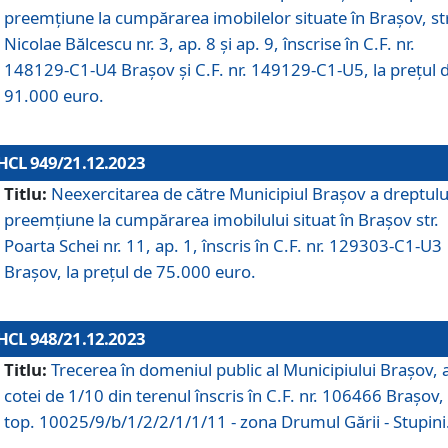
preemțiune la cumpărarea imobilelor situate în Brașov, str
Nicolae Bălcescu nr. 3, ap. 8 și ap. 9, înscrise în C.F. nr.
148129-C1-U4 Brașov și C.F. nr. 149129-C1-U5, la prețul 
91.000 euro.
HCL 949/21.12.2023
Titlu:
Neexercitarea de către Municipiul Brașov a dreptulu
preemțiune la cumpărarea imobilului situat în Brașov str.
Poarta Schei nr. 11, ap. 1, înscris în C.F. nr. 129303-C1-U3
Brașov, la prețul de 75.000 euro.
HCL 948/21.12.2023
Titlu:
Trecerea în domeniul public al Municipiului Braşov, 
cotei de 1/10 din terenul înscris în C.F. nr. 106466 Brașov, 
top. 10025/9/b/1/2/2/1/1/11 - zona Drumul Gării - Stupini