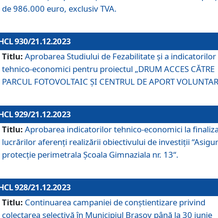
de 986.000 euro, exclusiv TVA.
HCL 930/21.12.2023
Titlu:
Aprobarea Studiului de Fezabilitate și a indicatorilor
tehnico-economici pentru proiectul „DRUM ACCES CĂTRE
PARCUL FOTOVOLTAIC ȘI CENTRUL DE APORT VOLUNTAR
HCL 929/21.12.2023
Titlu:
Aprobarea indicatorilor tehnico-economici la finaliz
lucrărilor aferenți realizării obiectivului de investiții “Asigu
protecție perimetrala Școala Gimnaziala nr. 13“.
HCL 928/21.12.2023
Titlu:
Continuarea campaniei de conștientizare privind
colectarea selectivă în Municipiul Braşov până la 30 iunie