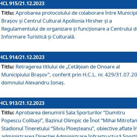
HCL 915/21.12.2023
Titlu:
Aprobarea protocolului de colaborare între Municipi
Brașov și Centrul Cultural Apollonia Hirsher și a
Regulamentului de organizare și funcționare a Centrului d
Informare Turistică și Culturală.
HCL 914/21.12.2023
Titlu:
Retragerea titlului de „Cetățean de Onoare al
Municipiului Brașov”, conferit prin H.C.L. nr. 429/31.07.2
domnului Alexandru Ionaș.
HCL 913/21.12.2023
Titlu:
Aprobarea denumirii Sala Sporturilor “Dumitru
Popescu Colibași”, Bazinul Olimpic de Înot “Mihai Mitrofan
Stadionul Tineretului “Silviu Ploeșteanu”, obiective aflate î
administrarea Direcției Administrare Infrastructură Sport