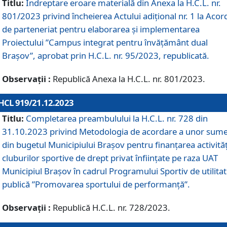
Titlu:
Îndreptare eroare materială din Anexa la H.C.L. nr.
801/2023 privind încheierea Actului adițional nr. 1 la Acor
de parteneriat pentru elaborarea și implementarea
Proiectului ”Campus integrat pentru învățământ dual
Brașov”, aprobat prin H.C.L. nr. 95/2023, republicată.
Observații :
Republică Anexa la H.C.L. nr. 801/2023.
HCL 919/21.12.2023
Titlu:
Completarea preambulului la H.C.L. nr. 728 din
31.10.2023 privind Metodologia de acordare a unor sum
din bugetul Municipiului Brașov pentru finanțarea activităț
cluburilor sportive de drept privat înființate pe raza UAT
Municipiul Brașov în cadrul Programului Sportiv de utilita
publică ”Promovarea sportului de performanță”.
Observații :
Republică H.C.L. nr. 728/2023.