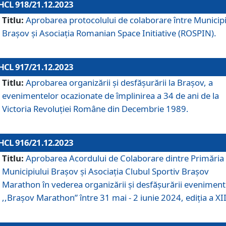
HCL 918/21.12.2023
Titlu:
Aprobarea protocolului de colaborare între Municipi
Brașov și Asociația Romanian Space Initiative (ROSPIN).
HCL 917/21.12.2023
Titlu:
Aprobarea organizării şi desfăşurării la Braşov, a
evenimentelor ocazionate de împlinirea a 34 de ani de la
Victoria Revoluţiei Române din Decembrie 1989.
HCL 916/21.12.2023
Titlu:
Aprobarea Acordului de Colaborare dintre Primăria
Municipiului Brașov și Asociația Clubul Sportiv Brașov
Marathon în vederea organizării și desfășurării eveniment
,,Brașov Marathon” între 31 mai - 2 iunie 2024, ediția a XII