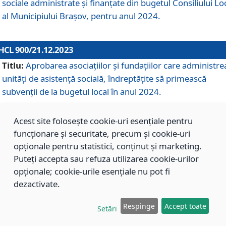
sociale administrate și finanțate din bugetul Consiliului Lo
al Municipiului Brașov, pentru anul 2024.
HCL 900/21.12.2023
Titlu:
Aprobarea asociațiilor şi fundațiilor care administre
unități de asistenţă socială, îndreptăţite să primească
subvenţii de la bugetul local în anul 2024.
Acest site folosește cookie-uri esențiale pentru
HCL 899/21.12.2023
funcționare și securitate, precum și cookie-uri
Titlu:
Aprobarea standardelor de cost pentru serviciile
opționale pentru statistici, conținut și marketing.
sociale furnizate în cadrul Direcției de Asistență Socială
Puteți accepta sau refuza utilizarea cookie-urilor
Brașov, pentru anul 2024.
opționale; cookie-urile esențiale nu pot fi
dezactivate.
HCL 898/21.12.2023
Respinge
Accept toate
Setări
Titlu:
Modificarea Anexei la H.C.L. nr. 91 din 09.02.2018,