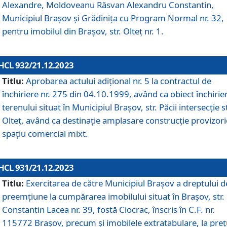
Alexandre, Moldoveanu Răsvan Alexandru Constantin,
Municipiul Braşov şi Grădinița cu Program Normal nr. 32,
pentru imobilul din Brașov, str. Olteț nr. 1.
HCL 932/21.12.2023
Titlu:
Aprobarea actului adițional nr. 5 la contractul de
închiriere nr. 275 din 04.10.1999, având ca obiect închirie
terenului situat în Municipiul Brașov, str. Păcii intersecție st
Olteț, având ca destinație amplasare construcție provizori
spațiu comercial mixt.
HCL 931/21.12.2023
Titlu:
Exercitarea de către Municipiul Brașov a dreptului d
preemțiune la cumpărarea imobilului situat în Brașov, str.
Constantin Lacea nr. 39, fostă Ciocrac, înscris în C.F. nr.
115772 Brașov, precum și imobilele extratabulare, la preț