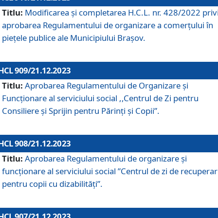
Titlu:
Modificarea și completarea H.C.L. nr. 428/2022 priv
aprobarea Regulamentului de organizare a comerțului în
piețele publice ale Municipiului Braşov.
HCL 909/21.12.2023
Titlu:
Aprobarea Regulamentului de Organizare și
Funcționare al serviciului social ,,Centrul de Zi pentru
Consiliere şi Sprijin pentru Părinţi şi Copii”.
HCL 908/21.12.2023
Titlu:
Aprobarea Regulamentului de organizare şi
funcţionare al serviciului social ”Centrul de zi de recupera
pentru copii cu dizabilități”.
HCL 907/21.12.2023