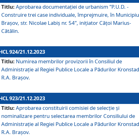
Titlu:
Aprobarea documentaţiei de urbanism ”P.U.D. -
Construire trei case individuale, împrejmuire, în Municipiu
Brașov, str. Nicolae Labiș nr. 54”, inițiator Cățoi Marius-
Cătălin.
HCL 924/21.12.2023
Titlu:
Numirea membrilor provizorii în Consiliul de
Administraţie al Regiei Publice Locale a Pădurilor Kronstad
R.A. Brașov.
HCL 923/21.12.2023
Titlu:
Aprobarea constituirii comisiei de selecție și
nominalizare pentru selectarea membrilor Consiliului de
Administrație al Regiei Publice Locale a Pădurilor Kronstad
R.A. Brașov.