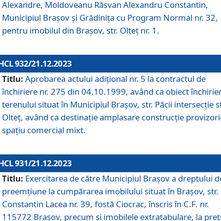
Alexandre, Moldoveanu Răsvan Alexandru Constantin,
Municipiul Braşov şi Grădinița cu Program Normal nr. 32,
pentru imobilul din Brașov, str. Olteț nr. 1.
HCL 932/21.12.2023
Titlu:
Aprobarea actului adițional nr. 5 la contractul de
închiriere nr. 275 din 04.10.1999, având ca obiect închirie
terenului situat în Municipiul Brașov, str. Păcii intersecție st
Olteț, având ca destinație amplasare construcție provizori
spațiu comercial mixt.
HCL 931/21.12.2023
Titlu:
Exercitarea de către Municipiul Brașov a dreptului d
preemțiune la cumpărarea imobilului situat în Brașov, str.
Constantin Lacea nr. 39, fostă Ciocrac, înscris în C.F. nr.
115772 Brașov, precum și imobilele extratabulare, la preț