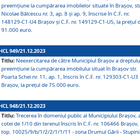
preemțiune la cumpărarea imobilelor situate în Brașov, str
Nicolae Bălcescu nr. 3, ap. 8 și ap. 9, înscrise în C.F. nr.
148129-C1-U4 Brașov și C.F. nr. 149129-C1-U5, la prețul 
91.000 euro.
HCL 949/21.12.2023
Titlu:
Neexercitarea de către Municipiul Brașov a dreptulu
preemțiune la cumpărarea imobilului situat în Brașov str.
Poarta Schei nr. 11, ap. 1, înscris în C.F. nr. 129303-C1-U3
Brașov, la prețul de 75.000 euro.
HCL 948/21.12.2023
Titlu:
Trecerea în domeniul public al Municipiului Braşov, 
cotei de 1/10 din terenul înscris în C.F. nr. 106466 Brașov, 
top. 10025/9/b/1/2/2/1/1/11 - zona Drumul Gării - Stupini