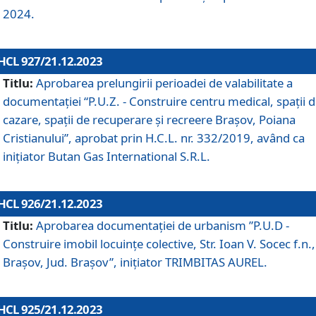
2024.
HCL 927/21.12.2023
Titlu:
Aprobarea prelungirii perioadei de valabilitate a
documentaţiei “P.U.Z. - Construire centru medical, spații 
cazare, spații de recuperare și recreere Brașov, Poiana
Cristianului”, aprobat prin H.C.L. nr. 332/2019, având ca
inițiator Butan Gas International S.R.L.
HCL 926/21.12.2023
Titlu:
Aprobarea documentaţiei de urbanism ”P.U.D -
Construire imobil locuințe colective, Str. Ioan V. Socec f.n.,
Brașov, Jud. Brașov”, inițiator TRIMBITAS AUREL.
HCL 925/21.12.2023