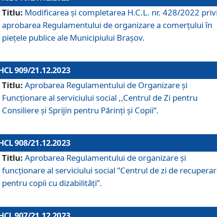
Titlu:
Modificarea și completarea H.C.L. nr. 428/2022 priv
aprobarea Regulamentului de organizare a comerțului în
piețele publice ale Municipiului Braşov.
HCL 909/21.12.2023
Titlu:
Aprobarea Regulamentului de Organizare și
Funcționare al serviciului social ,,Centrul de Zi pentru
Consiliere şi Sprijin pentru Părinţi şi Copii”.
HCL 908/21.12.2023
Titlu:
Aprobarea Regulamentului de organizare şi
funcţionare al serviciului social ”Centrul de zi de recupera
pentru copii cu dizabilități”.
HCL 907/21.12.2023