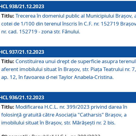
HCL 938/21.12.2023
Titlu:
Trecerea în domeniul public al Municipiului Braşov, 
cotei de 1/100 din terenul înscris în C.F. nr. 152719 Brașov
nr. cad. 152719 - zona str. Fânului.
HCL 937/21.12.2023
Titlu:
Constituirea unui drept de superficie asupra terenul
aferent imobilului situat în Brașov, str. Piața Teatrului nr. 7
ap. 12, în favoarea d-nei Taylor Anabela-Cristina.
HCL 936/21.12.2023
Titlu:
Modificarea H.C.L. nr. 399/2023 privind darea în
folosinţă gratuită către Asociaţia "Catharsis" Brașov, a
imobilului situat în Braşov, str. Mărăşeşti nr. 2 bis.