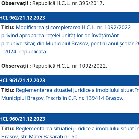
Observații :
Republică H.C.L. nr. 395/2017.
HCL 962/21.12.2023
Titlu:
Modificarea și completarea H.C.L. nr. 1092/2022
privind aprobarea rețelei unităților de învăţământ
preuniversitar, din Municipiul Braşov, pentru anul școlar 
- 2024, republicată.
Observații :
Republică H.C.L. nr. 1092/2022.
HCL 961/21.12.2023
Titlu:
Reglementarea situației juridice a imobilului situat î
Municipiul Brașov, înscris în C.F. nr. 139414 Brașov.
HCL 960/21.12.2023
Titlu:
Reglementarea situației juridice a imobilului situat î
Brașov, str. Matei Basarab nr. 60.