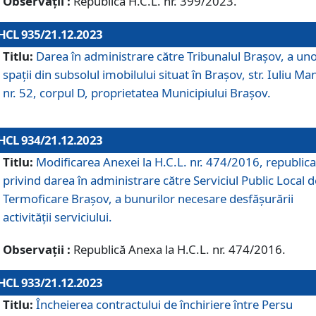
Observații :
Republică H.C.L. nr. 399/2023.
HCL 935/21.12.2023
Titlu:
Darea în administrare către Tribunalul Brașov, a un
spații din subsolul imobilului situat în Brașov, str. Iuliu Ma
nr. 52, corpul D, proprietatea Municipiului Brașov.
HCL 934/21.12.2023
Titlu:
Modificarea Anexei la H.C.L. nr. 474/2016, republica
privind darea în administrare către Serviciul Public Local d
Termoficare Braşov, a bunurilor necesare desfăşurării
activităţii serviciului.
Observații :
Republică Anexa la H.C.L. nr. 474/2016.
HCL 933/21.12.2023
Titlu:
Încheierea contractului de închiriere între Persu