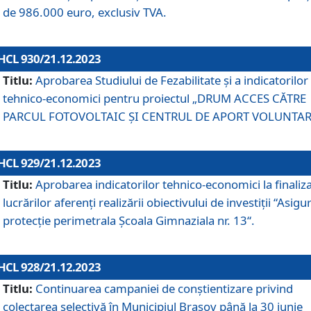
de 986.000 euro, exclusiv TVA.
HCL 930/21.12.2023
Titlu:
Aprobarea Studiului de Fezabilitate și a indicatorilor
tehnico-economici pentru proiectul „DRUM ACCES CĂTRE
PARCUL FOTOVOLTAIC ȘI CENTRUL DE APORT VOLUNTAR
HCL 929/21.12.2023
Titlu:
Aprobarea indicatorilor tehnico-economici la finaliz
lucrărilor aferenți realizării obiectivului de investiții “Asigu
protecție perimetrala Școala Gimnaziala nr. 13“.
HCL 928/21.12.2023
Titlu:
Continuarea campaniei de conștientizare privind
colectarea selectivă în Municipiul Braşov până la 30 iunie