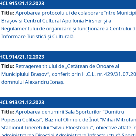
HCL 915/21.12.2023
Titlu:
Aprobarea protocolului de colaborare între Municipi
Brașov și Centrul Cultural Apollonia Hirsher și a
Regulamentului de organizare și funcționare a Centrului d
Informare Turistică și Culturală.
HCL 914/21.12.2023
Titlu:
Retragerea titlului de „Cetățean de Onoare al
Municipiului Brașov”, conferit prin H.C.L. nr. 429/31.07.2
domnului Alexandru Ionaș.
HCL 913/21.12.2023
Titlu:
Aprobarea denumirii Sala Sporturilor “Dumitru
Popescu Colibași”, Bazinul Olimpic de Înot “Mihai Mitrofan
Stadionul Tineretului “Silviu Ploeșteanu”, obiective aflate î
administrarea Direcției Administrare Infrastructură Sport