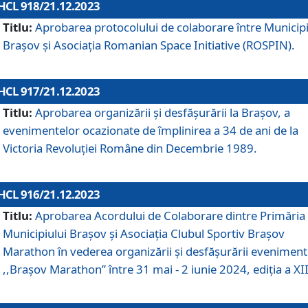
HCL 918/21.12.2023
Titlu:
Aprobarea protocolului de colaborare între Municipi
Brașov și Asociația Romanian Space Initiative (ROSPIN).
HCL 917/21.12.2023
Titlu:
Aprobarea organizării şi desfăşurării la Braşov, a
evenimentelor ocazionate de împlinirea a 34 de ani de la
Victoria Revoluţiei Române din Decembrie 1989.
HCL 916/21.12.2023
Titlu:
Aprobarea Acordului de Colaborare dintre Primăria
Municipiului Brașov și Asociația Clubul Sportiv Brașov
Marathon în vederea organizării și desfășurării eveniment
,,Brașov Marathon” între 31 mai - 2 iunie 2024, ediția a XII