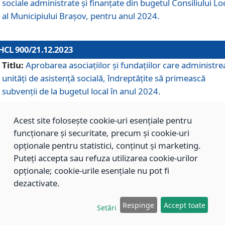
sociale administrate și finanțate din bugetul Consiliului Lo
al Municipiului Brașov, pentru anul 2024.
HCL 900/21.12.2023
Titlu:
Aprobarea asociațiilor şi fundațiilor care administre
unități de asistenţă socială, îndreptăţite să primească
subvenţii de la bugetul local în anul 2024.
Acest site folosește cookie-uri esențiale pentru
HCL 899/21.12.2023
funcționare și securitate, precum și cookie-uri
Titlu:
Aprobarea standardelor de cost pentru serviciile
opționale pentru statistici, conținut și marketing.
sociale furnizate în cadrul Direcției de Asistență Socială
Puteți accepta sau refuza utilizarea cookie-urilor
Brașov, pentru anul 2024.
opționale; cookie-urile esențiale nu pot fi
dezactivate.
HCL 898/21.12.2023
Respinge
Accept toate
Setări
Titlu:
Modificarea Anexei la H.C.L. nr. 91 din 09.02.2018,