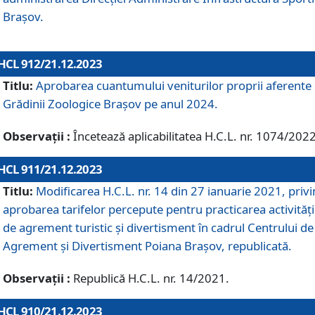
Brașov.
HCL 912/21.12.2023
Titlu:
Aprobarea cuantumului veniturilor proprii aferente
Grădinii Zoologice Braşov pe anul 2024.
Observații :
Încetează aplicabilitatea H.C.L. nr. 1074/2022
HCL 911/21.12.2023
Titlu:
Modificarea H.C.L. nr. 14 din 27 ianuarie 2021, priv
aprobarea tarifelor percepute pentru practicarea activități
de agrement turistic și divertisment în cadrul Centrului de
Agrement și Divertisment Poiana Brașov, republicată.
Observații :
Republică H.C.L. nr. 14/2021.
HCL 910/21.12.2023