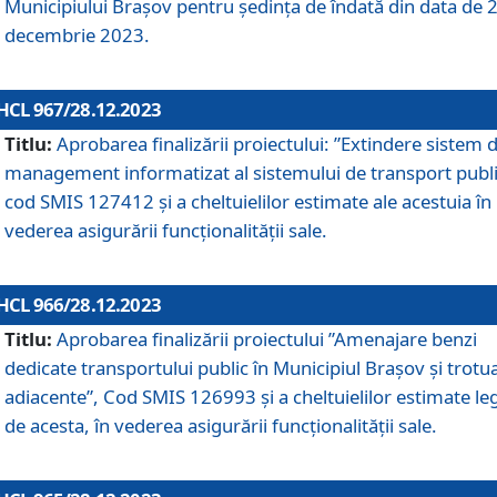
Municipiului Braşov pentru ședința de îndată din data de 
decembrie 2023.
HCL 967/28.12.2023
Titlu:
Aprobarea finalizării proiectului: ”Extindere sistem 
management informatizat al sistemului de transport publi
cod SMIS 127412 și a cheltuielilor estimate ale acestuia în
vederea asigurării funcționalității sale.
HCL 966/28.12.2023
Titlu:
Aprobarea finalizării proiectului ”Amenajare benzi
dedicate transportului public în Municipiul Brașov şi trotu
adiacente”, Cod SMIS 126993 și a cheltuielilor estimate le
de acesta, în vederea asigurării funcționalității sale.