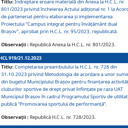
Titlu:
Îndreptare eroare materială din Anexa la H.C.L. nr.
801/2023 privind încheierea Actului adițional nr. 1 la Acor
de parteneriat pentru elaborarea și implementarea
Proiectului ”Campus integrat pentru învățământ dual
Brașov”, aprobat prin H.C.L. nr. 95/2023, republicată.
Observații :
Republică Anexa la H.C.L. nr. 801/2023.
HCL 919/21.12.2023
Titlu:
Completarea preambulului la H.C.L. nr. 728 din
31.10.2023 privind Metodologia de acordare a unor sum
din bugetul Municipiului Brașov pentru finanțarea activităț
cluburilor sportive de drept privat înființate pe raza UAT
Municipiul Brașov în cadrul Programului Sportiv de utilita
publică ”Promovarea sportului de performanță”.
Observații :
Republică H.C.L. nr. 728/2023.