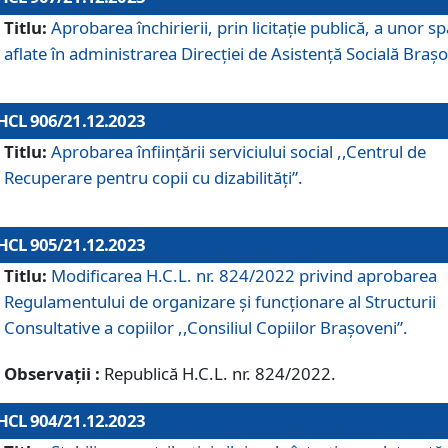
Titlu:
Aprobarea închirierii, prin licitație publică, a unor sp
aflate în administrarea Direcției de Asistență Socială Brașo
HCL 906/21.12.2023
Titlu:
Aprobarea înființării serviciului social ,,Centrul de
Recuperare pentru copii cu dizabilități”.
HCL 905/21.12.2023
Titlu:
Modificarea H.C.L. nr. 824/2022 privind aprobarea
Regulamentului de organizare şi funcţionare al Structurii
Consultative a copiilor ,,Consiliul Copiilor Braşoveni”.
Observații :
Republică H.C.L. nr. 824/2022.
HCL 904/21.12.2023