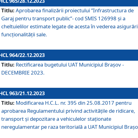
HCL 965/28.12.2023
Titlu:
Aprobarea finalizării proiectului ”Infrastructura de
Garaj pentru transport public”- cod SMIS 126998 și a
cheltuielilor estimate legate de acesta în vederea asigurări
funcționalității sale.
HCL 964/22.12.2023
Titlu:
Rectificarea bugetului UAT Municipiul Braşov -
DECEMBRIE 2023.
HCL 963/21.12.2023
Titlu:
Modificarea H.C.L. nr. 395 din 25.08.2017 pentru
aprobarea Regulamentului privind activitățile de ridicare,
transport şi depozitare a vehiculelor staționate
neregulamentar pe raza teritorială a UAT Municipiul Braşo