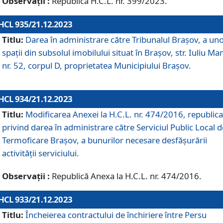
Observații :
Republică H.C.L. nr. 399/2023.
HCL 935/21.12.2023
Titlu:
Darea în administrare către Tribunalul Brașov, a un
spații din subsolul imobilului situat în Brașov, str. Iuliu Ma
nr. 52, corpul D, proprietatea Municipiului Brașov.
HCL 934/21.12.2023
Titlu:
Modificarea Anexei la H.C.L. nr. 474/2016, republica
privind darea în administrare către Serviciul Public Local d
Termoficare Braşov, a bunurilor necesare desfăşurării
activităţii serviciului.
Observații :
Republică Anexa la H.C.L. nr. 474/2016.
HCL 933/21.12.2023
Titlu:
Încheierea contractului de închiriere între Persu