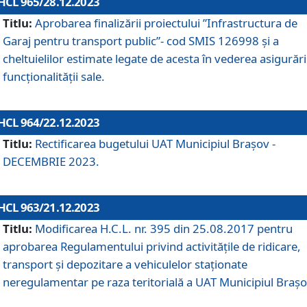
HCL 965/28.12.2023
Titlu:
Aprobarea finalizării proiectului ”Infrastructura de
Garaj pentru transport public”- cod SMIS 126998 și a
cheltuielilor estimate legate de acesta în vederea asigurări
funcționalității sale.
HCL 964/22.12.2023
Titlu:
Rectificarea bugetului UAT Municipiul Braşov -
DECEMBRIE 2023.
HCL 963/21.12.2023
Titlu:
Modificarea H.C.L. nr. 395 din 25.08.2017 pentru
aprobarea Regulamentului privind activitățile de ridicare,
transport şi depozitare a vehiculelor staționate
neregulamentar pe raza teritorială a UAT Municipiul Braşo