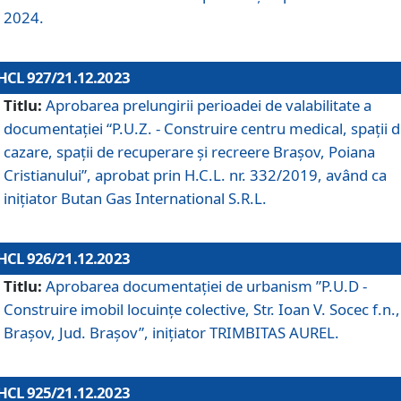
2024.
HCL 927/21.12.2023
Titlu:
Aprobarea prelungirii perioadei de valabilitate a
documentaţiei “P.U.Z. - Construire centru medical, spații 
cazare, spații de recuperare și recreere Brașov, Poiana
Cristianului”, aprobat prin H.C.L. nr. 332/2019, având ca
inițiator Butan Gas International S.R.L.
HCL 926/21.12.2023
Titlu:
Aprobarea documentaţiei de urbanism ”P.U.D -
Construire imobil locuințe colective, Str. Ioan V. Socec f.n.,
Brașov, Jud. Brașov”, inițiator TRIMBITAS AUREL.
HCL 925/21.12.2023