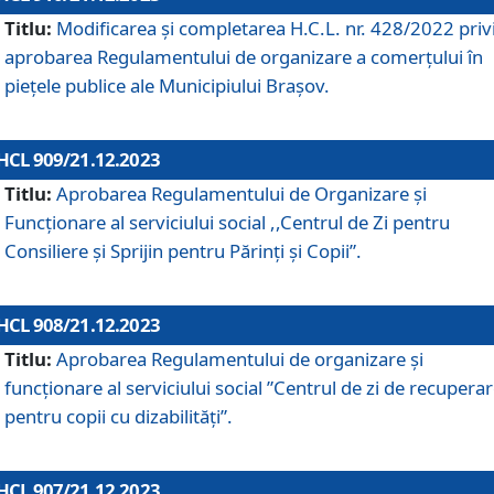
Titlu:
Modificarea și completarea H.C.L. nr. 428/2022 priv
aprobarea Regulamentului de organizare a comerțului în
piețele publice ale Municipiului Braşov.
HCL 909/21.12.2023
Titlu:
Aprobarea Regulamentului de Organizare și
Funcționare al serviciului social ,,Centrul de Zi pentru
Consiliere şi Sprijin pentru Părinţi şi Copii”.
HCL 908/21.12.2023
Titlu:
Aprobarea Regulamentului de organizare şi
funcţionare al serviciului social ”Centrul de zi de recupera
pentru copii cu dizabilități”.
HCL 907/21.12.2023