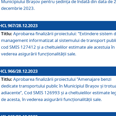
Municipiului Braşov pentru ședința de îndată din data de 
decembrie 2023.
HCL 967/28.12.2023
Titlu:
Aprobarea finalizării proiectului: ”Extindere sistem 
management informatizat al sistemului de transport publi
cod SMIS 127412 și a cheltuielilor estimate ale acestuia în
vederea asigurării funcționalității sale.
HCL 966/28.12.2023
Titlu:
Aprobarea finalizării proiectului ”Amenajare benzi
dedicate transportului public în Municipiul Brașov şi trotu
adiacente”, Cod SMIS 126993 și a cheltuielilor estimate le
de acesta, în vederea asigurării funcționalității sale.