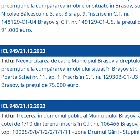
preemțiune la cumpărarea imobilelor situate în Brașov, str
Nicolae Bălcescu nr. 3, ap. 8 și ap. 9, înscrise în C.F. nr.
148129-C1-U4 Brașov și C.F. nr. 149129-C1-U5, la prețul 
91.000 euro.
HCL 949/21.12.2023
Titlu:
Neexercitarea de către Municipiul Brașov a dreptulu
preemțiune la cumpărarea imobilului situat în Brașov str.
Poarta Schei nr. 11, ap. 1, înscris în C.F. nr. 129303-C1-U3
Brașov, la prețul de 75.000 euro.
HCL 948/21.12.2023
Titlu:
Trecerea în domeniul public al Municipiului Braşov, 
cotei de 1/10 din terenul înscris în C.F. nr. 106466 Brașov, 
top. 10025/9/b/1/2/2/1/1/11 - zona Drumul Gării - Stupini