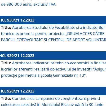
de 986.000 euro, exclusiv TVA.
HCL 930/21.12.2023
Titlu:
Aprobarea Studiului de Fezabilitate și a indicatorilor
tehnico-economici pentru proiectul „DRUM ACCES CĂTRE
PARCUL FOTOVOLTAIC ȘI CENTRUL DE APORT VOLUNTAR
HCL 929/21.12.2023
Titlu:
Aprobarea indicatorilor tehnico-economici la finaliz
lucrărilor aferenți realizării obiectivului de investiții “Asigu
protecție perimetrala Școala Gimnaziala nr. 13“.
HCL 928/21.12.2023
Titlu:
Continuarea campaniei de conștientizare privind
colectarea selectivă în Municipiul Braşov până la 30 iunie