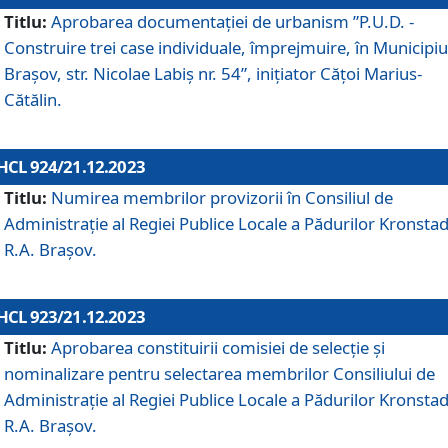
Titlu:
Aprobarea documentaţiei de urbanism ”P.U.D. -
Construire trei case individuale, împrejmuire, în Municipiu
Brașov, str. Nicolae Labiș nr. 54”, inițiator Cățoi Marius-
Cătălin.
HCL 924/21.12.2023
Titlu:
Numirea membrilor provizorii în Consiliul de
Administraţie al Regiei Publice Locale a Pădurilor Kronstad
R.A. Brașov.
HCL 923/21.12.2023
Titlu:
Aprobarea constituirii comisiei de selecție și
nominalizare pentru selectarea membrilor Consiliului de
Administrație al Regiei Publice Locale a Pădurilor Kronstad
R.A. Brașov.