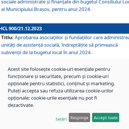
sociale administrate și finanțate din bugetul Consiliului Lo
al Municipiului Brașov, pentru anul 2024.
HCL 900/21.12.2023
Titlu:
Aprobarea asociațiilor şi fundațiilor care administre
unități de asistenţă socială, îndreptăţite să primească
subvenţii de la bugetul local în anul 2024.
Acest site folosește cookie-uri esențiale pentru
HCL 899/21.12.2023
funcționare și securitate, precum și cookie-uri
Titlu:
Aprobarea standardelor de cost pentru serviciile
opționale pentru statistici, conținut și marketing.
sociale furnizate în cadrul Direcției de Asistență Socială
Puteți accepta sau refuza utilizarea cookie-urilor
Brașov, pentru anul 2024.
opționale; cookie-urile esențiale nu pot fi
dezactivate.
HCL 898/21.12.2023
Respinge
Accept toate
Setări
Titlu:
Modificarea Anexei la H.C.L. nr. 91 din 09.02.2018,