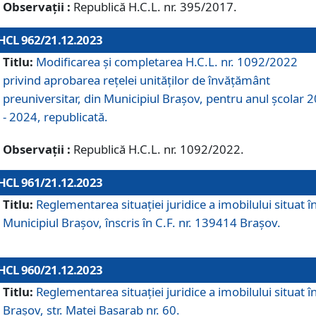
Observații :
Republică H.C.L. nr. 395/2017.
HCL 962/21.12.2023
Titlu:
Modificarea și completarea H.C.L. nr. 1092/2022
privind aprobarea rețelei unităților de învăţământ
preuniversitar, din Municipiul Braşov, pentru anul școlar 
- 2024, republicată.
Observații :
Republică H.C.L. nr. 1092/2022.
HCL 961/21.12.2023
Titlu:
Reglementarea situației juridice a imobilului situat î
Municipiul Brașov, înscris în C.F. nr. 139414 Brașov.
HCL 960/21.12.2023
Titlu:
Reglementarea situației juridice a imobilului situat î
Brașov, str. Matei Basarab nr. 60.