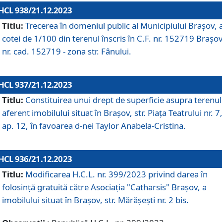
HCL 938/21.12.2023
Titlu:
Trecerea în domeniul public al Municipiului Braşov, 
cotei de 1/100 din terenul înscris în C.F. nr. 152719 Brașov
nr. cad. 152719 - zona str. Fânului.
HCL 937/21.12.2023
Titlu:
Constituirea unui drept de superficie asupra terenul
aferent imobilului situat în Brașov, str. Piața Teatrului nr. 7
ap. 12, în favoarea d-nei Taylor Anabela-Cristina.
HCL 936/21.12.2023
Titlu:
Modificarea H.C.L. nr. 399/2023 privind darea în
folosinţă gratuită către Asociaţia "Catharsis" Brașov, a
imobilului situat în Braşov, str. Mărăşeşti nr. 2 bis.