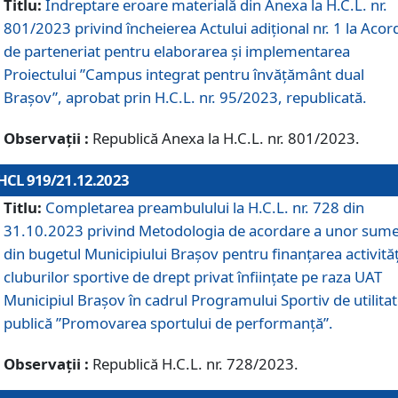
Titlu:
Îndreptare eroare materială din Anexa la H.C.L. nr.
801/2023 privind încheierea Actului adițional nr. 1 la Acor
de parteneriat pentru elaborarea și implementarea
Proiectului ”Campus integrat pentru învățământ dual
Brașov”, aprobat prin H.C.L. nr. 95/2023, republicată.
Observații :
Republică Anexa la H.C.L. nr. 801/2023.
HCL 919/21.12.2023
Titlu:
Completarea preambulului la H.C.L. nr. 728 din
31.10.2023 privind Metodologia de acordare a unor sum
din bugetul Municipiului Brașov pentru finanțarea activităț
cluburilor sportive de drept privat înființate pe raza UAT
Municipiul Brașov în cadrul Programului Sportiv de utilita
publică ”Promovarea sportului de performanță”.
Observații :
Republică H.C.L. nr. 728/2023.