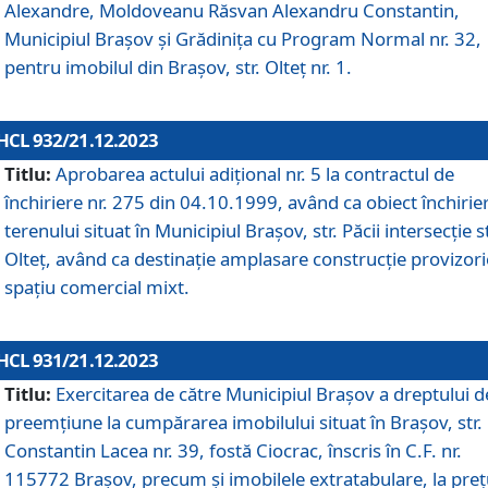
Alexandre, Moldoveanu Răsvan Alexandru Constantin,
Municipiul Braşov şi Grădinița cu Program Normal nr. 32,
pentru imobilul din Brașov, str. Olteț nr. 1.
HCL 932/21.12.2023
Titlu:
Aprobarea actului adițional nr. 5 la contractul de
închiriere nr. 275 din 04.10.1999, având ca obiect închirie
terenului situat în Municipiul Brașov, str. Păcii intersecție st
Olteț, având ca destinație amplasare construcție provizori
spațiu comercial mixt.
HCL 931/21.12.2023
Titlu:
Exercitarea de către Municipiul Brașov a dreptului d
preemțiune la cumpărarea imobilului situat în Brașov, str.
Constantin Lacea nr. 39, fostă Ciocrac, înscris în C.F. nr.
115772 Brașov, precum și imobilele extratabulare, la preț