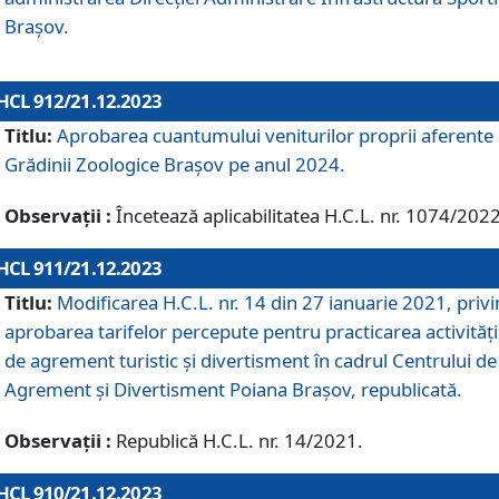
Brașov.
HCL 912/21.12.2023
Titlu:
Aprobarea cuantumului veniturilor proprii aferente
Grădinii Zoologice Braşov pe anul 2024.
Observații :
Încetează aplicabilitatea H.C.L. nr. 1074/2022
HCL 911/21.12.2023
Titlu:
Modificarea H.C.L. nr. 14 din 27 ianuarie 2021, priv
aprobarea tarifelor percepute pentru practicarea activități
de agrement turistic și divertisment în cadrul Centrului de
Agrement și Divertisment Poiana Brașov, republicată.
Observații :
Republică H.C.L. nr. 14/2021.
HCL 910/21.12.2023