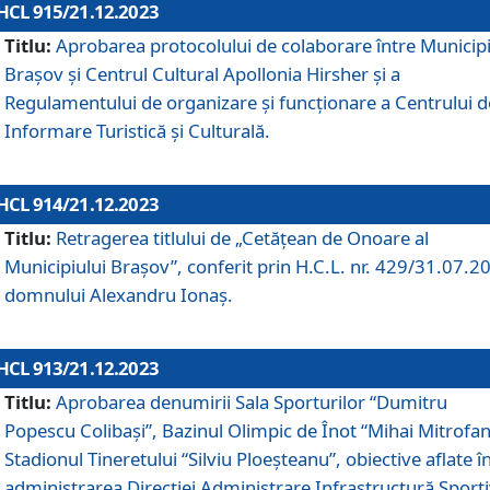
HCL 915/21.12.2023
Titlu:
Aprobarea protocolului de colaborare între Municipi
Brașov și Centrul Cultural Apollonia Hirsher și a
Regulamentului de organizare și funcționare a Centrului d
Informare Turistică și Culturală.
HCL 914/21.12.2023
Titlu:
Retragerea titlului de „Cetățean de Onoare al
Municipiului Brașov”, conferit prin H.C.L. nr. 429/31.07.2
domnului Alexandru Ionaș.
HCL 913/21.12.2023
Titlu:
Aprobarea denumirii Sala Sporturilor “Dumitru
Popescu Colibași”, Bazinul Olimpic de Înot “Mihai Mitrofan
Stadionul Tineretului “Silviu Ploeșteanu”, obiective aflate î
administrarea Direcției Administrare Infrastructură Sport