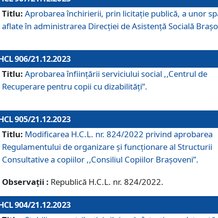
Titlu:
Aprobarea închirierii, prin licitație publică, a unor sp
aflate în administrarea Direcției de Asistență Socială Brașo
HCL 906/21.12.2023
Titlu:
Aprobarea înființării serviciului social ,,Centrul de
Recuperare pentru copii cu dizabilități”.
HCL 905/21.12.2023
Titlu:
Modificarea H.C.L. nr. 824/2022 privind aprobarea
Regulamentului de organizare şi funcţionare al Structurii
Consultative a copiilor ,,Consiliul Copiilor Braşoveni”.
Observații :
Republică H.C.L. nr. 824/2022.
HCL 904/21.12.2023