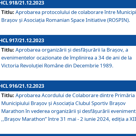
HCL 918/21.12.2023
Titlu:
Aprobarea protocolului de colaborare între Municipi
Brașov și Asociația Romanian Space Initiative (ROSPIN).
HCL 917/21.12.2023
Titlu:
Aprobarea organizării şi desfăşurării la Braşov, a
evenimentelor ocazionate de împlinirea a 34 de ani de la
Victoria Revoluţiei Române din Decembrie 1989.
HCL 916/21.12.2023
Titlu:
Aprobarea Acordului de Colaborare dintre Primăria
Municipiului Brașov și Asociația Clubul Sportiv Brașov
Marathon în vederea organizării și desfășurării eveniment
,,Brașov Marathon” între 31 mai - 2 iunie 2024, ediția a XII