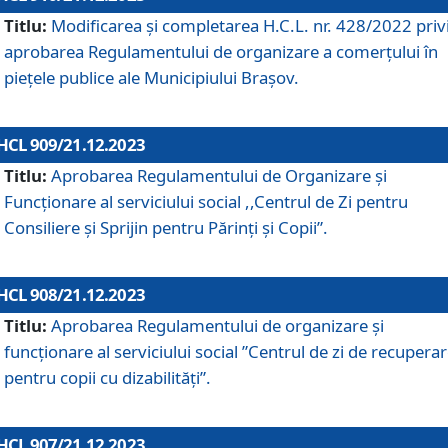
Titlu:
Modificarea și completarea H.C.L. nr. 428/2022 priv
aprobarea Regulamentului de organizare a comerțului în
piețele publice ale Municipiului Braşov.
HCL 909/21.12.2023
Titlu:
Aprobarea Regulamentului de Organizare și
Funcționare al serviciului social ,,Centrul de Zi pentru
Consiliere şi Sprijin pentru Părinţi şi Copii”.
HCL 908/21.12.2023
Titlu:
Aprobarea Regulamentului de organizare şi
funcţionare al serviciului social ”Centrul de zi de recupera
pentru copii cu dizabilități”.
HCL 907/21.12.2023