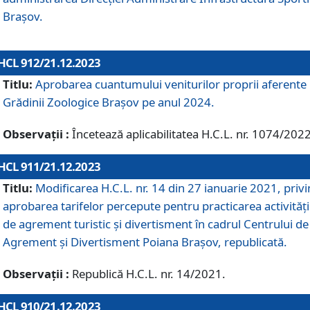
Brașov.
HCL 912/21.12.2023
Titlu:
Aprobarea cuantumului veniturilor proprii aferente
Grădinii Zoologice Braşov pe anul 2024.
Observații :
Încetează aplicabilitatea H.C.L. nr. 1074/2022
HCL 911/21.12.2023
Titlu:
Modificarea H.C.L. nr. 14 din 27 ianuarie 2021, priv
aprobarea tarifelor percepute pentru practicarea activități
de agrement turistic și divertisment în cadrul Centrului de
Agrement și Divertisment Poiana Brașov, republicată.
Observații :
Republică H.C.L. nr. 14/2021.
HCL 910/21.12.2023