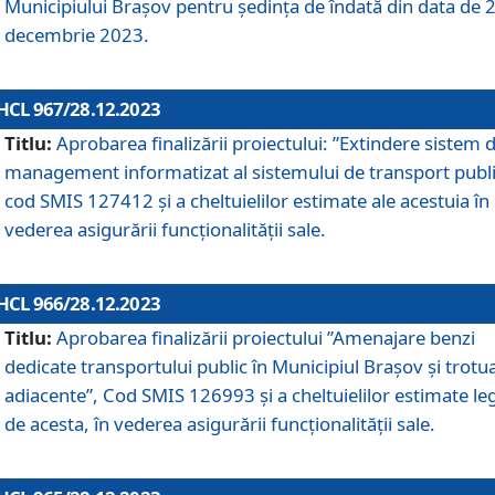
Municipiului Braşov pentru ședința de îndată din data de 
decembrie 2023.
HCL 967/28.12.2023
Titlu:
Aprobarea finalizării proiectului: ”Extindere sistem 
management informatizat al sistemului de transport publi
cod SMIS 127412 și a cheltuielilor estimate ale acestuia în
vederea asigurării funcționalității sale.
HCL 966/28.12.2023
Titlu:
Aprobarea finalizării proiectului ”Amenajare benzi
dedicate transportului public în Municipiul Brașov şi trotu
adiacente”, Cod SMIS 126993 și a cheltuielilor estimate le
de acesta, în vederea asigurării funcționalității sale.