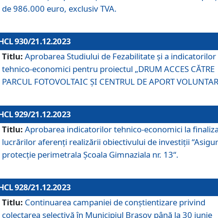
de 986.000 euro, exclusiv TVA.
HCL 930/21.12.2023
Titlu:
Aprobarea Studiului de Fezabilitate și a indicatorilor
tehnico-economici pentru proiectul „DRUM ACCES CĂTRE
PARCUL FOTOVOLTAIC ȘI CENTRUL DE APORT VOLUNTAR
HCL 929/21.12.2023
Titlu:
Aprobarea indicatorilor tehnico-economici la finaliz
lucrărilor aferenți realizării obiectivului de investiții “Asigu
protecție perimetrala Școala Gimnaziala nr. 13“.
HCL 928/21.12.2023
Titlu:
Continuarea campaniei de conștientizare privind
colectarea selectivă în Municipiul Braşov până la 30 iunie