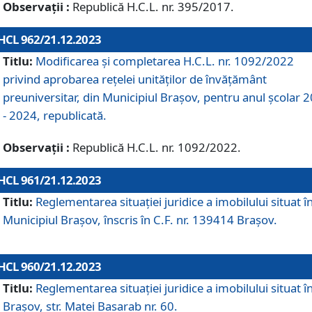
Observații :
Republică H.C.L. nr. 395/2017.
HCL 962/21.12.2023
Titlu:
Modificarea și completarea H.C.L. nr. 1092/2022
privind aprobarea rețelei unităților de învăţământ
preuniversitar, din Municipiul Braşov, pentru anul școlar 
- 2024, republicată.
Observații :
Republică H.C.L. nr. 1092/2022.
HCL 961/21.12.2023
Titlu:
Reglementarea situației juridice a imobilului situat î
Municipiul Brașov, înscris în C.F. nr. 139414 Brașov.
HCL 960/21.12.2023
Titlu:
Reglementarea situației juridice a imobilului situat î
Brașov, str. Matei Basarab nr. 60.