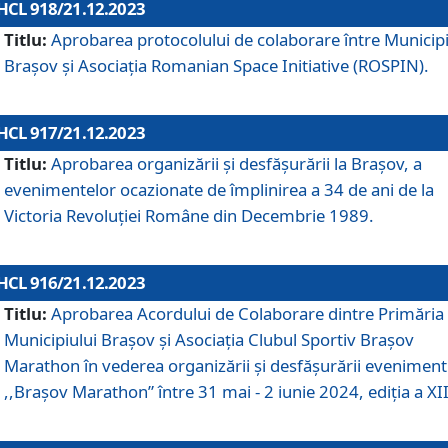
HCL 918/21.12.2023
Titlu:
Aprobarea protocolului de colaborare între Municipi
Brașov și Asociația Romanian Space Initiative (ROSPIN).
HCL 917/21.12.2023
Titlu:
Aprobarea organizării şi desfăşurării la Braşov, a
evenimentelor ocazionate de împlinirea a 34 de ani de la
Victoria Revoluţiei Române din Decembrie 1989.
HCL 916/21.12.2023
Titlu:
Aprobarea Acordului de Colaborare dintre Primăria
Municipiului Brașov și Asociația Clubul Sportiv Brașov
Marathon în vederea organizării și desfășurării eveniment
,,Brașov Marathon” între 31 mai - 2 iunie 2024, ediția a XII