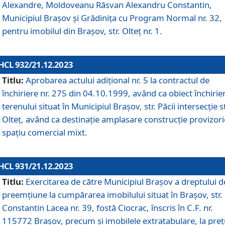
Alexandre, Moldoveanu Răsvan Alexandru Constantin,
Municipiul Braşov şi Grădinița cu Program Normal nr. 32,
pentru imobilul din Brașov, str. Olteț nr. 1.
HCL 932/21.12.2023
Titlu:
Aprobarea actului adițional nr. 5 la contractul de
închiriere nr. 275 din 04.10.1999, având ca obiect închirie
terenului situat în Municipiul Brașov, str. Păcii intersecție st
Olteț, având ca destinație amplasare construcție provizori
spațiu comercial mixt.
HCL 931/21.12.2023
Titlu:
Exercitarea de către Municipiul Brașov a dreptului d
preemțiune la cumpărarea imobilului situat în Brașov, str.
Constantin Lacea nr. 39, fostă Ciocrac, înscris în C.F. nr.
115772 Brașov, precum și imobilele extratabulare, la preț