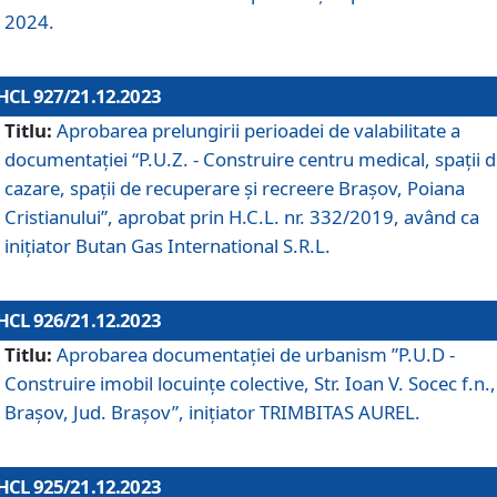
2024.
HCL 927/21.12.2023
Titlu:
Aprobarea prelungirii perioadei de valabilitate a
documentaţiei “P.U.Z. - Construire centru medical, spații 
cazare, spații de recuperare și recreere Brașov, Poiana
Cristianului”, aprobat prin H.C.L. nr. 332/2019, având ca
inițiator Butan Gas International S.R.L.
HCL 926/21.12.2023
Titlu:
Aprobarea documentaţiei de urbanism ”P.U.D -
Construire imobil locuințe colective, Str. Ioan V. Socec f.n.,
Brașov, Jud. Brașov”, inițiator TRIMBITAS AUREL.
HCL 925/21.12.2023