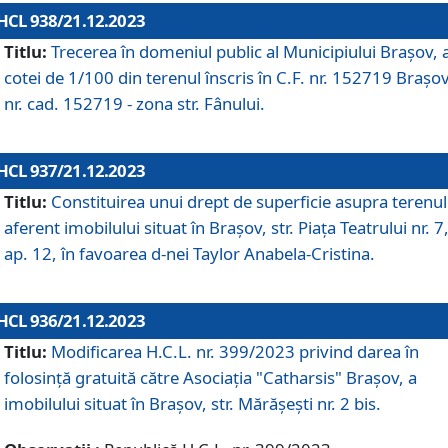
HCL 938/21.12.2023
Titlu:
Trecerea în domeniul public al Municipiului Braşov, 
cotei de 1/100 din terenul înscris în C.F. nr. 152719 Brașov
nr. cad. 152719 - zona str. Fânului.
HCL 937/21.12.2023
Titlu:
Constituirea unui drept de superficie asupra terenul
aferent imobilului situat în Brașov, str. Piața Teatrului nr. 7
ap. 12, în favoarea d-nei Taylor Anabela-Cristina.
HCL 936/21.12.2023
Titlu:
Modificarea H.C.L. nr. 399/2023 privind darea în
folosinţă gratuită către Asociaţia "Catharsis" Brașov, a
imobilului situat în Braşov, str. Mărăşeşti nr. 2 bis.