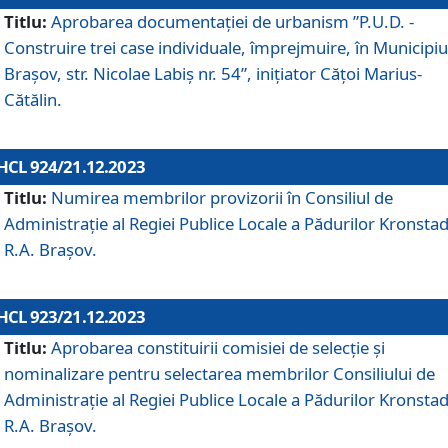
Titlu:
Aprobarea documentaţiei de urbanism ”P.U.D. -
Construire trei case individuale, împrejmuire, în Municipiu
Brașov, str. Nicolae Labiș nr. 54”, inițiator Cățoi Marius-
Cătălin.
HCL 924/21.12.2023
Titlu:
Numirea membrilor provizorii în Consiliul de
Administraţie al Regiei Publice Locale a Pădurilor Kronstad
R.A. Brașov.
HCL 923/21.12.2023
Titlu:
Aprobarea constituirii comisiei de selecție și
nominalizare pentru selectarea membrilor Consiliului de
Administrație al Regiei Publice Locale a Pădurilor Kronstad
R.A. Brașov.