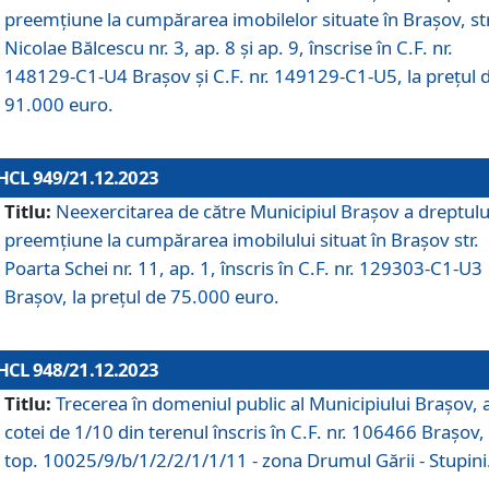
preemțiune la cumpărarea imobilelor situate în Brașov, str
Nicolae Bălcescu nr. 3, ap. 8 și ap. 9, înscrise în C.F. nr.
148129-C1-U4 Brașov și C.F. nr. 149129-C1-U5, la prețul 
91.000 euro.
HCL 949/21.12.2023
Titlu:
Neexercitarea de către Municipiul Brașov a dreptulu
preemțiune la cumpărarea imobilului situat în Brașov str.
Poarta Schei nr. 11, ap. 1, înscris în C.F. nr. 129303-C1-U3
Brașov, la prețul de 75.000 euro.
HCL 948/21.12.2023
Titlu:
Trecerea în domeniul public al Municipiului Braşov, 
cotei de 1/10 din terenul înscris în C.F. nr. 106466 Brașov, 
top. 10025/9/b/1/2/2/1/1/11 - zona Drumul Gării - Stupini