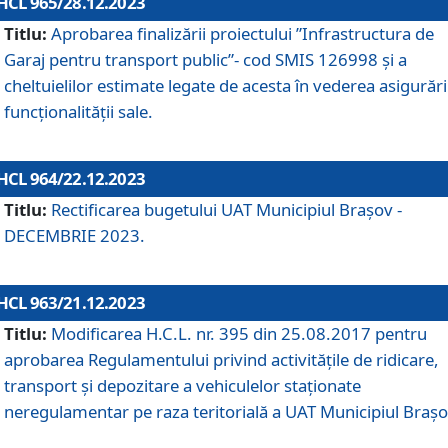
HCL 965/28.12.2023
Titlu:
Aprobarea finalizării proiectului ”Infrastructura de
Garaj pentru transport public”- cod SMIS 126998 și a
cheltuielilor estimate legate de acesta în vederea asigurări
funcționalității sale.
HCL 964/22.12.2023
Titlu:
Rectificarea bugetului UAT Municipiul Braşov -
DECEMBRIE 2023.
HCL 963/21.12.2023
Titlu:
Modificarea H.C.L. nr. 395 din 25.08.2017 pentru
aprobarea Regulamentului privind activitățile de ridicare,
transport şi depozitare a vehiculelor staționate
neregulamentar pe raza teritorială a UAT Municipiul Braşo