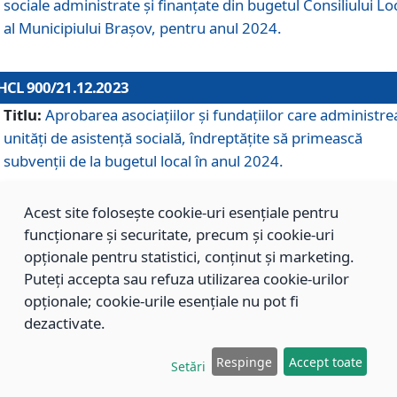
sociale administrate și finanțate din bugetul Consiliului Lo
al Municipiului Brașov, pentru anul 2024.
HCL 900/21.12.2023
Titlu:
Aprobarea asociațiilor şi fundațiilor care administre
unități de asistenţă socială, îndreptăţite să primească
subvenţii de la bugetul local în anul 2024.
Acest site folosește cookie-uri esențiale pentru
HCL 899/21.12.2023
funcționare și securitate, precum și cookie-uri
Titlu:
Aprobarea standardelor de cost pentru serviciile
opționale pentru statistici, conținut și marketing.
sociale furnizate în cadrul Direcției de Asistență Socială
Puteți accepta sau refuza utilizarea cookie-urilor
Brașov, pentru anul 2024.
opționale; cookie-urile esențiale nu pot fi
dezactivate.
HCL 898/21.12.2023
Respinge
Accept toate
Setări
Titlu:
Modificarea Anexei la H.C.L. nr. 91 din 09.02.2018,