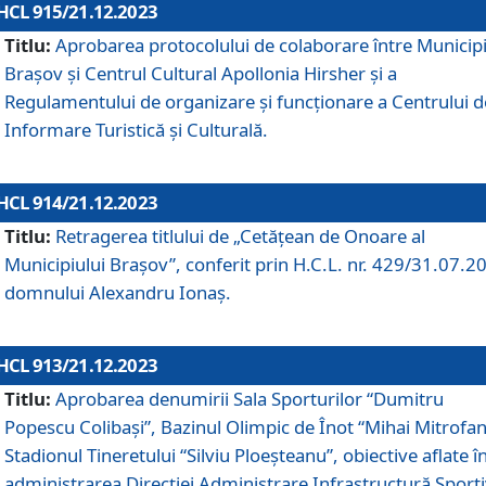
HCL 915/21.12.2023
Titlu:
Aprobarea protocolului de colaborare între Municipi
Brașov și Centrul Cultural Apollonia Hirsher și a
Regulamentului de organizare și funcționare a Centrului d
Informare Turistică și Culturală.
HCL 914/21.12.2023
Titlu:
Retragerea titlului de „Cetățean de Onoare al
Municipiului Brașov”, conferit prin H.C.L. nr. 429/31.07.2
domnului Alexandru Ionaș.
HCL 913/21.12.2023
Titlu:
Aprobarea denumirii Sala Sporturilor “Dumitru
Popescu Colibași”, Bazinul Olimpic de Înot “Mihai Mitrofan
Stadionul Tineretului “Silviu Ploeșteanu”, obiective aflate î
administrarea Direcției Administrare Infrastructură Sport