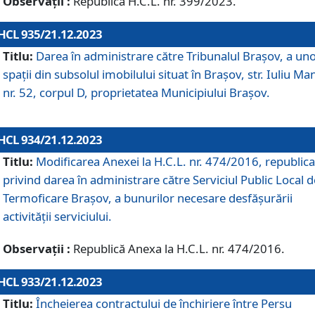
Observații :
Republică H.C.L. nr. 399/2023.
HCL 935/21.12.2023
Titlu:
Darea în administrare către Tribunalul Brașov, a un
spații din subsolul imobilului situat în Brașov, str. Iuliu Ma
nr. 52, corpul D, proprietatea Municipiului Brașov.
HCL 934/21.12.2023
Titlu:
Modificarea Anexei la H.C.L. nr. 474/2016, republica
privind darea în administrare către Serviciul Public Local d
Termoficare Braşov, a bunurilor necesare desfăşurării
activităţii serviciului.
Observații :
Republică Anexa la H.C.L. nr. 474/2016.
HCL 933/21.12.2023
Titlu:
Încheierea contractului de închiriere între Persu