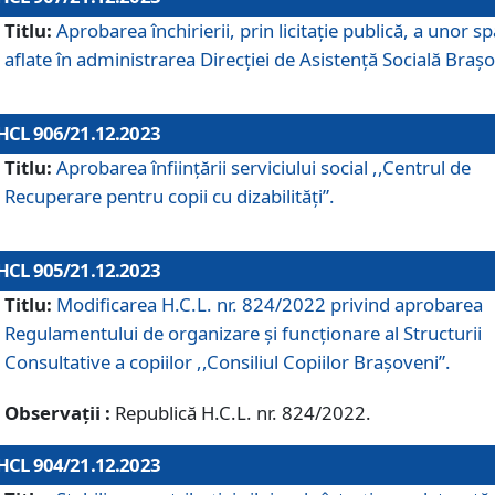
Titlu:
Aprobarea închirierii, prin licitație publică, a unor sp
aflate în administrarea Direcției de Asistență Socială Brașo
HCL 906/21.12.2023
Titlu:
Aprobarea înființării serviciului social ,,Centrul de
Recuperare pentru copii cu dizabilități”.
HCL 905/21.12.2023
Titlu:
Modificarea H.C.L. nr. 824/2022 privind aprobarea
Regulamentului de organizare şi funcţionare al Structurii
Consultative a copiilor ,,Consiliul Copiilor Braşoveni”.
Observații :
Republică H.C.L. nr. 824/2022.
HCL 904/21.12.2023