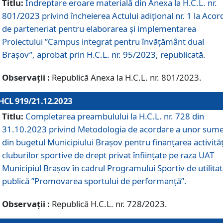
Titlu:
Îndreptare eroare materială din Anexa la H.C.L. nr.
801/2023 privind încheierea Actului adițional nr. 1 la Acor
de parteneriat pentru elaborarea și implementarea
Proiectului ”Campus integrat pentru învățământ dual
Brașov”, aprobat prin H.C.L. nr. 95/2023, republicată.
Observații :
Republică Anexa la H.C.L. nr. 801/2023.
HCL 919/21.12.2023
Titlu:
Completarea preambulului la H.C.L. nr. 728 din
31.10.2023 privind Metodologia de acordare a unor sum
din bugetul Municipiului Brașov pentru finanțarea activităț
cluburilor sportive de drept privat înființate pe raza UAT
Municipiul Brașov în cadrul Programului Sportiv de utilita
publică ”Promovarea sportului de performanță”.
Observații :
Republică H.C.L. nr. 728/2023.