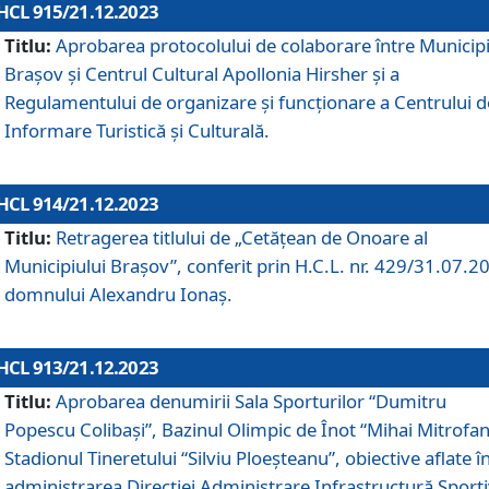
HCL 915/21.12.2023
Titlu:
Aprobarea protocolului de colaborare între Municipi
Brașov și Centrul Cultural Apollonia Hirsher și a
Regulamentului de organizare și funcționare a Centrului d
Informare Turistică și Culturală.
HCL 914/21.12.2023
Titlu:
Retragerea titlului de „Cetățean de Onoare al
Municipiului Brașov”, conferit prin H.C.L. nr. 429/31.07.2
domnului Alexandru Ionaș.
HCL 913/21.12.2023
Titlu:
Aprobarea denumirii Sala Sporturilor “Dumitru
Popescu Colibași”, Bazinul Olimpic de Înot “Mihai Mitrofan
Stadionul Tineretului “Silviu Ploeșteanu”, obiective aflate î
administrarea Direcției Administrare Infrastructură Sport