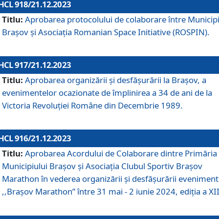
HCL 918/21.12.2023
Titlu:
Aprobarea protocolului de colaborare între Municipi
Brașov și Asociația Romanian Space Initiative (ROSPIN).
HCL 917/21.12.2023
Titlu:
Aprobarea organizării şi desfăşurării la Braşov, a
evenimentelor ocazionate de împlinirea a 34 de ani de la
Victoria Revoluţiei Române din Decembrie 1989.
HCL 916/21.12.2023
Titlu:
Aprobarea Acordului de Colaborare dintre Primăria
Municipiului Brașov și Asociația Clubul Sportiv Brașov
Marathon în vederea organizării și desfășurării eveniment
,,Brașov Marathon” între 31 mai - 2 iunie 2024, ediția a XII