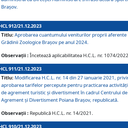
Brașov.
HCL 912/21.12.2023
Titlu:
Aprobarea cuantumului veniturilor proprii aferente
Grădinii Zoologice Braşov pe anul 2024.
Observații :
Încetează aplicabilitatea H.C.L. nr. 1074/2022
HCL 911/21.12.2023
Titlu:
Modificarea H.C.L. nr. 14 din 27 ianuarie 2021, priv
aprobarea tarifelor percepute pentru practicarea activități
de agrement turistic și divertisment în cadrul Centrului de
Agrement și Divertisment Poiana Brașov, republicată.
Observații :
Republică H.C.L. nr. 14/2021.
HCL 910/21.12.2023