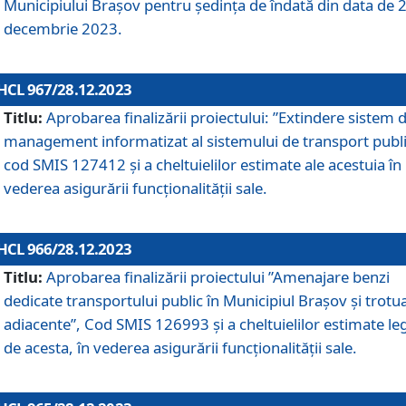
Municipiului Braşov pentru ședința de îndată din data de 
decembrie 2023.
HCL 967/28.12.2023
Titlu:
Aprobarea finalizării proiectului: ”Extindere sistem 
management informatizat al sistemului de transport publi
cod SMIS 127412 și a cheltuielilor estimate ale acestuia în
vederea asigurării funcționalității sale.
HCL 966/28.12.2023
Titlu:
Aprobarea finalizării proiectului ”Amenajare benzi
dedicate transportului public în Municipiul Brașov şi trotu
adiacente”, Cod SMIS 126993 și a cheltuielilor estimate le
de acesta, în vederea asigurării funcționalității sale.