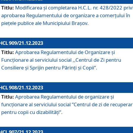
Titlu:
Modificarea și completarea H.C.L. nr. 428/2022 priv
aprobarea Regulamentului de organizare a comerțului în
piețele publice ale Municipiului Braşov.
HCL 909/21.12.2023
Titlu:
Aprobarea Regulamentului de Organizare și
Funcționare al serviciului social ,,Centrul de Zi pentru
Consiliere şi Sprijin pentru Părinţi şi Copii”.
HCL 908/21.12.2023
Titlu:
Aprobarea Regulamentului de organizare şi
funcţionare al serviciului social ”Centrul de zi de recupera
pentru copii cu dizabilități”.
HCL 907/21.12.2023