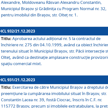
Alexandre, Moldoveanu Răsvan Alexandru Constantin,
Municipiul Braşov şi Grădinița cu Program Normal nr. 32,
pentru imobilul din Brașov, str. Olteț nr. 1.
HCL 932/21.12.2023
Titlu:
Aprobarea actului adițional nr. 5 la contractul de
închiriere nr. 275 din 04.10.1999, având ca obiect închirie
terenului situat în Municipiul Brașov, str. Păcii intersecție st
Olteț, având ca destinație amplasare construcție provizori
spațiu comercial mixt.
HCL 931/21.12.2023
Titlu:
Exercitarea de către Municipiul Brașov a dreptului d
preemțiune la cumpărarea imobilului situat în Brașov, str.
Constantin Lacea nr. 39, fostă Ciocrac, înscris în C.F. nr.
115772 Brașov, precum și imobilele extratabulare, la preț