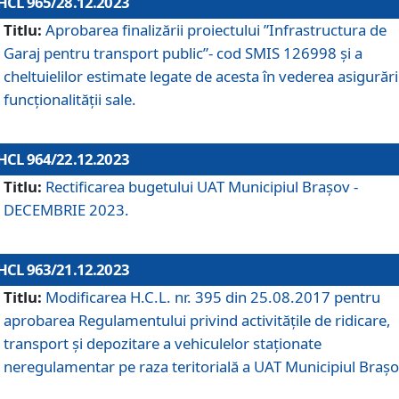
HCL 965/28.12.2023
Titlu:
Aprobarea finalizării proiectului ”Infrastructura de
Garaj pentru transport public”- cod SMIS 126998 și a
cheltuielilor estimate legate de acesta în vederea asigurări
funcționalității sale.
HCL 964/22.12.2023
Titlu:
Rectificarea bugetului UAT Municipiul Braşov -
DECEMBRIE 2023.
HCL 963/21.12.2023
Titlu:
Modificarea H.C.L. nr. 395 din 25.08.2017 pentru
aprobarea Regulamentului privind activitățile de ridicare,
transport şi depozitare a vehiculelor staționate
neregulamentar pe raza teritorială a UAT Municipiul Braşo