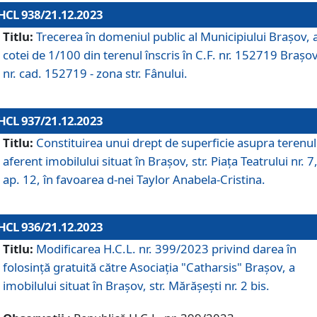
HCL 938/21.12.2023
Titlu:
Trecerea în domeniul public al Municipiului Braşov, 
cotei de 1/100 din terenul înscris în C.F. nr. 152719 Brașov
nr. cad. 152719 - zona str. Fânului.
HCL 937/21.12.2023
Titlu:
Constituirea unui drept de superficie asupra terenul
aferent imobilului situat în Brașov, str. Piața Teatrului nr. 7
ap. 12, în favoarea d-nei Taylor Anabela-Cristina.
HCL 936/21.12.2023
Titlu:
Modificarea H.C.L. nr. 399/2023 privind darea în
folosinţă gratuită către Asociaţia "Catharsis" Brașov, a
imobilului situat în Braşov, str. Mărăşeşti nr. 2 bis.