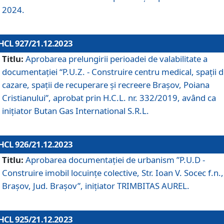
2024.
HCL 927/21.12.2023
Titlu:
Aprobarea prelungirii perioadei de valabilitate a
documentaţiei “P.U.Z. - Construire centru medical, spații 
cazare, spații de recuperare și recreere Brașov, Poiana
Cristianului”, aprobat prin H.C.L. nr. 332/2019, având ca
inițiator Butan Gas International S.R.L.
HCL 926/21.12.2023
Titlu:
Aprobarea documentaţiei de urbanism ”P.U.D -
Construire imobil locuințe colective, Str. Ioan V. Socec f.n.,
Brașov, Jud. Brașov”, inițiator TRIMBITAS AUREL.
HCL 925/21.12.2023