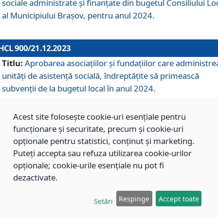
sociale administrate și finanțate din bugetul Consiliului Lo
al Municipiului Brașov, pentru anul 2024.
HCL 900/21.12.2023
Titlu:
Aprobarea asociațiilor şi fundațiilor care administre
unități de asistenţă socială, îndreptăţite să primească
subvenţii de la bugetul local în anul 2024.
Acest site folosește cookie-uri esențiale pentru
HCL 899/21.12.2023
funcționare și securitate, precum și cookie-uri
Titlu:
Aprobarea standardelor de cost pentru serviciile
opționale pentru statistici, conținut și marketing.
sociale furnizate în cadrul Direcției de Asistență Socială
Puteți accepta sau refuza utilizarea cookie-urilor
Brașov, pentru anul 2024.
opționale; cookie-urile esențiale nu pot fi
dezactivate.
HCL 898/21.12.2023
Respinge
Accept toate
Setări
Titlu:
Modificarea Anexei la H.C.L. nr. 91 din 09.02.2018,