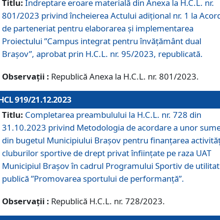
Titlu:
Îndreptare eroare materială din Anexa la H.C.L. nr.
801/2023 privind încheierea Actului adițional nr. 1 la Acor
de parteneriat pentru elaborarea și implementarea
Proiectului ”Campus integrat pentru învățământ dual
Brașov”, aprobat prin H.C.L. nr. 95/2023, republicată.
Observații :
Republică Anexa la H.C.L. nr. 801/2023.
HCL 919/21.12.2023
Titlu:
Completarea preambulului la H.C.L. nr. 728 din
31.10.2023 privind Metodologia de acordare a unor sum
din bugetul Municipiului Brașov pentru finanțarea activităț
cluburilor sportive de drept privat înființate pe raza UAT
Municipiul Brașov în cadrul Programului Sportiv de utilita
publică ”Promovarea sportului de performanță”.
Observații :
Republică H.C.L. nr. 728/2023.