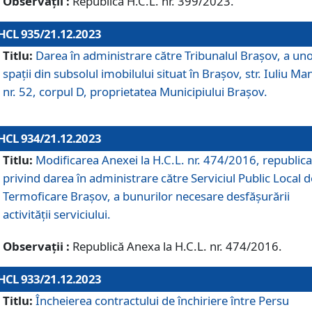
Observații :
Republică H.C.L. nr. 399/2023.
HCL 935/21.12.2023
Titlu:
Darea în administrare către Tribunalul Brașov, a un
spații din subsolul imobilului situat în Brașov, str. Iuliu Ma
nr. 52, corpul D, proprietatea Municipiului Brașov.
HCL 934/21.12.2023
Titlu:
Modificarea Anexei la H.C.L. nr. 474/2016, republica
privind darea în administrare către Serviciul Public Local d
Termoficare Braşov, a bunurilor necesare desfăşurării
activităţii serviciului.
Observații :
Republică Anexa la H.C.L. nr. 474/2016.
HCL 933/21.12.2023
Titlu:
Încheierea contractului de închiriere între Persu