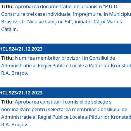
Titlu:
Aprobarea documentaţiei de urbanism ”P.U.D. -
Construire trei case individuale, împrejmuire, în Municipiu
Brașov, str. Nicolae Labiș nr. 54”, inițiator Cățoi Marius-
Cătălin.
HCL 924/21.12.2023
Titlu:
Numirea membrilor provizorii în Consiliul de
Administraţie al Regiei Publice Locale a Pădurilor Kronstad
R.A. Brașov.
HCL 923/21.12.2023
Titlu:
Aprobarea constituirii comisiei de selecție și
nominalizare pentru selectarea membrilor Consiliului de
Administrație al Regiei Publice Locale a Pădurilor Kronstad
R.A. Brașov.