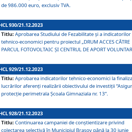
de 986.000 euro, exclusiv TVA.
HCL 930/21.12.2023
Titlu:
Aprobarea Studiului de Fezabilitate și a indicatorilor
tehnico-economici pentru proiectul „DRUM ACCES CĂTRE
PARCUL FOTOVOLTAIC ȘI CENTRUL DE APORT VOLUNTAR
HCL 929/21.12.2023
Titlu:
Aprobarea indicatorilor tehnico-economici la finaliz
lucrărilor aferenți realizării obiectivului de investiții “Asigu
protecție perimetrala Școala Gimnaziala nr. 13“.
HCL 928/21.12.2023
Titlu:
Continuarea campaniei de conștientizare privind
colectarea selectivă în Municipiul Braşov până la 30 iunie