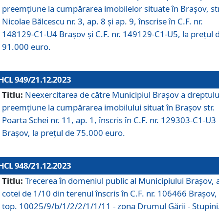
preemțiune la cumpărarea imobilelor situate în Brașov, str
Nicolae Bălcescu nr. 3, ap. 8 și ap. 9, înscrise în C.F. nr.
148129-C1-U4 Brașov și C.F. nr. 149129-C1-U5, la prețul 
91.000 euro.
HCL 949/21.12.2023
Titlu:
Neexercitarea de către Municipiul Brașov a dreptulu
preemțiune la cumpărarea imobilului situat în Brașov str.
Poarta Schei nr. 11, ap. 1, înscris în C.F. nr. 129303-C1-U3
Brașov, la prețul de 75.000 euro.
HCL 948/21.12.2023
Titlu:
Trecerea în domeniul public al Municipiului Braşov, 
cotei de 1/10 din terenul înscris în C.F. nr. 106466 Brașov, 
top. 10025/9/b/1/2/2/1/1/11 - zona Drumul Gării - Stupini