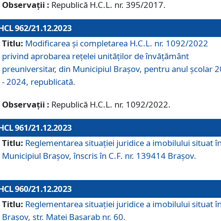
Observații :
Republică H.C.L. nr. 395/2017.
HCL 962/21.12.2023
Titlu:
Modificarea și completarea H.C.L. nr. 1092/2022
privind aprobarea rețelei unităților de învăţământ
preuniversitar, din Municipiul Braşov, pentru anul școlar 
- 2024, republicată.
Observații :
Republică H.C.L. nr. 1092/2022.
HCL 961/21.12.2023
Titlu:
Reglementarea situației juridice a imobilului situat î
Municipiul Brașov, înscris în C.F. nr. 139414 Brașov.
HCL 960/21.12.2023
Titlu:
Reglementarea situației juridice a imobilului situat î
Brașov, str. Matei Basarab nr. 60.