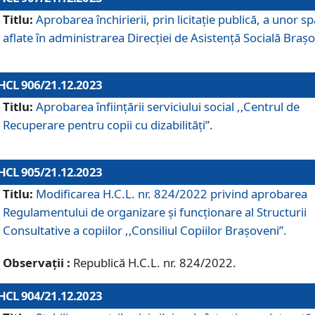
Titlu:
Aprobarea închirierii, prin licitație publică, a unor sp
aflate în administrarea Direcției de Asistență Socială Brașo
HCL 906/21.12.2023
Titlu:
Aprobarea înființării serviciului social ,,Centrul de
Recuperare pentru copii cu dizabilități”.
HCL 905/21.12.2023
Titlu:
Modificarea H.C.L. nr. 824/2022 privind aprobarea
Regulamentului de organizare şi funcţionare al Structurii
Consultative a copiilor ,,Consiliul Copiilor Braşoveni”.
Observații :
Republică H.C.L. nr. 824/2022.
HCL 904/21.12.2023