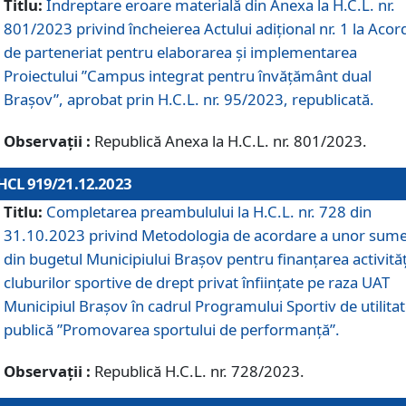
Titlu:
Îndreptare eroare materială din Anexa la H.C.L. nr.
801/2023 privind încheierea Actului adițional nr. 1 la Acor
de parteneriat pentru elaborarea și implementarea
Proiectului ”Campus integrat pentru învățământ dual
Brașov”, aprobat prin H.C.L. nr. 95/2023, republicată.
Observații :
Republică Anexa la H.C.L. nr. 801/2023.
HCL 919/21.12.2023
Titlu:
Completarea preambulului la H.C.L. nr. 728 din
31.10.2023 privind Metodologia de acordare a unor sum
din bugetul Municipiului Brașov pentru finanțarea activităț
cluburilor sportive de drept privat înființate pe raza UAT
Municipiul Brașov în cadrul Programului Sportiv de utilita
publică ”Promovarea sportului de performanță”.
Observații :
Republică H.C.L. nr. 728/2023.