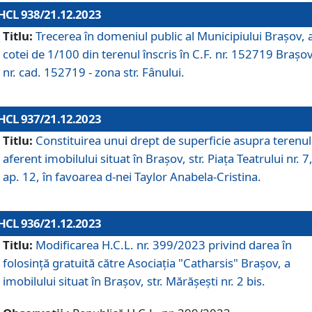
HCL 938/21.12.2023
Titlu:
Trecerea în domeniul public al Municipiului Braşov, 
cotei de 1/100 din terenul înscris în C.F. nr. 152719 Brașov
nr. cad. 152719 - zona str. Fânului.
HCL 937/21.12.2023
Titlu:
Constituirea unui drept de superficie asupra terenul
aferent imobilului situat în Brașov, str. Piața Teatrului nr. 7
ap. 12, în favoarea d-nei Taylor Anabela-Cristina.
HCL 936/21.12.2023
Titlu:
Modificarea H.C.L. nr. 399/2023 privind darea în
folosinţă gratuită către Asociaţia "Catharsis" Brașov, a
imobilului situat în Braşov, str. Mărăşeşti nr. 2 bis.