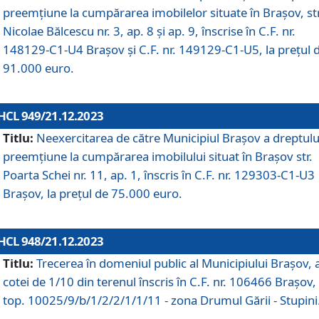
preemțiune la cumpărarea imobilelor situate în Brașov, str
Nicolae Bălcescu nr. 3, ap. 8 și ap. 9, înscrise în C.F. nr.
148129-C1-U4 Brașov și C.F. nr. 149129-C1-U5, la prețul 
91.000 euro.
HCL 949/21.12.2023
Titlu:
Neexercitarea de către Municipiul Brașov a dreptulu
preemțiune la cumpărarea imobilului situat în Brașov str.
Poarta Schei nr. 11, ap. 1, înscris în C.F. nr. 129303-C1-U3
Brașov, la prețul de 75.000 euro.
HCL 948/21.12.2023
Titlu:
Trecerea în domeniul public al Municipiului Braşov, 
cotei de 1/10 din terenul înscris în C.F. nr. 106466 Brașov, 
top. 10025/9/b/1/2/2/1/1/11 - zona Drumul Gării - Stupini