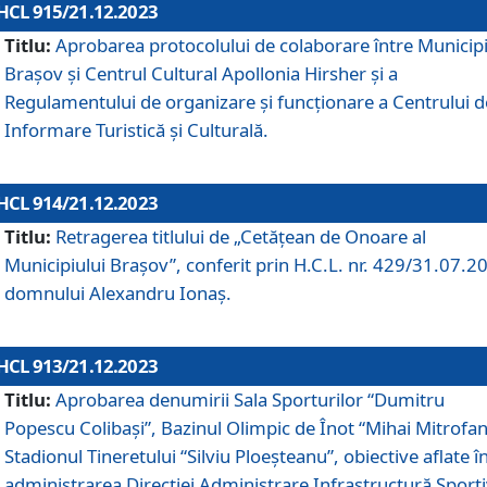
HCL 915/21.12.2023
Titlu:
Aprobarea protocolului de colaborare între Municipi
Brașov și Centrul Cultural Apollonia Hirsher și a
Regulamentului de organizare și funcționare a Centrului d
Informare Turistică și Culturală.
HCL 914/21.12.2023
Titlu:
Retragerea titlului de „Cetățean de Onoare al
Municipiului Brașov”, conferit prin H.C.L. nr. 429/31.07.2
domnului Alexandru Ionaș.
HCL 913/21.12.2023
Titlu:
Aprobarea denumirii Sala Sporturilor “Dumitru
Popescu Colibași”, Bazinul Olimpic de Înot “Mihai Mitrofan
Stadionul Tineretului “Silviu Ploeșteanu”, obiective aflate î
administrarea Direcției Administrare Infrastructură Sport