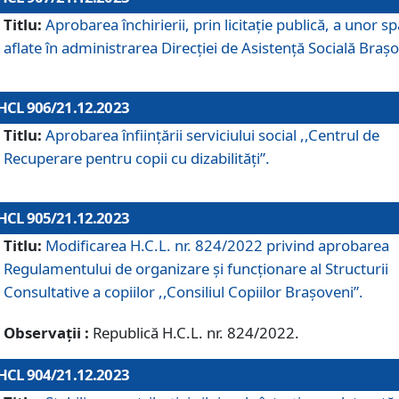
Titlu:
Aprobarea închirierii, prin licitație publică, a unor sp
aflate în administrarea Direcției de Asistență Socială Brașo
HCL 906/21.12.2023
Titlu:
Aprobarea înființării serviciului social ,,Centrul de
Recuperare pentru copii cu dizabilități”.
HCL 905/21.12.2023
Titlu:
Modificarea H.C.L. nr. 824/2022 privind aprobarea
Regulamentului de organizare şi funcţionare al Structurii
Consultative a copiilor ,,Consiliul Copiilor Braşoveni”.
Observații :
Republică H.C.L. nr. 824/2022.
HCL 904/21.12.2023