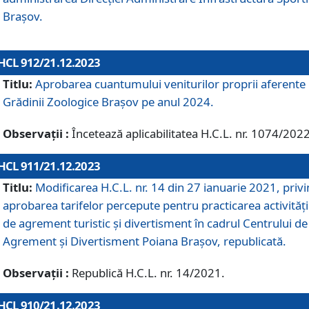
Brașov.
HCL 912/21.12.2023
Titlu:
Aprobarea cuantumului veniturilor proprii aferente
Grădinii Zoologice Braşov pe anul 2024.
Observații :
Încetează aplicabilitatea H.C.L. nr. 1074/2022
HCL 911/21.12.2023
Titlu:
Modificarea H.C.L. nr. 14 din 27 ianuarie 2021, priv
aprobarea tarifelor percepute pentru practicarea activități
de agrement turistic și divertisment în cadrul Centrului de
Agrement și Divertisment Poiana Brașov, republicată.
Observații :
Republică H.C.L. nr. 14/2021.
HCL 910/21.12.2023