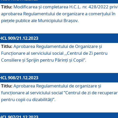
Titlu:
Modificarea și completarea H.C.L. nr. 428/2022 priv
aprobarea Regulamentului de organizare a comerțului în
piețele publice ale Municipiului Braşov.
HCL 909/21.12.2023
Titlu:
Aprobarea Regulamentului de Organizare și
Funcționare al serviciului social ,,Centrul de Zi pentru
Consiliere şi Sprijin pentru Părinţi şi Copii”.
HCL 908/21.12.2023
Titlu:
Aprobarea Regulamentului de organizare şi
funcţionare al serviciului social ”Centrul de zi de recupera
pentru copii cu dizabilități”.
HCL 907/21.12.2023