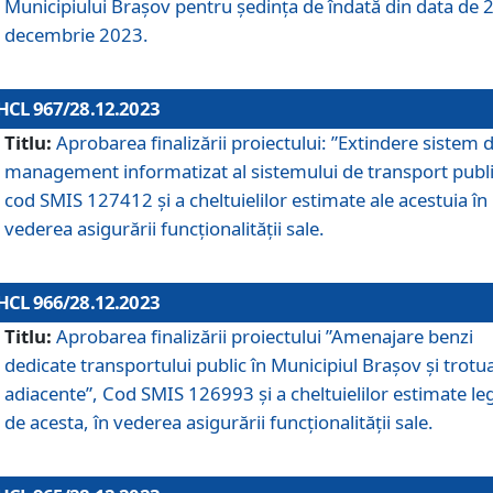
Municipiului Braşov pentru ședința de îndată din data de 
decembrie 2023.
HCL 967/28.12.2023
Titlu:
Aprobarea finalizării proiectului: ”Extindere sistem 
management informatizat al sistemului de transport publi
cod SMIS 127412 și a cheltuielilor estimate ale acestuia în
vederea asigurării funcționalității sale.
HCL 966/28.12.2023
Titlu:
Aprobarea finalizării proiectului ”Amenajare benzi
dedicate transportului public în Municipiul Brașov şi trotu
adiacente”, Cod SMIS 126993 și a cheltuielilor estimate le
de acesta, în vederea asigurării funcționalității sale.