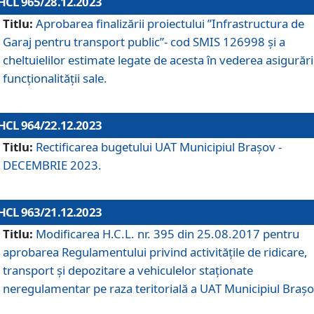
HCL 965/28.12.2023
Titlu:
Aprobarea finalizării proiectului ”Infrastructura de
Garaj pentru transport public”- cod SMIS 126998 și a
cheltuielilor estimate legate de acesta în vederea asigurări
funcționalității sale.
HCL 964/22.12.2023
Titlu:
Rectificarea bugetului UAT Municipiul Braşov -
DECEMBRIE 2023.
HCL 963/21.12.2023
Titlu:
Modificarea H.C.L. nr. 395 din 25.08.2017 pentru
aprobarea Regulamentului privind activitățile de ridicare,
transport şi depozitare a vehiculelor staționate
neregulamentar pe raza teritorială a UAT Municipiul Braşo