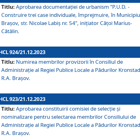
Titlu:
Aprobarea documentaţiei de urbanism ”P.U.D. -
Construire trei case individuale, împrejmuire, în Municipiu
Brașov, str. Nicolae Labiș nr. 54”, inițiator Cățoi Marius-
Cătălin.
HCL 924/21.12.2023
Titlu:
Numirea membrilor provizorii în Consiliul de
Administraţie al Regiei Publice Locale a Pădurilor Kronstad
R.A. Brașov.
HCL 923/21.12.2023
Titlu:
Aprobarea constituirii comisiei de selecție și
nominalizare pentru selectarea membrilor Consiliului de
Administrație al Regiei Publice Locale a Pădurilor Kronstad
R.A. Brașov.