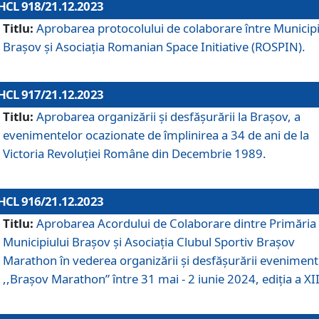
HCL 918/21.12.2023
Titlu:
Aprobarea protocolului de colaborare între Municipi
Brașov și Asociația Romanian Space Initiative (ROSPIN).
HCL 917/21.12.2023
Titlu:
Aprobarea organizării şi desfăşurării la Braşov, a
evenimentelor ocazionate de împlinirea a 34 de ani de la
Victoria Revoluţiei Române din Decembrie 1989.
HCL 916/21.12.2023
Titlu:
Aprobarea Acordului de Colaborare dintre Primăria
Municipiului Brașov și Asociația Clubul Sportiv Brașov
Marathon în vederea organizării și desfășurării eveniment
,,Brașov Marathon” între 31 mai - 2 iunie 2024, ediția a XII