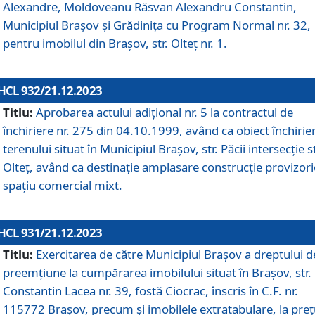
Alexandre, Moldoveanu Răsvan Alexandru Constantin,
Municipiul Braşov şi Grădinița cu Program Normal nr. 32,
pentru imobilul din Brașov, str. Olteț nr. 1.
HCL 932/21.12.2023
Titlu:
Aprobarea actului adițional nr. 5 la contractul de
închiriere nr. 275 din 04.10.1999, având ca obiect închirie
terenului situat în Municipiul Brașov, str. Păcii intersecție st
Olteț, având ca destinație amplasare construcție provizori
spațiu comercial mixt.
HCL 931/21.12.2023
Titlu:
Exercitarea de către Municipiul Brașov a dreptului d
preemțiune la cumpărarea imobilului situat în Brașov, str.
Constantin Lacea nr. 39, fostă Ciocrac, înscris în C.F. nr.
115772 Brașov, precum și imobilele extratabulare, la preț