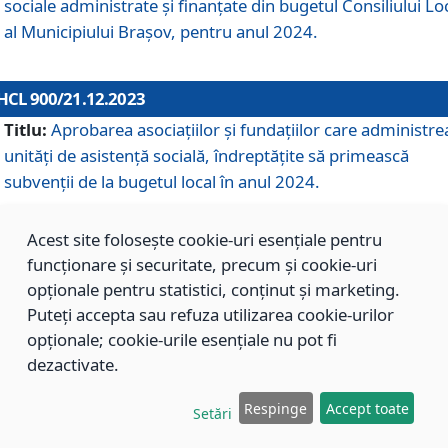
sociale administrate și finanțate din bugetul Consiliului Lo
al Municipiului Brașov, pentru anul 2024.
HCL 900/21.12.2023
Titlu:
Aprobarea asociațiilor şi fundațiilor care administre
unități de asistenţă socială, îndreptăţite să primească
subvenţii de la bugetul local în anul 2024.
Acest site folosește cookie-uri esențiale pentru
HCL 899/21.12.2023
funcționare și securitate, precum și cookie-uri
Titlu:
Aprobarea standardelor de cost pentru serviciile
opționale pentru statistici, conținut și marketing.
sociale furnizate în cadrul Direcției de Asistență Socială
Puteți accepta sau refuza utilizarea cookie-urilor
Brașov, pentru anul 2024.
opționale; cookie-urile esențiale nu pot fi
dezactivate.
HCL 898/21.12.2023
Respinge
Accept toate
Setări
Titlu:
Modificarea Anexei la H.C.L. nr. 91 din 09.02.2018,