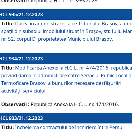
Observații :
Republică H.C.L. nr. 399/2023.
HCL 935/21.12.2023
Titlu:
Darea în administrare către Tribunalul Brașov, a un
spații din subsolul imobilului situat în Brașov, str. Iuliu Ma
nr. 52, corpul D, proprietatea Municipiului Brașov.
HCL 934/21.12.2023
Titlu:
Modificarea Anexei la H.C.L. nr. 474/2016, republica
privind darea în administrare către Serviciul Public Local d
Termoficare Braşov, a bunurilor necesare desfăşurării
activităţii serviciului.
Observații :
Republică Anexa la H.C.L. nr. 474/2016.
HCL 933/21.12.2023
Titlu:
Încheierea contractului de închiriere între Persu