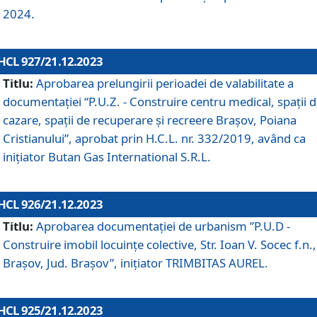
2024.
HCL 927/21.12.2023
Titlu:
Aprobarea prelungirii perioadei de valabilitate a
documentaţiei “P.U.Z. - Construire centru medical, spații 
cazare, spații de recuperare și recreere Brașov, Poiana
Cristianului”, aprobat prin H.C.L. nr. 332/2019, având ca
inițiator Butan Gas International S.R.L.
HCL 926/21.12.2023
Titlu:
Aprobarea documentaţiei de urbanism ”P.U.D -
Construire imobil locuințe colective, Str. Ioan V. Socec f.n.,
Brașov, Jud. Brașov”, inițiator TRIMBITAS AUREL.
HCL 925/21.12.2023