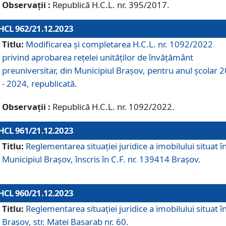
Observații :
Republică H.C.L. nr. 395/2017.
HCL 962/21.12.2023
Titlu:
Modificarea și completarea H.C.L. nr. 1092/2022
privind aprobarea rețelei unităților de învăţământ
preuniversitar, din Municipiul Braşov, pentru anul școlar 
- 2024, republicată.
Observații :
Republică H.C.L. nr. 1092/2022.
HCL 961/21.12.2023
Titlu:
Reglementarea situației juridice a imobilului situat î
Municipiul Brașov, înscris în C.F. nr. 139414 Brașov.
HCL 960/21.12.2023
Titlu:
Reglementarea situației juridice a imobilului situat î
Brașov, str. Matei Basarab nr. 60.