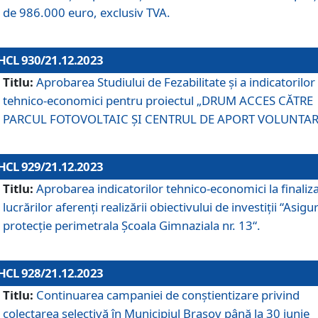
de 986.000 euro, exclusiv TVA.
HCL 930/21.12.2023
Titlu:
Aprobarea Studiului de Fezabilitate și a indicatorilor
tehnico-economici pentru proiectul „DRUM ACCES CĂTRE
PARCUL FOTOVOLTAIC ȘI CENTRUL DE APORT VOLUNTAR
HCL 929/21.12.2023
Titlu:
Aprobarea indicatorilor tehnico-economici la finaliz
lucrărilor aferenți realizării obiectivului de investiții “Asigu
protecție perimetrala Școala Gimnaziala nr. 13“.
HCL 928/21.12.2023
Titlu:
Continuarea campaniei de conștientizare privind
colectarea selectivă în Municipiul Braşov până la 30 iunie