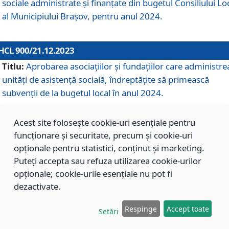
sociale administrate și finanțate din bugetul Consiliului Lo
al Municipiului Brașov, pentru anul 2024.
HCL 900/21.12.2023
Titlu:
Aprobarea asociațiilor şi fundațiilor care administre
unități de asistenţă socială, îndreptăţite să primească
subvenţii de la bugetul local în anul 2024.
Acest site folosește cookie-uri esențiale pentru
HCL 899/21.12.2023
funcționare și securitate, precum și cookie-uri
Titlu:
Aprobarea standardelor de cost pentru serviciile
opționale pentru statistici, conținut și marketing.
sociale furnizate în cadrul Direcției de Asistență Socială
Puteți accepta sau refuza utilizarea cookie-urilor
Brașov, pentru anul 2024.
opționale; cookie-urile esențiale nu pot fi
dezactivate.
HCL 898/21.12.2023
Respinge
Accept toate
Setări
Titlu:
Modificarea Anexei la H.C.L. nr. 91 din 09.02.2018,