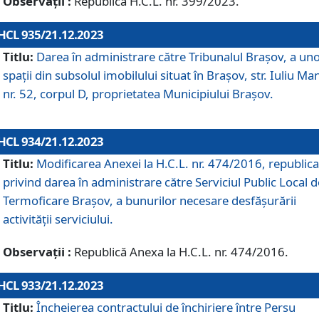
Observații :
Republică H.C.L. nr. 399/2023.
HCL 935/21.12.2023
Titlu:
Darea în administrare către Tribunalul Brașov, a un
spații din subsolul imobilului situat în Brașov, str. Iuliu Ma
nr. 52, corpul D, proprietatea Municipiului Brașov.
HCL 934/21.12.2023
Titlu:
Modificarea Anexei la H.C.L. nr. 474/2016, republica
privind darea în administrare către Serviciul Public Local d
Termoficare Braşov, a bunurilor necesare desfăşurării
activităţii serviciului.
Observații :
Republică Anexa la H.C.L. nr. 474/2016.
HCL 933/21.12.2023
Titlu:
Încheierea contractului de închiriere între Persu