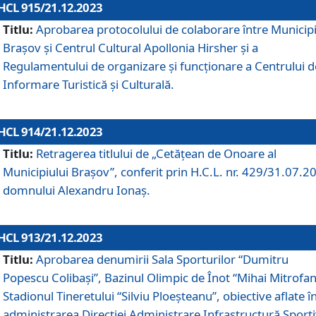
HCL 915/21.12.2023
Titlu:
Aprobarea protocolului de colaborare între Municipi
Brașov și Centrul Cultural Apollonia Hirsher și a
Regulamentului de organizare și funcționare a Centrului d
Informare Turistică și Culturală.
HCL 914/21.12.2023
Titlu:
Retragerea titlului de „Cetățean de Onoare al
Municipiului Brașov”, conferit prin H.C.L. nr. 429/31.07.2
domnului Alexandru Ionaș.
HCL 913/21.12.2023
Titlu:
Aprobarea denumirii Sala Sporturilor “Dumitru
Popescu Colibași”, Bazinul Olimpic de Înot “Mihai Mitrofan
Stadionul Tineretului “Silviu Ploeșteanu”, obiective aflate î
administrarea Direcției Administrare Infrastructură Sport