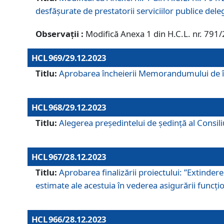
desfășurate de prestatorii serviciilor publice del
Observații :
Modifică Anexa 1 din H.C.L. nr. 791
HCL 969/29.12.2023
Titlu:
Aprobarea încheierii Memorandumului de înț
HCL 968/29.12.2023
Titlu:
Alegerea preşedintelui de şedinţă al Consil
HCL 967/28.12.2023
Titlu:
Aprobarea finalizării proiectului: ”Extinde
estimate ale acestuia în vederea asigurării funcțion
HCL 966/28.12.2023