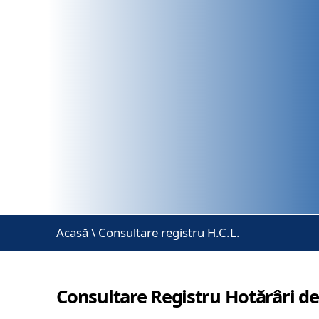
Acasă
\
Consultare registru H.C.L.
Consultare Registru Hotărâri de