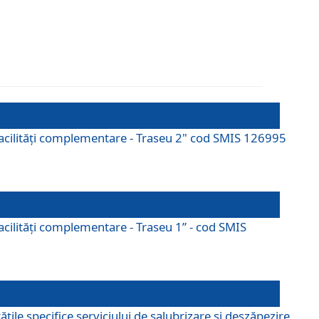
cu facilități complementare - Traseu 2" cod SMIS 126995
 facilităţi complementare - Traseu 1” - cod SMIS
țile specifice serviciului de salubrizare și deszăpezire