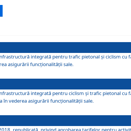
 infrastructură integrată pentru trafic pietonal și ciclism 
ea asigurării funcționalității sale.
infrastructură integrată pentru ciclism şi trafic pietonal cu
 în vederea asigurării funcționalității sale.
018, republicată, privind aprobarea tarifelor pentru activită