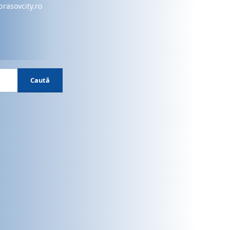
brasovcity.ro
Caută