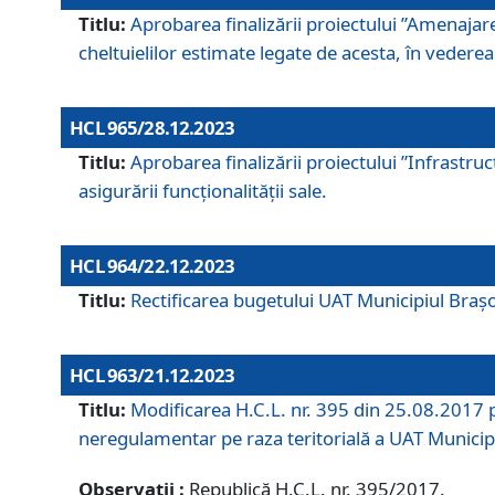
Titlu:
Aprobarea finalizării proiectului ”Amenajar
cheltuielilor estimate legate de acesta, în vederea 
HCL 965/28.12.2023
Titlu:
Aprobarea finalizării proiectului ”Infrastru
asigurării funcționalității sale.
HCL 964/22.12.2023
Titlu:
Rectificarea bugetului UAT Municipiul Bra
HCL 963/21.12.2023
Titlu:
Modificarea H.C.L. nr. 395 din 25.08.2017 p
neregulamentar pe raza teritorială a UAT Municip
Observații :
Republică H.C.L. nr. 395/2017.