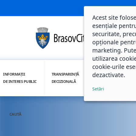
Acest site folos
esențiale pentru
securitate, prec
opționale pentru 
marketing. Pute
utilizarea cooki
cookie-urile ese
dezactivate.
INFORMAȚII
TRANSPARENȚĂ
INTEGRITATE
DE INTERES PUBLIC
DECIZIONALĂ
INSTITUȚIONALĂ
Setări
CAUTĂ