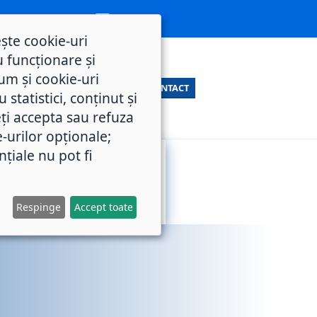
ește cookie-uri
 funcționare și
um și cookie-uri
CONTACT
statistici, conținut și
ți accepta sau refuza
e-urilor opționale;
nțiale nu pot fi
SERVICII
M.O.L.
PUBLICE
Respinge
Accept toate