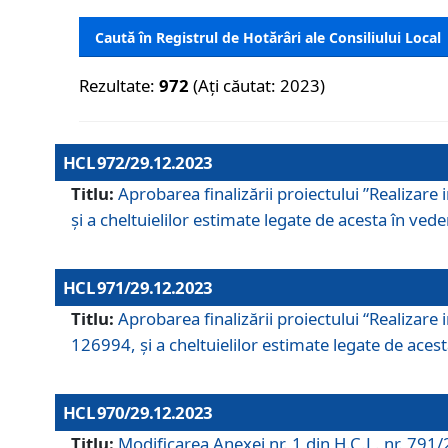
Caută în Registrul de Hotărâri ale Consiliului Local
Rezultate:
972
(Ați căutat: 2023)
HCL 972/29.12.2023
Titlu:
Aprobarea finalizării proiectului ”Realizare
și a cheltuielilor estimate legate de acesta în veder
HCL 971/29.12.2023
Titlu:
Aprobarea finalizării proiectului “Realizare 
126994, și a cheltuielilor estimate legate de acesta
HCL 970/29.12.2023
Titlu:
Modificarea Anexei nr. 1 din H.C.L. nr. 791/2